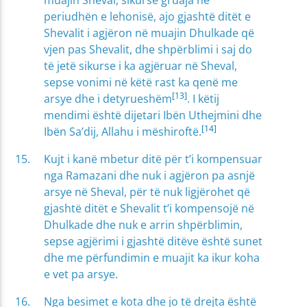
muajin Sheval, sikurse gruaja në
periudhën e lehonisë, ajo gjashtë ditët e
Shevalit i agjëron në muajin Dhulkade që
vjen pas Shevalit, dhe shpërblimi i saj do
të jetë sikurse i ka agjëruar në Sheval,
sepse vonimi në këtë rast ka qenë me
[13]
arsye dhe i detyrueshëm
. I këtij
mendimi është dijetari Ibën Uthejmini dhe
[14]
Ibën Sa’dij, Allahu i mëshiroftë.
Kujt i kanë mbetur ditë për t’i kompensuar
nga Ramazani dhe nuk i agjëron pa asnjë
arsye në Sheval, për të nuk ligjërohet që
gjashtë ditët e Shevalit t’i kompensojë në
Dhulkade dhe nuk e arrin shpërblimin,
sepse agjërimi i gjashtë ditëve është sunet
dhe me përfundimin e muajit ka ikur koha
e vet pa arsye.
Nga besimet e kota dhe jo të drejta është