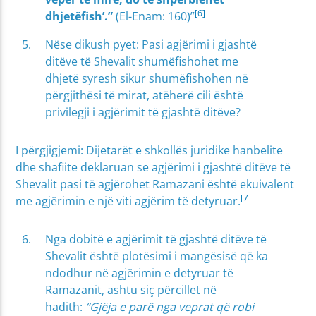
[6]
dhjetëfish’.”
(El-Enam: 160)”
Nëse dikush pyet: Pasi agjërimi i gjashtë
ditëve të Shevalit shumëfishohet me
dhjetë syresh sikur shumëfishohen në
përgjithësi të mirat, atëherë cili është
privilegji i agjërimit të gjashtë ditëve?
I përgjigjemi: Dijetarët e shkollës juridike hanbelite
dhe shafiite deklaruan se agjërimi i gjashtë ditëve të
Shevalit pasi të agjërohet Ramazani është ekuivalent
[7]
me agjërimin e një viti agjërim të detyruar.
Nga dobitë e agjërimit të gjashtë ditëve të
Shevalit është plotësimi i mangësisë që ka
ndodhur në agjërimin e detyruar të
Ramazanit, ashtu siç përcillet në
hadith:
“Gjëja e parë nga veprat që robi