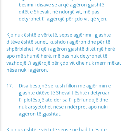
besimi i disave se ai që agjëron gjashtë
ditët e Shevalit në ndonjë vit, më pas
detyrohet t’i agjërojë për çdo vit që vjen.
Kjo nuk është e vërtetë, sepse agjërimi i gjashtë
ditëve është sunet, kushdo i agjëron dhe për të
shpërblehet. Ai që i agjëron gjashtë ditët një herë
apo më shumë herë, më pas nuk detyrohet të
vazhdojë t’i agjërojë për çdo vit dhe nuk merr mëkat
nëse nuk i agjëron.
Disa besojnë se kush fillon me agjërimin e
gjashtë ditëve të Shevalit është i detyruar
t’i plotësojë ato derisa t’i përfundojë dhe
nuk arsyetohet nëse i ndërpret apo nuk i
agjëron të gjashtat.
Kjo nuk është e vërtetë sepse në hadith është