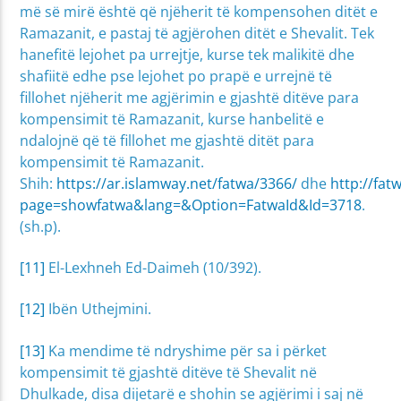
më së mirë është që njëherit të kompensohen ditët e
Ramazanit, e pastaj të agjërohen ditët e Shevalit. Tek
hanefitë lejohet pa urrejtje, kurse tek malikitë dhe
shafiitë edhe pse lejohet po prapë e urrejnë të
fillohet njëherit me agjërimin e gjashtë ditëve para
kompensimit të Ramazanit, kurse hanbelitë e
ndalojnë që të fillohet me gjashtë ditët para
kompensimit të Ramazanit.
Shih:
https://ar.islamway.net/fatwa/3366/
dhe
http://fat
page=showfatwa&lang=&Option=FatwaId&Id=3718
.
(sh.p).
[11]
El-Lexhneh Ed-Daimeh (10/392).
[12]
Ibën Uthejmini.
[13]
Ka mendime të ndryshime për sa i përket
kompensimit të gjashtë ditëve të Shevalit në
Dhulkade, disa dijetarë e shohin se agjërimi i saj në