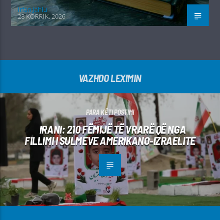
Irfan Jahiu
28 KORRIK, 2026
VAZHDO LEXIMIN
PARA KËTI POSTIMI
IRANI: 210 FËMIJË TË VRARË QË NGA
FILLIMI I SULMEVE AMERIKANO-IZRAELITE