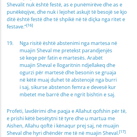
Shevalit nuk është festë, as e punëmirëve dhe as e
punëkëqijve, dhe nuk i lejohet askujt të besojë se kjo
ditë është festë dhe të shpikë në të diçka nga ritet e
[16]
festave.”
Nga risitë është abstenimi nga martesa në
muajin Sheval me pretekst parandjenjës
së keqe për fatin e martesës. Arabët
muajin Sheval e llogaritnin ndjellakeq dhe
ogurzi për martesë dhe besonin se gruaja
në këtë muaj duhet të abstenojë nga burri
i saj, sikurse abstenon femra e devesë kur
mbetet me barrë dhe e ngrit bishtin e saj.
Profeti, lavdërimi dhe paqja e Allahut qofshin për të,
e prishi këtë besëtytni të tyre dhe u martua me
Aishen, Allahu qoftë i kënaqur prej saj, në muajin
[17]
Sheval dhe hyri dhëndër me të në muajin Sheval.