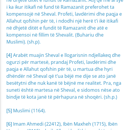
i ka ikur itikafi në fund të Ramazanit preferohet ta
kompensojë në Sheval. Profeti, lavdërimi dhe paqja e
Allahut qofshin për të, i ndodhi një herë t’i ikë itikafi
në dhjetë ditët e fundit të Ramazanit dhe atë e
kompensoi në fillim të Shevalit. (Buhariu dhe
Muslimi). (sh.p).
[4]
Arabët muajin Sheval e llogarisnin ndjellakeq dhe
ogurzi për martesë, prandaj Profeti, lavdërimi dhe
paqja e Allahut qofshin për të, u martua dhe hyri
dhëndër në Sheval që t’ua bëjë me dije se ato janë
besëtytni dhe nuk kanë të bëjnë me realitet. Pra, nga
suneti është martesa në Sheval, e sidomos nëse ato
bindje të kota janë të përhapura në shoqëri. (sh.p.)
[5]
Muslimi (1164).
[6]
Imam Ahmedi (22412), Ibën Maxheh (1715), Ibën