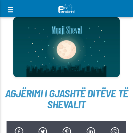
[There are no radio stations in the database]
AGJËRIMI I GJASHTË DITËVE TË
SHEVALIT