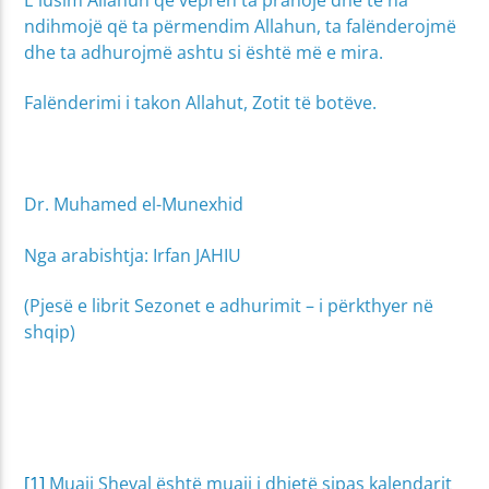
E lusim Allahun që veprën ta pranojë dhe të na
ndihmojë që ta përmendim Allahun, ta falënderojmë
dhe ta adhurojmë ashtu si është më e mira.
Falënderimi i takon Allahut, Zotit të botëve.
Dr. Muhamed el-Munexhid
Nga arabishtja: Irfan JAHIU
(Pjesë e librit Sezonet e adhurimit – i përkthyer në
shqip)
[1]
Muaji Sheval është muaji i dhjetë sipas kalendarit