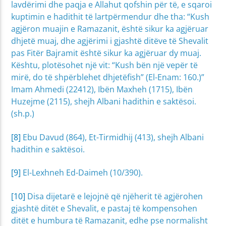
lavdërimi dhe paqja e Allahut qofshin për të, e sqaroi
kuptimin e hadithit të lartpërmendur dhe tha: “Kush
agjëron muajin e Ramazanit, është sikur ka agjëruar
dhjetë muaj, dhe agjërimi i gjashtë ditëve të Shevalit
pas Fitër Bajramit është sikur ka agjëruar dy muaj.
Kështu, plotësohet një vit: “Kush bën një vepër të
mirë, do të shpërblehet dhjetëfish” (El-Enam: 160.)”
Imam Ahmedi (22412), Ibën Maxheh (1715), Ibën
Huzejme (2115), shejh Albani hadithin e saktësoi.
(sh.p.)
[8]
Ebu Davud (864), Et-Tirmidhij (413), shejh Albani
hadithin e saktësoi.
[9]
El-Lexhneh Ed-Daimeh (10/390).
[10]
Disa dijetarë e lejojnë që njëherit të agjërohen
gjashtë ditët e Shevalit, e pastaj të kompensohen
ditët e humbura të Ramazanit, edhe pse normalisht