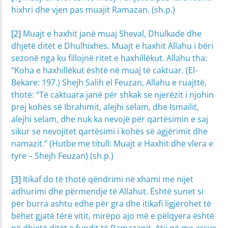
hixhri dhe vjen pas muajit Ramazan. (sh.p.)
[2]
Muajt e haxhit janë muaj Sheval, Dhulkade dhe
dhjetë ditët e Dhulhixhes. Muajt e haxhit Allahu i bëri
sezonë nga ku fillojnë ritet e haxhillëkut. Allahu tha:
“Koha e haxhillëkut është në muaj të caktuar. (El-
Bekare: 197.) Shejh Salih el Feuzan, Allahu e ruajttë,
thotë: “Të caktuara janë për shkak se njerëzit i njohin
prej kohës së Ibrahimit, alejhi selam, dhe Ismailit,
alejhi selam, dhe nuk ka nevojë për qartësimin e saj
sikur se nevojitet qartësimi i kohës së agjërimit dhe
namazit.” (Hutbe me titull: Muajt e Haxhit dhe vlera e
tyre – Shejh Feuzan) (sh.p.)
[3]
Itikaf do të thotë qëndrimi në xhami me nijet
adhurimi dhe përmendje të Allahut. Është sunet si
për burra ashtu edhe për gra dhe itikafi ligjërohet të
bëhet gjatë tërë vitit, mirëpo ajo më e pëlqyera është
në dhjetë ditët e fundit të Ramazanit. Atij që me arsye