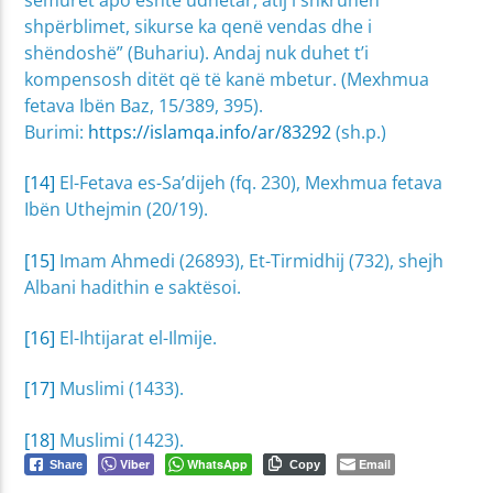
shpërblimet, sikurse ka qenë vendas dhe i
shëndoshë” (Buhariu). Andaj nuk duhet t’i
kompensosh ditët që të kanë mbetur. (Mexhmua
fetava Ibën Baz, 15/389, 395).
Burimi:
https://islamqa.info/ar/83292
(sh.p.)
[14]
El-Fetava es-Sa’dijeh (fq. 230), Mexhmua fetava
Ibën Uthejmin (20/19).
[15]
Imam Ahmedi (26893), Et-Tirmidhij (732), shejh
Albani hadithin e saktësoi.
[16]
El-Ihtijarat el-Ilmije.
[17]
Muslimi (1433).
[18]
Muslimi (1423).
Viber
WhatsApp
Email
Share
Copy