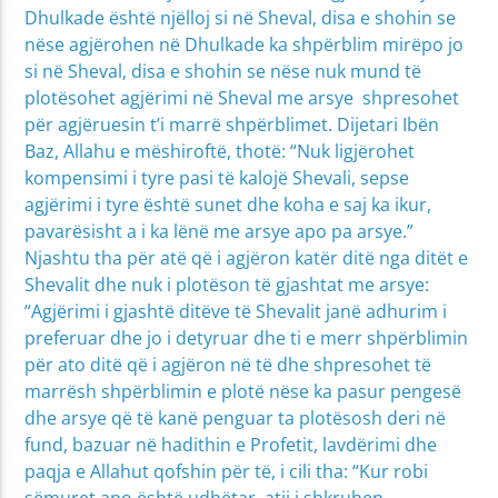
Dhulkade është njëlloj si në Sheval, disa e shohin se
nëse agjërohen në Dhulkade ka shpërblim mirëpo jo
si në Sheval, disa e shohin se nëse nuk mund të
plotësohet agjërimi në Sheval me arsye shpresohet
për agjëruesin t’i marrë shpërblimet. Dijetari Ibën
Baz, Allahu e mëshiroftë, thotë: “Nuk ligjërohet
kompensimi i tyre pasi të kalojë Shevali, sepse
agjërimi i tyre është sunet dhe koha e saj ka ikur,
pavarësisht a i ka lënë me arsye apo pa arsye.”
Njashtu tha për atë që i agjëron katër ditë nga ditët e
Shevalit dhe nuk i plotëson të gjashtat me arsye:
“Agjërimi i gjashtë ditëve të Shevalit janë adhurim i
preferuar dhe jo i detyruar dhe ti e merr shpërblimin
për ato ditë që i agjëron në të dhe shpresohet të
marrësh shpërblimin e plotë nëse ka pasur pengesë
dhe arsye që të kanë penguar ta plotësosh deri në
fund, bazuar në hadithin e Profetit, lavdërimi dhe
paqja e Allahut qofshin për të, i cili tha: “Kur robi
sëmuret apo është udhëtar, atij i shkruhen