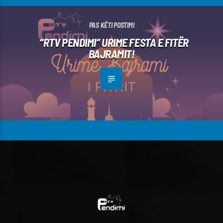
PAS KËTI POSTIMI
“RTV PENDIMI” URIME FESTA E FITËR
BAJRAMIT!