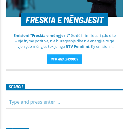
FRESKIA E MËNGJESIT
Emisioni “Freskia e mëngjesit”
është fillimi ideal i çdo dite
– një frymë pozitive, një buzëqeshje dhe një energji e re që
vjen çdo mëngjes tek ju nga
RTV Pendimi
. Ky emision i
përditshëm synon ta bëjë mëngjesin tuaj më të lehtë, më
informues dhe më të ngrohtë, duke ju shoqëruar në orët e
INFO AND EPISODES
para të ditës me përmbajtje të larmishme dhe të dobishme
për të gjithë familjen.
SEARCH