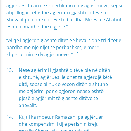
agjëruesi ta arrijë shpërblimin e dy agjërimeve, sepse
atij i llogaritet edhe agjërimi i gjashtë ditëve të
Shevalit po edhe i ditëve të bardha. Mirësia e Allahut
është e madhe dhe e gjerë.”
“Ai që i agjëron gjashtë ditët e Shevalit dhe tri ditët e
bardha me një nijet të përbashkët, e merr
[12]
shpërblimin e dy agjërimeve .”
Nëse agjërimi i gjashtë ditëve bie në ditën
e shtunë, agjëruesi lejohet ta agjërojë këtë
ditë, sepse ai nuk e veçon ditën e shtunë
me agjërim, por e agjëron ngase është
pjesë e agjërimit të gjashtë ditëve të
Shevalit.
Kujt i ka mbetur Ramazani pa agjëruar
dhe kompensimi i tij e përfshin krejt