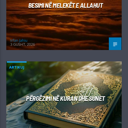
BESIMI NË MELEKËT E ALLAHUT
Irfan Jahiu
3 GUSHT, 2026
ARTIKUJ
PËRGËZIMI NË KURAN DHE SUNET