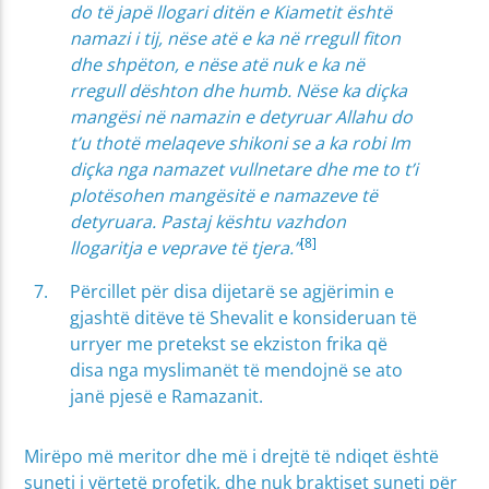
do të japë llogari ditën e Kiametit është
namazi i tij, nëse atë e ka në rregull fiton
dhe shpëton, e nëse atë nuk e ka në
rregull dështon dhe humb. Nëse ka diçka
mangësi në namazin e detyruar Allahu do
t’u thotë melaqeve shikoni se a ka robi Im
diçka nga namazet vullnetare dhe me to t’i
plotësohen mangësitë e namazeve të
detyruara. Pastaj kështu vazhdon
[8]
llogaritja e veprave të tjera.”
Përcillet për disa dijetarë se agjërimin e
gjashtë ditëve të Shevalit e konsideruan të
urryer me pretekst se ekziston frika që
disa nga myslimanët të mendojnë se ato
janë pjesë e Ramazanit.
Mirëpo më meritor dhe më i drejtë të ndiqet është
suneti i vërtetë profetik, dhe nuk braktiset suneti për