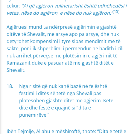
cekur:
“Ai që agjëron vullnetarisht është udhëheqësi i
[15]
vetes, nëse do agjëron, e nëse do nuk agjëron.”
Agjëruesi mund ta ndërpresë agjërimin e gjashtë
ditëve të Shevalit, me arsye apo pa arsye, dhe nuk
detyrohet kompensimi i tyre sipas mendimit më të
saktë, por i ik shpërblimi i përmendur në hadith i cili
nuk arrihet përveçse me plotësimin e agjërimit të
Ramazanit duke e pasuar atë me gjashtë ditët e
Shevalit.
Nga risitë që nuk kanë bazë në fe është
festimi i ditës së tetë nga Shevali pasi
plotësohen gjashtë ditët me agjërim. Këtë
ditë dhe festë e quajnë si “dita e
punëmirëve.”
Ibën Tejmije, Allahu e mëshiroftë, thotë: “Dita e tetë e