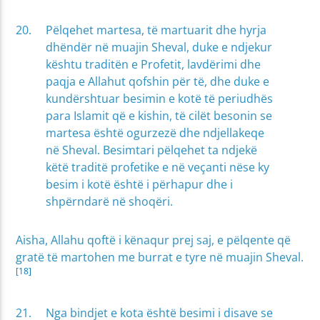
Pëlqehet martesa, të martuarit dhe hyrja
dhëndër në muajin Sheval, duke e ndjekur
kështu traditën e Profetit, lavdërimi dhe
paqja e Allahut qofshin për të, dhe duke e
kundërshtuar besimin e kotë të periudhës
para Islamit që e kishin, të cilët besonin se
martesa është ogurzezë dhe ndjellakeqe
në Sheval. Besimtari pëlqehet ta ndjekë
këtë traditë profetike e në veçanti nëse ky
besim i kotë është i përhapur dhe i
shpërndarë në shoqëri.
Aisha, Allahu qoftë i kënaqur prej saj, e pëlqente që
gratë të martohen me burrat e tyre në muajin Sheval.
[18]
Nga bindjet e kota është besimi i disave se