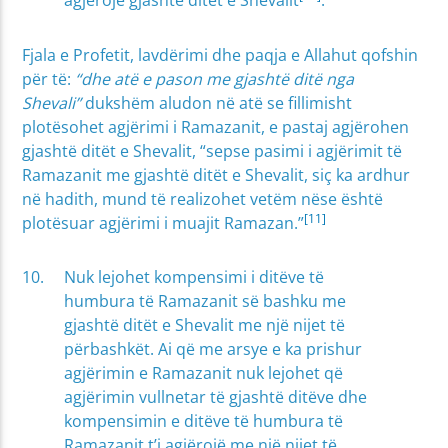
agjërojë gjashtë ditët e Shevalit
.
Fjala e Profetit, lavdërimi dhe paqja e Allahut qofshin
për të:
“dhe atë e pason me gjashtë ditë nga
Shevali”
dukshëm aludon në atë se fillimisht
plotësohet agjërimi i Ramazanit, e pastaj agjërohen
gjashtë ditët e Shevalit, “sepse pasimi i agjërimit të
Ramazanit me gjashtë ditët e Shevalit, siç ka ardhur
në hadith, mund të realizohet vetëm nëse është
[11]
plotësuar agjërimi i muajit Ramazan.”
Nuk lejohet kompensimi i ditëve të
humbura të Ramazanit së bashku me
gjashtë ditët e Shevalit me një nijet të
përbashkët. Ai që me arsye e ka prishur
agjërimin e Ramazanit nuk lejohet që
agjërimin vullnetar të gjashtë ditëve dhe
kompensimin e ditëve të humbura të
Ramazanit t’i agjërojë me një nijet të