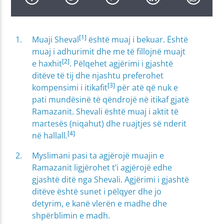
[1]
Muaji Sheval
është muaj i bekuar. Është
muaj i adhurimit dhe me të fillojnë muajt
[2]
e haxhit
. Pëlqehet agjërimi i gjashtë
ditëve të tij dhe njashtu preferohet
[3]
kompensimi i itikafit
për atë që nuk e
pati mundësinë të qëndrojë në itikaf gjatë
Ramazanit. Shevali është muaj i aktit të
martesës (niqahut) dhe ruajtjes së nderit
[4]
në hallall.
Myslimani pasi ta agjërojë muajin e
Ramazanit ligjërohet t’i agjërojë edhe
gjashtë ditë nga Shevali. Agjërimi i gjashtë
ditëve është sunet i pëlqyer dhe jo
detyrim, e kanë vlerën e madhe dhe
shpërblimin e madh.