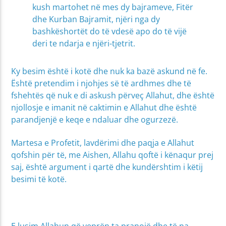
kush martohet në mes dy bajrameve, Fitër
dhe Kurban Bajramit, njëri nga dy
bashkëshortët do të vdesë apo do të vijë
deri te ndarja e njëri-tjetrit.
Ky besim është i kotë dhe nuk ka bazë askund në fe.
Është pretendim i njohjes së të ardhmes dhe të
fshehtës që nuk e di askush përveç Allahut, dhe është
njollosje e imanit në caktimin e Allahut dhe është
parandjenjë e keqe e ndaluar dhe ogurzezë.
Martesa e Profetit, lavdërimi dhe paqja e Allahut
qofshin për të, me Aishen, Allahu qoftë i kënaqur prej
saj, është argument i qartë dhe kundërshtim i këtij
besimi të kotë.