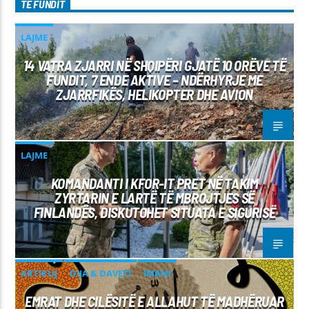
TË FUNDIT
LAJME
14 VATRA ZJARRI NË SHQIPËRI GJATË 10 ORËVE TË
FUNDIT, 7 ENDE AKTIVE – NDËRHYRJE ME
ZJARRFIKËS, HELIKOPTER DHE AVION
LAJME
KOMANDANTI I KFOR-IT PRET NË TAKIM
ZYRTARIN E LARTË TË MBROJTJES SË
FINLANDËS, DISKUTOHET SITUATA E SIGURISË
ARTIKUJ
DIJA & DAVETI
IMANI
EMRAT DHE CILËSITË E ALLAHUT TË MADHËRUAR