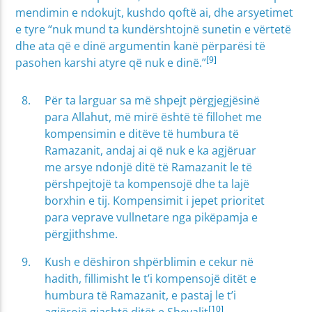
mendimin e ndokujt, kushdo qoftë ai, dhe arsyetimet
e tyre “nuk mund ta kundërshtojnë sunetin e vërtetë
dhe ata që e dinë argumentin kanë përparësi të
[9]
pasohen karshi atyre që nuk e dinë.”
Për ta larguar sa më shpejt përgjegjësinë
para Allahut, më mirë është të fillohet me
kompensimin e ditëve të humbura të
Ramazanit, andaj ai që nuk e ka agjëruar
me arsye ndonjë ditë të Ramazanit le të
përshpejtojë ta kompensojë dhe ta lajë
borxhin e tij. Kompensimit i jepet prioritet
para veprave vullnetare nga pikëpamja e
përgjithshme.
Kush e dëshiron shpërblimin e cekur në
hadith, fillimisht le t’i kompensojë ditët e
humbura të Ramazanit, e pastaj le t’i
[10]