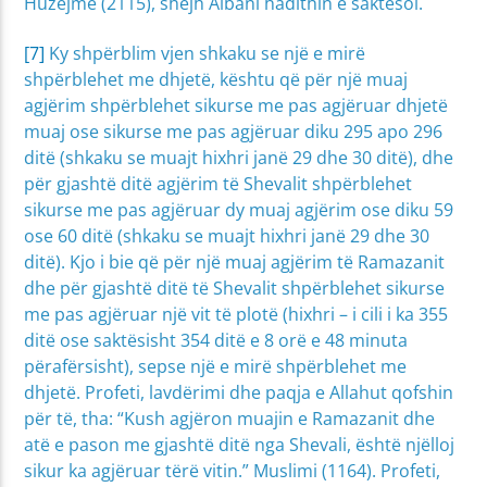
Huzejme (2115), shejh Albani hadithin e saktësoi.
[7]
Ky shpërblim vjen shkaku se një e mirë
shpërblehet me dhjetë, kështu që për një muaj
agjërim shpërblehet sikurse me pas agjëruar dhjetë
muaj ose sikurse me pas agjëruar diku 295 apo 296
ditë (shkaku se muajt hixhri janë 29 dhe 30 ditë), dhe
për gjashtë ditë agjërim të Shevalit shpërblehet
sikurse me pas agjëruar dy muaj agjërim ose diku 59
ose 60 ditë (shkaku se muajt hixhri janë 29 dhe 30
ditë). Kjo i bie që për një muaj agjërim të Ramazanit
dhe për gjashtë ditë të Shevalit shpërblehet sikurse
me pas agjëruar një vit të plotë (hixhri – i cili i ka 355
ditë ose saktësisht 354 ditë e 8 orë e 48 minuta
përafërsisht), sepse një e mirë shpërblehet me
dhjetë. Profeti, lavdërimi dhe paqja e Allahut qofshin
për të, tha: “Kush agjëron muajin e Ramazanit dhe
atë e pason me gjashtë ditë nga Shevali, është njëlloj
sikur ka agjëruar tërë vitin.” Muslimi (1164). Profeti,