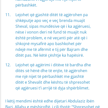
përbashkët.
Lejohet që gjashtë ditët të agjërohen pa
shkëputje apo veç e veç brenda muajit
Sheval, sipas mundësive që i ka agjëruesi,
nëse i vonon deri në fund të muajit nuk
është problem, e në veçanti për atë që i
shkojnë mysafirë apo bashkohet për
ndejë me të afërmit e tij për Bajram dhe
ditët pas. Në këtë çështje ka hapësirë.
Lejohet që agjërimi i ditëve të bardha dhe
ditës së hënë dhe të enjte, të agjërohen
me një nijet të përbashkët me gjashtë
ditët e Shevalit dhe kështu të shpresohet
që agjëruesi t’i arrijë të dyja shpërblimet.
I këtij mendimi është edhe dijetari Abdulaziz ibën
Bazi, Allahu e mëshiroftë, i cili thotë: “Shpresohet që