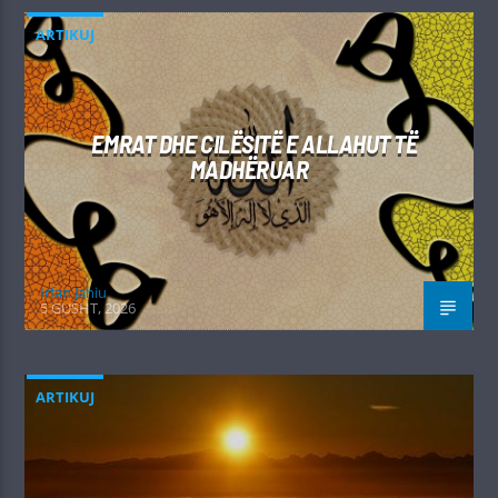
ARTIKUJ
EMRAT DHE CILËSITË E ALLAHUT TË
MADHËRUAR
Irfan Jahiu
5 GUSHT, 2026
ARTIKUJ