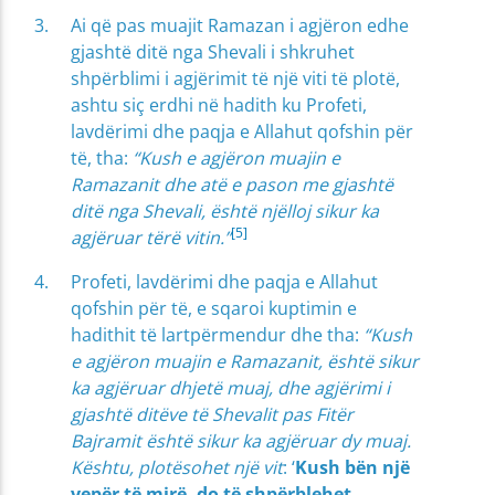
Ai që pas muajit Ramazan i agjëron edhe
gjashtë ditë nga Shevali i shkruhet
shpërblimi i agjërimit të një viti të plotë,
ashtu siç erdhi në hadith ku Profeti,
lavdërimi dhe paqja e Allahut qofshin për
të, tha:
“Kush e agjëron muajin e
Ramazanit dhe atë e pason me gjashtë
ditë nga Shevali, është njëlloj sikur ka
[5]
agjëruar tërë vitin.”
Profeti, lavdërimi dhe paqja e Allahut
qofshin për të, e sqaroi kuptimin e
hadithit të lartpërmendur dhe tha:
“Kush
e agjëron muajin e Ramazanit, është sikur
ka agjëruar dhjetë muaj, dhe agjërimi i
gjashtë ditëve të Shevalit pas Fitër
Bajramit është sikur ka agjëruar dy muaj.
Kështu, plotësohet një vit
: ‘
Kush bën një
vepër të mirë, do të shpërblehet