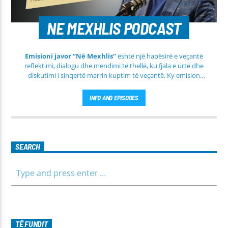
NE MEXHLIS PODCAST
Emisioni javor “Në Mexhlis”
është një hapësirë e veçantë
reflektimi, dialogu dhe mendimi të thellë, ku fjala e urtë dhe
diskutimi i sinqertë marrin kuptim të veçantë. Ky emision
transmetohet
drejtpërdrejt çdo të martë
, duke sjellë tek
publiku një formë komunikimi të hapur, të qetë dhe shumë
INFO AND EPISODES
përmbajtësore
SEARCH
TË FUNDIT