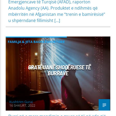
Emergjencave të Turqisë (AFAD), raporton
Anadolu Agency (AA). Produktet e ndihmës që
mbërritën në Afganistan me “trenin e bamirësisë”
u shpërndanë fillimisht […]
FAMILJA & JETA BASHKËSHORTORE
MIRËSJELLJA - EDUKATA FETARE
GRATË JANË SHOQËRUESE TË
BURRAVE
Kushtrim Guraj
16 SHKURT, 2022