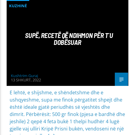
KUZHINË
SUPË, RECETË QË NDIHMON PËR T´U
DOBËSUAR
Kushtrim Guraj
13 SHKURT, 2022
E lehtë, e shijshme, e shëndetshme dhe e
ushqyeshme, supa me finok përgatitet shpejt dhe
është ideale gjatë periudhës së vjeshtës dhe
dimrit. Përbërësit: 500 gr finok (pjesa e bardhë dhe
jeshile) 2 qepë 4 feta bukë 1 thelpi hudhër 4 lugë
gjelle vaj ulliri Kripë Prisni bukën, vendoseni në një