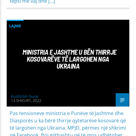
tepsi me vaj dhe […]
LAJME
MINISTRIA E JASHTME U BËN THIRRJE
KOSOVARËVE TË LARGOHEN NGA
UKRAINA
Kushtrim Guraj
13 SHKURT, 2022
Pas tensioneve ministria e Punëve të Jashtme dhe
Diasporës u ka bërë thirrje qytetarëve kosovarë që
të largohen nga Ukraina. MPJD, përmes një shkrimi
në Facebook, ftoi gjithashtu që të mos udhëtohet