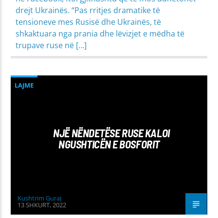
drejt Ukrainës. “Pas rritjes dramatike të
tensioneve mes Rusisë dhe Ukrainës, të
shkaktuara nga prania dhe lëvizjet e mëdha të
trupave ruse në […]
LAJME
NJË NËNDETËSE RUSE KALOI
NGUSHTICËN E BOSFORIT
Kushtrim Guraj
13 SHKURT, 2022