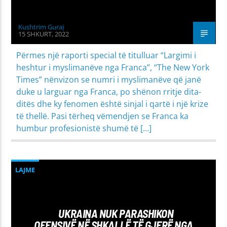
Kushtrim Guraj
15 SHKURT, 2022
Përmes një raporti special të titulluar “Largimi i
heshtur i myslimanëve nga Franca”, “The New York
Times” nënvizon se numri i myslimanëve që janë
duke u larguar nga Franca, po shënon rritje dita-
ditës dhe ky fenomen është sinjal i qartë i një krize
të thellë. Pasi tërheq vëmendjen se Franca ka
humbur profesionistë shumë të […]
LAJME
UKRAINA NUK PARASHIKON
OFENSIVË NË SHKALLË TË GJERË NGA