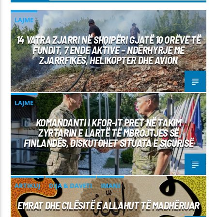
LAJME
14 VATRA ZJARRI NË SHQIPËRI GJATË 10 ORËVE TË
FUNDIT, 7 ENDE AKTIVE – NDËRHYRJE ME
ZJARRFIKËS, HELIKOPTER DHE AVION
LAJME
KOMANDANTI I KFOR-IT PRET NË TAKIM
ZYRTARIN E LARTË TË MBROJTJES SË
FINLANDËS, DISKUTOHET SITUATA E SIGURISË
ARTIKUJ
DIJA & DAVETI
IMANI
EMRAT DHE CILËSITË E ALLAHUT TË MADHËRUAR