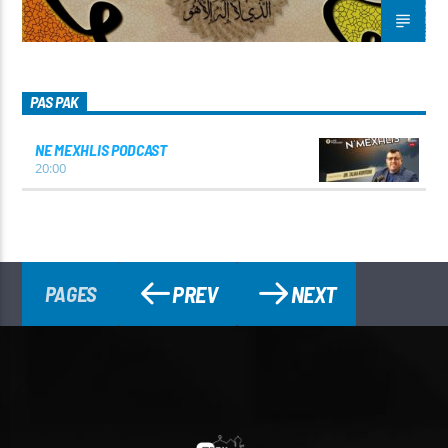
PAS PAK
NE MEXHLIS PODCAST
20:00
PREV
NEXT
PAGES