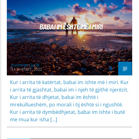
MIRËSJELLJA - EDUKATA FETARE
PROBLEME SHPIRTËRORE & SHOQËRORE
BABAI IM ËSHTË MË I MIRI
Kushtrim Guraj
14 SHKURT, 2022
Kur i arrita të katërtat, babai im ishte më i miri. Kur
i arrita të gjashtat, babai im i njeh të gjithë njerëzit.
Kur i arrita të dhjetat, babai im është i
mrekullueshëm, po morali i tij është si i ngushtë.
Kur i arrita të dymbëdhjetat, babai im ishte i butë
me mua kur isha […]