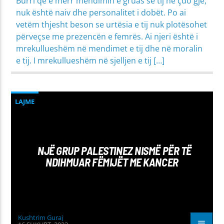
Burri që e merr mendimin e gruas së tij në çdo gjë,
nuk është naiv dhe personalitet i dobët. Po ai
vetëm thjesht beson se urtësia e tij nuk plotësohet
përveçse me prezencën e femrës. Ai njeri është i
mrekullueshëm në mendimet e tij dhe në moralin
e tij. I mrekullueshëm në sjelljen e tij […]
LAJME
NJË GRUP PALESTINEZ NISMË PËR TË
NDIHMUAR FËMIJËT ME KANCER
Kushtrim Guraj