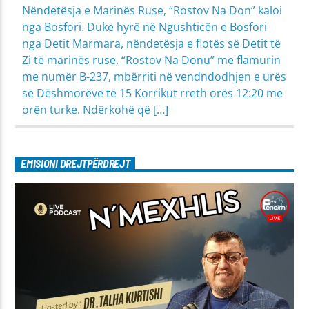
Nëndetësja e Marinës Ruse, “Rostov Na Don” kaloi
nga Bosfori. Duke hyrë në Ngushticën e Bosfori
nga Detit Marmara, nëndetësja e flotës së Detit të
Zi të marinës ruse, “Rostov Na Donu” me flamurin
me numër B-237, mbërriti në vendndodhjen e urës
së Dëshmorëve të 15 Korrikut rreth orës 12:20 me
orën turke. Ndërkohë që […]
EMISIONI DREJTPËRDREJT