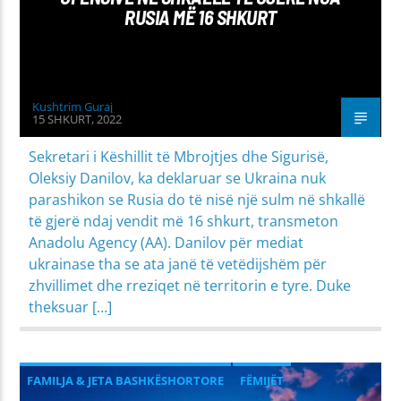
RUSIA MË 16 SHKURT
Kushtrim Guraj
15 SHKURT, 2022
Sekretari i Këshillit të Mbrojtjes dhe Sigurisë,
Oleksiy Danilov, ka deklaruar se Ukraina nuk
parashikon se Rusia do të nisë një sulm në shkallë
të gjerë ndaj vendit më 16 shkurt, transmeton
Anadolu Agency (AA). Danilov për mediat
ukrainase tha se ata janë të vetëdijshëm për
zhvillimet dhe rreziqet në territorin e tyre. Duke
theksuar […]
FAMILJA & JETA BASHKËSHORTORE
FËMIJËT