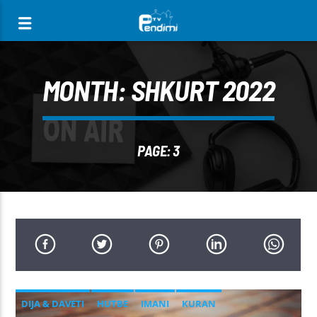
[There are no radio stations in the database]
MONTH:
SHKURT 2022
PAGE: 3
DIJA & DAVETI
HUTBE
IMANI
KURAN