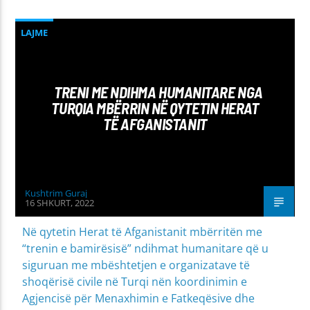
LAJME
TRENI ME NDIHMA HUMANITARE NGA
TURQIA MBËRRIN NË QYTETIN HERAT
TË AFGANISTANIT
Kushtrim Guraj
16 SHKURT, 2022
Në qytetin Herat të Afganistanit mbërritën me
“trenin e bamirësisë” ndihmat humanitare që u
siguruan me mbështetjen e organizatave të
shoqërisë civile në Turqi nën koordinimin e
Agjencisë për Menaxhimin e Fatkeqësive dhe