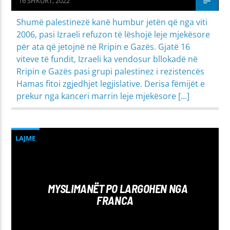
16 SHKURT, 2022
Shumë palestinezë kanë humbur jetën që nga viti
2006, pasi Izraeli refuzon të lëshojë leje mjekësore
për ata që jetojnë në Rripin e Gazës. Gjatë 16
viteve të fundit, Izraeli ka vendosur bllokadë në
Rripin e Gazës pasi grupi palestinez i rezistencës
Hamas fitoi zgjedhjet legjislative. Derisa fëmijët e
prekur nga kanceri marrin leje mjekësore […]
LAJME
MYSLIMANËT PO LARGOHEN NGA
FRANCA