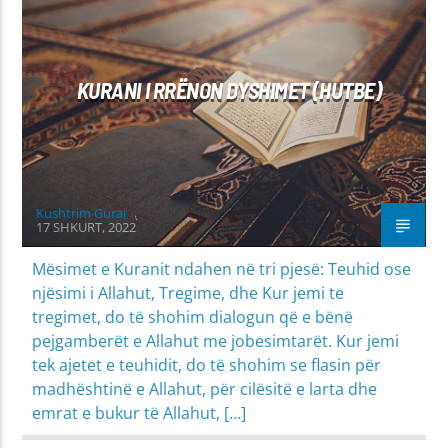
KURAN - TEFSIR
MIRËSJELLJA - EDUKATA FETARE
KURANI I RRËNON DYSHIMET (HUTBE)
Kushtrim Guraj
17 SHKURT, 2022
Mësimet e Kuranit ndahen në tri pjesë: Teuhid ose
njësimi i Allahut, Tregime, dhe Kur jemi te
tregimet, do të shohim dialogun që e bënë
pejgamberët e Allahut me jobesimtarët. Kur jemi
tek ajetet e teuhidit, do të shohim se flasin për
madhështinë e Allahut, për cilësitë e larta dhe
emrat e bukur të Allahut, […]