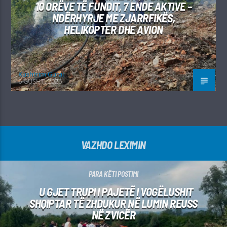
10 ORËVE TË FUNDIT, 7 ENDE AKTIVE –
NDËRHYRJE ME ZJARRFIKËS,
HELIKOPTER DHE AVION
Kushtrim Guraj
6 GUSHT, 2026
VAZHDO LEXIMIN
PARA KËTI POSTIMI
U GJET TRUPI I PAJETË I VOGËLUSHIT
SHQIPTAR TË ZHDUKUR NË LUMIN REUSS
NË ZVICËR