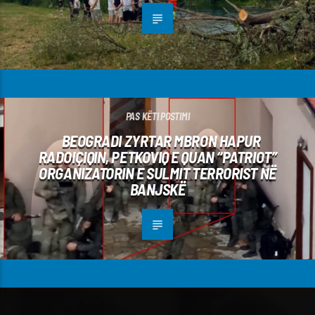
PAS KËTI POSTIMI
BEOGRADI ZYRTAR MBRON HAPUR
RADOIÇIQIN, PETKOVIQ E QUAN “PATRIOT”
ORGANIZATORIN E SULMIT TERRORIST NË
BANJSKË