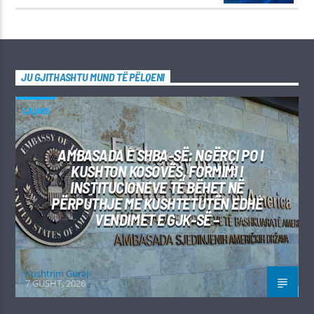
JU GJITHASHTU MUND TË PËLQENI
LAJME
AMBASADA E SHBA-SË: NGËRÇI PO I
KUSHTON KOSOVËS, FORMIMI I
INSTITUCIONEVE TË BËHET NË
PËRPUTHJE ME KUSHTETUTËN EDHE
VENDIMET E GJK-SË –
Kushtrim Guraj
7 GUSHT, 2026