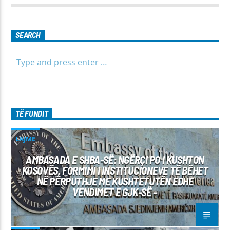
parashikimin e motit. Qëndroni me ne për informim të saktë,
të shpejtë dhe të besueshëm.
SEARCH
TË FUNDIT
LAJME
AMBASADA E SHBA-SË: NGËRÇI PO I KUSHTON
KOSOVËS, FORMIMI I INSTITUCIONEVE TË BËHET
NË PËRPUTHJE ME KUSHTETUTËN EDHE
VENDIMET E GJK-SË –