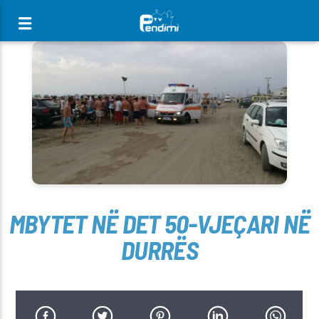
[There are no radio stations in the database]
MBYTET NË DET 50-VJEÇARI NË
DURRËS