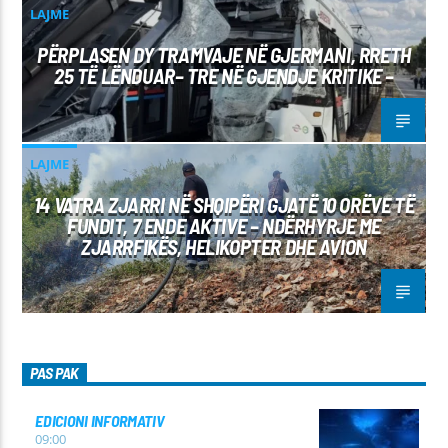
LAJME
PËRPLASEN DY TRAMVAJE NË GJERMANI, RRETH
25 TË LËNDUAR– TRE NË GJENDJE KRITIKE –
LAJME
14 VATRA ZJARRI NË SHQIPËRI GJATË 10 ORËVE TË
FUNDIT, 7 ENDE AKTIVE – NDËRHYRJE ME
ZJARRFIKËS, HELIKOPTER DHE AVION
PAS PAK
EDICIONI INFORMATIV
09:00