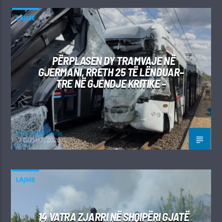
LAJME
PËRPLASEN DY TRAMVAJE NË
GJERMANI, RRETH 25 TË LËNDUAR–
TRE NË GJENDJE KRITIKE –
Kushtrim Guraj
7 GUSHT, 2026
LAJME
14 VATRA ZJARRI NË SHQIPËRI GJATË