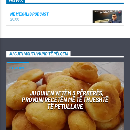
PAS PAK
NE MEXHLIS PODCAST
20:00
JU GJITHASHTU MUND TË PËLQENI
KUZHINË
JU DUHEN VETËM 3 PËRBËRËS,
PROVONI RECETËN MË TË THJESHTË
TË PETULLAVE