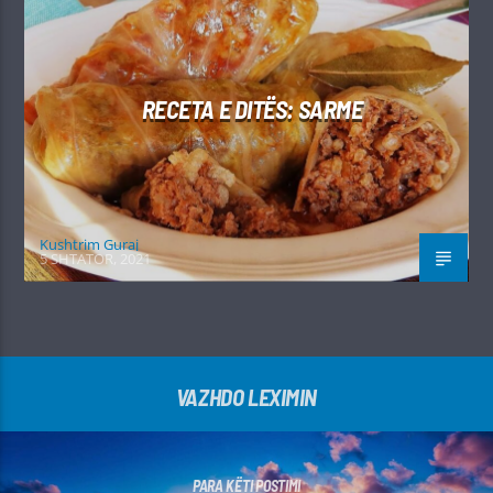
RECETA E DITËS: SARME
Kushtrim Guraj
5 SHTATOR, 2021
VAZHDO LEXIMIN
PARA KËTI POSTIMI