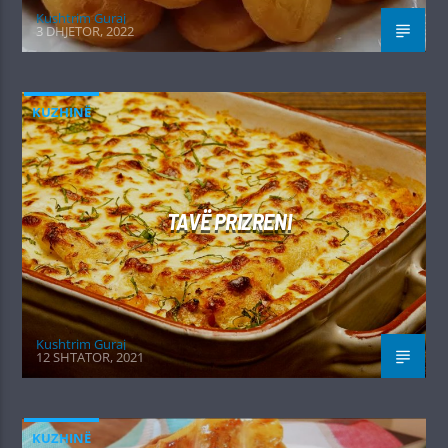
Kushtrim Guraj
3 DHJETOR, 2022
KUZHINË
TAVË PRIZRENI
Kushtrim Guraj
12 SHTATOR, 2021
KUZHINË