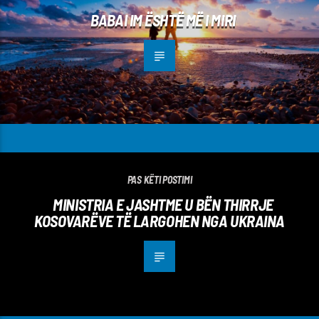
BABAI IM ËSHTË MË I MIRI
PAS KËTI POSTIMI
MINISTRIA E JASHTME U BËN THIRRJE
KOSOVARËVE TË LARGOHEN NGA UKRAINA