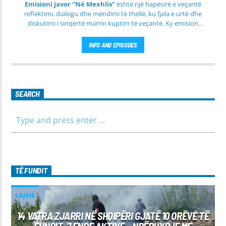
Emisioni javor “Në Mexhlis”
është një hapësirë e veçantë
reflektimi, dialogu dhe mendimi të thellë, ku fjala e urtë dhe
diskutimi i sinqertë marrin kuptim të veçantë. Ky emision
transmetohet
drejtpërdrejt çdo të martë
, duke sjellë tek
publiku një formë komunikimi të hapur, të qetë dhe shumë
INFO AND EPISODES
përmbajtësore
SEARCH
TË FUNDIT
LAJME
14 VATRA ZJARRI NË SHQIPËRI GJATË 10 ORËVE TË