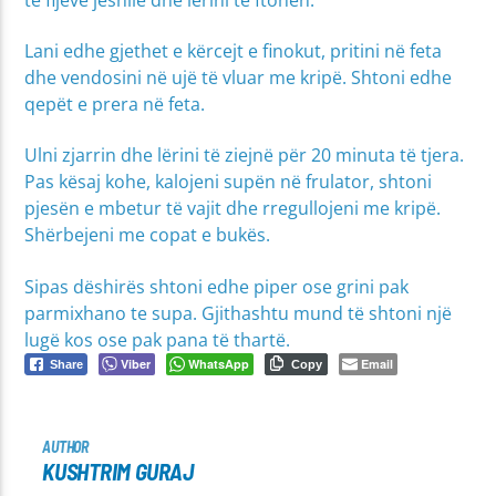
Lani edhe gjethet e kërcejt e finokut, pritini në feta
dhe vendosini në ujë të vluar me kripë. Shtoni edhe
qepët e prera në feta.
Ulni zjarrin dhe lërini të ziejnë për 20 minuta të tjera.
Pas kësaj kohe, kalojeni supën në frulator, shtoni
pjesën e mbetur të vajit dhe rregullojeni me kripë.
Shërbejeni me copat e bukës.
Sipas dëshirës shtoni edhe piper ose grini pak
parmixhano te supa. Gjithashtu mund të shtoni një
lugë kos ose pak pana të thartë.
Viber
WhatsApp
Email
Share
Copy
AUTHOR
KUSHTRIM GURAJ