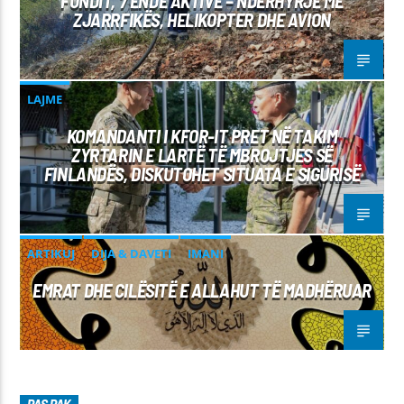
FUNDIT, 7 ENDE AKTIVE – NDËRHYRJE ME
ZJARRFIKËS, HELIKOPTER DHE AVION
LAJME
KOMANDANTI I KFOR-IT PRET NË TAKIM
ZYRTARIN E LARTË TË MBROJTJES SË
FINLANDËS, DISKUTOHET SITUATA E SIGURISË
ARTIKUJ
DIJA & DAVETI
IMANI
EMRAT DHE CILËSITË E ALLAHUT TË MADHËRUAR