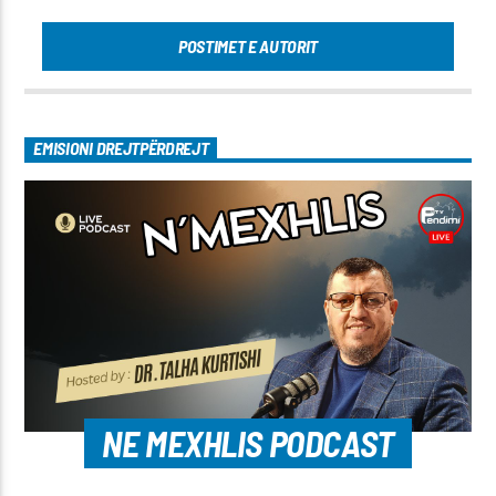
POSTIMET E AUTORIT
EMISIONI DREJTPËRDREJT
NE MEXHLIS PODCAST