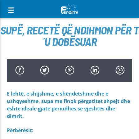
[There are no radio stations in the database]
SUPË, RECETË QË NDIHMON PËR T
´U DOBËSUAR
E lehtë, e shijshme, e shëndetshme dhe e
ushqyeshme, supa me finok përgatitet shpejt dhe
është ideale gjatë periudhës së vjeshtës dhe
dimrit.
Përbërësit: