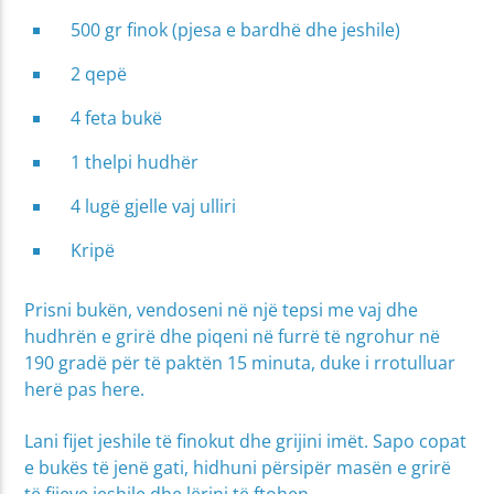
500 gr finok (pjesa e bardhë dhe jeshile)
2 qepë
4 feta bukë
1 thelpi hudhër
4 lugë gjelle vaj ulliri
Kripë
Prisni bukën, vendoseni në një tepsi me vaj dhe
hudhrën e grirë dhe piqeni në furrë të ngrohur në
190 gradë për të paktën 15 minuta, duke i rrotulluar
herë pas here.
Lani fijet jeshile të finokut dhe grijini imët. Sapo copat
e bukës të jenë gati, hidhuni përsipër masën e grirë
të fijeve jeshile dhe lërini të ftohen.