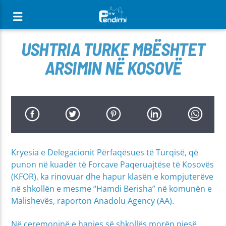
[There are no radio stations in the database]
USHTRIA TURKE MBËSHTET
ARSIMIN NË KOSOVË
Kryesia e Delegacionit Përfaqësues të Turqisë, që
punon në kuadër të Forcave Paqeruajtëse të Kosovës
(KFOR), ka rinovuar dhe hapur klasën e kompjuterëve
në shkollën e mesme “Hamdi Berisha” në komunën e
Malishevës, raporton Anadolu Agency (AA).
Në ceremoninë e hapjes së shkollës morën pjesë