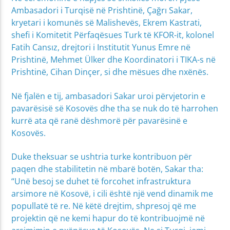
Ambasadori i Turqisë në Prishtinë, Çağrı Sakar,
kryetari i komunës së Malishevës, Ekrem Kastrati,
shefi i Komitetit Përfaqësues Turk të KFOR-it, kolonel
Fatih Cansız, drejtori i Institutit Yunus Emre në
Prishtinë, Mehmet Ülker dhe Koordinatori i TIKA-s në
Prishtinë, Cihan Dinçer, si dhe mësues dhe nxënës.
Në fjalën e tij, ambasadori Sakar uroi përvjetorin e
pavarësisë së Kosovës dhe tha se nuk do të harrohen
kurrë ata që ranë dëshmorë për pavarësinë e
Kosovës.
Duke theksuar se ushtria turke kontribuon për
paqen dhe stabilitetin në mbarë botën, Sakar tha:
“Unë besoj se duhet të forcohet infrastruktura
arsimore në Kosovë, i cili është një vend dinamik me
popullatë të re. Në këtë drejtim, shpresoj që me
projektin që ne kemi hapur do të kontribuojmë në