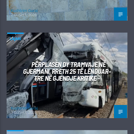
Kushtrim Guraj
7 GUSHT, 2026
LAJME
PËRPLASEN DY TRAMVAJE NË
GJERMANI, RRETH 25 TË LËNDUAR–
TRE NË GJENDJE KRITIKE –
Kushtrim Guraj
7 GUSHT, 2026