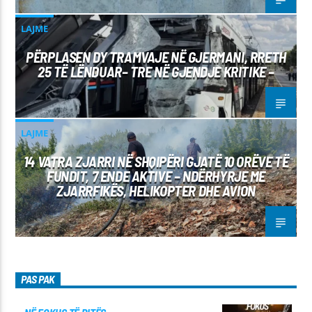
LAJME
PËRPLASEN DY TRAMVAJE NË GJERMANI, RRETH
25 TË LËNDUAR– TRE NË GJENDJE KRITIKE –
LAJME
14 VATRA ZJARRI NË SHQIPËRI GJATË 10 ORËVE TË
FUNDIT, 7 ENDE AKTIVE – NDËRHYRJE ME
ZJARRFIKËS, HELIKOPTER DHE AVION
PAS PAK