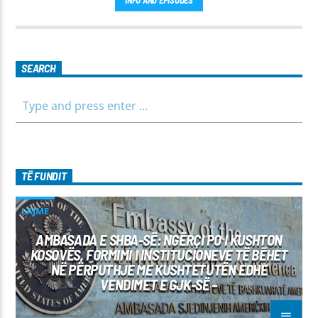
para të ditës me përmbajtje të larmishme dhe të dobishme
për të gjithë familjen.
SEARCH
TË FUNDIT
LAJME
AMBASADA E SHBA-SË: NGËRÇI PO I KUSHTON
KOSOVËS, FORMIMI I INSTITUCIONEVE TË BËHET
NË PËRPUTHJE ME KUSHTETUTËN EDHE
VENDIMET E GJK-SË –