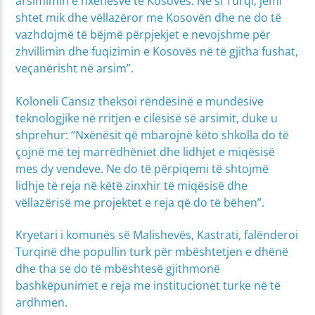
arsimimin e nxënësve të Kosovës. Ne si Turqi, jemi
shtet mik dhe vëllazëror me Kosovën dhe ne do të
vazhdojmë të bëjmë përpjekjet e nevojshme për
zhvillimin dhe fuqizimin e Kosovës në të gjitha fushat,
veçanërisht në arsim”.
Koloneli Cansız theksoi rëndësinë e mundësive
teknologjike në rritjen e cilësisë së arsimit, duke u
shprehur: “Nxënësit që mbarojnë këto shkolla do të
çojnë më tej marrëdhëniet dhe lidhjet e miqësisë
mes dy vendeve. Ne do të përpiqemi të shtojmë
lidhje të reja në këtë zinxhir të miqësisë dhe
vëllazërisë me projektet e reja që do të bëhen”.
Kryetari i komunës së Malishevës, Kastrati, falënderoi
Turqinë dhe popullin turk për mbështetjen e dhënë
dhe tha se do të mbështesë gjithmonë
bashkëpunimet e reja me institucionet turke në të
ardhmen.