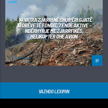
LAJME
14 VATRA ZJARRI NË SHQIPËRI GJATË
10 ORËVE TË FUNDIT, 7 ENDE AKTIVE –
NDËRHYRJE ME ZJARRFIKËS,
HELIKOPTER DHE AVION
Kushtrim Guraj
6 GUSHT, 2026
VAZHDO LEXIMIN