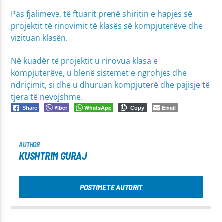
Pas fjalimeve, të ftuarit prenë shiritin e hapjes së
projektit të rinovimit të klasës së kompjuterëve dhe
vizituan klasën.
Në kuadër të projektit u rinovua klasa e
kompjuterëve, u blenë sistemet e ngrohjes dhe
ndriçimit, si dhe u dhuruan kompjuterë dhe pajisje të
tjera të nevojshme.
Viber
WhatsApp
Email
Share
Copy
AUTHOR
KUSHTRIM GURAJ
POSTIMET E AUTORIT