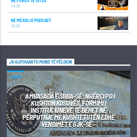
NË FOKUS TË DITËS
14:30
NE MEXHLIS PODCAST
20:00
JU GJITHASHTU MUND TË PËLQENI
LAJME
AMBASADA E SHBA-SË: NGËRÇI PO I
KUSHTON KOSOVËS, FORMIMI I
INSTITUCIONEVE TË BËHET NË
PËRPUTHJE ME KUSHTETUTËN EDHE
VENDIMET E GJK-SË –