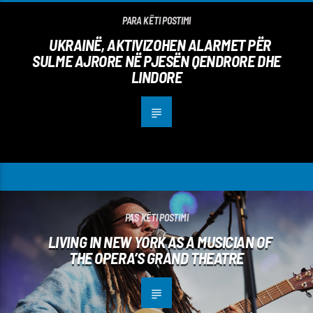
PARA KËTI POSTIMI
UKRAINË, AKTIVIZOHEN ALARMET PËR
SULME AJRORE NË PJESËN QENDRORE DHE
LINDORE
PAS KËTI POSTIMI
LIVING IN NEW YORK AS A MUSICIAN OF
THE OPERA’S GRAND THEATRE