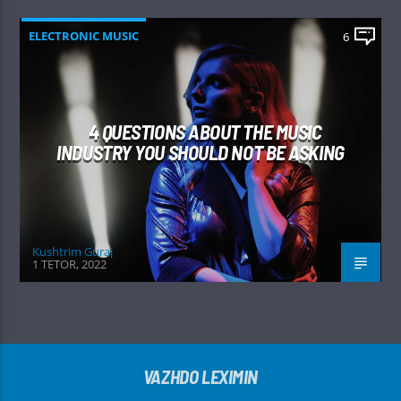
ELECTRONIC MUSIC
6
4 QUESTIONS ABOUT THE MUSIC
INDUSTRY YOU SHOULD NOT BE ASKING
Kushtrim Guraj
1 TETOR, 2022
VAZHDO LEXIMIN