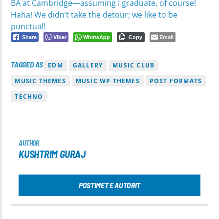
BA at Cambridge—assuming I graduate, of course!
Haha! We didn’t take the detour; we like to be
punctual!
Viber
WhatsApp
Email
Share
Copy
TAGGED AS
EDM
GALLERY
MUSIC CLUB
MUSIC THEMES
MUSIC WP THEMES
POST FORMATS
TECHNO
AUTHOR
KUSHTRIM GURAJ
POSTIMET E AUTORIT