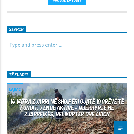
INFO AND EPISODES
para të ditës me përmbajtje të larmishme dhe të dobishme
për të gjithë familjen.
SEARCH
TË FUNDIT
LAJME
14 VATRA ZJARRI NË SHQIPËRI GJATË 10 ORËVE TË
FUNDIT, 7 ENDE AKTIVE – NDËRHYRJE ME
ZJARRFIKËS, HELIKOPTER DHE AVION