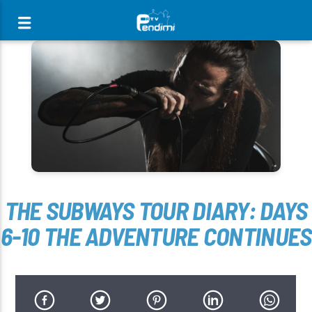
[There are no radio stations in the database]
THE SUBWAYS TOUR DIARY: DAYS
6-10 THE ADVENTURE CONTINUES