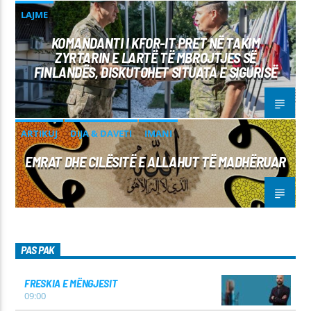
LAJME
KOMANDANTI I KFOR-IT PRET NË TAKIM
ZYRTARIN E LARTË TË MBROJTJES SË
FINLANDËS, DISKUTOHET SITUATA E SIGURISË
ARTIKUJ
DIJA & DAVETI
IMANI
EMRAT DHE CILËSITË E ALLAHUT TË MADHËRUAR
PAS PAK
FRESKIA E MËNGJESIT
09:00