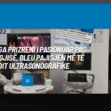
PAS KËTI POSTIMI
A PRIZRENI I PASIONUAR PAS
JISË, BLEU PAJISJEN MË TË
DIT ULTRASONOGRAFIKE