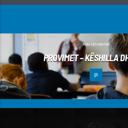
PARA KËTI POSTIMI
PROVIMET – KËSHILLA D