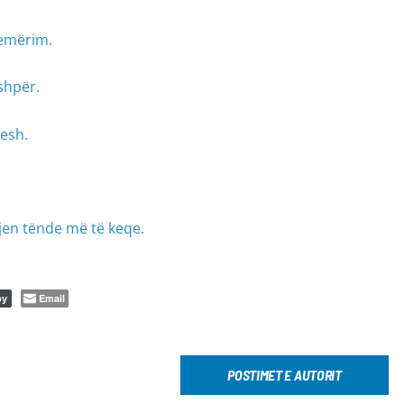
zemërim.
shpër.
qesh.
djen tënde më të keqe.
Email
py
POSTIMET E AUTORIT