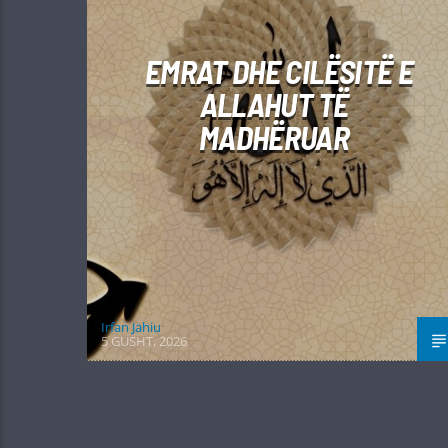
EMRAT DHE CILËSITË E
ALLAHUT TË
MADHËRUAR
Irfan Jahiu
5 GUSHT, 2026