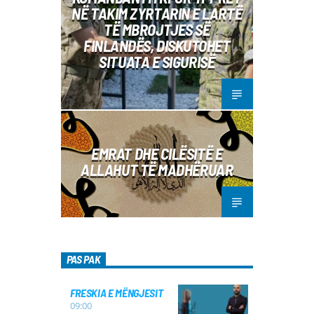
NË TAKIM ZYRTARIN E LARTË
TË MBROJTJES SË
FINLANDËS, DISKUTOHET
SITUATA E SIGURISË
EMRAT DHE CILËSITË E
ALLAHUT TË MADHËRUAR
PAS PAK
FRESKIA E MËNGJESIT
09:00