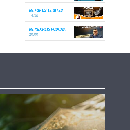
NË FOKUS TË DITËS
14:30
NE MEXHLIS PODCAST
20:00