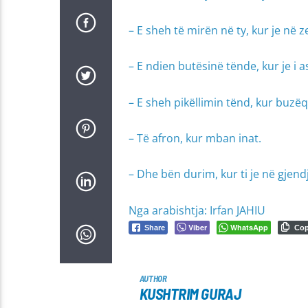
– E sheh të mirën në ty, kur je në 
– E ndien butësinë tënde, kur je i a
– E sheh pikëllimin tënd, kur buzë
– Të afron, kur mban inat.
– Dhe bën durim, kur ti je në gjen
Nga arabishtja: Irfan JAHIU
Viber
WhatsApp
Share
Co
AUTHOR
KUSHTRIM GURAJ