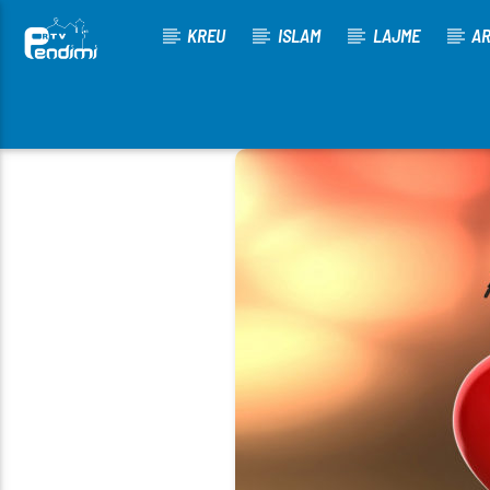
KREU
ISLAM
LAJME
AR
[There are no radio stations in the database]