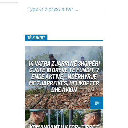
TË FUNDIT
14 VATRA ZJARRI NË SHQIPËRI
GJATË 10 ORËVE TË FUNDIT, 7
ENDE AKTIVE – NDËRHYRJE
ME ZJARRFIKËS, HELIKOPTER
DHE AVION
KOMANDANTI I KFOR-IT PRET