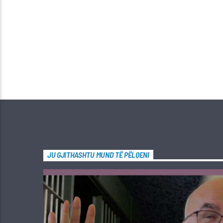
JU GJITHASHTU MUND TË PËLQENI