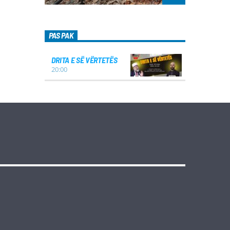
PAS PAK
DRITA E SË VËRTETËS
20:00