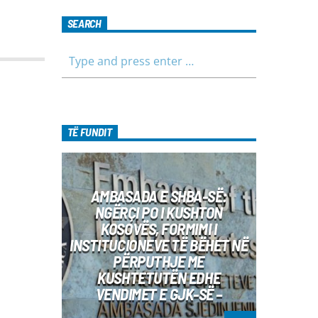
emisioni. Përshtatur për grupmosha të
ndryshme, e që të jemi më afër
SEARCH
dëgjuesve të rinj, komunikojmë së
bashku me fëmijët, të cilët mund të
jenë pjesëmarrës në bashkëbisedim
për tema të ndryshme, në një formë
testimi për njohuritë që kanë, por edhe
përfitimin e njohurive të reja. Çdo të
diel, ora 10:00-12:00 Moderatore:
Luljeta Beqiri Kontakti: Viber: +383 45
TË FUNDIT
471 848 SMS: Dërgo Mesazh
AMBASADA E SHBA-SË:
NGËRÇI PO I KUSHTON
KOSOVËS, FORMIMI I
INSTITUCIONEVE TË BËHET NË
PËRPUTHJE ME
KUSHTETUTËN EDHE
VENDIMET E GJK-SË –