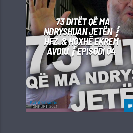
73 DITËT QË MA
NDRYSHUAN JETËN ┇
HFZ. & HOXHË EKREM
AVDIU ┇ EPISODI 04
Kushtrim Guraj
1 SHKURT, 2021