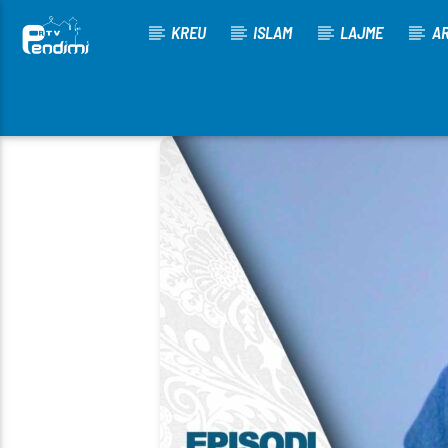
KREU
ISLAM
LAJME
AR
[There are no radio stations in the database]