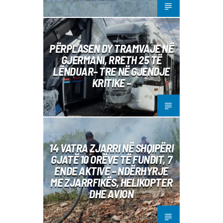
PËRPLASEN DY TRAMVAJE NË
GJERMANI, RRETH 25 TË
LËNDUAR– TRE NË GJENDJE
KRITIKE –
14 VATRA ZJARRI NË SHQIPËRI
GJATË 10 ORËVE TË FUNDIT, 7
ENDE AKTIVE – NDËRHYRJE
ME ZJARRFIKËS, HELIKOPTER
DHE AVION