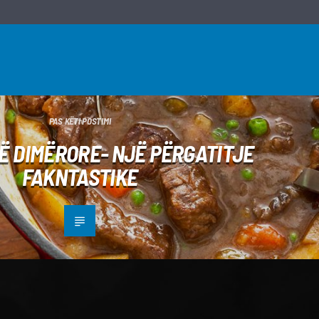
PAS KËTI POSTIMI
VË DIMËRORE- NJË PËRGATITJE
FAKNTASTIKE