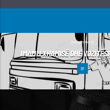
PARA KËTI POSTIMI
IMAMI I XHAMISË DHE VOZITËSI