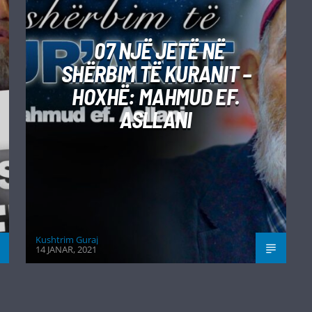
07 NJË JETË NË
SHËRBIM TË KURANIT –
HOXHË: MAHMUD EF.
ASLLANI
Kushtrim Guraj
14 JANAR, 2021