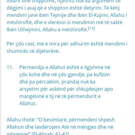
folurit dhe shqiptimit, njashtu nuk ka argument se
dëgjimi i asaj që e shqipton është detyrim. Të këtij
mendimi janë Ibën Tejmije dhe Ibën El-Kajimi, Allahu i
mëshiroftë, dhe e vlerësoi si mendimin më të saktë
[11]
Ibën Uthejmini, Allahu e mëshiroftë.
Për çdo rast, më e mira për adhurim është mendimi i
shumicës së dijetarëve.
Përmendja e Allahut është e ligjshme në
çdo kohë dhe në çdo gjendje, pa kufizim
dhe pa përcaktim, prandaj nuk ka
arsyetim për askënd për shkujdesjen apo
mangësinë e tij në të përmendurit e
Allahut.
Allahu thotë: “O besimtarë, përmendeni shpesh
Allahun dhe lavdërojeni Atë në mëngjes dhe në
mbrëmje!” (El-Ahzab: 41-42)