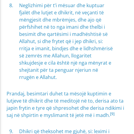
Neglizhimi për t’i mësuar dhe kuptuar
fjalët dhe lutjet e dhikrit, në veçanti të
mëngjesit dhe mbrëmjes, dhe ajo që
përfshihet në to nga imani dhe thelbi i
besimit dhe qartësimi i madhështisë së
Allahut, si dhe frytet që i jep dhikri, si:
rritja e imanit, bindjes dhe e lidhshmërisë
së zemrës me Allahun, llogaritet
shkujdesje e cila është një nga mënyrat e
shejtanit për ta penguar njeriun në
rrugën e Allahut.
Prandaj, besimtari duhet ta mësojë kuptimin e
lutjeve të dhikrit dhe të meditojë në to, derisa ato ta
japin frytin e tyre që shpresohet dhe derisa ndikimi i
[9]
saj në shpirtin e myslimanit të jetë më i madh.
Dhikri që theksohet me gjuhë, si: leximi i