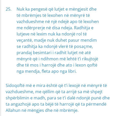
Nuk ka pengesë që lutjet e mëngjesit dhe
të mbrëmjes të lexohen në mënyrë të
vazhdueshme në një ndejë apo të lexohen
me ndërprerje në disa ndeja. Radhitja e
lutjeve në lexim nuk ka ndonjë rol të
veçantë, madje nuk duhet pasur mendim
se radhitja ka ndonjë vlerë të posaçme,
prandaj besimtari i radhit lutjet në atë
mënyrë që i ndihmon më lehtë t’i rikujtojë
dhe të mos i harrojë dhe ato i lexon qoftë
nga mendja, fleta apo nga libri.
Sidoqoftë më e mira është që t’i lexojë në mënyrë të
vazhdueshme, me qëllim që ta arrijë sa më shpejt
shpërblimin e madh, para se t’i dalë ndonjë punë dhe
ta angazhojë apo ta bëjë të harrojë që ta përmendë
Allahun në mëngjes dhe në mbrëmje.