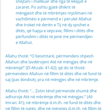
shejtani i mallkuar dhe nga të këqijat e
zararet. Po ashtu gjatë dhikrit të
mëngjesit dhe të mbrëmjes myslimani në
vazhdimësi e përmend e i përulet Allahut
dhe troket në derën e Tij në dy qoshet e
ditës, që hapja e veprave, fillimi i ditës dhe
përfundimi i ditës të jenë me përmendjen
e Allahut.
Allahu thotë: “O besimtarë, përmendeni shpesh
Allahun dhe lavdërojeni Atë në mëngjes dhe në
mbrëmje!” (El-Ahzab: 41-42); që do të thotë:
përmendeni Allahun në fillim të ditës dhe në fund të
saj (pas ikindisë), pra në mëngjes dhe në mbrëmje.
Allahu thotë: “… Zotin tënd përmende shumë dhe
adhuroje Atë në mbrëmje dhe në mëngjes.” (Ali
Imran: 41); në mbrëmje d.m.th. në fund të ditës dhe
në fillim të natës, dhe në mëngjes d.m.th. në fillim të