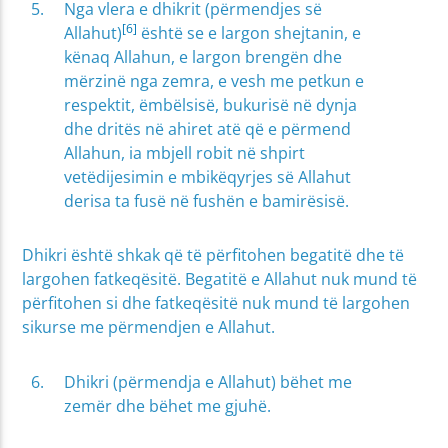
Nga vlera e dhikrit (përmendjes së
[6]
Allahut)
është se e largon shejtanin, e
kënaq Allahun, e largon brengën dhe
mërzinë nga zemra, e vesh me petkun e
respektit, ëmbëlsisë, bukurisë në dynja
dhe dritës në ahiret atë që e përmend
Allahun, ia mbjell robit në shpirt
vetëdijesimin e mbikëqyrjes së Allahut
derisa ta fusë në fushën e bamirësisë.
Dhikri është shkak që të përfitohen begatitë dhe të
largohen fatkeqësitë. Begatitë e Allahut nuk mund të
përfitohen si dhe fatkeqësitë nuk mund të largohen
sikurse me përmendjen e Allahut.
Dhikri (përmendja e Allahut) bëhet me
zemër dhe bëhet me gjuhë.