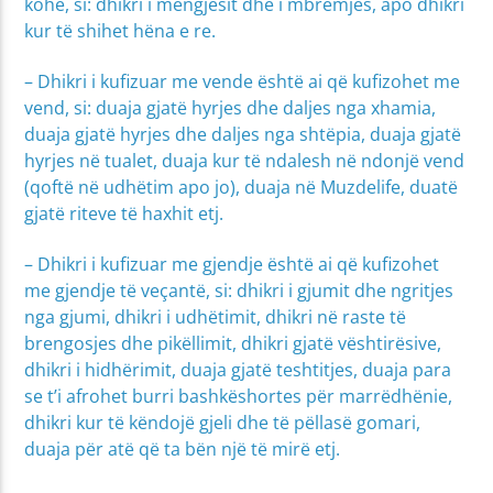
kohë, si: dhikri i mëngjesit dhe i mbrëmjes, apo dhikri
kur të shihet hëna e re.
– Dhikri i kufizuar me vende është ai që kufizohet me
vend, si: duaja gjatë hyrjes dhe daljes nga xhamia,
duaja gjatë hyrjes dhe daljes nga shtëpia, duaja gjatë
hyrjes në tualet, duaja kur të ndalesh në ndonjë vend
(qoftë në udhëtim apo jo), duaja në Muzdelife, duatë
gjatë riteve të haxhit etj.
– Dhikri i kufizuar me gjendje është ai që kufizohet
me gjendje të veçantë, si: dhikri i gjumit dhe ngritjes
nga gjumi, dhikri i udhëtimit, dhikri në raste të
brengosjes dhe pikëllimit, dhikri gjatë vështirësive,
dhikri i hidhërimit, duaja gjatë teshtitjes, duaja para
se t’i afrohet burri bashkëshortes për marrëdhënie,
dhikri kur të këndojë gjeli dhe të pëllasë gomari,
duaja për atë që ta bën një të mirë etj.