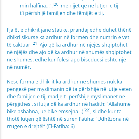
[20]
min halfina…”,
me nijet që në lutjen e tij
t’i përfshijë familjen dhe fëmijët e tij.
Fjalët e dhikrit janë statike, prandaj edhe duhet thënë
dhikri sikurse ka ardhur në formën dhe numrin e vet
[21]
të caktuar.
Ajo që ka ardhur në njëjës shqiptohet
në njëjës dhe ajo që ka ardhur në shumës shqiptohet
në shumës, edhe kur folësi apo biseduesi është një
në numër.
Nëse forma e dhikrit ka ardhur në shumës nuk ka
pengesë për myslimanin që ta përfshijë në lutje veten
dhe familjen e tij, madje t’i përfshijë myslimanët në
përgjithësi, si lutja që ka ardhur në hadith: “Allahume
[22]
bike asbahna, ue bike emsejna…)
, si dhe kur ta
thotë lutjen që është në suren Fatiha: “Udhëzona në
rrugën e drejtë!” (El-Fatiha: 6)