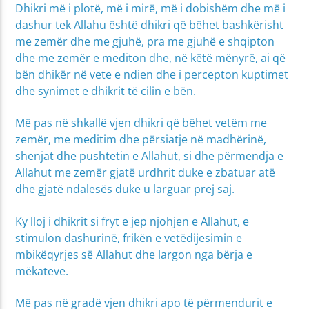
Dhikri më i plotë, më i mirë, më i dobishëm dhe më i
dashur tek Allahu është dhikri që bëhet bashkërisht
me zemër dhe me gjuhë, pra me gjuhë e shqipton
dhe me zemër e mediton dhe, në këtë mënyrë, ai që
bën dhikër në vete e ndien dhe i percepton kuptimet
dhe synimet e dhikrit të cilin e bën.
Më pas në shkallë vjen dhikri që bëhet vetëm me
zemër, me meditim dhe përsiatje në madhërinë,
shenjat dhe pushtetin e Allahut, si dhe përmendja e
Allahut me zemër gjatë urdhrit duke e zbatuar atë
dhe gjatë ndalesës duke u larguar prej saj.
Ky lloj i dhikrit si fryt e jep njohjen e Allahut, e
stimulon dashurinë, frikën e vetëdijesimin e
mbikëqyrjes së Allahut dhe largon nga bërja e
mëkateve.
Më pas në gradë vjen dhikri apo të përmendurit e