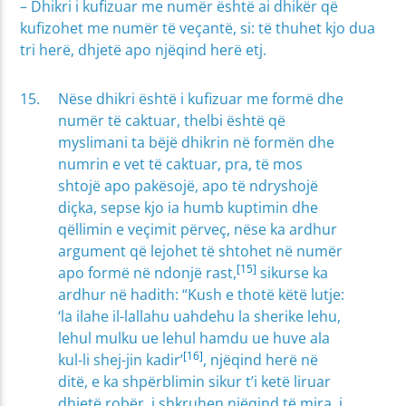
– Dhikri i kufizuar me numër është ai dhikër që
kufizohet me numër të veçantë, si: të thuhet kjo dua
tri herë, dhjetë apo njëqind herë etj.
Nëse dhikri është i kufizuar me formë dhe
numër të caktuar, thelbi është që
myslimani ta bëjë dhikrin në formën dhe
numrin e vet të caktuar, pra, të mos
shtojë apo pakësojë, apo të ndryshojë
diçka, sepse kjo ia humb kuptimin dhe
qëllimin e veçimit përveç, nëse ka ardhur
argument që lejohet të shtohet në numër
[15]
apo formë në ndonjë rast,
sikurse ka
ardhur në hadith: “Kush e thotë këtë lutje:
‘la ilahe il-lallahu uahdehu la sherike lehu,
lehul mulku ue lehul hamdu ue huve ala
[16]
kul-li shej-jin kadir’
, njëqind herë në
ditë, e ka shpërblimin sikur t’i ketë liruar
dhjetë robër, i shkruhen njëqind të mira, i