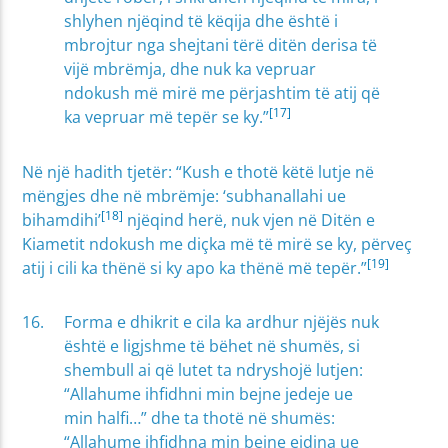
shlyhen njëqind të këqija dhe është i
mbrojtur nga shejtani tërë ditën derisa të
vijë mbrëmja, dhe nuk ka vepruar
ndokush më mirë me përjashtim të atij që
[17]
ka vepruar më tepër se ky.”
Në një hadith tjetër: “Kush e thotë këtë lutje në
mëngjes dhe në mbrëmje: ‘subhanallahi ue
[18]
bihamdihi’
njëqind herë, nuk vjen në Ditën e
Kiametit ndokush me diçka më të mirë se ky, përveç
[19]
atij i cili ka thënë si ky apo ka thënë më tepër.”
Forma e dhikrit e cila ka ardhur njëjës nuk
është e ligjshme të bëhet në shumës, si
shembull ai që lutet ta ndryshojë lutjen:
“Allahume ihfidhni min bejne jedeje ue
min halfi…” dhe ta thotë në shumës:
“Allahume ihfidhna min bejne ejdina ue