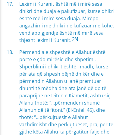
Leximi i Kuranit është më i mirë sesa
dhikri dhe duaja e pakufizuar, kurse dhikri
është më i mirë sesa duaja. Mirëpo
angazhimi me dhikrin e kufizuar me kohë,
vend apo gjendje është më mirë sesa
[23]
thjesht leximi i Kuranit.
Përmendja e shpeshtë e Allahut është
portë e çdo mirësie dhe shpëtimi.
Shpërblimi i dhikrit është i madh, kurse
për ata që shpesh bëjnë dhikër dhe e
përmendin Allahun u janë premtuar
dhunti të mëdha dhe ata janë që do të
paraprijnë në Ditën e Kiametit, ashtu siç
Allahu thotë: “…përmendeni shumë
Allahun që të fitoni.” (El-Enfal: 45), dhe
thotë: “…përkujtuesit e Allahut
vazhdimisht dhe përkujtueset, pra, për të
gjithë këta Allahu ka përgatitur falje dhe