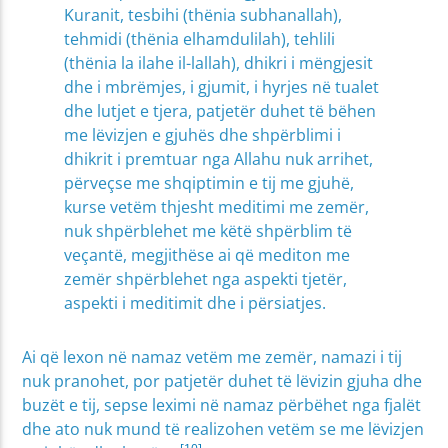
Kuranit, tesbihi (thënia subhanallah),
tehmidi (thënia elhamdulilah), tehlili
(thënia la ilahe il-lallah), dhikri i mëngjesit
dhe i mbrëmjes, i gjumit, i hyrjes në tualet
dhe lutjet e tjera, patjetër duhet të bëhen
me lëvizjen e gjuhës dhe shpërblimi i
dhikrit i premtuar nga Allahu nuk arrihet,
përveçse me shqiptimin e tij me gjuhë,
kurse vetëm thjesht meditimi me zemër,
nuk shpërblehet me këtë shpërblim të
veçantë, megjithëse ai që mediton me
zemër shpërblehet nga aspekti tjetër,
aspekti i meditimit dhe i përsiatjes.
Ai që lexon në namaz vetëm me zemër, namazi i tij
nuk pranohet, por patjetër duhet të lëvizin gjuha dhe
buzët e tij, sepse leximi në namaz përbëhet nga fjalët
dhe ato nuk mund të realizohen vetëm se me lëvizjen