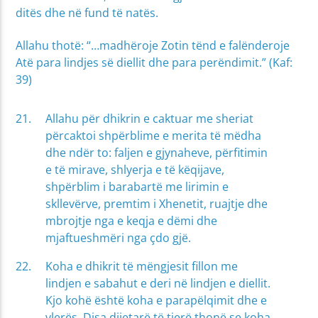
ditës dhe në fund të natës.
Allahu thotë: “…madhëroje Zotin tënd e falënderoje
Atë para lindjes së diellit dhe para perëndimit.” (Kaf:
39)
Allahu për dhikrin e caktuar me sheriat
përcaktoi shpërblime e merita të mëdha
dhe ndër to: faljen e gjynaheve, përfitimin
e të mirave, shlyerja e të këqijave,
shpërblim i barabartë me lirimin e
skllevërve, premtim i Xhenetit, ruajtje dhe
mbrojtje nga e keqja e dëmi dhe
mjaftueshmëri nga çdo gjë.
Koha e dhikrit të mëngjesit fillon me
lindjen e sabahut e deri në lindjen e diellit.
Kjo kohë është koha e parapëlqimit dhe e
vlerës. Disa dijetarë të tjerë thonë se koha