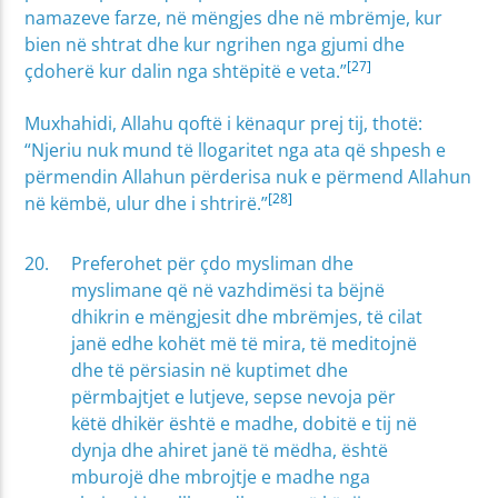
namazeve farze, në mëngjes dhe në mbrëmje, kur
bien në shtrat dhe kur ngrihen nga gjumi dhe
[27]
çdoherë kur dalin nga shtëpitë e veta.”
Muxhahidi, Allahu qoftë i kënaqur prej tij, thotë:
“Njeriu nuk mund të llogaritet nga ata që shpesh e
përmendin Allahun përderisa nuk e përmend Allahun
[28]
në këmbë, ulur dhe i shtrirë.”
Preferohet për çdo mysliman dhe
myslimane që në vazhdimësi ta bëjnë
dhikrin e mëngjesit dhe mbrëmjes, të cilat
janë edhe kohët më të mira, të meditojnë
dhe të përsiasin në kuptimet dhe
përmbajtjet e lutjeve, sepse nevoja për
këtë dhikër është e madhe, dobitë e tij në
dynja dhe ahiret janë të mëdha, është
mburojë dhe mbrojtje e madhe nga