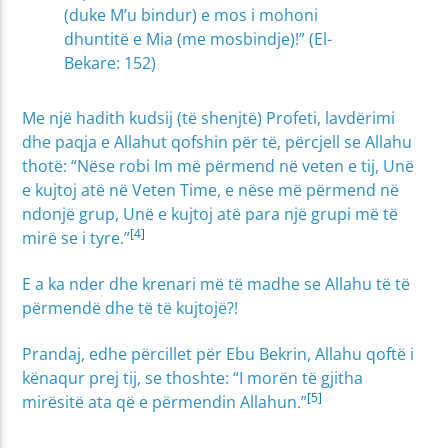
(duke M’u bindur) e mos i mohoni
dhuntitë e Mia (me mosbindje)!” (El-
Bekare: 152)
Me një hadith kudsij (të shenjtë) Profeti, lavdërimi
dhe paqja e Allahut qofshin për të, përcjell se Allahu
thotë: “Nëse robi Im më përmend në veten e tij, Unë
e kujtoj atë në Veten Time, e nëse më përmend në
ndonjë grup, Unë e kujtoj atë para një grupi më të
[4]
mirë se i tyre.”
E a ka nder dhe krenari më të madhe se Allahu të të
përmendë dhe të të kujtojë?!
Prandaj, edhe përcillet për Ebu Bekrin, Allahu qoftë i
kënaqur prej tij, se thoshte: “I morën të gjitha
[5]
mirësitë ata që e përmendin Allahun.”