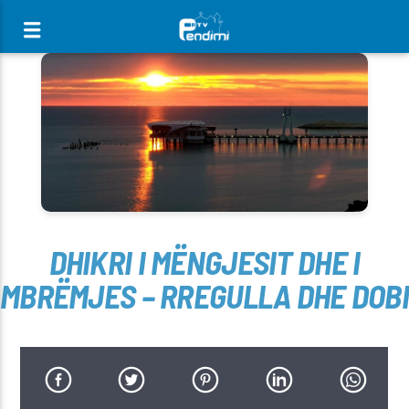
[There are no radio stations in the database]
DHIKRI I MËNGJESIT DHE I
MBRËMJES – RREGULLA DHE DOBI