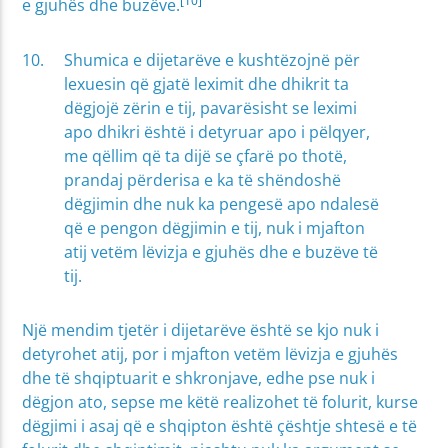
[10]
e gjuhës dhe buzëve.
Shumica e dijetarëve e kushtëzojnë për
lexuesin që gjatë leximit dhe dhikrit ta
dëgjojë zërin e tij, pavarësisht se leximi
apo dhikri është i detyruar apo i pëlqyer,
me qëllim që ta dijë se çfarë po thotë,
prandaj përderisa e ka të shëndoshë
dëgjimin dhe nuk ka pengesë apo ndalesë
që e pengon dëgjimin e tij, nuk i mjafton
atij vetëm lëvizja e gjuhës dhe e buzëve të
tij.
Një mendim tjetër i dijetarëve është se kjo nuk i
detyrohet atij, por i mjafton vetëm lëvizja e gjuhës
dhe të shqiptuarit e shkronjave, edhe pse nuk i
dëgjon ato, sepse me këtë realizohet të folurit, kurse
dëgjimi i asaj që e shqipton është çështje shtesë e të