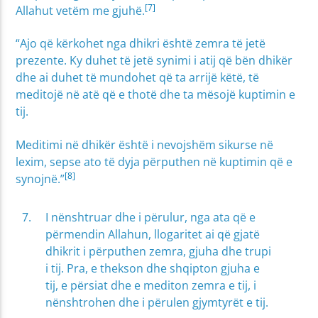
[7]
Allahut vetëm me gjuhë.
“Ajo që kërkohet nga dhikri është zemra të jetë
prezente. Ky duhet të jetë synimi i atij që bën dhikër
dhe ai duhet të mundohet që ta arrijë këtë, të
meditojë në atë që e thotë dhe ta mësojë kuptimin e
tij.
Meditimi në dhikër është i nevojshëm sikurse në
lexim, sepse ato të dyja përputhen në kuptimin që e
[8]
synojnë.”
I nënshtruar dhe i përulur, nga ata që e
përmendin Allahun, llogaritet ai që gjatë
dhikrit i përputhen zemra, gjuha dhe trupi
i tij. Pra, e thekson dhe shqipton gjuha e
tij, e përsiat dhe e mediton zemra e tij, i
nënshtrohen dhe i përulen gjymtyrët e tij.