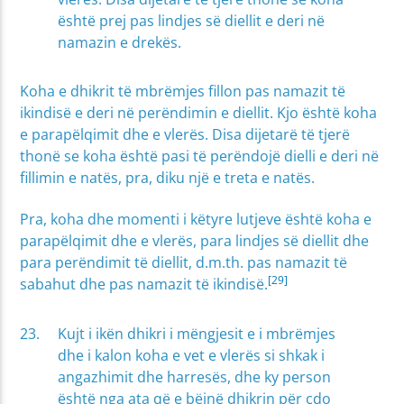
është prej pas lindjes së diellit e deri në
namazin e drekës.
Koha e dhikrit të mbrëmjes fillon pas namazit të
ikindisë e deri në perëndimin e diellit. Kjo është koha
e parapëlqimit dhe e vlerës. Disa dijetarë të tjerë
thonë se koha është pasi të perëndojë dielli e deri në
fillimin e natës, pra, diku një e treta e natës.
Pra, koha dhe momenti i këtyre lutjeve është koha e
parapëlqimit dhe e vlerës, para lindjes së diellit dhe
para perëndimit të diellit, d.m.th. pas namazit të
[29]
sabahut dhe pas namazit të ikindisë.
Kujt i ikën dhikri i mëngjesit e i mbrëmjes
dhe i kalon koha e vet e vlerës si shkak i
angazhimit dhe harresës, dhe ky person
është nga ata që e bëjnë dhikrin për çdo