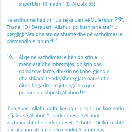
shpërblim të madh.” (El-Ahzab: 35)
[24]
Ka ardhur në hadith: “Ua tejkaluan ‘el-Muferidun’
”.
Thanë: “O i Dërguari i Allahut, po kush janë ata?” U
përgjigj: “Ata dhe ato që shumë dhe në vazhdimësi e
[25]
përmendin Allahun.”
Ai që në vazhdimësi e bën dhikrin e
mëngjesit dhe mbrëmjes, dhikrin pas
namazeve farze, dhikrin në kohë, gjendje
dhe shkaqe të ndryshme gjatë natës dhe
ditës, llogaritet të jetë nga ata që e
[26]
përmendin shpesh Allahun.
Ibën Abasi, Allahu qoftë kënaqur prej tij, në komentin
e fjalës së Allahut: “…përkujtuesit e Allahut
vazhdimisht dhe përkujtueset…” thotë: “Qëllimi është
për ata apo ato që e përmendin Allahun pas