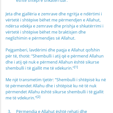
është shtëpi e shkatërruar.
Jeta dhe gjallëria e zemrave dhe ngritja e ndërtimi i
vërtetë i shtëpive bëhet me përmendjen e Allahut,
ndërsa vdekja e zemrave dhe prishja e shkatërrimi i
vërtetë i shtëpive bëhet me braktisjen dhe
neglizhimin e përmendjes së Allahut.
Pejgamberi, lavdërimi dhe paqja e Allahut qofshin
për të, thotë: “Shembulli i atij që e përmend Allahun
dhe i atij që nuk e përmend Allahun është sikurse
[1]
shembulli i të gjallit me të vdekurin.”
Me një transmetim tjetër: “Shembulli i shtëpisë ku në
të përmendet Allahu dhe i shtëpisë ku në të nuk
përmendet Allahu është sikurse shembulli i të gjallit
[2]
me të vdekurin.”
Përmendja e Allahut është rehati dhe