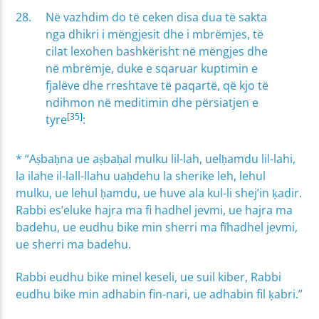
Në vazhdim do të ceken disa dua të sakta
nga dhikri i mëngjesit dhe i mbrëmjes, të
cilat lexohen bashkërisht në mëngjes dhe
në mbrëmje, duke e sqaruar kuptimin e
fjalëve dhe rreshtave të paqartë, që kjo të
ndihmon në meditimin dhe përsiatjen e
[35]
tyre
:
* “Aṣbaḥna ue aṣbaḥal mulku lil-lah, uelḥamdu lil-lahi,
la ilahe il-lall-llahu uaḥdehu la sherike leh, lehul
mulku, ue lehul ḥamdu, ue huve ala kul-li shej’in ḳadir.
Rabbi es’eluke hajra ma fi hadhel jevmi, ue hajra ma
badehu, ue eudhu bike min sherri ma fĩhadhel jevmi,
ue sherri ma badehu.
Rabbi eudhu bike minel keseli, ue suil kiber, Rabbi
eudhu bike min adhabin fin-nari, ue adhabin fil ḳabri.”