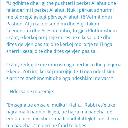
“U gdhimë dhe i gjithë pushteti i përket Allahut dhe
falënderimi i përket Allahut. Nuk i përket adhurimi
me të drejtë askujt përveç Allahut, të Vetmit dhe i
Pashoq. Atij i takon sundimi dhe Atij i takon
falënderimi dhe Ai është mbi çdo gjë i Plotfuqishëm.
O Zot, e kërkoj prej Teje mirësinë e kësaj dite dhe
ditës që vjen pas saj dhe kërkoj mbrojtje te Ti nga
sherri i kësaj dite dhe ditës që vjen pas saj.
O Zot, kërkoj të më mbrosh nga përtacia dhe pleqëria
e keqe. Zoti im, kërkoj mbrojtje te Ti nga ndëshkimi
zjarrit të Xhehenemit dhe nga ndëshkimi në varr.”
– Ndërsa në mbrëmje:
“Emsejna ue emsa el mulku lil-lahi…. Rabbi es’eluke
hajra ma fi hadhihi leljeti, ue hajra ma badeha, ue
eudhu bike min sherri ma fĩ hadhihil lejleti, ue sherri
ma badeha…”; e deri në fund të lutjes.