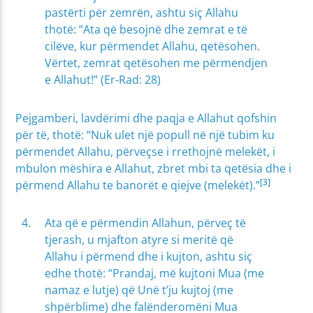
pastërti për zemrën, ashtu siç Allahu
thotë: “Ata që besojnë dhe zemrat e të
cilëve, kur përmendet Allahu, qetësohen.
Vërtet, zemrat qetësohen me përmendjen
e Allahut!” (Er-Rad: 28)
Pejgamberi, lavdërimi dhe paqja e Allahut qofshin
për të, thotë: “Nuk ulet një popull në një tubim ku
përmendet Allahu, përveçse i rrethojnë melekët, i
mbulon mëshira e Allahut, zbret mbi ta qetësia dhe i
[3]
përmend Allahu te banorët e qiejve (melekët).”
Ata që e përmendin Allahun, përveç të
tjerash, u mjafton atyre si meritë që
Allahu i përmend dhe i kujton, ashtu siç
edhe thotë: “Prandaj, më kujtoni Mua (me
namaz e lutje) që Unë t’ju kujtoj (me
shpërblime) dhe falënderomëni Mua