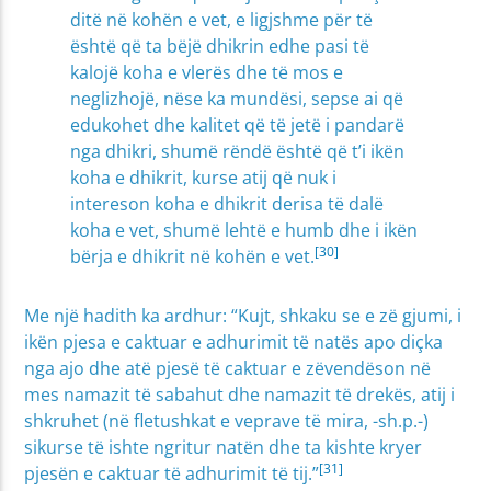
ditë në kohën e vet, e ligjshme për të
është që ta bëjë dhikrin edhe pasi të
kalojë koha e vlerës dhe të mos e
neglizhojë, nëse ka mundësi, sepse ai që
edukohet dhe kalitet që të jetë i pandarë
nga dhikri, shumë rëndë është që t’i ikën
koha e dhikrit, kurse atij që nuk i
intereson koha e dhikrit derisa të dalë
koha e vet, shumë lehtë e humb dhe i ikën
[30]
bërja e dhikrit në kohën e vet.
Me një hadith ka ardhur: “Kujt, shkaku se e zë gjumi, i
ikën pjesa e caktuar e adhurimit të natës apo diçka
nga ajo dhe atë pjesë të caktuar e zëvendëson në
mes namazit të sabahut dhe namazit të drekës, atij i
shkruhet (në fletushkat e veprave të mira, -sh.p.-)
sikurse të ishte ngritur natën dhe ta kishte kryer
[31]
pjesën e caktuar të adhurimit të tij.”