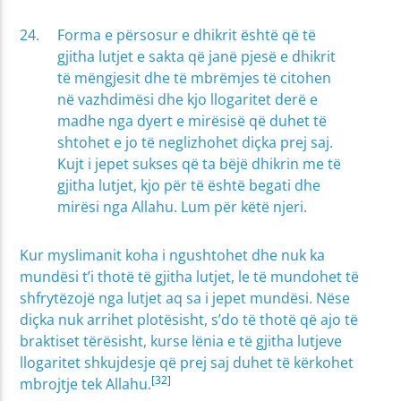
Forma e përsosur e dhikrit është që të
gjitha lutjet e sakta që janë pjesë e dhikrit
të mëngjesit dhe të mbrëmjes të citohen
në vazhdimësi dhe kjo llogaritet derë e
madhe nga dyert e mirësisë që duhet të
shtohet e jo të neglizhohet diçka prej saj.
Kujt i jepet sukses që ta bëjë dhikrin me të
gjitha lutjet, kjo për të është begati dhe
mirësi nga Allahu. Lum për këtë njeri.
Kur myslimanit koha i ngushtohet dhe nuk ka
mundësi t’i thotë të gjitha lutjet, le të mundohet të
shfrytëzojë nga lutjet aq sa i jepet mundësi. Nëse
diçka nuk arrihet plotësisht, s’do të thotë që ajo të
braktiset tërësisht, kurse lënia e të gjitha lutjeve
llogaritet shkujdesje që prej saj duhet të kërkohet
[32]
mbrojtje tek Allahu.