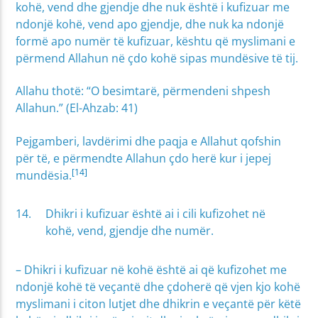
kohë, vend dhe gjendje dhe nuk është i kufizuar me
ndonjë kohë, vend apo gjendje, dhe nuk ka ndonjë
formë apo numër të kufizuar, kështu që myslimani e
përmend Allahun në çdo kohë sipas mundësive të tij.
Allahu thotë: “O besimtarë, përmendeni shpesh
Allahun.” (El-Ahzab: 41)
Pejgamberi, lavdërimi dhe paqja e Allahut qofshin
për të, e përmendte Allahun çdo herë kur i jepej
[14]
mundësia.
Dhikri i kufizuar është ai i cili kufizohet në
kohë, vend, gjendje dhe numër.
– Dhikri i kufizuar në kohë është ai që kufizohet me
ndonjë kohë të veçantë dhe çdoherë që vjen kjo kohë
myslimani i citon lutjet dhe dhikrin e veçantë për këtë