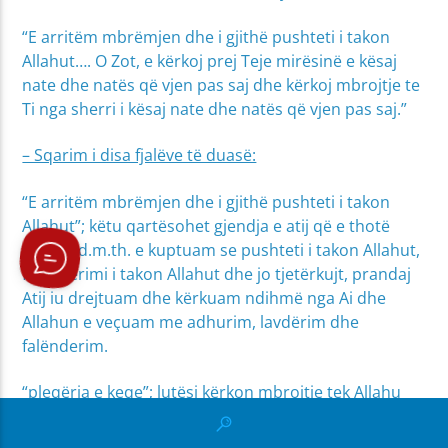
“E arritëm mbrëmjen dhe i gjithë pushteti i takon
Allahut…. O Zot, e kërkoj prej Teje mirësinë e kësaj
nate dhe natës që vjen pas saj dhe kërkoj mbrojtje te
Ti nga sherri i kësaj nate dhe natës që vjen pas saj.”
– Sqarim i disa fjalëve të duasë:
“E arritëm mbrëmjen dhe i gjithë pushteti i takon
Allahut”; këtu qartësohet gjendja e atij që e thotë
duanë, d.m.th. e kuptuam se pushteti i takon Allahut,
falënderimi i takon Allahut dhe jo tjetërkujt, prandaj
Atij iu drejtuam dhe kërkuam ndihmë nga Ai dhe
Allahun e veçuam me adhurim, lavdërim dhe
falënderim.
“pleqëria e keqe”; lutësi kërkon mbrojtje tek Allahu
nga ajo që vjen si pasojë e pleqërisë, si: matufosja
derisa njeriu fillon të flasë budallallëqe e ta humbë