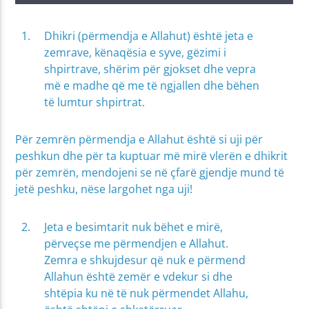
Dhikri (përmendja e Allahut) është jeta e
zemrave, kënaqësia e syve, gëzimi i
shpirtrave, shërim për gjokset dhe vepra
më e madhe që me të ngjallen dhe bëhen
të lumtur shpirtrat.
Për zemrën përmendja e Allahut është si uji për
peshkun dhe për ta kuptuar më mirë vlerën e dhikrit
për zemrën, mendojeni se në çfarë gjendje mund të
jetë peshku, nëse largohet nga uji!
Jeta e besimtarit nuk bëhet e mirë,
përveçse me përmendjen e Allahut.
Zemra e shkujdesur që nuk e përmend
Allahun është zemër e vdekur si dhe
shtëpia ku në të nuk përmendet Allahu,