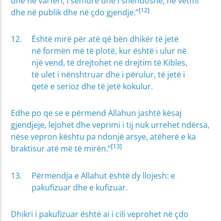
dhe në varfëri, i sëmurë dhe i shëndoshë, në vetmi
[12]
dhe në publik dhe në çdo gjendje.”
Është mirë për atë që bën dhikër të jetë
në formën më të plotë, kur është i ulur në
një vend, të drejtohet në drejtim të Kibles,
të ulet i nënshtruar dhe i përulur, të jetë i
qetë e serioz dhe të jetë kokulur.
Edhe po qe se e përmend Allahun jashtë kësaj
gjendjeje, lejohet dhe veprimi i tij nuk urrehet ndërsa,
nëse vepron kështu pa ndonjë arsye, atëherë e ka
[13]
braktisur atë më të mirën.”
Përmendja e Allahut është dy llojesh: e
pakufizuar dhe e kufizuar.
Dhikri i pakufizuar është ai i cili veprohet në çdo