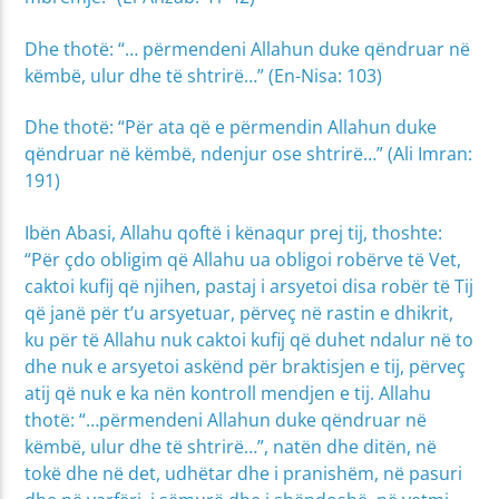
Dhe thotë: “… përmendeni Allahun duke qëndruar në
këmbë, ulur dhe të shtrirë…” (En-Nisa: 103)
Dhe thotë: “Për ata që e përmendin Allahun duke
qëndruar në këmbë, ndenjur ose shtrirë…” (Ali Imran:
191)
Ibën Abasi, Allahu qoftë i kënaqur prej tij, thoshte:
“Për çdo obligim që Allahu ua obligoi robërve të Vet,
caktoi kufij që njihen, pastaj i arsyetoi disa robër të Tij
që janë për t’u arsyetuar, përveç në rastin e dhikrit,
ku për të Allahu nuk caktoi kufij që duhet ndalur në to
dhe nuk e arsyetoi askënd për braktisjen e tij, përveç
atij që nuk e ka nën kontroll mendjen e tij. Allahu
thotë: “…përmendeni Allahun duke qëndruar në
këmbë, ulur dhe të shtrirë…”, natën dhe ditën, në
tokë dhe në det, udhëtar dhe i pranishëm, në pasuri