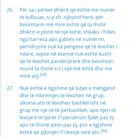
Për sa i përket dhikrit që është me numër
të kufizuar, si p.sh. njëqind herë, për
besimtarin më mirë është që ta thotë
dhikrin e plotë në një kohë, shkaku i frikës
nga harresa apo gabimi në numërim,
përndryshe nuk ka pengesë që të lexohet i
ndarë, sepse në esencë nuk është kusht
që të lexohet pandërprerë dhe besimtari
mund ta thotë si t’i vijë më lehtë dhe më
[33]
mirë atij.
Nuk është e ligjshme që lutjet e mëngjesit
dhe të mbrëmjes të lexohen në grup,
sikurse ato të lexohen bashkërisht në
grup me një zë të përbashkët, apo njëri të
lexojë e të tjerët t’i përsërisin fjalët pas tij
apo të thonë amin pas tij, por e ligjshme
[34]
është që çdonjëri t’i lexojë vetë ato.