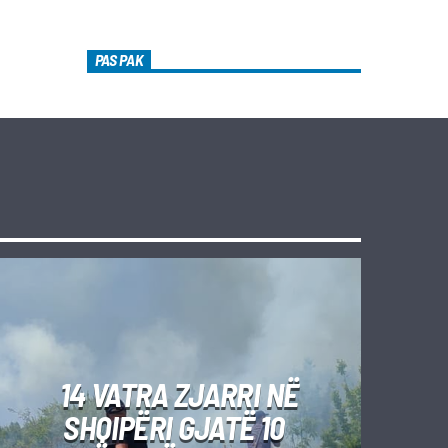
PAS PAK
14 VATRA ZJARRI NË
SHQIPËRI GJATË 10