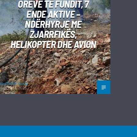
ORËVE TË FUNDIT, 7
ENDE AKTIVE –
NDËRHYRJE ME
ZJARRFIKËS,
HELIKOPTER DHE AVION
Kushtrim Guraj
6 GUSHT, 2026