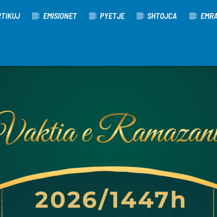
TIKUJ
EMISIONET
PYETJE
SHTOJCA
EMR