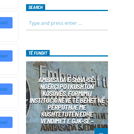
SEARCH
oad
TË FUNDIT
oad
AMBASADA E SHBA-SË:
NGËRÇI PO I KUSHTON
oad
KOSOVËS, FORMIMI I
INSTITUCIONEVE TË BËHET NË
PËRPUTHJE ME
KUSHTETUTËN EDHE
VENDIMET E GJK-SË –
oad