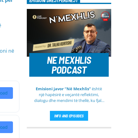
it për
EMISIONI DREJTPËRDREJT
ë
goni në
NE MEXHLIS
PODCAST
Emisioni javor “Në Mexhlis”
është
oad
një hapësirë e veçantë reflektimi,
dialogu dhe mendimi të thellë, ku fjala
e urtë dhe diskutimi i sinqertë marrin
kuptim të veçantë. Ky emision
INFO AND EPISODES
transmetohet
drejtpërdrejt çdo të
martë
, duke sjellë tek publiku një
oad
formë komunikimi të hapur, të qetë
dhe shumë përmbajtësore