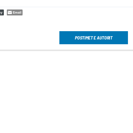
Email
py
POSTIMET E AUTORIT