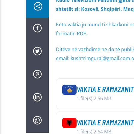
Radio Televizioni Pendimi gjatë 
shtetët si: Kosovë, Shqipëri, Ma
Këto vaktia ju mund ti shkarkoni n
formatin PDF.
Ditëve në vazhdimë ne do të publik
email: kushtrimguraj@gmail.com o
VAKTIA E RAMAZANIT
1 file(s)
2.56 MB
VAKTIA E RAMAZANIT
1 file(s)
2.64 MB