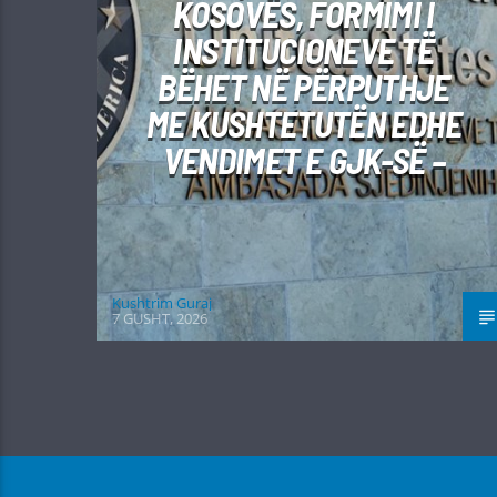
KOSOVËS, FORMIMI I
INSTITUCIONEVE TË
BËHET NË PËRPUTHJE
ME KUSHTETUTËN EDHE
VENDIMET E GJK-SË –
Kushtrim Guraj
7 GUSHT, 2026