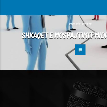
PARA KËTI POSTIMI
SHKAQET E MOSPAJTIMIT MID