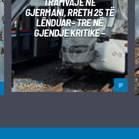
TRAMVAJE NË
GJERMANI, RRETH 25 TË
LËNDUAR– TRE NË
GJENDJE KRITIKE –
Kushtrim Guraj
7 GUSHT, 2026