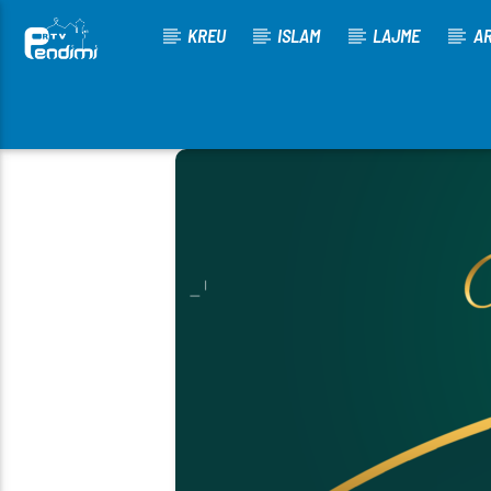
KREU
ISLAM
LAJME
AR
[There are no radio stations in the database]