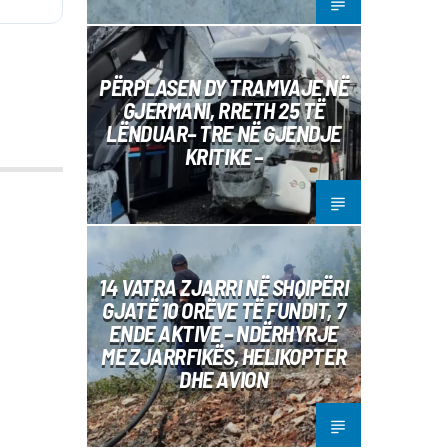
PËRPLASEN DY TRAMVAJE NË
GJERMANI, RRETH 25 TË
LËNDUAR– TRE NË GJENDJE
KRITIKE –
14 VATRA ZJARRI NË SHQIPËRI
GJATË 10 ORËVE TË FUNDIT, 7
ENDE AKTIVE – NDËRHYRJE
ME ZJARRFIKËS, HELIKOPTER
DHE AVION