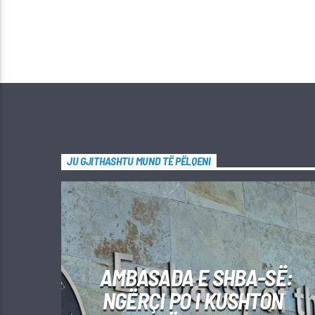
JU GJITHASHTU MUND TË PËLQENI
AMBASADA E SHBA-SË:
NGËRÇI PO I KUSHTON