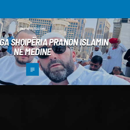
PAS KËTI POSTIMI
GA SHQIPËRIA PRANON ISLAMIN
NË MEDINE