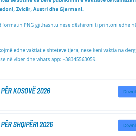
ditës së sotme ka bërë publikimin e Vaktiave të Ramazan
qedoni, Zvicër, Austri dhe Gjermani.
ë formatin PNG gjithashtu nese dëshironi ti printoni edhe n
ojmë edhe vaktiat e shteteve tjera, nese keni vaktia na dër
se në viber dhe whats app: +38345563059.
 PËR KOSOVË 2026
Downl
 PËR SHQIPËRI 2026
Downl