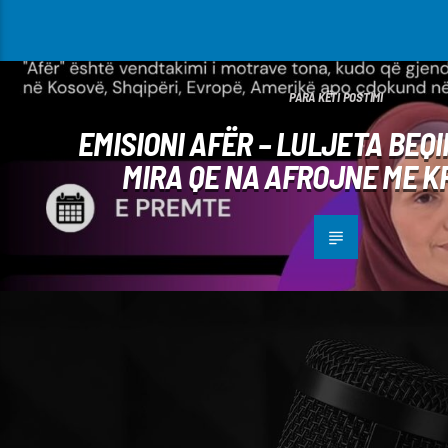
PARA KËTI POSTIMI
EMISIONI AFËR – LULJETA BEQI
MIRA QE NA AFROJNE ME K