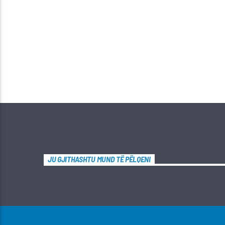
JU GJITHASHTU MUND TË PËLQENI