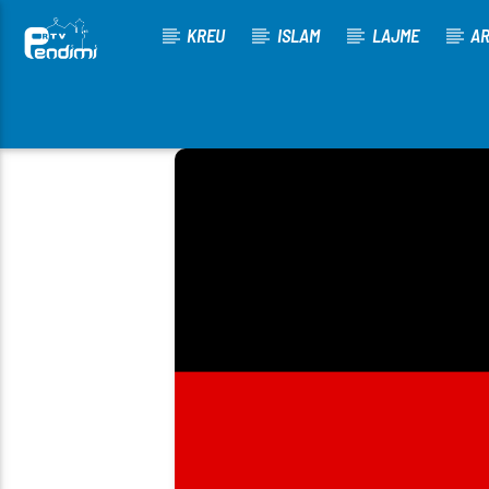
KREU
ISLAM
LAJME
AR
[There are no radio stations in the database]