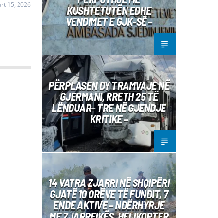
rt 15, 2026
KUSHTETUTËN EDHE
VENDIMET E GJK-SË –
PËRPLASEN DY TRAMVAJE NË
GJERMANI, RRETH 25 TË
LËNDUAR– TRE NË GJENDJE
KRITIKE –
14 VATRA ZJARRI NË SHQIPËRI
GJATË 10 ORËVE TË FUNDIT, 7
ENDE AKTIVE – NDËRHYRJE
ME ZJARRFIKËS, HELIKOPTER