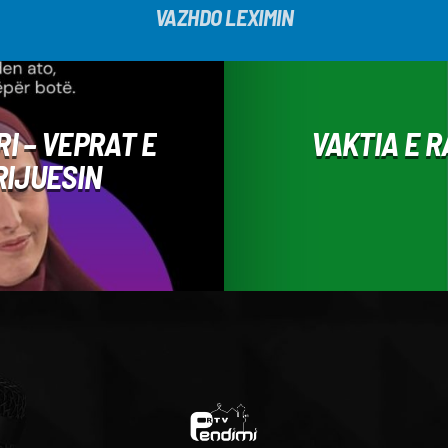
VAZHDO LEXIMIN
RI – VEPRAT E
VAKTIA E 
RIJUESIN