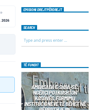
EMISIONI DREJTPËRDREJT
ED
, 2026
SEARCH
TË FUNDIT
AMBASADA E SHBA-SË:
NGËRÇI PO I KUSHTON
KOSOVËS, FORMIMI I
INSTITUCIONEVE TË BËHET NË
PËRPUTHJE ME