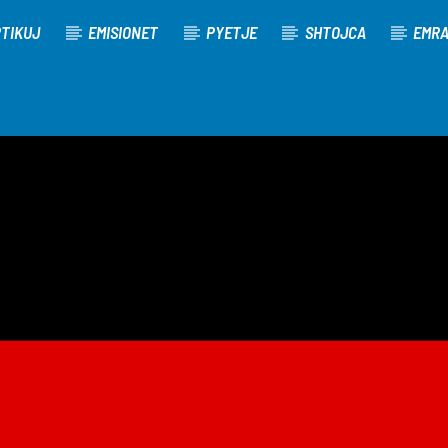
TIKUJ
EMISIONET
PYETJE
SHTOJCA
EMR