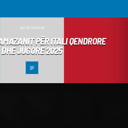
PAS KËTI POSTIMI
RAMAZANIT PËR ITALI QENDRORE
DHE JUGORE 2025