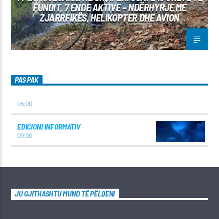
FUNDIT, 7 ENDE AKTIVE – NDËRHYRJE ME
ZJARRFIKËS, HELIKOPTER DHE AVION
PAS PAK
06:00
EDICIONI INFORMATIV
09:00
JU GJITHASHTU MUND TË PËLQENI