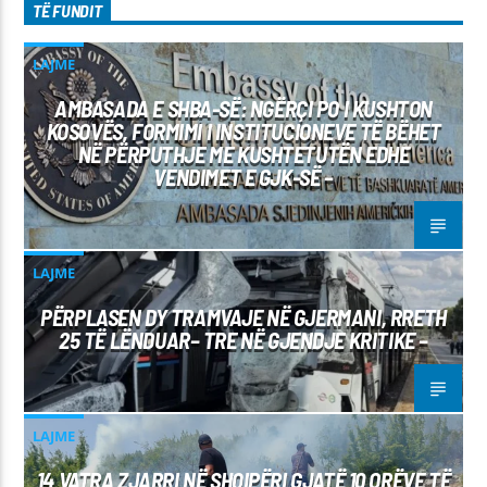
TË FUNDIT
LAJME
AMBASADA E SHBA-SË: NGËRÇI PO I KUSHTON
KOSOVËS, FORMIMI I INSTITUCIONEVE TË BËHET
NË PËRPUTHJE ME KUSHTETUTËN EDHE
VENDIMET E GJK-SË –
LAJME
PËRPLASEN DY TRAMVAJE NË GJERMANI, RRETH
25 TË LËNDUAR– TRE NË GJENDJE KRITIKE –
LAJME
14 VATRA ZJARRI NË SHQIPËRI GJATË 10 ORËVE TË