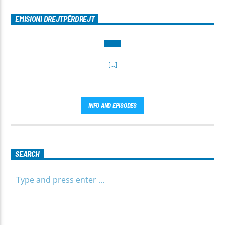
EMISIONI DREJTPËRDREJT
[...]
INFO AND EPISODES
SEARCH