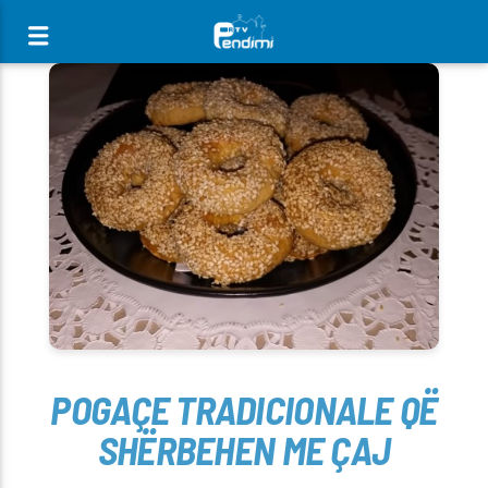
[There are no radio stations in the database]
POGAÇE TRADICIONALE QË
SHËRBEHEN ME ÇAJ