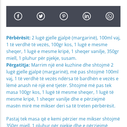
Përbërësit:
2 lugë gjelle gjalpë (margarinë), 100ml vaj,
1 të verdhë të vezës, 100gr kos, 1 lugë e mesme
sheqer, 1 lugë e mesme kripë, 1 sheqer vanilje, 350gr
miell, 1 pluhur për pjekje, susam.
Përgatitja:
Marrim një enë kuzhine dhe shtojmë 2
lugë gjelle gjalpë (margarinë), më pas shtojmë 100ml
vaj, 1 të verdhë të vezës ndërsa të bardhën e vezës e
lëmë anash në një enë tjetër. Shtojmë më pas tek
masa 100gr kos, 1 lugë të mesme sheqer, 1 lugë të
mesme kripë, 1 sheqer vanilje dhe e përziejmë
masën mirë me mikser deri sa të treten përbërësit.
Pastaj tek masa që e kemi përzier me mikser shtojmë
350gr miell, 1 pluhur për pjekje dhe e përziejmë