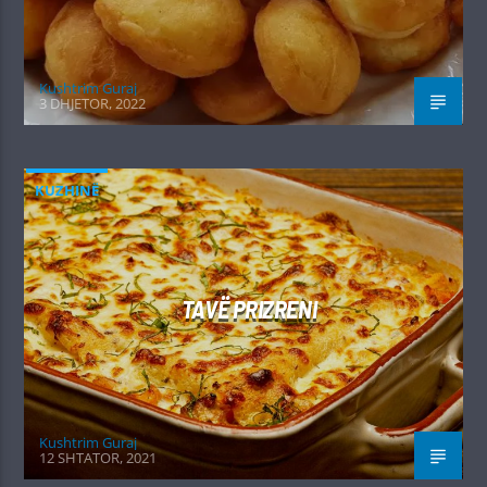
Kushtrim Guraj
3 DHJETOR, 2022
KUZHINË
TAVË PRIZRENI
Kushtrim Guraj
12 SHTATOR, 2021