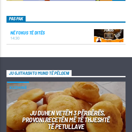
PAS PAK
NË FOKUS TË DITËS
14:30
JU GJITHASHTU MUND TË PËLQENI
KUZHINË
JU DUHEN VETËM 3 PËRBËRËS,
PROVONI RECETËN MË TË THJESHTË
TË PETULLAVE