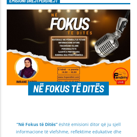
EMISIONI DREJTPËRDREJT
NË FOKUS TË DITËS
“Në Fokus të Ditës”
është emisioni ditor që ju sjell
informacione të vlefshme, reflektime edukative dhe