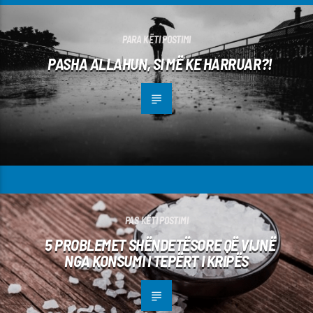
PARA KËTI POSTIMI
PASHA ALLAHUN, SI MË KE HARRUAR?!
PAS KËTI POSTIMI
5 PROBLEMET SHËNDETËSORE QË VIJNË
NGA KONSUMI I TEPËRT I KRIPËS