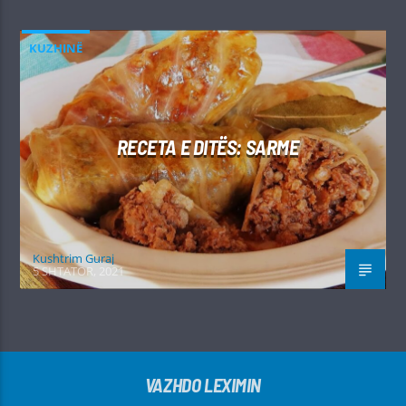
KUZHINË
RECETA E DITËS: SARME
Kushtrim Guraj
5 SHTATOR, 2021
VAZHDO LEXIMIN