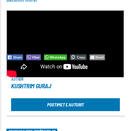
bëfshin mirë!
Viber
WhatsApp
Email
Share
Copy
AUTHOR
KUSHTRIM GURAJ
POSTIMET E AUTORIT