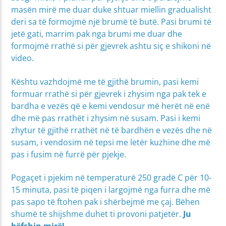
masën mirë me duar duke shtuar miellin gradualisht
deri sa të formojmë një brumë të butë. Pasi brumi të
jetë gati, marrim pak nga brumi me duar dhe
formojmë rrathë si për gjevrek ashtu siç e shikoni në
video.
Kështu vazhdojmë me të gjithë brumin, pasi kemi
formuar rrathë si për gjevrek i zhysim nga pak tek e
bardha e vezës që e kemi vendosur më herët në enë
dhe më pas rrathët i zhysim në susam. Pasi i kemi
zhytur të gjithë rrathët në të bardhën e vezës dhe në
susam, i vendosim në tepsi me letër kuzhine dhe më
pas i fusim në furrë për pjekje.
Pogaçet i pjekim në temperaturë 250 gradë C për 10-
15 minuta, pasi të piqen i largojmë nga furra dhe më
pas sapo të ftohen pak i shërbejmë me çaj. Bëhen
shumë të shijshme duhet ti provoni patjetër.
Ju