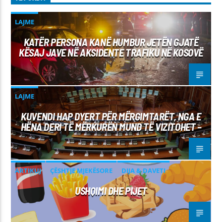
LAJME
KATËR PERSONA KANË HUMBUR JETËN GJATË
KËSAJ JAVE NË AKSIDENTE TRAFIKU NË KOSOVË
LAJME
KUVENDI HAP DYERT PËR MËRGIMTARËT, NGA E
HËNA DERI TË MËRKURËN MUND TË VIZITOHET –
ARTIKUJ
ÇËSHTJE MJEKËSORE
DIJA & DAVETI
USHQIMI DHE PIJET