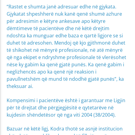
“Rastet e shumta janë adresuar edhe në gjykata.
Gjykatat shpeshherë nuk kanë qenë shumë azhure
për adresimin e këtyre ankesave apo këtyre
dëmtimeve të pacientëve dhe në këtë drejtim
ndoshta ka munguar edhe baza e qartë ligjore se si
duhet të adresohen. Mendoj që kjo gjithmonë duhet
të shikohet në mënyrë profesionale, në atë mënyrë
që nga ekipet e ndryshme profesionale të vlerësohet
nëse ky gabim ka qenë gjatë punës. Ka qenë gabim i
neglizhencës apo ka qenë një reaksion i
pavullnetshëm që mund të ndodhë gjatë punës”, ka
theksuar ai.
Kompensimi i pacientëve është i garantuar me Ligjin
për të drejtat dhe përgjegjësitë e qytetarëve në
kujdesin shëndetësor që nga viti 2004 (38/2004).
Bazuar në këtë ligj, Kodra thotë se asnjë institucion