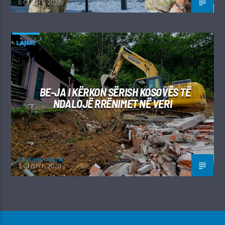
6 GUSHT, 2026
LAJME
BE-JA I KËRKON SËRISH KOSOVËS TË
NDALOJË RRËNIMET NË VERI
Kushtrim Guraj
5 GUSHT, 2026