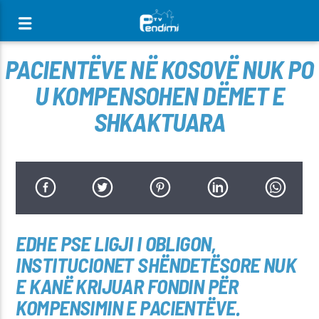
[There are no radio stations in the database]
PACIENTËVE NË KOSOVË NUK PO
U KOMPENSOHEN DËMET E
SHKAKTUARA
EDHE PSE LIGJI I OBLIGON,
INSTITUCIONET SHËNDETËSORE NUK
E KANË KRIJUAR FONDIN PËR
KOMPENSIMIN E PACIENTËVE.