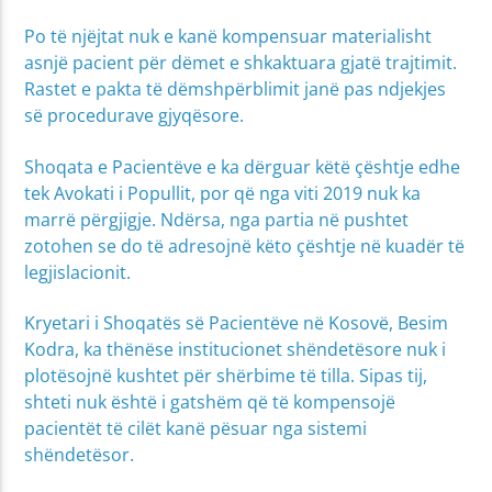
Po të njëjtat nuk e kanë kompensuar materialisht
asnjë pacient për dëmet e shkaktuara gjatë trajtimit.
Rastet e pakta të dëmshpërblimit janë pas ndjekjes
së procedurave gjyqësore.
Shoqata e Pacientëve e ka dërguar këtë çështje edhe
tek Avokati i Popullit, por që nga viti 2019 nuk ka
marrë përgjigje. Ndërsa, nga partia në pushtet
zotohen se do të adresojnë këto çështje në kuadër të
legjislacionit.
Kryetari i Shoqatës së Pacientëve në Kosovë, Besim
Kodra, ka thënëse institucionet shëndetësore nuk i
plotësojnë kushtet për shërbime të tilla. Sipas tij,
shteti nuk është i gatshëm që të kompensojë
pacientët të cilët kanë pësuar nga sistemi
shëndetësor.