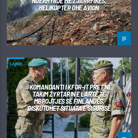
NDËRHYRJE ME ZJARRFIKËS,
HELIKOPTER DHE AVION
Kushtrim Guraj
6 GUSHT, 2026
LAJME
KOMANDANTI I KFOR-IT PRET NË
TAKIM ZYRTARIN E LARTË TË
MBROJTJES SË FINLANDËS,
DISKUTOHET SITUATA E SIGURISË
Kushtrim Guraj