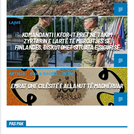
LAJME
KOMANDANTI I KFOR-IT PRET NË TAKIM
ZYRTARIN E LARTË TË MBROJTJES SË
FINLANDËS, DISKUTOHET SITUATA E SIGURISË
ARTIKUJ
DIJA & DAVETI
IMANI
EMRAT DHE CILËSITË E ALLAHUT TË MADHËRUAR
PAS PAK