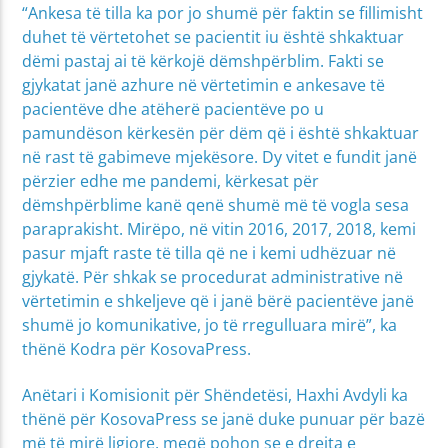
“Ankesa të tilla ka por jo shumë për faktin se fillimisht
duhet të vërtetohet se pacientit iu është shkaktuar
dëmi pastaj ai të kërkojë dëmshpërblim. Fakti se
gjykatat janë azhure në vërtetimin e ankesave të
pacientëve dhe atëherë pacientëve po u
pamundëson kërkesën për dëm që i është shkaktuar
në rast të gabimeve mjekësore. Dy vitet e fundit janë
përzier edhe me pandemi, kërkesat për
dëmshpërblime kanë qenë shumë më të vogla sesa
paraprakisht. Mirëpo, në vitin 2016, 2017, 2018, kemi
pasur mjaft raste të tilla që ne i kemi udhëzuar në
gjykatë. Për shkak se procedurat administrative në
vërtetimin e shkeljeve që i janë bërë pacientëve janë
shumë jo komunikative, jo të rregulluara mirë”, ka
thënë Kodra për KosovaPress.
Anëtari i Komisionit për Shëndetësi, Haxhi Avdyli ka
thënë për KosovaPress se janë duke punuar për bazë
më të mirë ligjore, meqë pohon se e drejta e