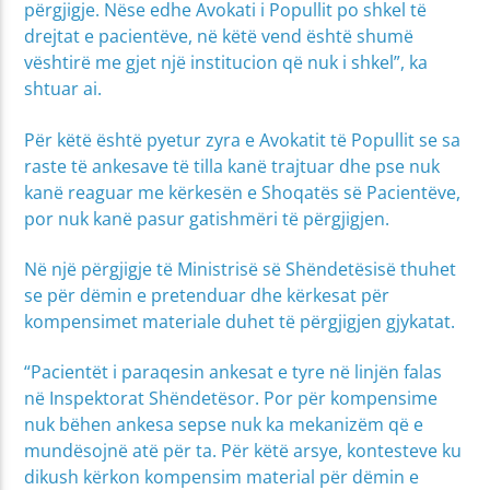
përgjigje. Nëse edhe Avokati i Popullit po shkel të
drejtat e pacientëve, në këtë vend është shumë
vështirë me gjet një institucion që nuk i shkel”, ka
shtuar ai.
Për këtë është pyetur zyra e Avokatit të Popullit se sa
raste të ankesave të tilla kanë trajtuar dhe pse nuk
kanë reaguar me kërkesën e Shoqatës së Pacientëve,
por nuk kanë pasur gatishmëri të përgjigjen.
Në një përgjigje të Ministrisë së Shëndetësisë thuhet
se për dëmin e pretenduar dhe kërkesat për
kompensimet materiale duhet të përgjigjen gjykatat.
“Pacientët i paraqesin ankesat e tyre në linjën falas
në Inspektorat Shëndetësor. Por për kompensime
nuk bëhen ankesa sepse nuk ka mekanizëm që e
mundësojnë atë për ta. Për këtë arsye, kontesteve ku
dikush kërkon kompensim material për dëmin e