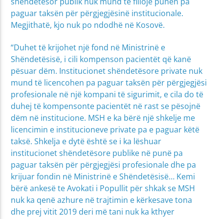
shëndetësor publik nuk mund të fillojë punën pa
paguar taksën për përgjegjësinë institucionale.
Megjithatë, kjo nuk po ndodhë në Kosovë.
“Duhet të krijohet një fond në Ministrinë e
Shëndetësisë, i cili kompenson pacientët që kanë
pësuar dëm. Institucionet shëndetësore private nuk
mund të licencohen pa paguar taksën për përgjegjësi
profesionale në një kompani të sigurimit, e cila do të
duhej të kompensonte pacientët në rast se pësojnë
dëm në institucione. MSH e ka bërë një shkelje me
licencimin e institucioneve private pa e paguar këtë
taksë. Shkelja e dytë është se i ka lëshuar
institucionet shëndetësore publike në punë pa
paguar taksën për përgjegjësi profesionale dhe pa
krijuar fondin në Ministrinë e Shëndetësisë… Kemi
bërë ankesë te Avokati i Popullit për shkak se MSH
nuk ka qenë azhure në trajtimin e kërkesave tona
dhe prej vitit 2019 deri më tani nuk ka kthyer