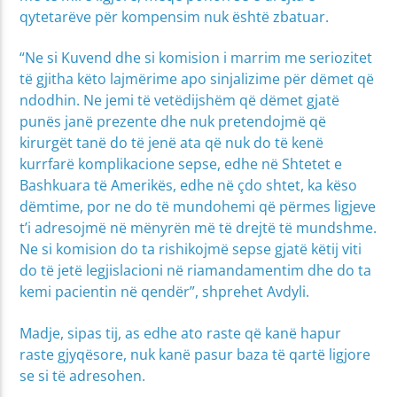
qytetarëve për kompensim nuk është zbatuar.
“Ne si Kuvend dhe si komision i marrim me seriozitet
të gjitha këto lajmërime apo sinjalizime për dëmet që
ndodhin. Ne jemi të vetëdijshëm që dëmet gjatë
punës janë prezente dhe nuk pretendojmë që
kirurgët tanë do të jenë ata që nuk do të kenë
kurrfarë komplikacione sepse, edhe në Shtetet e
Bashkuara të Amerikës, edhe në çdo shtet, ka këso
dëmtime, por ne do të mundohemi që përmes ligjeve
t’i adresojmë në mënyrën më të drejtë të mundshme.
Ne si komision do ta rishikojmë sepse gjatë këtij viti
do të jetë legjislacioni në riamandamentim dhe do ta
kemi pacientin në qendër”, shprehet Avdyli.
Madje, sipas tij, as edhe ato raste që kanë hapur
raste gjyqësore, nuk kanë pasur baza të qartë ligjore
se si të adresohen.