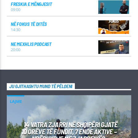
FRESKIA E MËNGJESIT
09:00
NË FOKUS TË DITËS
14:30
NE MEXHLIS PODCAST
20:00
JU GJITHASHTU MUND TË PËLQENI
LAJME
14 VATRA ZJARRI NË SHQIPËRI GJATË
10 ORËVE TË FUNDIT, 7 ENDE AKTIVE –