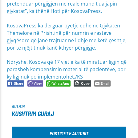
pretenduar përgjigjen me reale mund t’ua japin
gjykatat”, ka thënë Hoti për KosovaPress.
KosovaPress ka dërguar pyetje edhe në Gjykatën
Themelore në Prishtinë për numrin e rasteve
gjyqësore që janë trajtuar në lidhje me këtë çështje,
por të njëjtit nuk kanë kthyer përgjigje.
Ndryshe, Kosova që 17 vjet e ka të miratuar ligjin që
parasheh kompensimin material të pacientëve, por
ky ligj nuk po implementohet./KS
Viber
WhatsApp
Email
Share
Copy
AUTHOR
KUSHTRIM GURAJ
POSTIMET E AUTORIT