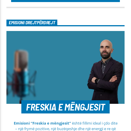
EMISIONI DREJTPËRDREJT
FRESKIA E MËNGJESIT
Emisioni “Freskia e mëngjesit”
është fillimi ideal i çdo dite
– një frymë pozitive, një buzëqeshje dhe një energji e re që