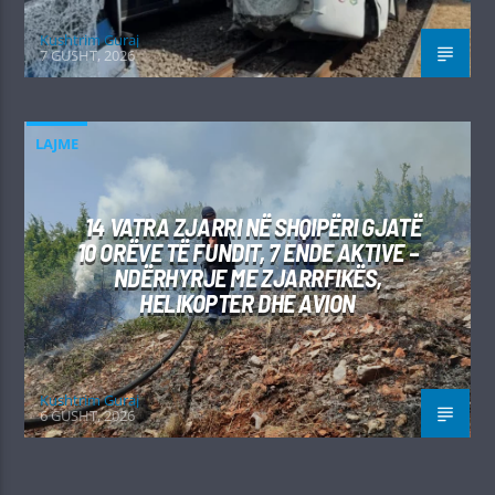
Kushtrim Guraj
7 GUSHT, 2026
LAJME
14 VATRA ZJARRI NË SHQIPËRI GJATË
10 ORËVE TË FUNDIT, 7 ENDE AKTIVE –
NDËRHYRJE ME ZJARRFIKËS,
HELIKOPTER DHE AVION
Kushtrim Guraj
6 GUSHT, 2026