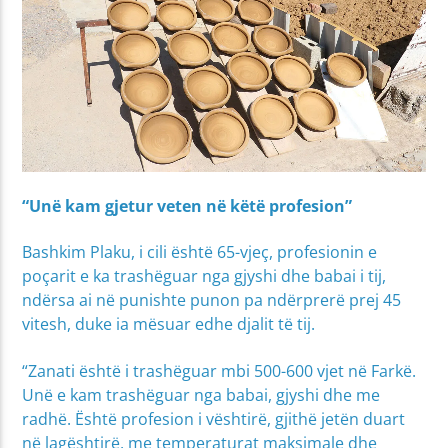
“Unë kam gjetur veten në këtë profesion”
Bashkim Plaku, i cili është 65-vjeç, profesionin e
poçarit e ka trashëguar nga gjyshi dhe babai i tij,
ndërsa ai në punishte punon pa ndërprerë prej 45
vitesh, duke ia mësuar edhe djalit të tij.
“Zanati është i trashëguar mbi 500-600 vjet në Farkë.
Unë e kam trashëguar nga babai, gjyshi dhe me
radhë. Është profesion i vështirë, gjithë jetën duart
në lagështirë, me temperaturat maksimale dhe