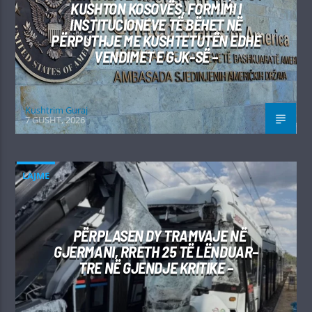
KUSHTON KOSOVËS, FORMIMI I
INSTITUCIONEVE TË BËHET NË
PËRPUTHJE ME KUSHTETUTËN EDHE
VENDIMET E GJK-SË –
Kushtrim Guraj
7 GUSHT, 2026
LAJME
PËRPLASEN DY TRAMVAJE NË
GJERMANI, RRETH 25 TË LËNDUAR–
TRE NË GJENDJE KRITIKE –