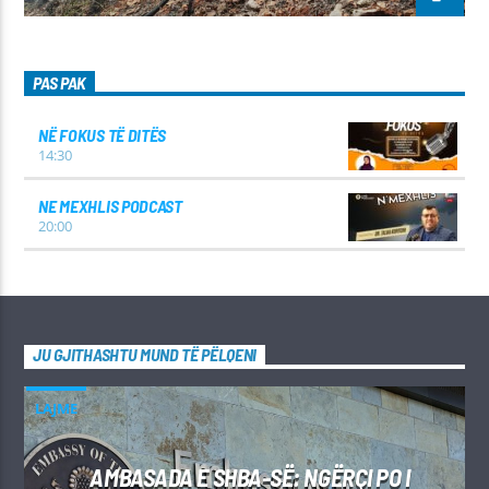
PAS PAK
NË FOKUS TË DITËS
14:30
NE MEXHLIS PODCAST
20:00
JU GJITHASHTU MUND TË PËLQENI
LAJME
AMBASADA E SHBA-SË: NGËRÇI PO I