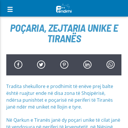
[There are no radio stations in the database]
POÇARIA, ZEJTARIA UNIKE E
TIRANËS
Tradita shekullore e prodhimit të enëve prej balte
është ruajtur ende në disa zona të Shqipërisë,
ndërsa punishtet e poçarisë në periferi të Tiranës
janë ndër më uniket në llojin e tyre.
Në Qarkun e Tiranës janë dy poçari unike të cilat janë
të vendosura në periferi të kryeqytetit, në Njësinë