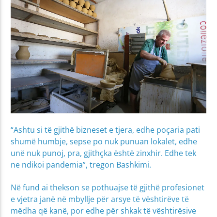
“Ashtu si të gjithë bizneset e tjera, edhe poçaria pati
shumë humbje, sepse po nuk punuan lokalet, edhe
unë nuk punoj, pra, gjithçka është zinxhir. Edhe tek
ne ndikoi pandemia”, tregon Bashkimi.
Në fund ai thekson se pothuajse të gjithë profesionet
e vjetra janë në mbyllje për arsye të vështirëve të
mëdha që kanë, por edhe për shkak të vështirësive