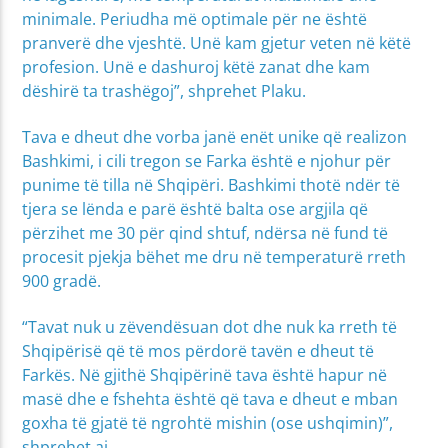
minimale. Periudha më optimale për ne është
pranverë dhe vjeshtë. Unë kam gjetur veten në këtë
profesion. Unë e dashuroj këtë zanat dhe kam
dëshirë ta trashëgoj”, shprehet Plaku.
Tava e dheut dhe vorba janë enët unike që realizon
Bashkimi, i cili tregon se Farka është e njohur për
punime të tilla në Shqipëri. Bashkimi thotë ndër të
tjera se lënda e parë është balta ose argjila që
përzihet me 30 për qind shtuf, ndërsa në fund të
procesit pjekja bëhet me dru në temperaturë rreth
900 gradë.
“Tavat nuk u zëvendësuan dot dhe nuk ka rreth të
Shqipërisë që të mos përdorë tavën e dheut të
Farkës. Në gjithë Shqipërinë tava është hapur në
masë dhe e fshehta është që tava e dheut e mban
goxha të gjatë të ngrohtë mishin (ose ushqimin)”,
shprehet ai.