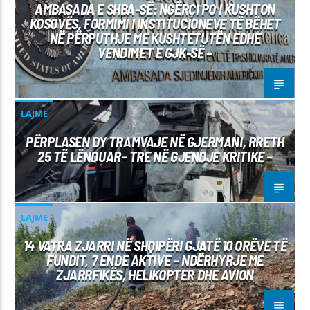
AMBASADA E SHBA-SË: NGËRÇI PO I KUSHTON
KOSOVËS, FORMIMI I INSTITUCIONEVE TË BËHET
NË PËRPUTHJE ME KUSHTETUTËN EDHE
VENDIMET E GJK-SË –
LAJME
PËRPLASEN DY TRAMVAJE NË GJERMANI, RRETH
25 TË LËNDUAR– TRE NË GJENDJE KRITIKE –
LAJME
14 VATRA ZJARRI NË SHQIPËRI GJATË 10 ORËVE TË
FUNDIT, 7 ENDE AKTIVE – NDËRHYRJE ME
ZJARRFIKËS, HELIKOPTER DHE AVION