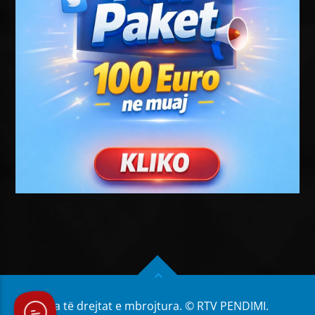
Të gjitha të drejtat e mbrojtura. © RTV PENDIMI.