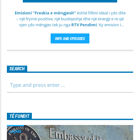
Emisioni “Freskia e mëngjesit”
është fillimi ideal i çdo dite
– një frymë pozitive, një buzëqeshje dhe një energji e re që
vjen çdo mëngjes tek ju nga
RTV Pendimi
. Ky emision i
përditshëm synon ta bëjë mëngjesin tuaj më të lehtë, më
informues dhe më të ngrohtë, duke ju shoqëruar në orët e
INFO AND EPISODES
para të ditës me përmbajtje të larmishme dhe të dobishme
për të gjithë familjen.
SEARCH
TË FUNDIT
LAJME