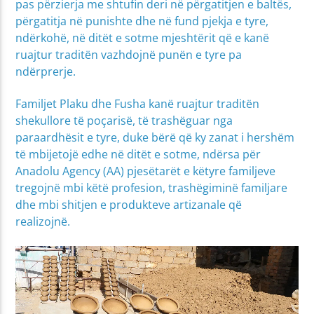
pas përzierja me shtufin deri në përgatitjen e baltës,
përgatitja në punishte dhe në fund pjekja e tyre,
ndërkohë, në ditët e sotme mjeshtërit që e kanë
ruajtur traditën vazhdojnë punën e tyre pa
ndërprerje.
Familjet Plaku dhe Fusha kanë ruajtur traditën
shekullore të poçarisë, të trashëguar nga
paraardhësit e tyre, duke bërë që ky zanat i hershëm
të mbijetojë edhe në ditët e sotme, ndërsa për
Anadolu Agency (AA) pjesëtarët e këtyre familjeve
tregojnë mbi këtë profesion, trashëgiminë familjare
dhe mbi shitjen e produkteve artizanale që
realizojnë.