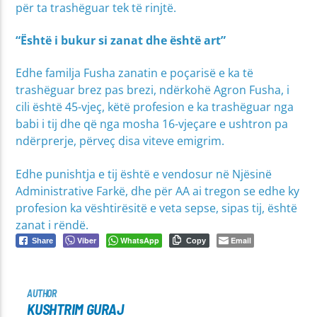
për ta trashëguar tek të rinjtë.
“Është i bukur si zanat dhe është art”
Edhe familja Fusha zanatin e poçarisë e ka të
trashëguar brez pas brezi, ndërkohë Agron Fusha, i
cili është 45-vjeç, këtë profesion e ka trashëguar nga
babi i tij dhe që nga mosha 16-vjeçare e ushtron pa
ndërprerje, përveç disa viteve emigrim.
Edhe punishtja e tij është e vendosur në Njësinë
Administrative Farkë, dhe për AA ai tregon se edhe ky
profesion ka vështirësitë e veta sepse, sipas tij, është
zanat i rëndë.
Viber
WhatsApp
Email
Share
Copy
AUTHOR
KUSHTRIM GURAJ