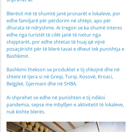
Blerësit më të shumtë janë pronarët e lokaleve, por
edhe familjarë për përdorim në shtëpi, apo për
dhurata të ndryshme. Ai tregon se ka shumë interes
edhe nga turistët të cilët janë të nxitur nga
shqiptarët, por edhe shtetas të huaj që vijnë
posaçërisht për të blerë tavat e dheut tek punishtja e
Bashkimit.
Bashkimi thekson se produktet e tij shkojnë dhe në
shtete të tjera si në Greqi, Turqi, Kosovë, Kroaci,
Belgjikë, Gjermani dhe në SHBA.
Ai shprehet se edhe në punishten e tij ndikoi
pandemia, sepse me mbylljen e aktivitetit të lokaleve,
nuk kishte blerës.