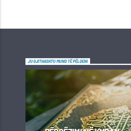
JU GJITHASHTU MUND TË PËLQENI