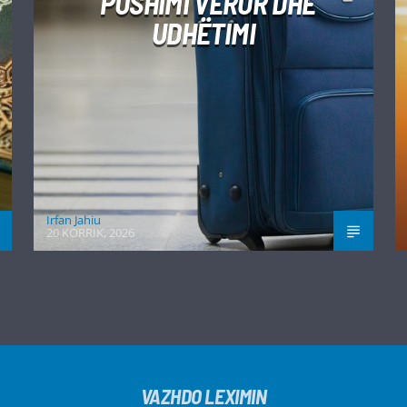
PUSHIMI VEROR DHE
UDHËTIMI
Irfan Jahiu
20 KORRIK, 2026
VAZHDO LEXIMIN