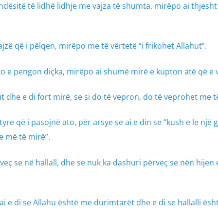
undësitë të lidhë lidhje me vajza të shumta, mirëpo ai thjesh
ë që i pëlqen, mirëpo me të vërtetë “i frikohet Allahut”.
o e pengon diçka, mirëpo ai shumë mirë e kupton atë që e 
ut dhe e di fort mirë, se si do të vepron, do të veprohet me t
re që i pasojnë ato, për arsye se ai e din se “kush e le një g
e më të mirë”.
veç se në hallall, dhe se nuk ka dashuri përveç se nën hijen 
ai e di se Allahu është me durimtarët dhe e di se hallalli ësht