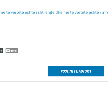
me të vërtetë është i shtrenjtë dhe me të vërtetë është i mr
Email
py
POSTIMET E AUTORIT