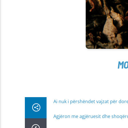
MO
Ai nuk i përshëndet vajzat për dor
Agjëron me agjëruesit dhe shoqëro