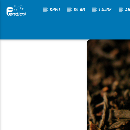
KREU
ISLAM
LAJME
AR
[There are no radio stations in the database]