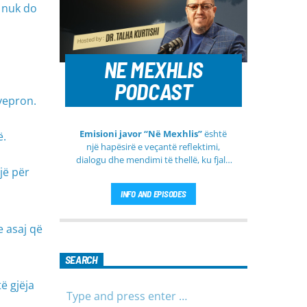
t nuk do
NE MEXHLIS
PODCAST
vepron.
Emisioni javor “Në Mexhlis”
është
ë.
një hapësirë e veçantë reflektimi,
dialogu dhe mendimi të thellë, ku fjala
jë për
e urtë dhe diskutimi i sinqertë marrin
kuptim të veçantë. Ky emision
INFO AND EPISODES
transmetohet
drejtpërdrejt çdo të
martë
, duke sjellë tek publiku një
formë komunikimi të hapur, të qetë
e asaj që
dhe shumë përmbajtësore
SEARCH
ë gjëja