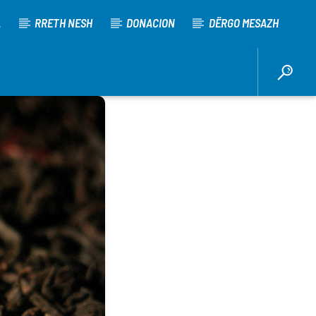
A
RRETH NESH
DONACION
DËRGO MESAZH