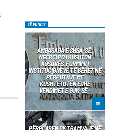
e­
TË FUNDIT
AMBASADA E SHBA-SË:
NGËRÇI PO I KUSHTON
KOSOVËS, FORMIMI I
INSTITUCIONEVE TË BËHET NË
PËRPUTHJE ME
KUSHTETUTËN EDHE
VENDIMET E GJK-SË –
PËRPLASEN DY TRAMVAJE NË