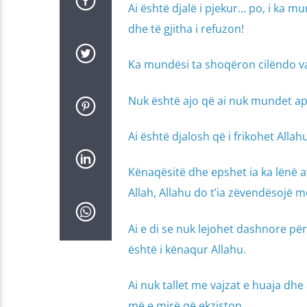
Ai është djalë i pjekur… po, i ka m
dhe të gjitha i refuzon!
Ka mundësi ta shoqëron cilëndo vajz
Nuk është ajo që ai nuk mundet ap
Ai është djalosh që i frikohet Allah
Kënaqësitë dhe epshet ia ka lënë aty
Allah, Allahu do t’ia zëvendësojë m
Ai e di se nuk lejohet dashnore për
është i kënaqur Allahu.
Ai nuk tallet me vajzat e huaja dhe 
më e mirë që ekziston.