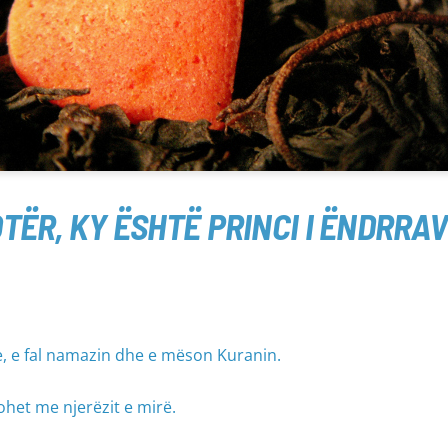
TËR, KY ËSHTË PRINCI I ËNDRRAV
e, e fal namazin dhe e mëson Kuranin.
het me njerëzit e mirë.