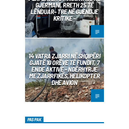
GJERMANI, RRETH 25 TË
LËNDUAR– TRE NË GJENDJE
KRITIKE –
14 VATRA ZJARRI NË SHQIPËRI
GJATË 10 ORËVE TË FUNDIT, 7
ENDE AKTIVE – NDËRHYRJE
ME ZJARRFIKËS, HELIKOPTER
DHE AVION
PAS PAK