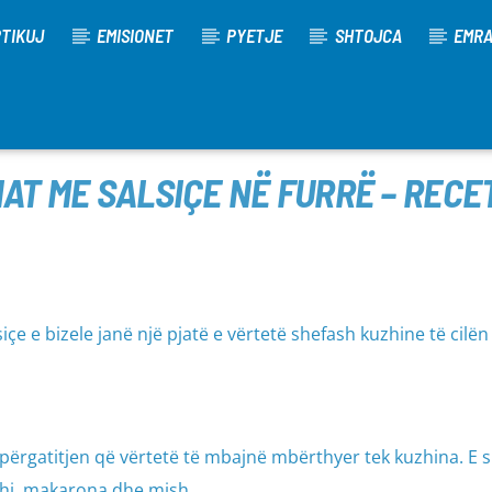
TIKUJ
EMISIONET
PYETJE
SHTOJCA
EMR
T ME SALSIÇE NË FURRË – RECET
çe e bizele janë një pjatë e vërtetë shefash kuzhine të cilën
 përgatitjen që vërtetë të mbajnë mbërthyer tek kuzhina. E
athi, makarona dhe mish.