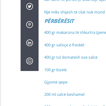
Një miks shijesh të cilat nuk mund
PËRBËRËSIT
400 gr makarona të shkurtra (pene, 
400 gr salsiçe e freskët
400 gr tul domatesh ose salcë
100 gr bizele
Gjysmë qepe
200 ml salcë beshamel