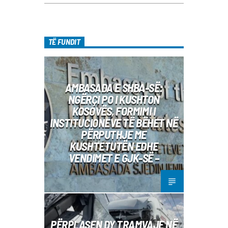
TË FUNDIT
AMBASADA E SHBA-SË:
NGËRÇI PO I KUSHTON
KOSOVËS, FORMIMI I
INSTITUCIONEVE TË BËHET NË
PËRPUTHJE ME
KUSHTETUTËN EDHE
VENDIMET E GJK-SË –
PËRPLASEN DY TRAMVAJE NË