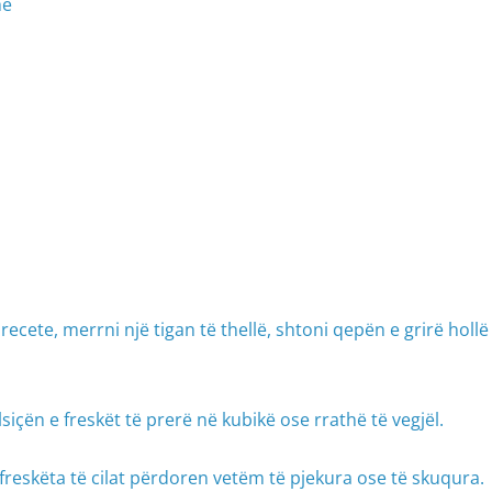
hë
recete, merrni një tigan të thellë, shtoni qepën e grirë holl
siçën e freskët të prerë në kubikë ose rrathë të vegjël.
ë freskëta të cilat përdoren vetëm të pjekura ose të skuqura.