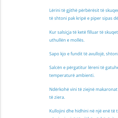
Lërini të gjithë përbërësit të sku
të shtoni pak kripë e piper sipas dë
Kur salsiçja të ketë filluar të skuq
uthullën e mollës.
Sapo kjo e fundit të avullojë, sht
Salcën e përgatitur lëreni të gatuh
temperaturë ambienti.
Ndërkohë vini të ziejnë makaronat 
të ziera.
Kullojini dhe hidhini në një enë të