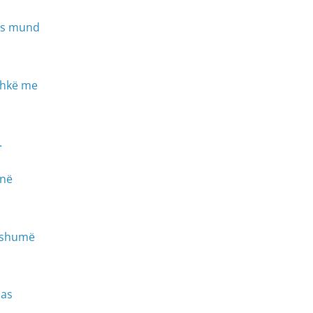
pas mund
ashkë me
.
 në
o shumë
pas