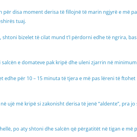
qen për disa moment derisa të fillojnë të marin ngjyrë e më 
shirës tuaj.
et, shtoni bizelet të cilat mund t’I përdorni edhe të ngrira, b
oni salcën e domateve pak kripë dhe uleni zjarrin në minimum
et edhe për 10 – 15 minuta të tjera e më pas lëreni të ftohet
në ujë më kripë si zakonisht derisa të jenë “aldente”, pra j
 thellë, po aty shtoni dhe salcën që përgatitët në tigan e më 