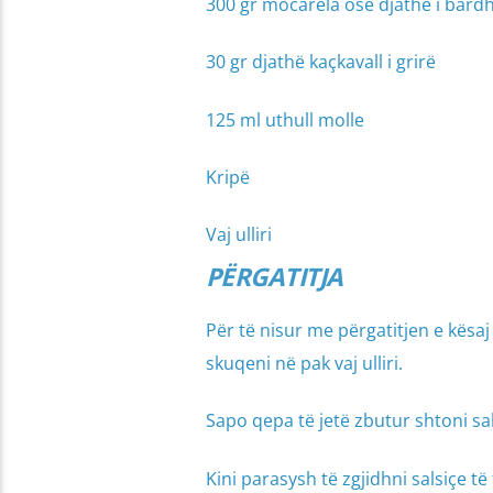
300 gr mocarela ose djathë i bard
30 gr djathë kaçkavall i grirë
125 ml uthull molle
Kripë
Vaj ulliri
PËRGATITJA
Për të nisur me përgatitjen e kësaj 
skuqeni në pak vaj ulliri.
Sapo qepa të jetë zbutur shtoni sal
Kini parasysh të zgjidhni salsiçe t