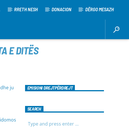
A
RRETH NESH
DONACION
DËRGO MESAZH
A E DITËS
 dhe ju
EMISIONI DREJTPËRDREJT
SEARCH
 sidomos