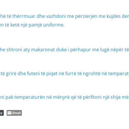
dhë të thërrmuar dhe vazhdoni me përzierjen me kujdes der
n të ketë një pamjë uniforme.
i dhe shtroni aty makaronat duke i përhapur me lugë nëpër të
 të grirë dhe futeni të piqet në furrë të ngrohtë në tempera
ini pak temperaturën në mënyrë që të përfitoni një shije më
Email
py