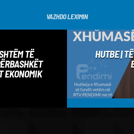
VAZHDO LEXIMIN
ASHTËM TË
HUTBE | T
 PËRBASHKËT
T EKONOMIK