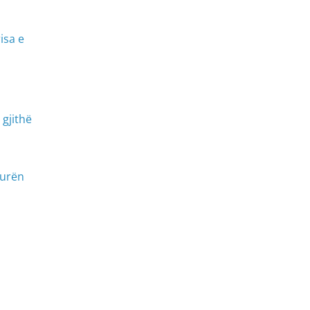
isa e
 gjithë
turën