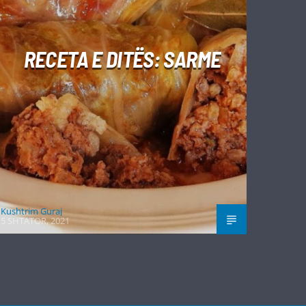
RECETA E DITËS: SARME
Kushtrim Guraj
5 SHTATOR, 2021