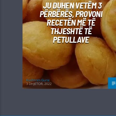
JU DUHEN VETËM 3
PËRBËRËS, PROVONI
RECETËN MË TË
THJESHTË TË
PETULLAVE
Kushtrim Guraj
3 DHJETOR, 2022