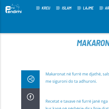
KREU
ISLAM
LAJME
AR
[There are no radio stations in the database]
MAKARONA
Makaronat në furrë me djathë, salsi
me siguroni do ta adhuroni.
Recetat e tavave në furrë janë nga
kur kanë në përbërje disa lloje dj