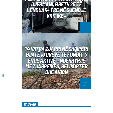
GJERMANI, RRETH 25 TË
LËNDUAR– TRE NË GJENDJE
KRITIKE –
14 VATRA ZJARRI NË SHQIPËRI
GJATË 10 ORËVE TË FUNDIT, 7
ENDE AKTIVE – NDËRHYRJE
ME ZJARRFIKËS, HELIKOPTER
DHE AVION
ë dhe
PAS PAK