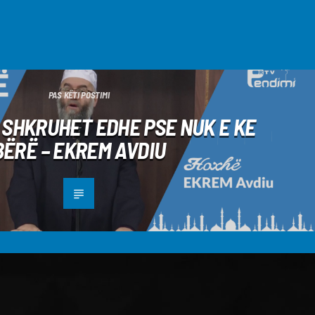
PAS KËTI POSTIMI
Ë SHKRUHET EDHE PSE NUK E KE
BËRË – EKREM AVDIU