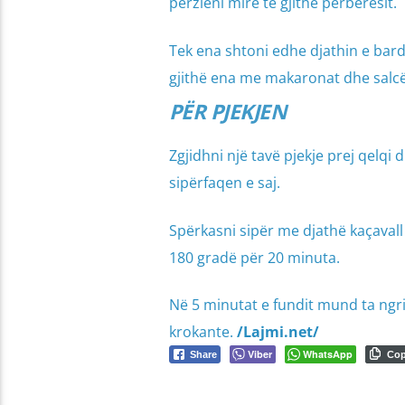
përzieni mirë të gjithë përbërësit.
Tek ena shtoni edhe djathin e bar
gjithë ena me makaronat dhe salcë
PËR PJEKJEN
Zgjidhni një tavë pjekje prej qelq
sipërfaqen e saj.
Spërkasni sipër me djathë kaçavall
180 gradë për 20 minuta.
Në 5 minutat e fundit mund ta ngr
krokante.
/Lajmi.net/
Viber
WhatsApp
Share
Co