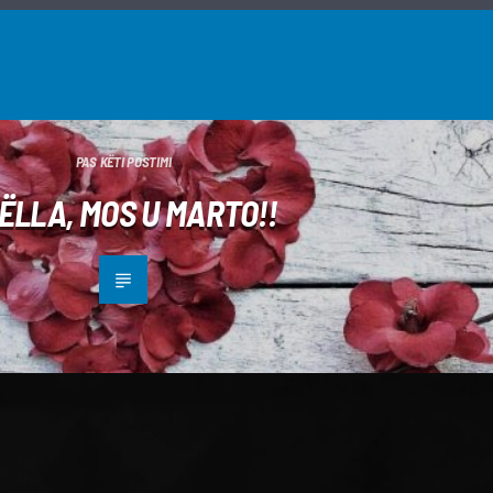
PAS KËTI POSTIMI
ËLLA, MOS U MARTO!!