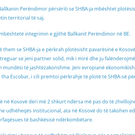
Ballkanin Perëndimor përsëriti se SHBA-ja mbështet plotësi
n territorial të saj.
mbështetë integrimin e gjithë Ballkanit Perëndimor në BE.
ë them se SHBA-ja e përkrah plotësisht pavarësinë e Kosovë
ni treguar se jeni partner solid, mik i mirë dhe ju falënderojm
m mundësi të jashtëzakonshme. Jeni evropianë ekonomikisht
, tha Escobar, i cili premtoi përkrahje të plotë të SHBA-së pë
 në Kosovë deri më 2 shkurt ndërsa më pas do të zhvillojnë
me udhëheqës institucional, ata në Kosovë do të takohen e
 përfaqësues të bashkësisë ndërkombëtare.