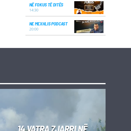
NË FOKUS TË DITËS
14:30
NE MEXHLIS PODCAST
20:00
14 VATRA ZJARRI NË