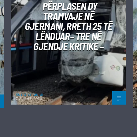
PËRPLASEN DY
TRAMVAJE NË
GJERMANI, RRETH 25 TË
LËNDUAR– TRE NË
GJENDJE KRITIKE –
Kushtrim Guraj
7 GUSHT, 2026