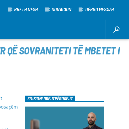
A
RRETH NESH
DONACION
DËRGO MESAZH
R QË SOVRANITETI TË MBETET I
it
EMISIONI DREJTPËRDREJT
 posaçëm