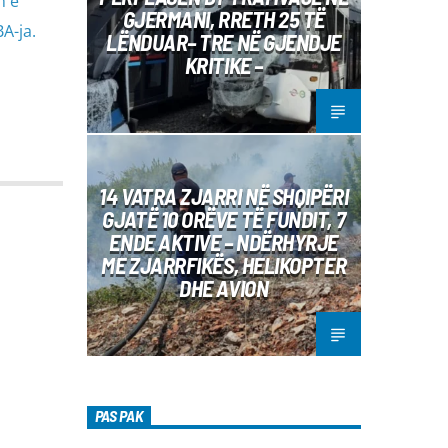
n e
GJERMANI, RRETH 25 TË
A-ja.
LËNDUAR– TRE NË GJENDJE
KRITIKE –
14 VATRA ZJARRI NË SHQIPËRI
GJATË 10 ORËVE TË FUNDIT, 7
ENDE AKTIVE – NDËRHYRJE
ME ZJARRFIKËS, HELIKOPTER
DHE AVION
PAS PAK