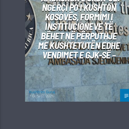
NGËRÇI PO I KUSHTON
KOSOVËS, FORMIMI I
INSTITUCIONEVE TË
BËHET NË PËRPUTHJE
ME KUSHTETUTËN EDHE
VENDIMET E GJK-SË –
Kushtrim Guraj
7 GUSHT, 2026