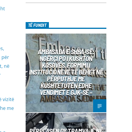
sht
TË FUNDIT
s,
AMBASADA E SHBA-SË:
ë për
NGËRÇI PO I KUSHTON
KOSOVËS, FORMIMI I
, në
INSTITUCIONEVE TË BËHET NË
r
PËRPUTHJE ME
KUSHTETUTËN EDHE
VENDIMET E GJK-SË –
 vizitë
dhe me
PËRPLASEN DY TRAMVAJE NË