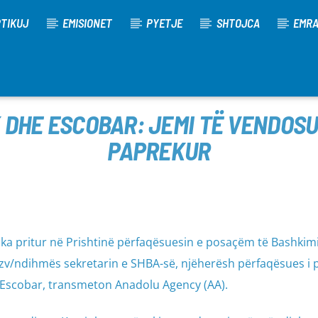
TIKUJ
EMISIONET
PYETJE
SHTOJCA
EMR
 DHE ESCOBAR: JEMI TË VENDOSU
PAPREKUR
, ka pritur në Prishtinë përfaqësuesin e posaçëm të Bashkim
e zv/ndihmës sekretarin e SHBA-së, njëherësh përfaqësues i
 Escobar, transmeton Anadolu Agency (AA).