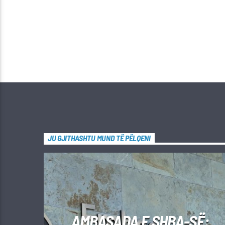
JU GJITHASHTU MUND TË PËLQENI
AMBASADA E SHBA-SË: