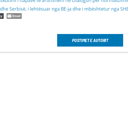
diskutimi i hapave të ardhshëm në Dialogun për normalizimi
e Serbisë, i lehtësuar nga BE-ja dhe i mbështetur nga SHB
Email
py
POSTIMET E AUTORIT