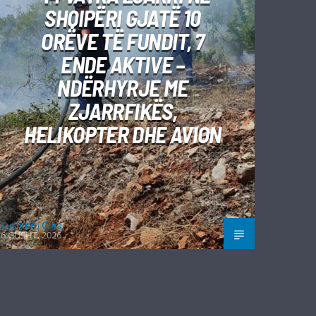
SHQIPËRI GJATË 10
ORËVE TË FUNDIT, 7
ENDE AKTIVE –
NDËRHYRJE ME
ZJARRFIKËS,
HELIKOPTER DHE AVION
Kushtrim Guraj
6 GUSHT, 2026