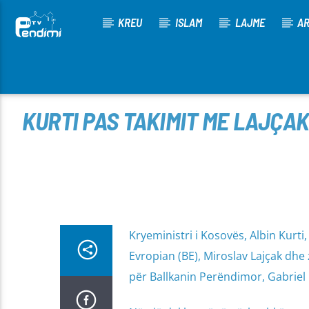
KREU
ISLAM
LAJME
AR
[There are no radio stations in the database]
KURTI PAS TAKIMIT ME LAJÇAK
Kryeministri i Kosovës, Albin Kurti
Evropian (BE), Miroslav Lajçak dh
për Ballkanin Perëndimor, Gabriel