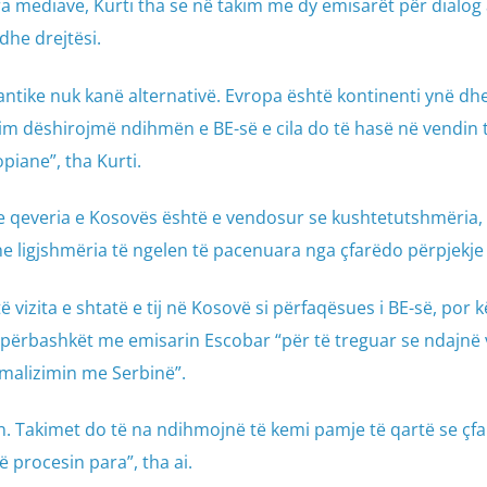
a mediave, Kurti tha se në takim me dy emisarët për dialog a
dhe drejtësi.
ntike nuk kanë alternativë. Evropa është kontinenti ynë dhe
tim dëshirojmë ndihmën e BE-së e cila do të hasë në vendin 
piane”, tha Kurti.
a se qeveria e Kosovës është e vendosur se kushtetutshmëria,
 dhe ligjshmëria të ngelen të pacenuara nga çfarëdo përpjekje 
të vizita e shtatë e tij në Kosovë si përfaqësues i BE-së, por k
 e përbashkët me emisarin Escobar “për të treguar se ndajnë 
malizimin me Serbinë”.
. Takimet do të na ndihmojnë të kemi pamje të qartë se çfa
 procesin para”, tha ai.