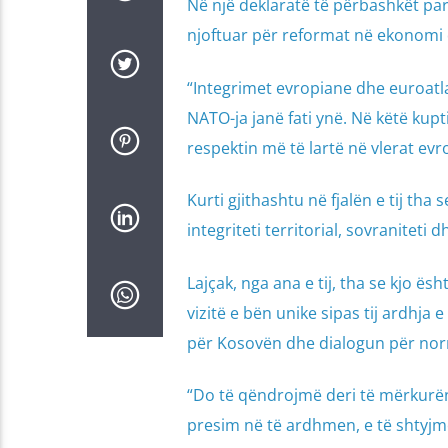
Në një deklaratë të përbashkët par
njoftuar për reformat në ekonomi 
“Integrimet evropiane dhe euroatla
NATO-ja janë fati ynë. Në këtë kup
respektin më të lartë në vlerat evro
Kurti gjithashtu në fjalën e tij th
integriteti territorial, sovraniteti
Lajçak, nga ana e tij, tha se kjo ësh
vizitë e bën unike sipas tij ardhja
për Kosovën dhe dialogun për nor
“Do të qëndrojmë deri të mërkurën
presim në të ardhmen, e të shtyjmë