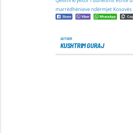
Qëllimi kryesor i udhëtimit është 
marrëdhënieve ndërmjet Kosovës dh
Viber
WhatsApp
Share
Co
AUTHOR
KUSHTRIM GURAJ