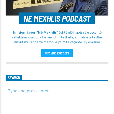
NE MEXHLIS PODCAST
Emisioni javor “Në Mexhlis”
është një hapësirë e veçantë
reflektimi, dialogu dhe mendimi të thellë, ku fjala e urtë dhe
diskutimi i sinqertë marrin kuptim të veçantë. Ky emision
transmetohet
drejtpërdrejt çdo të martë
, duke sjellë tek
publiku një formë komunikimi të hapur, të qetë dhe shumë
INFO AND EPISODES
përmbajtësore
SEARCH