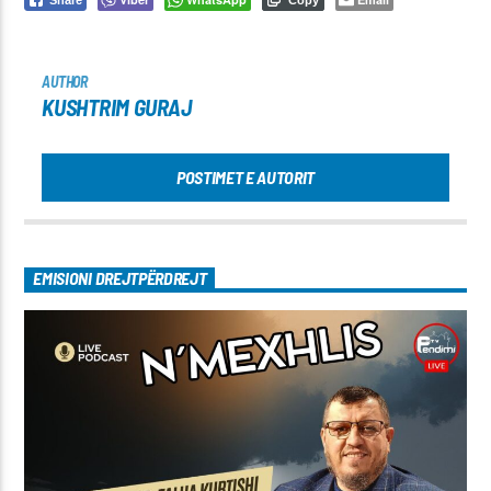
Share
Copy
AUTHOR
KUSHTRIM GURAJ
POSTIMET E AUTORIT
EMISIONI DREJTPËRDREJT