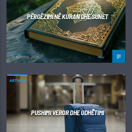
PËRGËZIMI NË KURAN DHE SUNET
Irfan Jahiu
28 KORRIK, 2026
ARTIKUJ
PUSHIMI VEROR DHE UDHËTIMI