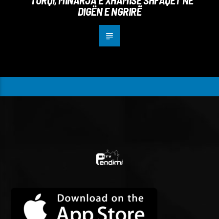
TURQI, MINARJA E XHAMISË SHFAQET NË
DIGËN E NGRIRË