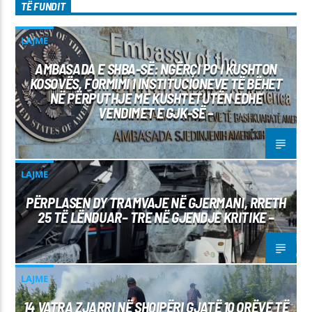
TË FUNDIT
LAJME
AMBASADA E SHBA-SË: NGËRÇI PO I KUSHTON
KOSOVËS, FORMIMI I INSTITUCIONEVE TË BËHET
NË PËRPUTHJE ME KUSHTETUTËN EDHE
VENDIMET E GJK-SË –
LAJME
PËRPLASEN DY TRAMVAJE NË GJERMANI, RRETH
25 TË LËNDUAR– TRE NË GJENDJE KRITIKE –
LAJME
14 VATRA ZJARRI NË SHQIPËRI GJATË 10 ORËVE TË