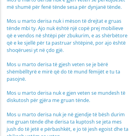
më shumë për fenë tënde sesa për dynjanë tënde.
Mos u marto derisa nuk i mëson të drejtat e gruas
tënde mbi ty. Ajo nuk është një copë prej mobilieve
që e vendos në shtëpi për zbukurim, e as shërbëtore
që e ke sjellë për ta pastruar shtëpinë, por ajo është
shoqëruesi yt në çdo gjë.
Mos u marto derisa të gjesh veten se je bërë
shëmbëlltyrë e mirë që do të mund fëmijët e tu ta
pasojnë.
Mos u marto derisa nuk e gjen veten se mundesh të
diskutosh për gjëra me gruan tënde.
Mos u marto derisa nuk je në gjendje të bësh durim
me gruan tënde dhe derisa ta kuptosh se jeta mes
jush do të jetë e përbashkët, e jo të jesh egoist dhe ta