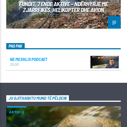
FUNDIT, 7 ENDE AKTIVE – NDËRHYRJE ME
ZJARRFIKËS, HELIKOPTER DHE AVION
PAS PAK
NE MEXHLIS PODCAST
20:00
JU GJITHASHTU MUND TË PËLQENI
ARTIKUJ