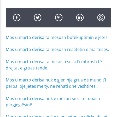
Mos u marto derisa ta mësosh botëkuptimin e jetës.
Mos u marto derisa ta mësosh realitetin e martesës.
Mos u marto derisa ta mësosh se si t’i mbrosh të
drejtat e gruas tënde.
Mos u marto derisa nuk e gjen një grua që mund t’i
përballojë jetës me ty, në rehati dhe vështirësi.
Mos u marto derisa nuk e mëson se si të mbash
përgjegjësinë.
Mos u marto derisa nuk e gjen veten se përkujdeset