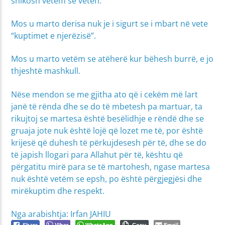
shikosh vetëm se veten.
Mos u marto derisa nuk je i sigurt se i mbart në vete
“kuptimet e njerëzisë”.
Mos u marto vetëm se atëherë kur bëhesh burrë, e jo
thjeshtë mashkull.
Nëse mendon se me gjitha ato që i cekëm më lart
janë të rënda dhe se do të mbetesh pa martuar, ta
rikujtoj se martesa është besëlidhje e rëndë dhe se
gruaja jote nuk është lojë që lozet me të, por është
krijesë që duhesh të përkujdesesh për të, dhe se do
të japish llogari para Allahut për të, kështu që
përgatitu mirë para se të martohesh, ngase martesa
nuk është vetëm se epsh, po është përgjegjësi dhe
mirëkuptim dhe respekt.
Nga arabishtja: Irfan JAHIU
Viber
WhatsApp
Email