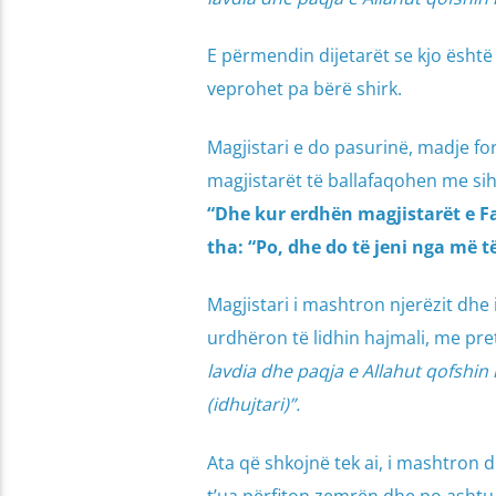
E përmendin dijetarët se kjo ësht
veprohet pa bërë shirk.
Magjistari e do pasurinë, madje for
magjistarët të ballafaqohen me s
“Dhe kur erdhën magjistarët e Fa
tha: “Po, dhe do të jeni nga më t
Magjistari i mashtron njerëzit dhe 
urdhëron të lidhin hajmali, me pret
lavdia dhe paqja e Allahut qofshin 
(idhujtari)”.
Ata që shkojnë tek ai, i mashtron 
t’ua përfiton zemrën dhe po ashtu 