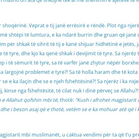
shoqërinë. Veprat e tij janë errësirë e rëndë. Plot nga njerëz
humë shtëpi të lumtura, e ka ndarë burrin dhe gruan që janë
 për shkak të sihrit të tij e kanë shijuar hidhëtinë e jetës, 
ë tyre, dhe kjo ka qenë shkak i devijimit të tyre. Sa njerëz 
 i të sëmurit të tyre, sa të varfër janë zhytur nëpër borxhe
’ua largojnë problemet e tyre?! Sa të holla haram dhe të kota 
e e ka ilaçin dhe se e njeh fshehtësinë?! Sa njerëz i ka nxj
, kinse nga fshehtësitë, të cilat nuk i dinë përveç se Allahu?! 
 e Allahut qofshin mbi të
, thotë:
“Kush i afrohet magjistarit
 dhe i beson asaj që e thotë, vetëm se e ka mohuar atë që i 
magjistarit mbi muslimanët, u caktua vendimi për ta që t’u p