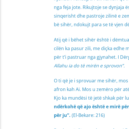
nga feja jote. Rikujtoje se dynjaja
sinqerisht dhe pastroje zilinë e ze
bë sihër, ndokujt para se të vjen dë
Atij që i bëhet sihër është i dëmt
cilën ka pasur zili, me diçka edhe m
për t’i pastruar nga gjynahet. I Dër
Allahu ia do të mirën e sprovon”.
O ti që je i sprovuar me sihër, mos 
afron kah Ai. Mos u zemëro për atë
Kjo ka mundësi të jetë shkak për l
ndërkohë që ajo është e mirë pë
për ju”.
(El-Bekare: 216)