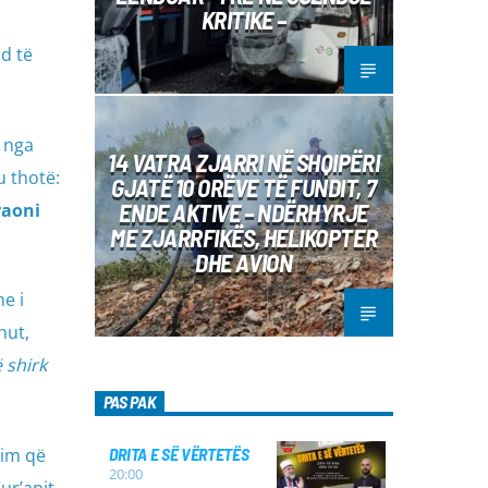
KRITIKE –
d të
i nga
14 VATRA ZJARRI NË SHQIPËRI
u thotë:
GJATË 10 ORËVE TË FUNDIT, 7
ENDE AKTIVE – NDËRHYRJE
raoni
ME ZJARRFIKËS, HELIKOPTER
DHE AVION
e i
hut,
 shirk
PAS PAK
lim që
DRITA E SË VËRTETËS
20:00
ur’anit