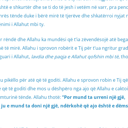
 është e shkurtër dhe se ti do të jesh i vetëm në varr, pra pe
mrës tënde duke i bërë mirë të tjerëve dhe shkatërroi nyjat n
nimi i Allahut mbi ty.
uar rëndë dhe Allahu ka mundësi që t’ia zëvendësojë atë bega
ë të mirë. Allahu i sprovon robërit e Tij për t’ua ngritur gra
guari i Allahut,
lavdia dhe paqja e Allahut qofshin mbi të
, th
u pikëllo për atë që të goditi. Allahu e sprovon robin e Tij që
 që të goditi dhe mos u dëshpëro nga ajo që Allahu e caktoi 
umturinë tënde. Allahu thotë:
“Por mund ta urreni një gjë,
r ju e mund ta doni një gjë, ndërkohë që ajo është e dë