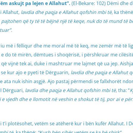
ëm askujt pa lejen e Allahut”.
(El-Bekare: 102) Dëmi dhe 
i Allahut,
lavdia dhe paqja e Allahut qofshin mbi të
, ka thën
 pajtohen që ty të të bëjnë një të keqe, nuk do të mund të b
tuar”.
iu më i fëlliqur dhe me moral më të keq, me zemër më të ligë
uk e do të mirën, dëmtues i shoqërisë, i përshkruar me cilësit
ë vijnë tek ai, duke i mashtruar me lajmet që ua jep. Aishj
se kur ajo e pyeti të Dërguarin,
lavdia dhe paqja e Allahut q
j se ata nuk ishin asgjë. Ajo pastaj përmendi se fallxhorët nd
 I Dërguari,
lavdia dhe paqja e Allahut qofshin mbi të
, tha: “
K
i e vjedh dhe e llomotit në veshin e shokut të tij, por ai e pë
si t’i plotësohet, vetëm se atëherë kur i bën kufër Allahut. I D
mbi të
, ka thënë:
“Kush bën sihër vetëm se ka bë shirk”.