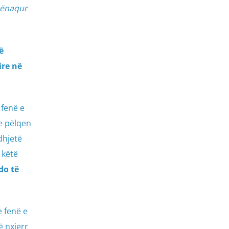
 kënaqur
ë
ire në
 fenë e
 e pëlqen
dhjetë
 këtë
do të
e fenë e
ë nxjerr