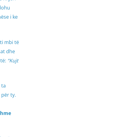
ndohu
ëse i ke
ti mbi të
dat dhe
otë:
“Kujt
 ta
për ty.
mshme