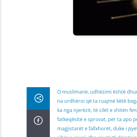
O muslimanë, udhëzimi është dhurat
na urdhëroi që ta ruajmë këtë beg
ka nga njerëzit, të cilët e shitën f
fatkeqësitë e sprovat, për ta apo për
magjistarët e fallxhorët, duke i pye