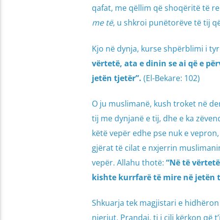
qafat, me qëllim që shoqëritë të r
me të
, u shkroi punëtorëve të tij 
Kjo në dynja, kurse shpërblimi i t
vërtetë, ata e dinin se ai që e p
jetën tjetër”.
(El-Bekare: 102)
O ju muslimanë, kush troket në derë
tij me dynjanë e tij, dhe e ka zëv
këtë vepër edhe pse nuk e vepron, ë
gjërat të cilat e nxjerrin musliman
vepër. Allahu thotë:
“Në të vërtetë
kishte kurrfarë të mire në jetën t
Shkuarja tek magjistari e hidhëron
njeriut. Prandaj, ti i cili kërkon që