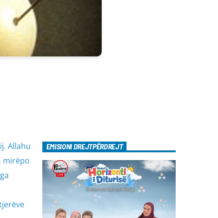
j. Allahu
EMISIONI DREJTPËRDREJT
, mirëpo
nga
tjerëve