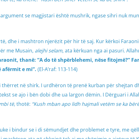
ë argument se magjistari është mushrik, ngase sihri nuk mun
të, dhe i mashtron njerëzit për hir të saj. Kur kërkoi Faraon
ihër me Musain,
alejhi selam
, ata kërkuan nga ai pasuri. Allah
raonit, thanë: “A do të shpërblehemi, nëse fitojmë?” Fa
ë afërmit e mi”.
(El-A’raf: 113-114)
i thërret në shirk. I urdhëron të prenë kurban për shejtan dh
ekst se ajo i bën dobi dhe ua largon dëmin. I Dërguari i Alla
mbi të
, thotë:
“Kush mban apo lidh hajmali vetëm se ka bërë
duke i bindur se i di sëmundjet dhe problemet e tyre, me qël
i mashtron ata që shkojnë tek ai me shënimin e ajeteve të K