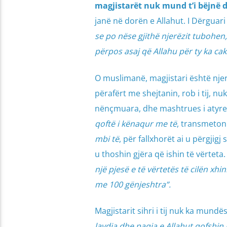
magjistarët nuk mund t’i bëjnë d
janë në dorën e Allahut. I Dërguari 
se po nëse gjithë njerëzit tubohen,
përpos asaj që Allahu për ty ka cak
O muslimanë, magjistari është njer
përafërt me shejtanin, rob i tij, n
nënçmuara, dhe mashtrues i atyre q
qoftë i kënaqur me të
, transmeton 
mbi të
, për fallxhorët ai u përgjig
u thoshin gjëra që ishin të vërteta.
një pjesë e të vërtetës të cilën xhin
me 100 gënjeshtra”.
Magjistarit sihri i tij nuk ka mundë
lavdia dhe paqja e Allahut qofshin 