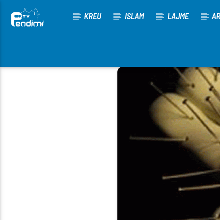
KREU
ISLAM
LAJME
AR
[There are no radio stations in the database]