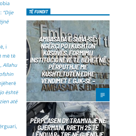
diel, ora 10:00-12:00 Moderatore:
dobia
Luljeta Beqiri Kontakti: Viber: +383 45
TË FUNDIT
ë:
“Dije
471 848 SMS: Dërgo Mesazh
ëjnë
AMBASADA E SHBA-SË:
NGËRÇI PO I KUSHTON
, i
KOSOVËS, FORMIMI I
ë më të
INSTITUCIONEVE TË BËHET NË
a,
Allahu
PËRPUTHJE ME
KUSHTETUTËN EDHE
ofshin
VENDIMET E GJK-SË –
onjëherë
jo është
rzien atë
PËRPLASEN DY TRAMVAJE NË
ërguari,
GJERMANI, RRETH 25 TË
LËNDUAR– TRE NË GJENDJE