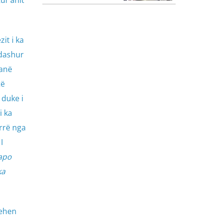
it i ka
 dashur
janë
të
 duke i
i ka
errë nga
I
 apo
ka
rehen