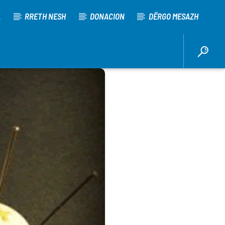
A
RRETH NESH
DONACION
DËRGO MESAZH