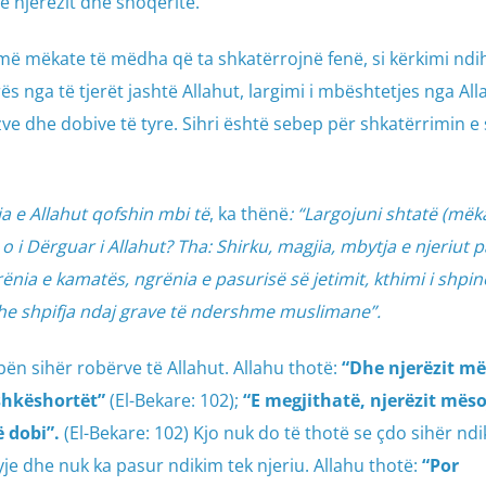
ë njerëzit dhe shoqëritë.
më mëkate të mëdha që ta shkatërrojnë fenë, si kërkimi nd
ës nga të tjerët jashtë Allahut, largimi i mbështetjes nga Al
zve dhe dobive të tyre. Sihri është sebep për shkatërrimin 
a e Allahut qofshin mbi të
, ka thënë
: “Largojuni shtatë (mëk
o i Dërguar i Allahut? Tha: Shirku, magjia, mbytja e njeriut p
rënia e kamatës, ngrënia e pasurisë së jetimit, kthimi i shpin
 dhe shpifja ndaj grave të ndershme muslimane”.
i bën sihër robërve të Allahut. Allahu thotë:
“Dhe njerëzit m
ashkëshortët”
(El-Bekare: 102);
“E megjithatë, njerëzit mës
 dobi”.
(El-Bekare: 102) Kjo nuk do të thotë se çdo sihër ndi
yje dhe nuk ka pasur ndikim tek njeriu. Allahu thotë:
“Por