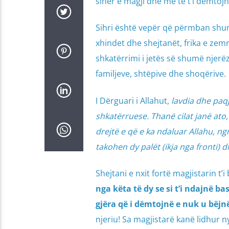
sihër e magji dhe me të t’i dëmtojn
Sihri është vepër që përmban shu
xhindet dhe shejtanët, frika e zemr
shkatërrimi i jetës së shumë njerë
familjeve, shtëpive dhe shoqërive.
I Dërguari i Allahut,
lavdia dhe paqj
shkatërruese. Thanë cilat janë ato, 
drejtë e që e ka ndaluar Allahu, ng
takohen dy palët (ikja nga fronti)
Shejtani e nxit fortë magjistarin t’
nga këta të dy se si t’i ndajnë b
gjëra që i dëmtojnë e nuk u bëjnë
njeriu! Sa magjistarë kanë lidhur n