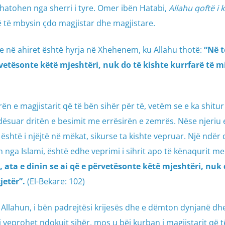
ehatohen nga sherri i tyre. Omer ibën Hatabi,
Allahu qoftë i
që të mbysin çdo magjistar dhe magjistare.
yre në ahiret është hyrja në Xhehenem, ku Allahu thotë:
“Në t
ërvetësonte këtë mjeshtëri, nuk do të kishte kurrfarë të m
n e magjistarit që të bën sihër për të, vetëm se e ka shitur
endësuar dritën e besimit me errësirën e zemrës. Nëse njeriu
shtë i njëjtë në mëkat, sikurse ta kishte vepruar. Një ndër 
in nga Islami, është edhe veprimi i sihrit apo të kënaqurit me
, ata e dinin se ai që e përvetësonte këtë mjeshtëri, nuk 
jetër”.
(El-Bekare: 102)
 Allahun, i bën padrejtësi krijesës dhe e dëmton dynjanë dh
 t’i veprohet ndokujt sihër, mos u bëj kurban i magjistarit që t