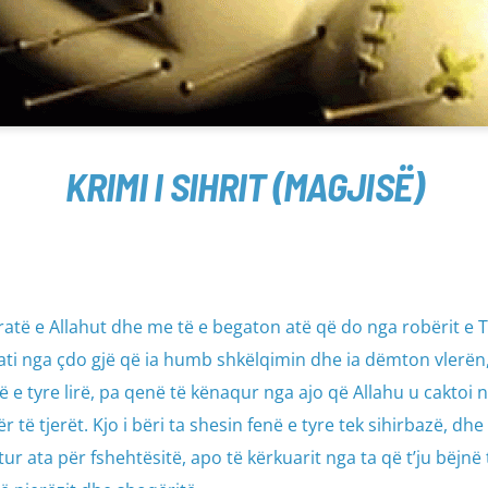
KRIMI I SIHRIT (MAGJISË)
ë e Allahut dhe me të e begaton atë që do nga robërit e Ti
ati nga çdo gjë që ia humb shkëlqimin dhe ia dëmton vlerën
enë e tyre lirë, pa qenë të kënaqur nga ajo që Allahu u caktoi 
 të tjerët. Kjo i bëri ta shesin fenë e tyre tek sihirbazë, dhe
tur ata për fshehtësitë, apo të kërkuarit nga ta që t’ju bëjnë 