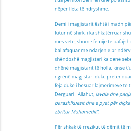
nëpër fleta të ndryshme.
Dëmi i magjistarit është i madh për 
futur në shirk, i ka shkatërruar s
mes vete, shumë fëmijë të pafajshëm
ballafaquar me ndarjen e prindërve t
shëndoshë magjistari ka qenë sebep
dhënë magjistarit të holla, kinse t
ngrënë magjistari duke pretenduar s
feja duke i besuar lajmërimeve të tij
Dërguari i Allahut,
lavdia dhe paqja
parashikuesit dhe e pyet për diçka
zbritur Muhamedit”.
Për shkak të rrezikut të dëmit të 