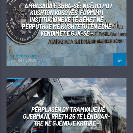
AMBASADA E SHBA-SË: NGËRÇI PO I
KUSHTON KOSOVËS, FORMIMI I
INSTITUCIONEVE TË BËHET NË
PËRPUTHJE ME KUSHTETUTËN EDHE
VENDIMET E GJK-SË –
Kushtrim Guraj
7 GUSHT, 2026
LAJME
PËRPLASEN DY TRAMVAJE NË
GJERMANI, RRETH 25 TË LËNDUAR–
TRE NË GJENDJE KRITIKE –