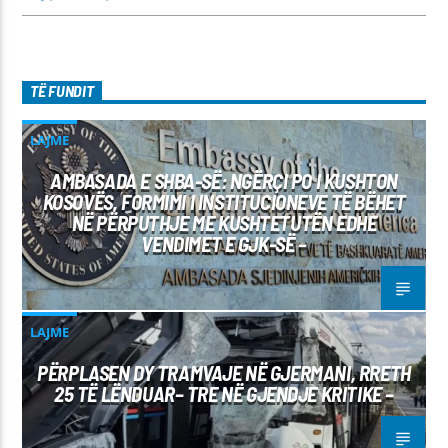
TË FUNDIT
LAJME
AMBASADA E SHBA-SË: NGËRÇI PO I KUSHTON
KOSOVËS, FORMIMI I INSTITUCIONEVE TË BËHET
NË PËRPUTHJE ME KUSHTETUTËN EDHE
VENDIMET E GJK-SË –
LAJME
PËRPLASEN DY TRAMVAJE NË GJERMANI, RRETH
25 TË LËNDUAR– TRE NË GJENDJE KRITIKE –