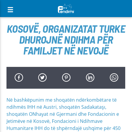
[There are no radio stations in the database]
KOSOVË, ORGANIZATAT TURKE
DHUROJNË NDIHMA PËR
FAMILJET NË NEVOJË
Në bashkëpunim me shoqatën ndërkombëtare të
ndihmës IHH në Austri, shoqatën Sadakataşı,
shoqatën ONhayat në Gjermani dhe Fondacionin e
Jetimëve në Kosovë, Fondacioni i Ndihmave
Humanitare IHH do të shpërndajë ushqime për 450