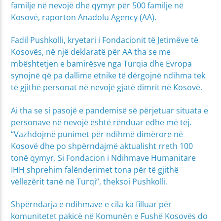
familje në nevojë dhe qymyr për 500 familje në
Kosovë, raporton Anadolu Agency (AA).
Fadil Pushkolli, kryetari i Fondacionit të Jetimëve të
Kosovës, në një deklaratë për AA tha se me
mbështetjen e bamirësve nga Turqia dhe Evropa
synojnë që pa dallime etnike të dërgojnë ndihma tek
të gjithë personat në nevojë gjatë dimrit në Kosovë.
Ai tha se si pasojë e pandemisë së përjetuar situata e
personave në nevojë është rënduar edhe më tej.
“Vazhdojmë punimet për ndihmë dimërore në
Kosovë dhe po shpërndajmë aktualisht rreth 100
tonë qymyr. Si Fondacion i Ndihmave Humanitare
IHH shprehim falënderimet tona për të gjithë
vëllezërit tanë në Turqi”, theksoi Pushkolli.
Shpërndarja e ndihmave e cila ka filluar për
komunitetet pakicë në Komunën e Fushë Kosovës do