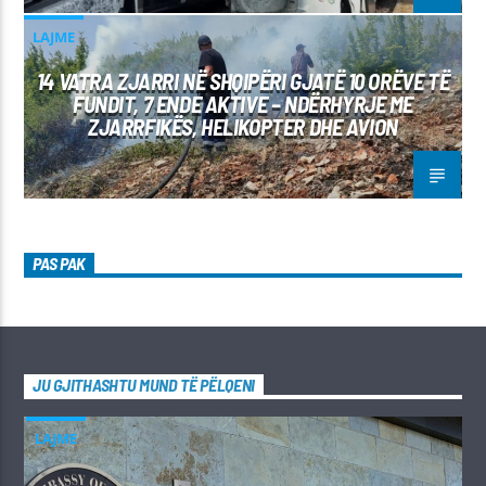
LAJME
14 VATRA ZJARRI NË SHQIPËRI GJATË 10 ORËVE TË
FUNDIT, 7 ENDE AKTIVE – NDËRHYRJE ME
ZJARRFIKËS, HELIKOPTER DHE AVION
PAS PAK
JU GJITHASHTU MUND TË PËLQENI
LAJME