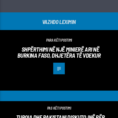
VAZHDO LEXIMIN
PARA KËTI POSTIMI
SHPËRTHIMI NË NJË MINIERË ARI NË
BURKINA FASO, DHJETËRA TË VDEKUR
PAS KËTI POSTIMI
TURQIA DHE PAKISTANI DISKUTOJNË PËR