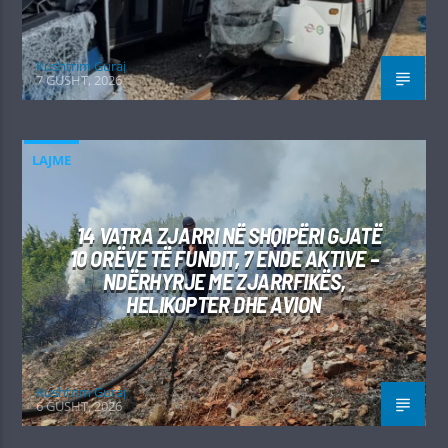
Kushtrim Guraj
7 GUSHT, 2026
LAJME
14 VATRA ZJARRI NË SHQIPËRI GJATË
10 ORËVE TË FUNDIT, 7 ENDE AKTIVE –
NDËRHYRJE ME ZJARRFIKËS,
HELIKOPTER DHE AVION
Kushtrim Guraj
6 GUSHT, 2026