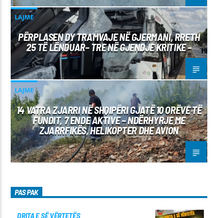
LAJME
PËRPLASEN DY TRAMVAJE NË GJERMANI, RRETH
25 TË LËNDUAR– TRE NË GJENDJE KRITIKE –
LAJME
14 VATRA ZJARRI NË SHQIPËRI GJATË 10 ORËVE TË
FUNDIT, 7 ENDE AKTIVE – NDËRHYRJE ME
ZJARRFIKËS, HELIKOPTER DHE AVION
PAS PAK
DRITA E SË VËRTETËS