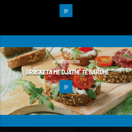
PAS KËTI POSTIMI
BRUSKETA ME DJATHË TË BARDHË