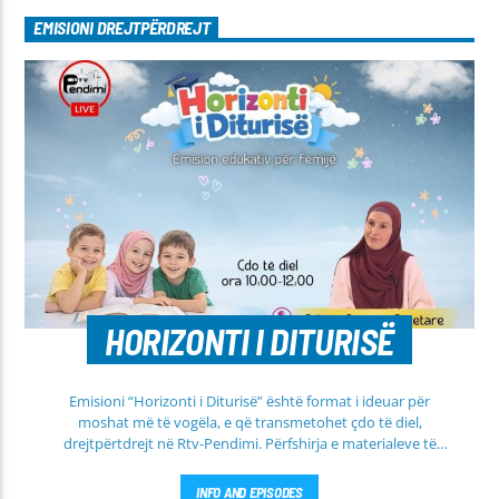
EMISIONI DREJTPËRDREJT
HORIZONTI I DITURISË
Emisioni “Horizonti i Diturisë” është format i ideuar për
moshat më të vogëla, e që transmetohet çdo të diel,
drejtpërtdrejt në Rtv-Pendimi. Përfshirja e materialeve të
dobishme, me qëllim mësimi, edukimi dhe orientimi në
rrugën e duhur të besimit Islam, janë pikësynimi kryesor i
INFO AND EPISODES