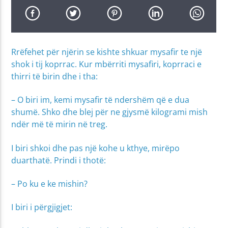
Rrëfehet për njërin se kishte shkuar mysafir te një
shok i tij koprrac. Kur mbërriti mysafiri, koprraci e
thirri të birin dhe i tha:
– O biri im, kemi mysafir të ndershëm që e dua
shumë. Shko dhe blej për ne gjysmë kilogrami mish
ndër më të mirin në treg.
I biri shkoi dhe pas një kohe u kthye, mirëpo
duarthatë. Prindi i thotë:
– Po ku e ke mishin?
I biri i përgjigjet: