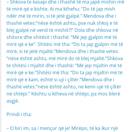
– Shkova te kasapi dhe i thashë të ma japë mishin më
të mirë që e kishte. Ai ma kthehu: “Do të jap mish
ndër më të mirin, si të jetë gjalpë.” Mendova dhe i
thashë vetes:“nëse është ashtu, pse nuk shkoj e të
blej gjalpë në vend të mishit?!” Dola dhe shkova në
shitore dhe shitësit i thashë: “Më jep gjalpin më të
mirë që e ke”. Shitësi më tha: “Do ta jap gjalpin më të
mirë, si të jetë mjaltë.”Mendova dhe i thashë vetes:
“nëse është ashtu, më mirë do të blej mjaltë.”Shkova
te shitësi i mjaltit dhe i thashë: “Më jep mjaltin më të
mirë që e ke.”Shitësi më tha: “Do ta jap mjaltin më të
mirë që e kam, është si uji i çiltër.”Mendova dhe i
thashë vetes:“nëse është ashtu, ne kemi ujë të çiltër
në shtëpi.” Kështu u ktheva në shtëpi, pa mos blerë
asgjë.
Prindi i tha:
– O biri im, sa i mençur që je! Mirëpo, të ka ikur një