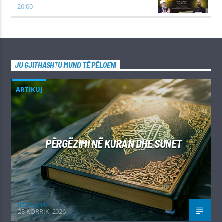
20:00
JU GJITHASHTU MUND TË PËLQENI
ARTIKUJ
PËRGËZIMI NË KURAN DHE SUNET
Irfan Jahiu
28 KORRIK, 2026