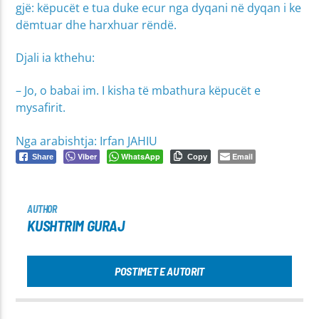
gjë: këpucët e tua duke ecur nga dyqani në dyqan i ke
dëmtuar dhe harxhuar rëndë.
Djali ia kthehu:
– Jo, o babai im. I kisha të mbathura këpucët e
mysafirit.
Nga arabishtja: Irfan JAHIU
Viber
WhatsApp
Email
Share
Copy
AUTHOR
KUSHTRIM GURAJ
POSTIMET E AUTORIT