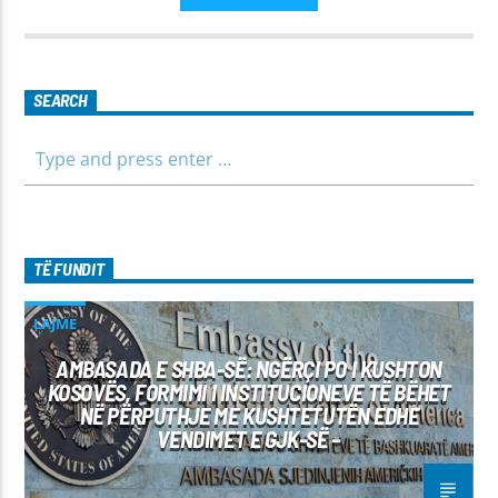
këtij emisioni. Përshtatur për grupmosha të ndryshme, e që
të jemi më afër dëgjuesve të rinj, komunikojmë së bashku me
fëmijët, të cilët mund të jenë pjesëmarrës në bashkëbisedim
për tema të ndryshme, në një formë testimi për njohuritë që
kanë, por edhe përfitimin e njohurive të reja. Çdo të diel, ora
SEARCH
10:00-12:00 Moderatore: Luljeta Beqiri Kontakti: Viber: +383
45 471 848 SMS: Dërgo Mesazh
TË FUNDIT
LAJME
AMBASADA E SHBA-SË: NGËRÇI PO I KUSHTON
KOSOVËS, FORMIMI I INSTITUCIONEVE TË BËHET
NË PËRPUTHJE ME KUSHTETUTËN EDHE
VENDIMET E GJK-SË –