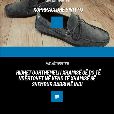
PARA KËTI POSTIMI
KOPRRACI DHE BIRI I TIJ
PAS KËTI POSTIMI
HIDHET GURTHEMELI I XHAMISË QË DO TË
NDËRTOHET NË VEND TË XHAMISË SË
SHEMBUR BABRI NË INDI