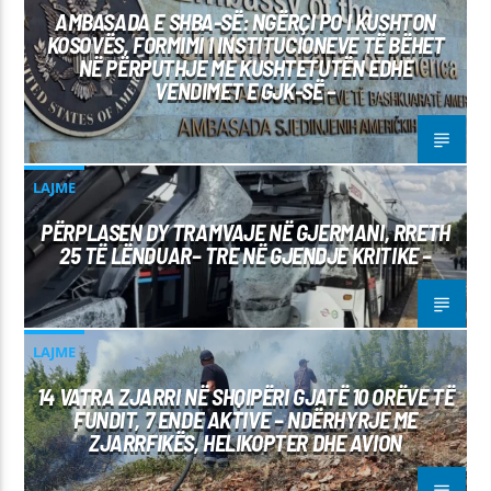
AMBASADA E SHBA-SË: NGËRÇI PO I KUSHTON
KOSOVËS, FORMIMI I INSTITUCIONEVE TË BËHET
NË PËRPUTHJE ME KUSHTETUTËN EDHE
VENDIMET E GJK-SË –
LAJME
PËRPLASEN DY TRAMVAJE NË GJERMANI, RRETH
25 TË LËNDUAR– TRE NË GJENDJE KRITIKE –
LAJME
14 VATRA ZJARRI NË SHQIPËRI GJATË 10 ORËVE TË
FUNDIT, 7 ENDE AKTIVE – NDËRHYRJE ME
ZJARRFIKËS, HELIKOPTER DHE AVION