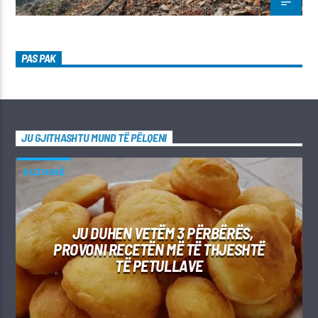
PAS PAK
JU GJITHASHTU MUND TË PËLQENI
KUZHINË
JU DUHEN VETËM 3 PËRBËRËS,
PROVONI RECETËN MË TË THJESHTË
TË PETULLAVE