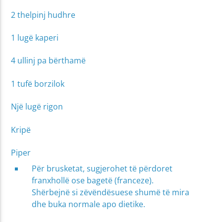
2 thelpinj hudhre
1 lugë kaperi
4 ullinj pa bërthamë
1 tufë borzilok
Një lugë rigon
Kripë
Piper
Për brusketat, sugjerohet të përdoret
franxhollë ose bagetë (franceze).
Shërbejnë si zëvëndësuese shumë të mira
dhe buka normale apo dietike.