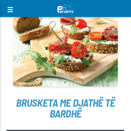
[There are no radio stations in the database]
BRUSKETA ME DJATHË TË
BARDHË