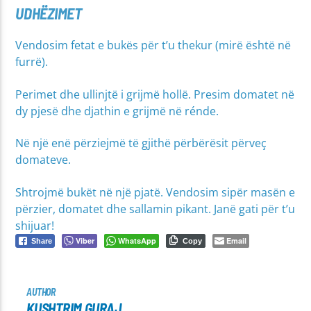
UDHËZIMET
Vendosim fetat e bukës për t’u thekur (mirë është në
furrë).
Perimet dhe ullinjtë i grijmë hollë. Presim domatet në
dy pjesë dhe djathin e grijmë në rénde.
Në një enë përziejmë të gjithë përbërësit përveç
domateve.
Shtrojmë bukët në një pjatë. Vendosim sipër masën e
përzier, domatet dhe sallamin pikant. Janë gati për t’u
shijuar!
Viber
WhatsApp
Email
Share
Copy
AUTHOR
KUSHTRIM GURAJ