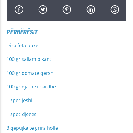
PËRBËRËSIT
Disa feta buke
100 gr sallam pikant
100 gr domate qershi
100 gr djathë i bardhë
1 spec jeshil
1 spec djegës
3 qepujka të grira hollë