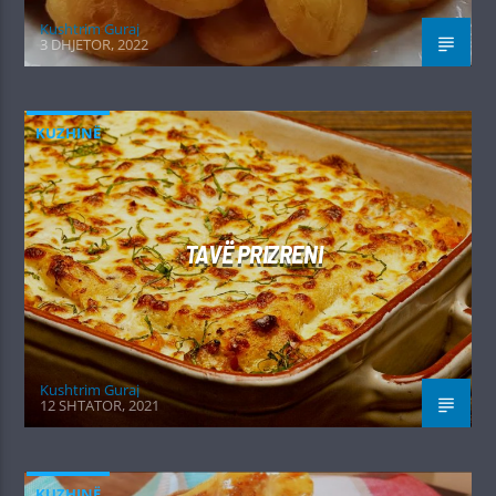
Kushtrim Guraj
3 DHJETOR, 2022
KUZHINË
TAVË PRIZRENI
Kushtrim Guraj
12 SHTATOR, 2021
KUZHINË