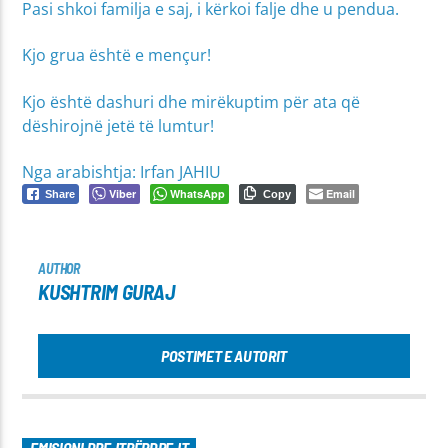
Pasi shkoi familja e saj, i kërkoi falje dhe u pendua.
Kjo grua është e mençur!
Kjo është dashuri dhe mirëkuptim për ata që
dëshirojnë jetë të lumtur!
Nga arabishtja: Irfan JAHIU
Viber
WhatsApp
Email
Share
Copy
AUTHOR
KUSHTRIM GURAJ
POSTIMET E AUTORIT
EMISIONI DREJTPËRDREJT