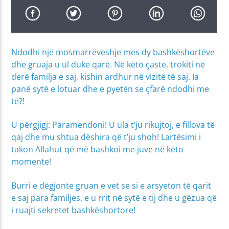
Ndodhi një mosmarrëveshje mes dy bashkëshor­tëve
dhe gruaja u ul duke qarë. Në këto çaste, trokiti në
derë familja e saj, kishin ardhur në vizitë të saj. Ia
panë sytë e lotuar dhe e pyetën se çfarë ndodhi me
të?!
U përgjigj: Paramendoni! U ula t’ju rikujtoj, e fillova të
qaj dhe mu shtua dëshira që t’ju shoh! Lartësimi i
takon Allahut që më bashkoi me juve në këto
momen­te!
Burri e dëgjonte gruan e vet se si e arsyeton të qarit
e saj para familjes, e u rrit në sytë e tij dhe u gëzua që
i ruajti sekretet bashkëshortore!