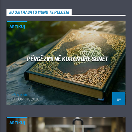
JU GJITHASHTU MUND TË PËLQENI
ARTIKUJ
PËRGËZIMI NË KURAN DHE SUNET
Irfan Jahiu
28 KORRIK, 2026
ARTIKUJ