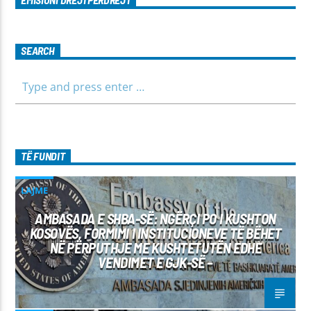
SEARCH
TË FUNDIT
LAJME
AMBASADA E SHBA-SË: NGËRÇI PO I KUSHTON
KOSOVËS, FORMIMI I INSTITUCIONEVE TË BËHET
NË PËRPUTHJE ME KUSHTETUTËN EDHE
VENDIMET E GJK-SË –