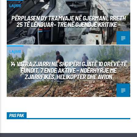
LAJME
PËRPLASEN DY TRAMVAJE NË GJERMANI, RRETH
25 TË LËNDUAR– TRE NË GJENDJE KRITIKE –
LAJME
14 VATRA ZJARRI NË SHQIPËRI GJATË 10 ORËVE TË
FUNDIT, 7 ENDE AKTIVE – NDËRHYRJE ME
ZJARRFIKËS, HELIKOPTER DHE AVION
PAS PAK