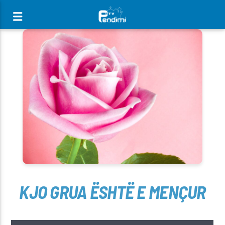
[There are no radio stations in the database]
KJO GRUA ËSHTË E MENÇUR