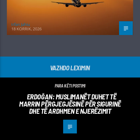
Irfan Jahiu
18 KORRIK, 2026
VAZHDO LEXIMIN
PARA KËTI POSTIMI
ERDOĞAN: MUSLIMANËT DUHET TË
MARRIN PËRGJEGJËSINË PËR SIGURINË
DHE TË ARDHMEN E NJERËZIMIT