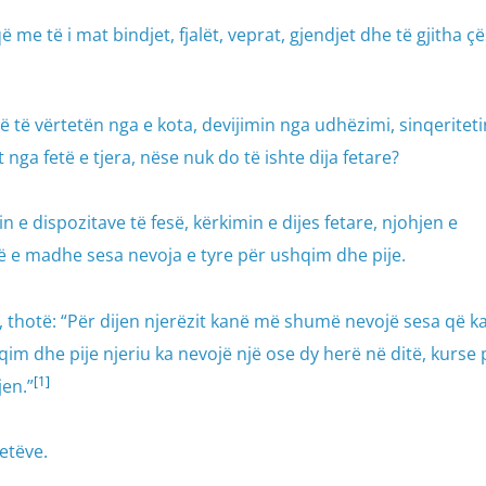
ë me të i mat bindjet, fjalët, veprat, gjendjet dhe të gjitha çë
ë të vërtetën nga e kota, devijimin nga udhëzimi, sinqeritet
 nga fetë e tjera, nëse nuk do të ishte dija fetare?
 e dispozitave të fesë, kërkimin e dijes fetare, njohjen e
më e madhe sesa nevoja e tyre për ushqim dhe pije.
 thotë: “Për dijen njerëzit kanë më shumë nevojë sesa që k
im dhe pije njeriu ka nevojë një ose dy herë në ditë, kurse 
[1]
jen.”
etëve.