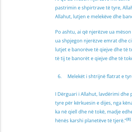
pastrimin e shpirtrave të tyre, Allah
Allahut, lutjen e melekëve dhe ban
Po ashtu, ai që njerëzve ua mëson m
ua shpjegon njerëzve emrat dhe cilës
lutjet e banorëve të qiejve dhe të 
të tij te banorët e qiejve dhe të tok
Melekët i shtrijnë flatrat e ty
I Dërguari i Allahut, lavdërimi dhe 
tyre për kërkuesin e dijes, nga këna
ka në qiell dhe në tokë, madje edhe 
[8]
hënës karshi planetëve të tjerë.”