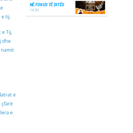
NË FOKUS TË DITËS
 e
14:30
 tij.
e Tij,
j dhe
e namit
latrat e
 çfarë
lera e