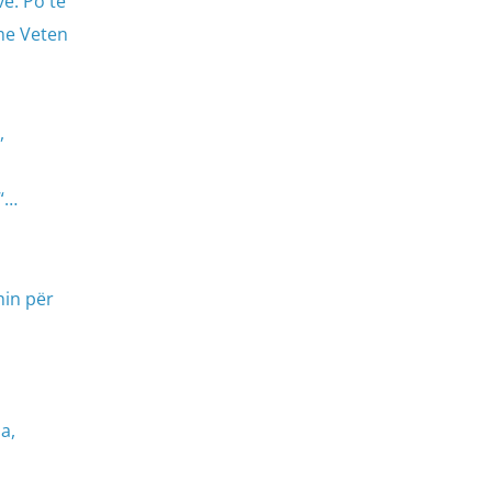
e. Po të
me Veten
,
 “…
hin për
a,