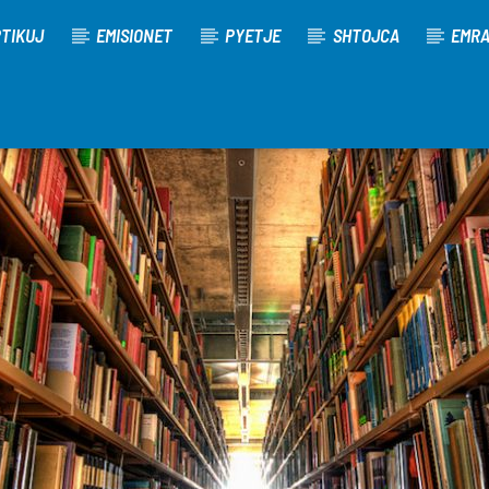
TIKUJ
EMISIONET
PYETJE
SHTOJCA
EMR