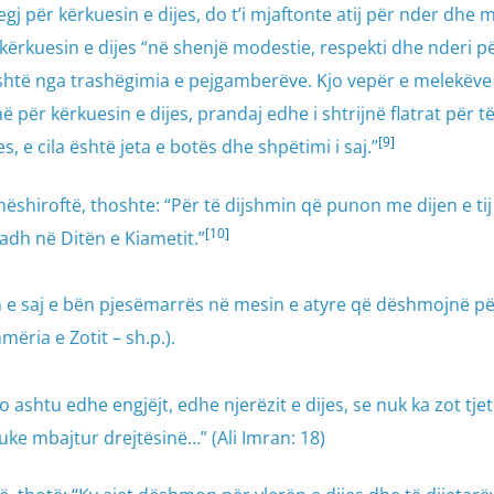
ilegj për kërkuesin e dijes, do t’i mjaftonte atij për nder dhe m
r kërkuesin e dijes “në shenjë modestie, respekti dhe nderi pë
 është nga trashëgimia e pejgamberëve. Kjo vepër e melekëv
 për kërkuesin e dijes, prandaj edhe i shtrijnë flatrat për t
[9]
s, e cila është jeta e botës dhe shpëtimi i saj.”
 mëshiroftë, thoshte: “Për të dijshmin që punon me dijen e tij
[10]
madh në Ditën e Kiametit.”
n e saj e bën pjesëmarrës në mesin e atyre që dëshmojnë pë
mëria e Zotit – sh.p.).
 ashtu edhe engjëjt, edhe njerëzit e dijes, se nuk ka zot tje
uke mbajtur drejtësinë…” (Ali Imran: 18)