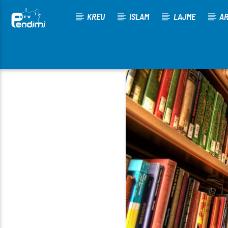
KREU
ISLAM
LAJME
AR
[There are no radio stations in the database]