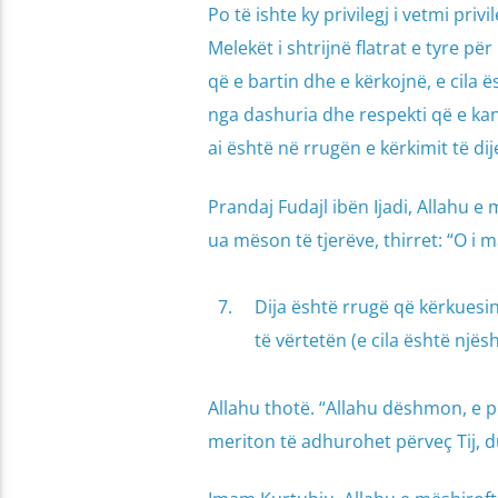
Po të ishte ky privilegj i vetmi priv
Melekët i shtrijnë flatrat e tyre pë
që e bartin dhe e kërkojnë, e cila
nga dashuria dhe respekti që e kanë
ai është në rrugën e kërkimit të dije
Prandaj Fudajl ibën Ijadi, Allahu e
ua mëson të tjerëve, thirret: “O i 
Dija është rrugë që kërkuesi
të vërtetën (e cila është njësh
Allahu thotë. “Allahu dëshmon, e po
meriton të adhurohet përveç Tij, d