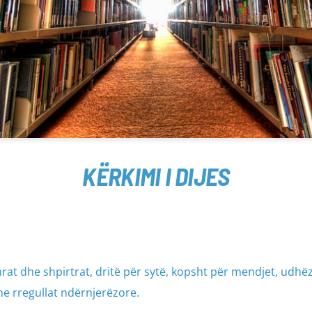
KËRKIMI I DIJES
mrat dhe shpirtrat, dritë për sytë, kopsht për mendjet, udhë
he rregullat ndërnjerëzore.