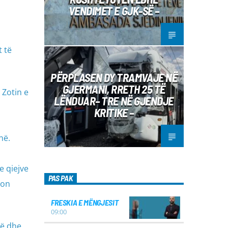
VENDIMET E GJK-SË –
t të
PËRPLASEN DY TRAMVAJE NË
GJERMANI, RRETH 25 TË
 Zotin e
LËNDUAR– TRE NË GJENDJE
KRITIKE –
në.
e qiejve
PAS PAK
son
FRESKIA E MËNGJESIT
09:00
në dhe