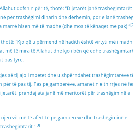
llahut qofshin për të, thotë: “Dijetarët janë trashëgimtarët
ë për trashëgimi dinarin dhe dërhemin, por e lanë trashë
[
e ta marrë hisen më të madhe (dhe mos të kënaqet me pak).”
, thotë: “Kjo që u përmend në hadith është virtyti më i madh 
at më të mira të Allahut dhe kjo i bën që edhe trashëgimtarë
ut pas tyre.
es së tij ajo i mbetet dhe u shpërndahet trashëgimtarëve të 
 për të pas tij. Pas pejgamberëve, amanetin e thirrjes në fe
ijetarët, prandaj ata janë më meritorët për trashëgiminë e
në njerëzit më të afërt të pejgamberëve dhe trashëgiminë e
[3]
 trashëgimtarit.”