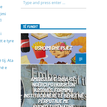
 e
gimi
2]
TË FUNDIT
i
t e tyre
USHQIMI DHE PIJET
tij. Ata
në e
AMBASADA E SHBA-SË:
NGËRÇI PO I KUSHTON
KOSOVËS, FORMIMI I
INSTITUCIONEVE TË BËHET NË
PËRPUTHJE ME
KUSHTETUTËN EDHE