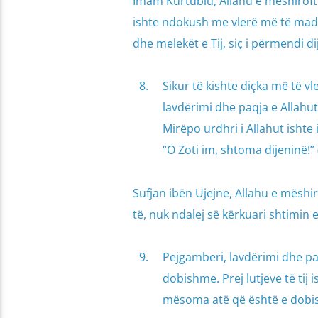
Imam Kurtubiu, Allahu e mëshiroftë,
ishte ndokush me vlerë më të madh
dhe melekët e Tij, siç i përmendi di
Sikur të kishte diçka më të v
lavdërimi dhe paqja e Allahut 
Mirëpo urdhri i Allahut ishte 
“O Zoti im, shtoma dijeninë!” 
Sufjan ibën Ujejne, Allahu e mëshir
të, nuk ndalej së kërkuari shtimin e
Pejgamberi, lavdërimi dhe paq
dobishme. Prej lutjeve të tij
mësoma atë që është e dobi