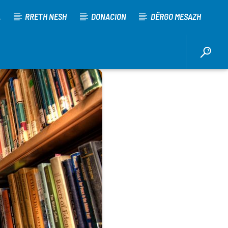
A
RRETH NESH
DONACION
DËRGO MESAZH