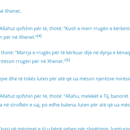
në Xhenet.
llahut qofshin për të, thotë: “Kush e merr rrugën e kërkimi
[4]
ën për në Xhenet.”
, thotë: “Marrja e rrugës për të kërkuar dije në dynja e kënaq
[5]
lehtëson rrugën për në Xhenet.”
ejve dhe të tokës luten për atë që ua mëson njerëzve mirësi
llahut qofshin për të, thotë: “Allahu, melekët e Tij, banorët 
a në strofkën e saj, po edhe balena, luten për atë që ua më
“pasi që mësimet e tij u bënë sebep për shpëtimin, lumturi