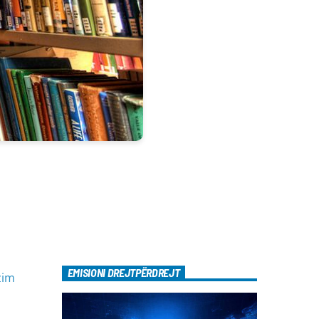
EMISIONI DREJTPËRDREJT
zim