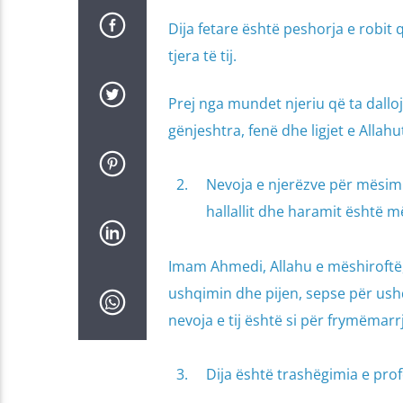
Dija fetare është peshorja e robit q
tjera të tij.
Prej nga mundet njeriu që ta dalloj
gënjeshtra, fenë dhe ligjet e Allahut
Nevoja e njerëzve për mësimin
hallallit dhe haramit është 
Imam Ahmedi, Allahu e mëshiroftë,
ushqimin dhe pijen, sepse për ushq
nevoja e tij është si për frymëmarr
Dija është trashëgimia e prof