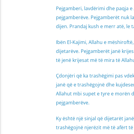
Pejgamberi, lavdërimi dhe paqja e A
pejgamberëve. Pejgamberët nuk lan
dijen. Prandaj kush e merr atë, l
Ibën El-Kajimi, Allahu e mëshiroftë
dijetarëve. Pejgamberët janë krijes
të jenë krijesat më të mira të Allah
Çdonjëri që ka trashëgimi pas vdekj
janë që e trashëgojnë dhe kujdesen
Allahut mbi supet e tyre e morën d
pejgamberëve.
Ky është një sinjal që dijetarët ja
trashëgojnë njerëzit më të afërt të