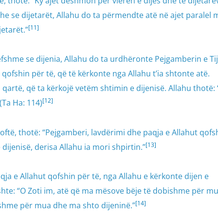
 thotë: “Ky ajet dëshmon për vlerën e dijes dhe të dijetarëv
e se dijetarët, Allahu do ta përmendte atë në ajet paralel 
[11]
jetarët.”
lefshme se dijenia, Allahu do ta urdhëronte Pejgamberin e Tij
qofshin për të, që të kërkonte nga Allahu t’ia shtonte atë.
i qartë, që ta kërkojë vetëm shtimin e dijenisë. Allahu thotë:
[12]
(Ta Ha: 114)
oftë, thotë: “Pejgamberi, lavdërimi dhe paqja e Allahut qofs
[13]
 dijenisë, derisa Allahu ia mori shpirtin.”
ja e Allahut qofshin për të, nga Allahu e kërkonte dijen e
 ishte: “O Zoti im, atë që ma mësove bëje të dobishme për mu
[14]
shme për mua dhe ma shto dijeninë.”