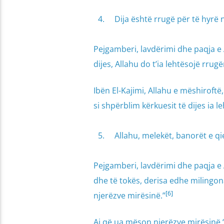
Dija është rrugë për të hyrë 
Pejgamberi, lavdërimi dhe paqja e A
dijes, Allahu do t’ia lehtësojë rrug
Ibën El-Kajimi, Allahu e mëshiroftë
si shpërblim kërkuesit të dijes ia 
Allahu, melekët, banorët e qi
Pejgamberi, lavdërimi dhe paqja e A
dhe të tokës, derisa edhe milingon
[6]
njerëzve mirësinë.”
Ai që ua mëson njerëzve mirësinë 