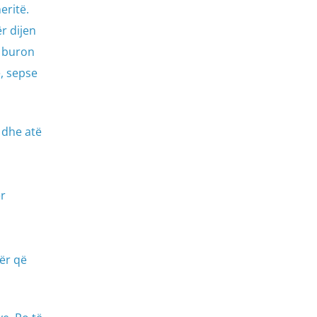
eritë.
r dijen
e buron
ë, sepse
 dhe atë
r
tër që