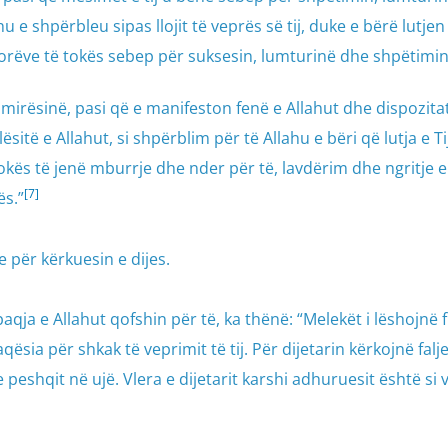
u e shpërbleu sipas llojit të veprës së tij, duke e bërë lutjen
orëve të tokës sebep për suksesin, lumturinë dhe shpëtimin e
irësinë, pasi që e manifeston fenë e Allahut dhe dispozitat 
itë e Allahut, si shpërblim për të Allahu e bëri që lutja e Ti
tokës të jenë mburrje dhe nder për të, lavdërim dhe ngritje 
[7]
ës.”
re për kërkuesin e dijes.
paqja e Allahut qofshin për të, ka thënë: “Melekët i lëshojnë f
qësia për shkak të veprimit të tij. Për dijetarin kërkojnë falje
peshqit në ujë. Vlera e dijetarit karshi adhuruesit është si v