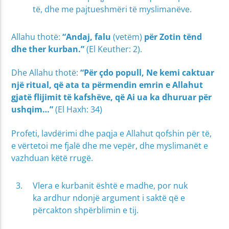
të, dhe me pajtueshmëri të myslimanëve.
Allahu thotë:
“Andaj, falu
(vetëm)
për Zotin tënd
dhe ther kurban.”
(El Keuther: 2).
Dhe Allahu thotë:
“Për çdo popull, Ne kemi caktuar
një ritual, që ata ta përmendin emrin e Allahut
gjatë flijimit të kafshëve, që Ai ua ka dhuruar për
ushqim…”
(El Haxh: 34)
Profeti, lavdërimi dhe paqja e Allahut qofshin për të,
e vërtetoi me fjalë dhe me vepër, dhe myslimanët e
vazhduan këtë rrugë.
Vlera e kurbanit është e madhe, por nuk
ka ardhur ndonjë argument i saktë që e
përcakton shpërblimin e tij.