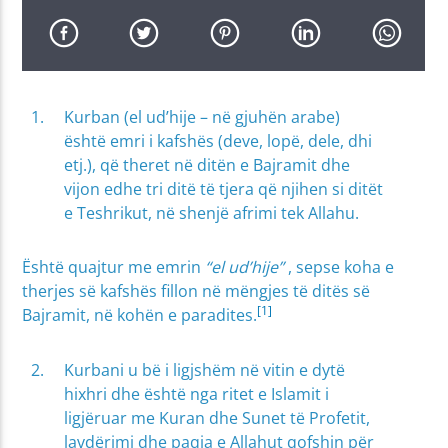
Kurban (el ud’hije – në gjuhën arabe)
është emri i kafshës (deve, lopë, dele, dhi
etj.), që theret në ditën e Bajramit dhe
vijon edhe tri ditë të tjera që njihen si ditët
e Teshrikut, në shenjë afrimi tek Allahu.
Është quajtur me emrin
“el ud’hije”
, sepse koha e
therjes së kafshës fillon në mëngjes të ditës së
[1]
Bajramit, në kohën e paradites.
Kurbani u bë i ligjshëm në vitin e dytë
hixhri dhe është nga ritet e Islamit i
ligjëruar me Kuran dhe Sunet të Profetit,
lavdërimi dhe paqja e Allahut qofshin për