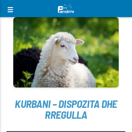
[There are no radio stations in the database]
KURBANI – DISPOZITA DHE
RREGULLA