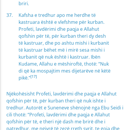
briri.
Kafsha e tredhur apo me herdhe të
kastruara është e vlefshme për kurban.
Profeti, lavdërimi dhe paqja e Allahut
qofshin për të, për kurban theri dy desh
të kastruar, dhe po ashtu mishi i kurbanit
të kastruar bëhet më i mirë sesa mishi i
kurbanit që nuk është i kastruar. Ibën
Kudame, Allahu e mëshiroftë, thotë: “Nuk
di që ka mospajtim mes dijetarëve në këtë
[17]
pikë.”
Njëkohësisht Profeti, lavdërimi dhe paqja e Allahut
qofshin për të, për kurban theri që nuk ishte i
tredhur. Autorët e Suneneve shënojnë nga Ebu Seidi i
cili thotë: “Profeti, lavdërimi dhe paqja e Allahut
qofshin për të, e theri një dash me brirë dhe i
patredhur, me ngjyrë të zezë rreth syrit, te goja dhe