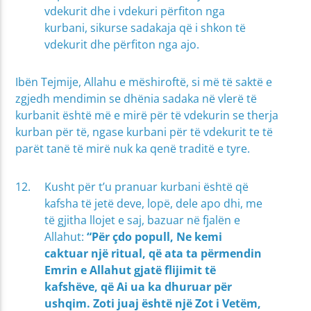
vdekurit dhe i vdekuri përfiton nga
kurbani, sikurse sadakaja që i shkon të
vdekurit dhe përfiton nga ajo.
Ibën Tejmije, Allahu e mëshiroftë, si më të saktë e
zgjedh mendimin se dhënia sadaka në vlerë të
kurbanit është më e mirë për të vdekurin se therja
kurban për të, ngase kurbani për të vdekurit te të
parët tanë të mirë nuk ka qenë traditë e tyre.
Kusht për t’u pranuar kurbani është që
kafsha të jetë deve, lopë, dele apo dhi, me
të gjitha llojet e saj, bazuar në fjalën e
Allahut:
“Për çdo popull, Ne kemi
caktuar një ritual, që ata ta përmendin
Emrin e Allahut gjatë flijimit të
kafshëve, që Ai ua ka dhuruar për
ushqim. Zoti juaj është një Zot i Vetëm,