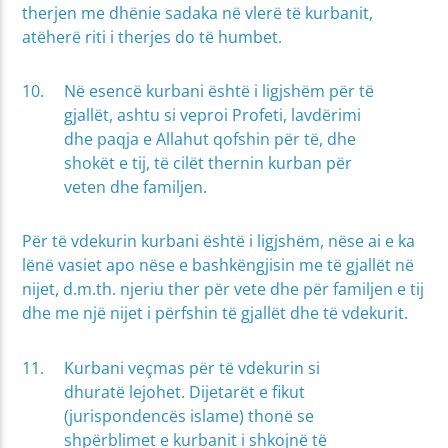
therjen me dhënie sadaka në vlerë të kurbanit,
atëherë riti i therjes do të humbet.
Në esencë kurbani është i ligjshëm për të
gjallët, ashtu si veproi Profeti, lavdërimi
dhe paqja e Allahut qofshin për të, dhe
shokët e tij, të cilët thernin kurban për
veten dhe familjen.
Për të vdekurin kurbani është i ligjshëm, nëse ai e ka
lënë vasiet apo nëse e bashkëngjisin me të gjallët në
nijet, d.m.th. njeriu ther për vete dhe për familjen e tij
dhe me një nijet i përfshin të gjallët dhe të vdekurit.
Kurbani veçmas për të vdekurin si
dhuratë lejohet. Dijetarët e fikut
(jurispondencës islame) thonë se
shpërblimet e kurbanit i shkojnë të