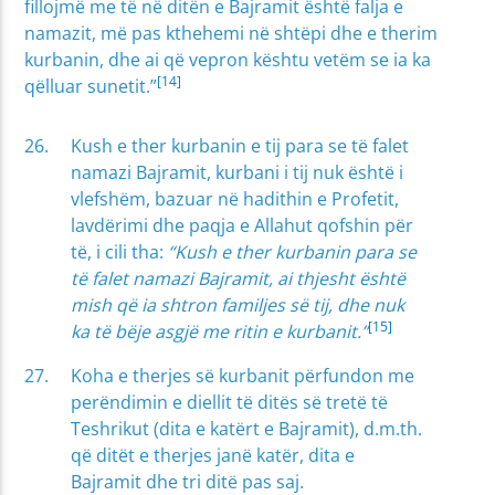
fillojmë me të në ditën e Bajramit është falja e
namazit, më pas kthehemi në shtëpi dhe e therim
kurbanin, dhe ai që vepron kështu vetëm se ia ka
[14]
qëlluar sunetit.”
Kush e ther kurbanin e tij para se të falet
namazi Bajramit, kurbani i tij nuk është i
vlefshëm, bazuar në hadithin e Profetit,
lavdërimi dhe paqja e Allahut qofshin për
të, i cili tha:
“Kush e ther kurbanin para se
të falet namazi Bajramit, ai thjesht është
mish që ia shtron familjes së tij, dhe nuk
[15]
ka të bëje asgjë me ritin e kurbanit.”
Koha e therjes së kurbanit përfundon me
perëndimin e diellit të ditës së tretë të
Teshrikut (dita e katërt e Bajramit), d.m.th.
që ditët e therjes janë katër, dita e
Bajramit dhe tri ditë pas saj.