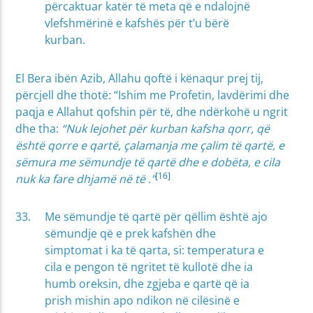
përcaktuar katër të meta që e ndalojnë
vlefshmërinë e kafshës për t’u bërë
kurban.
El Bera ibën Azib, Allahu qoftë i kënaqur prej tij,
përcjell dhe thotë: “Ishim me Profetin, lavdërimi dhe
paqja e Allahut qofshin për të, dhe ndërkohë u ngrit
dhe tha:
“Nuk lejohet për kurban kafsha qorr, që
është qorre e qartë, çalamanja me çalim të qartë, e
sëmura me sëmundje të qartë dhe e dobëta, e cila
[16]
nuk ka fare dhjamë në të .”
Me sëmundje të qartë për qëllim është ajo
sëmundje që e prek kafshën dhe
simptomat i ka të qarta, si: temperatura e
cila e pengon të ngritet të kullotë dhe ia
humb oreksin, dhe zgjeba e qartë që ia
prish mishin apo ndikon në cilësinë e