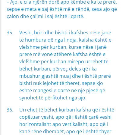
– Ajo, e cila njërën dorë apo këmbë e ka të prerë,
sepse e meta e saj është më e rëndë, sesa ajo që
çalon dhe çalimi i saj është i qartë.
Veshi, briri dhe bishti i kafshës nëse janë
të humbura që nga lindja, kafsha është e
vlefshme për kurban, kurse nëse i janë
prerë më vonë atëherë kafsha është e
vlefshme për kurban mirëpo urrehet të
bëhet kurban, përveç deles që i ka
mbushur gjashtë muaj dhe i është prerë
bishti nuk lejohet të theret, sepse kjo
është mangësi e qartë në një pjesë që
synohet të përfitohet nga ajo.
Urrehet të bëhet kurban kafsha që i është
copëtuar veshi, apo që i është çarë veshi
horizontalisht apo vertikalisht, apo që i
kanë rënë dhëmbët, apo që i është thyer