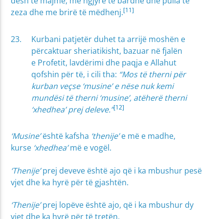
desh të majmë, me ngjyrë të bardhë dhe pulla të
[11]
zeza dhe me brirë të mëdhenj.
Kurbani patjetër duhet ta arrijë moshën e
përcaktuar sheriatikisht, bazuar në fjalën
e Profetit, lavdërimi dhe paqja e Allahut
qofshin për të, i cili tha:
“Mos të therni për
kurban veçse ‘musine’ e nëse nuk kemi
mundësi të therni ‘musine’, atëherë therni
[12]
‘xhedhea’ prej deleve.”
‘Musine’
është kafsha
‘thenije’
e më e madhe,
kurse
‘xhedhea’
më e vogël.
‘Thenije’
prej deveve është ajo që i ka mbushur pesë
vjet dhe ka hyrë për të gjashtën.
‘Thenije’
prej lopëve është ajo, që i ka mbushur dy
vjet dhe ka hyrë për të tretën.