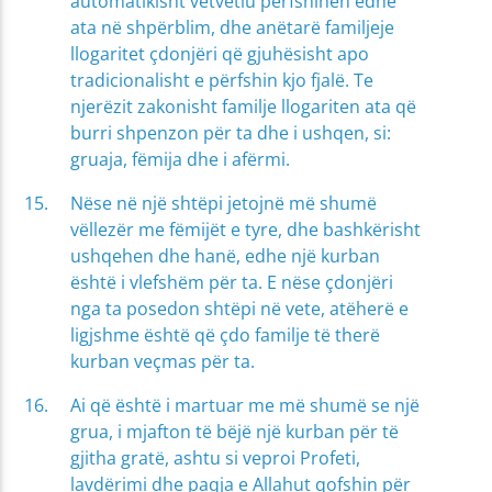
automatikisht vetvetiu përfshihen edhe
ata në shpërblim, dhe anëtarë familjeje
llogaritet çdonjëri që gjuhësisht apo
tradicionalisht e përfshin kjo fjalë. Te
njerëzit zakonisht familje llogariten ata që
burri shpenzon për ta dhe i ushqen, si:
gruaja, fëmija dhe i afërmi.
Nëse në një shtëpi jetojnë më shumë
vëllezër me fëmijët e tyre, dhe bashkërisht
ushqehen dhe hanë, edhe një kurban
është i vlefshëm për ta. E nëse çdonjëri
nga ta posedon shtëpi në vete, atëherë e
ligjshme është që çdo familje të therë
kurban veçmas për ta.
Ai që është i martuar me më shumë se një
grua, i mjafton të bëjë një kurban për të
gjitha gratë, ashtu si veproi Profeti,
lavdërimi dhe paqja e Allahut qofshin për