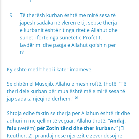
Të therësh kurban është më mirë sesa të
japësh sadaka në vlerën e tij, sepse therja
e kurbanit është rit nga ritet e Allahut dhe
sunet i fortë nga sunetet e Profetit,
lavdërimi dhe paqja e Allahut qofshin për
të.
Ky është medh’hebi i katër imamëve.
Seid ibën el Musejib, Allahu e mëshiroftë, thotë: “Të
theri dele kurban për mua është më e mirë sesa të
[6]
jap sadaka njëqind dërhem.”
Shtoja edhe faktin se therja për Allahun është rit dhe
adhurim me qëllim të veçuar. Allahu thotë:
“Andaj,
falu
(vetëm)
për Zotin tënd dhe ther kurban.”
(El
Keuther: 2); prandaj nëse njerëzit e zëvendësojnë