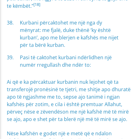
[18]
te këmbët.”
Kurbani përcaktohet me një nga dy
mënyrat: me fjalë, duke thënë ‘ky është
kurban’, apo me blerjen e kafshës me nijet
për ta bërë kurban.
Pasi të caktohet kurbani ndërlidhen një
numër rregullash dhe ndër to:
Ai që e ka përcaktuar kurbanin nuk lejohet që ta
transferojë pronësinë te tjetri, me shitje apo dhuratë
apo të ngjashme me to, sepse ajo tanimë i ngjan
kafshës për zotim, e cila i është premtuar Allahut,
përveç nëse e zëvendëson me një kafshë më të mirë
se ajo, apo e shet për ta blerë një më të mirë se ajo.
Nëse kafshën e godet një e metë që e ndalon