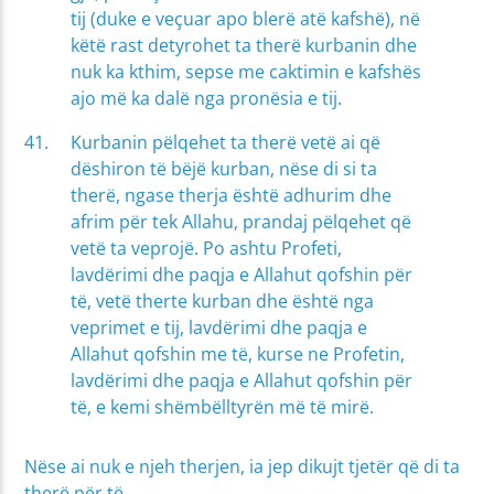
tij (duke e veçuar apo blerë atë kafshë), në
këtë rast detyrohet ta therë kurbanin dhe
nuk ka kthim, sepse me caktimin e kafshës
ajo më ka dalë nga pronësia e tij.
Kurbanin pëlqehet ta therë vetë ai që
dëshiron të bëjë kurban, nëse di si ta
therë, ngase therja është adhurim dhe
afrim për tek Allahu, prandaj pëlqehet që
vetë ta veprojë. Po ashtu Profeti,
lavdërimi dhe paqja e Allahut qofshin për
të, vetë therte kurban dhe është nga
veprimet e tij, lavdërimi dhe paqja e
Allahut qofshin me të, kurse ne Profetin,
lavdërimi dhe paqja e Allahut qofshin për
të, e kemi shëmbëlltyrën më të mirë.
Nëse ai nuk e njeh therjen, ia jep dikujt tjetër që di ta
therë për të.