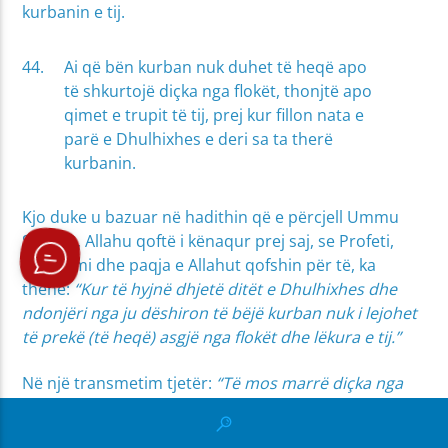
kurbanin e tij.
Ai që bën kurban nuk duhet të heqë apo
të shkurtojë diçka nga flokët, thonjtë apo
qimet e trupit të tij, prej kur fillon nata e
parë e Dhulhixhes e deri sa ta therë
kurbanin.
Kjo duke u bazuar në hadithin që e përcjell Ummu
Seleme, Allahu qoftë i kënaqur prej saj, se Profeti,
lavdërimi dhe paqja e Allahut qofshin për të, ka
thënë:
“Kur të hyjnë dhjetë ditët e Dhulhixhes dhe
ndonjëri nga ju dëshiron të bëjë kurban nuk i lejohet
të prekë (të heqë) asgjë nga flokët dhe lëkura e tij.”
Në një transmetim tjetër:
“Të mos marrë diçka nga
[20]
flokët dhe nga thonjtë e tij deri ta therë kurbanin.”