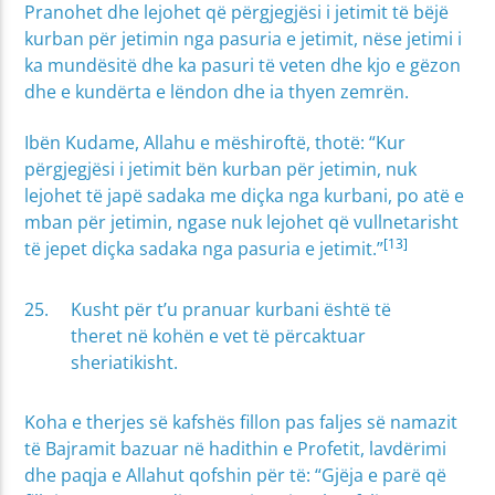
Pranohet dhe lejohet që përgjegjësi i jetimit të bëjë
kurban për jetimin nga pasuria e jetimit, nëse jetimi i
ka mundësitë dhe ka pasuri të veten dhe kjo e gëzon
dhe e kundërta e lëndon dhe ia thyen zemrën.
Ibën Kudame, Allahu e mëshiroftë, thotë: “Kur
përgjegjësi i jetimit bën kurban për jetimin, nuk
lejohet të japë sadaka me diçka nga kurbani, po atë e
mban për jetimin, ngase nuk lejohet që vullnetarisht
[13]
të jepet diçka sadaka nga pasuria e jetimit.”
Kusht për t’u pranuar kurbani është të
theret në kohën e vet të përcaktuar
sheriatikisht.
Koha e therjes së kafshës fillon pas faljes së namazit
të Bajramit bazuar në hadithin e Profetit, lavdërimi
dhe paqja e Allahut qofshin për të: “Gjëja e parë që