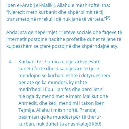
Ibën el-Arabij el-Malikij, Allahu e mëshiroftë, tha:
“Njerëzit rreth kurbanit dhe shpërblimit të tij
[2]
transmetojnë mrekulli që nuk janë të vërteta.”
Andaj ata që nëpërmjet rrjeteve sociale dhe faqeve të
internetit postojnë hadithe profetike duhet të jenë të
kujdesshëm se çfarë postojnë dhe shpërndajnë aty.
Kurbani te shumica e dijetarëve është
sunet i fortë dhe disa dijetarë të tjerë
mendojnë se kurbani është i detyrueshëm
për atë që ka mundësi, ky është
medh’hebi i Ebu Hanifes dhe përcillet si
një nga dy mendimet e imam Malikut dhe
Ahmedit, dhe këtij mendimi i takon Ibën
Tejmije, Allahu i mëshiroftë. Prandaj,
besimtari që ka mundësi për të therur
kurban, nuk duhet ta anashkalojë këtë.