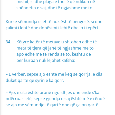
mishit, si dhe plaga e thellë që ndikon në
shëndetin e saj, dhe të ngjashme me to.
Kurse sëmundja e lehtë nuk është pengesë, si dhe
çalimi i lehtë dhe dobësimi i lehtë dhe jo i tepërt.
Këtyre katër të metave u shtohen edhe të
meta të tjera që janë të ngjashme me to
apo edhe më të rënda se to, kështu që
për kurban nuk lejohet kafsha:
– E verbër, sepse ajo është më keq se qorrja, e cila
duket qartë që syrin e ka qorr.
– Ajo, e cila është pranë ngordhjes dhe ende s’ka
ndërruar jetë, sepse gjendja e saj është më e rëndë
se ajo me sëmundje të qartë dhe që çalon qartë.