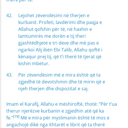
Lejohet zëvendësimi në therjen e
kurbanit. Profeti, lavdërimi dhe paqja e
Allahut qofshin për të, në haxhin e
lamtumirës me dorën e tij theri
gjashtëdhjetë e tri deve dhe më pas e
ngarkoi Alij ibën Ebi Talib, Allahu qoftë i
kënaqur prej tij, që t’i therë të tjerat që
kishin mbetur.
Për zëvendësim më e mira është që ta
zgjedhë të devotshmin dhe të mirin që e
njeh therjen dhe dispozitat e saj.
Imam el Karafij, Allahu e mëshiroftë, thotë: “Për t’ua
therur njerëzve kurbanin e zgjedhin atë që ka
[19]
fe.”
Më e mira për myslimanin është të mos e
angazhojë dikë nga ithtarët e librit që ta therë