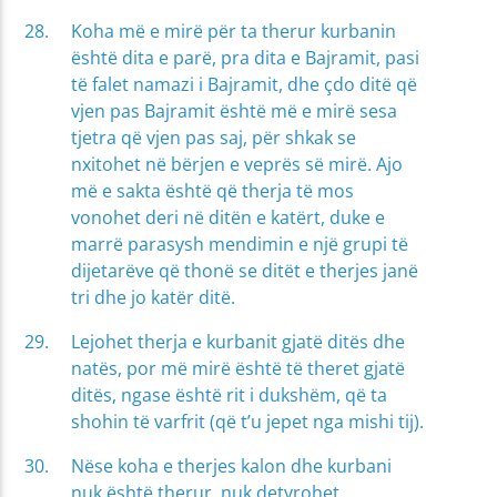
Koha më e mirë për ta therur kurbanin
është dita e parë, pra dita e Bajramit, pasi
të falet namazi i Bajramit, dhe çdo ditë që
vjen pas Bajramit është më e mirë sesa
tjetra që vjen pas saj, për shkak se
nxitohet në bërjen e veprës së mirë. Ajo
më e sakta është që therja të mos
vonohet deri në ditën e katërt, duke e
marrë parasysh mendimin e një grupi të
dijetarëve që thonë se ditët e therjes janë
tri dhe jo katër ditë.
Lejohet therja e kurbanit gjatë ditës dhe
natës, por më mirë është të theret gjatë
ditës, ngase është rit i dukshëm, që ta
shohin të varfrit (që t’u jepet nga mishi tij).
Nëse koha e therjes kalon dhe kurbani
nuk është therur, nuk detyrohet