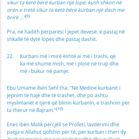
sikur ta ketë bërë kurban një lopë, kush shkon në
orën e tretë sikur ta ketë bërë kurban një dash me
[9]
brirë …”
Pra, në hadith përparësi i jepet devesë, e pastaj në
shkallë të dytë lopës dhe pastaj dashit.
Kurbani më i mirë është ai më i trashi, që
ka më shumë mish, më i plotë në trup dhe
më i bukur në pamje.
Ebu Umame ibën Sehl tha: “Në Medine kurbanit i
jepnim të hajë dhe të trashet, dhe po ashtu
myslimanët e tjerë që blinin kurbanin, e trashnin për
[10]
ta therur në Bajram.”
Enes ibën Malik përcjell se Profeti, lavdërimi dhe
paqja e Allahut qofshin për të, për kurban i theri dy