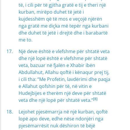
të, i cili për të gjitha gratë e tij e theri një
kurban, mirëpo duhet të jetë i
kujdesshëm që të mos e veçojë njërën
nga gratë me diçka më tepër nga kurbani
dhe duhet të jetë i drejtë dhe i barabartë
me to.
Një deve është e vlefshme për shtatë veta
dhe një lopë është e vlefshme për shtatë
veta, bazuar në fjalën e Xhabir ibën
Abdullahut, Allahu qoftë i kënaqur prej tij,
i cili tha: “Me Profetin, lavdërimi dhe paqja
e Allahut qofshin për të, në vitin e
Hudejbijes e therëm një deve për shtatë
[8]
veta dhe një lopë për shtatë veta.”
Lejohet pjesëmarrja në një kurban, qoftë
lopë apo deve, edhe nëse ndonjëri nga
pjesëmarrësit nuk dëshiron të bëjë