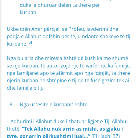
duke ia dhuruar delen ta therë për
kurban.
Ukbe ibën Amir përcjell se Profeti, lavdërimi dhe
paqja e Allahut qofshin për të, u ndante shokëve të tij
[5]
kurbane.
Nga bujaria dhe mirësia është që kush ka më shumë
se një kurban, të autorizojë një të varfër që ka familje,
nga familjarët apo të afërmit apo nga fqinjët, ta therë
njërin kurban në shtëpinë e tij që të fusë gëzim tek ai
dhe familja e tij.
Nga urtësitë e kurbanit është:
– Adhurimi i Allahut duke i zbatuar ligjet e Tij. Allahu
thotë:
“Tek Allahu nuk arrin as mishi, as gjaku i
tyre, por arrin përkushtimi juaj…”
(El Haxh: 37)