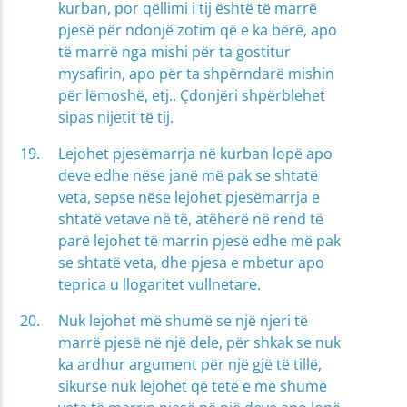
kurban, por qëllimi i tij është të marrë
pjesë për ndonjë zotim që e ka bërë, apo
të marrë nga mishi për ta gostitur
mysafirin, apo për ta shpërndarë mishin
për lëmoshë, etj.. Çdonjëri shpërblehet
sipas nijetit të tij.
Lejohet pjesëmarrja në kurban lopë apo
deve edhe nëse janë më pak se shtatë
veta, sepse nëse lejohet pjesëmarrja e
shtatë vetave në të, atëherë në rend të
parë lejohet të marrin pjesë edhe më pak
se shtatë veta, dhe pjesa e mbetur apo
teprica u llogaritet vullnetare.
Nuk lejohet më shumë se një njeri të
marrë pjesë në një dele, për shkak se nuk
ka ardhur argument për një gjë të tillë,
sikurse nuk lejohet që tetë e më shumë