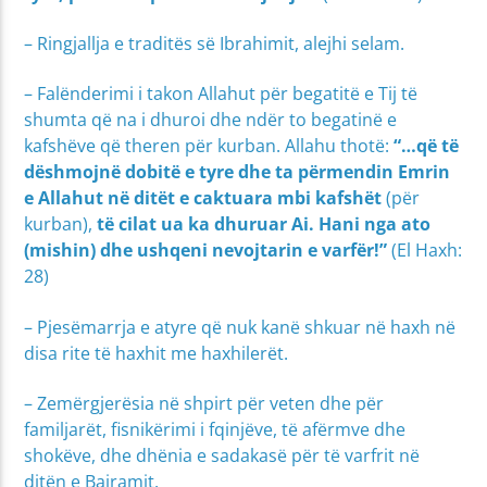
– Ringjallja e traditës së Ibrahimit, alejhi selam.
– Falënderimi i takon Allahut për begatitë e Tij të
shumta që na i dhuroi dhe ndër to begatinë e
kafshëve që theren për kurban. Allahu thotë:
“…që të
dëshmojnë dobitë e tyre dhe ta përmendin Emrin
e Allahut në ditët e caktuara mbi kafshët
(për
kurban),
të cilat ua ka dhuruar Ai. Hani nga ato
(mishin) dhe ushqeni nevojtarin e varfër!”
(El Haxh:
28)
– Pjesëmarrja e atyre që nuk kanë shkuar në haxh në
disa rite të haxhit me haxhilerët.
– Zemërgjerësia në shpirt për veten dhe për
familjarët, fisnikërimi i fqinjëve, të afërmve dhe
shokëve, dhe dhënia e sadakasë për të varfrit në
ditën e Bajramit.