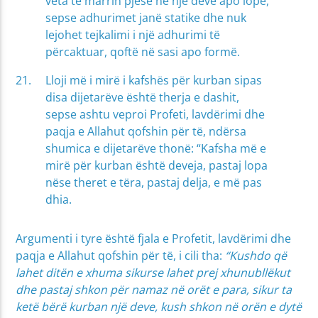
veta të marrin pjesë në një deve apo lopë,
sepse adhurimet janë statike dhe nuk
lejohet tejkalimi i një adhurimi të
përcaktuar, qoftë në sasi apo formë.
Lloji më i mirë i kafshës për kurban sipas
disa dijetarëve është therja e dashit,
sepse ashtu veproi Profeti, lavdërimi dhe
paqja e Allahut qofshin për të, ndërsa
shumica e dijetarëve thonë: “Kafsha më e
mirë për kurban është deveja, pastaj lopa
nëse theret e tëra, pastaj delja, e më pas
dhia.
Argumenti i tyre është fjala e Profetit, lavdërimi dhe
paqja e Allahut qofshin për të, i cili tha:
“Kushdo që
lahet ditën e xhuma sikurse lahet prej xhunubllëkut
dhe pastaj shkon për namaz në orët e para, sikur ta
ketë bërë kurban një deve, kush shkon në orën e dytë