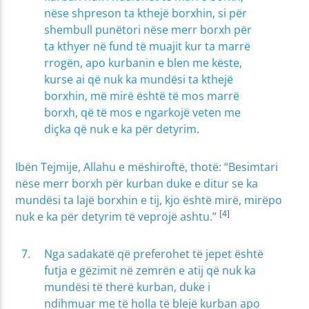
nëse shpreson ta kthejë borxhin, si për
shembull punëtori nëse merr borxh për
ta kthyer në fund të muajit kur ta marrë
rrogën, apo kurbanin e blen me këste,
kurse ai që nuk ka mundësi ta kthejë
borxhin, më mirë është të mos marrë
borxh, që të mos e ngarkojë veten me
diçka që nuk e ka për detyrim.
Ibën Tejmije, Allahu e mëshiroftë, thotë: “Besimtari
nëse merr borxh për kurban duke e ditur se ka
mundësi ta lajë borxhin e tij, kjo është mirë, mirëpo
[4]
nuk e ka për detyrim të veprojë ashtu.”
Nga sadakatë që preferohet të jepet është
futja e gëzimit në zemrën e atij që nuk ka
mundësi të therë kurban, duke i
ndihmuar me të holla të blejë kurban apo