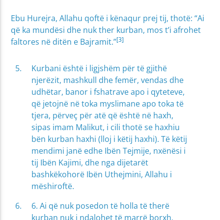
Ebu Hurejra, Allahu qoftë i kënaqur prej tij, thotë: “Ai
që ka mundësi dhe nuk ther kurban, mos t’i afrohet
[3]
faltores në ditën e Bajramit.”
Kurbani është i ligjshëm për të gjithë
njerëzit, mashkull dhe femër, vendas dhe
udhëtar, banor i fshatrave apo i qyteteve,
që jetojnë në toka myslimane apo toka të
tjera, përveç për atë që është në haxh,
sipas imam Malikut, i cili thotë se haxhiu
bën kurban haxhi (lloj i këtij haxhi). Të këtij
mendimi janë edhe Ibën Tejmije, nxënësi i
tij Ibën Kajimi, dhe nga dijetarët
bashkëkohorë Ibën Uthejmini, Allahu i
mëshiroftë.
6. Ai që nuk posedon të holla të therë
kurban nuk i ndalohet të marrë borxh,