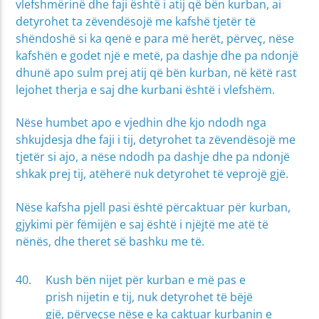
vlefshmërinë dhe faji është i atij që bën kurban, ai
detyrohet ta zëvendësojë me kafshë tjetër të
shëndoshë si ka qenë e para më herët, përveç, nëse
kafshën e godet një e metë, pa dashje dhe pa ndonjë
dhunë apo sulm prej atij që bën kurban, në këtë rast
lejohet therja e saj dhe kurbani është i vlefshëm.
Nëse humbet apo e vjedhin dhe kjo ndodh nga
shkujdesja dhe faji i tij, detyrohet ta zëvendësojë me
tjetër si ajo, a nëse ndodh pa dashje dhe pa ndonjë
shkak prej tij, atëherë nuk detyrohet të veprojë gjë.
Nëse kafsha pjell pasi është përcaktuar për kurban,
gjykimi për fëmijën e saj është i njëjtë me atë të
nënës, dhe theret së bashku me të.
Kush bën nijet për kurban e më pas e
prish nijetin e tij, nuk detyrohet të bëjë
gjë, përveçse nëse e ka caktuar kurbanin e