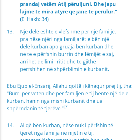
prandaj vetëm Atij përuljuni. Dhe jepu
lajme të mira atyre që janë të përulur.”
(
El Haxh: 34)
Një dele është e vlefshme për një familje,
pra nëse njëri nga familjarët e bën një
dele kurban apo gruaja bën kurban dhe
në të e përfshin burrin dhe fëmijët e saj,
arrihet qëllimi i ritit dhe të gjithë
përfshihen në shpërblimin e kurbanit.
Ebu Ejub el-Ensarij, Allahu qoftë i kënaqur prej tij, tha:
“Burri për veten dhe për familjen e tij bënte një dele
kurban, hanin nga mishi kurbanit dhe ua
[7]
shpërndanin të tjerëve.”
Ai që bën kurban, nëse nuk i përfshin të
tjerët nga familja në nijetin e tij,