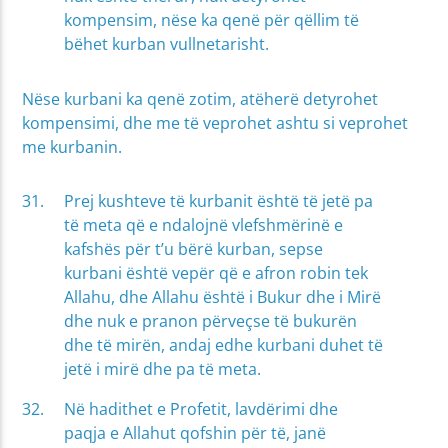
kompensim, nëse ka qenë për qëllim të
bëhet kurban vullnetarisht.
Nëse kurbani ka qenë zotim, atëherë detyrohet
kompensimi, dhe me të veprohet ashtu si veprohet
me kurbanin.
Prej kushteve të kurbanit është të jetë pa
të meta që e ndalojnë vlefshmërinë e
kafshës për t’u bërë kurban, sepse
kurbani është vepër që e afron robin tek
Allahu, dhe Allahu është i Bukur dhe i Mirë
dhe nuk e pranon përveçse të bukurën
dhe të mirën, andaj edhe kurbani duhet të
jetë i mirë dhe pa të meta.
Në hadithet e Profetit, lavdërimi dhe
paqja e Allahut qofshin për të, janë