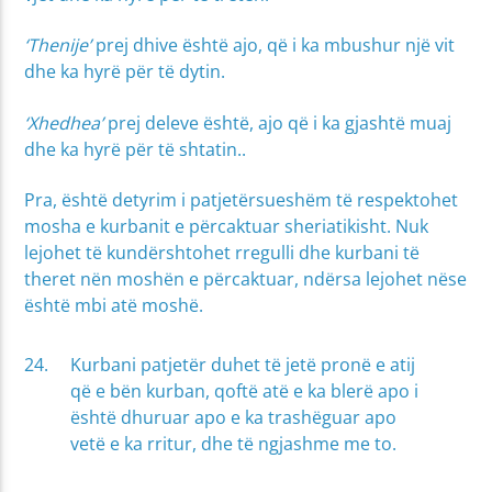
‘Thenije’
prej dhive është ajo, që i ka mbushur një vit
dhe ka hyrë për të dytin.
‘Xhedhea’
prej deleve është, ajo që i ka gjashtë muaj
dhe ka hyrë për të shtatin..
Pra, është detyrim i patjetërsueshëm të respektohet
mosha e kurbanit e përcaktuar sheriatikisht. Nuk
lejohet të kundërshtohet rregulli dhe kurbani të
theret nën moshën e përcaktuar, ndërsa lejohet nëse
është mbi atë moshë.
Kurbani patjetër duhet të jetë pronë e atij
që e bën kurban, qoftë atë e ka blerë apo i
është dhuruar apo e ka trashëguar apo
vetë e ka rritur, dhe të ngjashme me to.