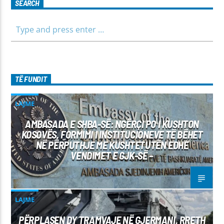
SEARCH
TË FUNDIT
LAJME
AMBASADA E SHBA-SË: NGËRÇI PO I KUSHTON
KOSOVËS, FORMIMI I INSTITUCIONEVE TË BËHET
NË PËRPUTHJE ME KUSHTETUTËN EDHE
VENDIMET E GJK-SË –
LAJME
PËRPLASEN DY TRAMVAJE NË GJERMANI, RRETH