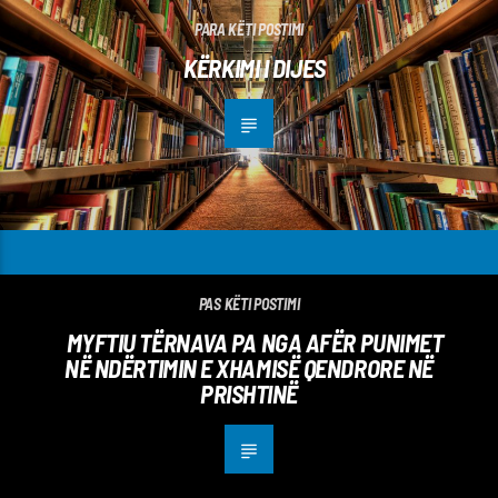
PARA KËTI POSTIMI
KËRKIMI I DIJES
PAS KËTI POSTIMI
MYFTIU TËRNAVA PA NGA AFËR PUNIMET
NË NDËRTIMIN E XHAMISË QENDRORE NË
PRISHTINË