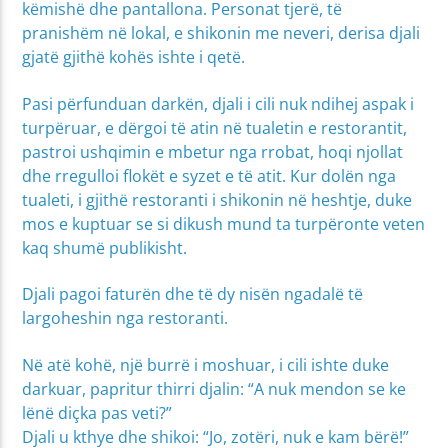
këmishë dhe pantallona. Personat tjerë, të
pranishëm në lokal, e shikonin me neveri, derisa djali
gjatë gjithë kohës ishte i qetë.
Pasi përfunduan darkën, djali i cili nuk ndihej aspak i
turpëruar, e dërgoi të atin në tualetin e restorantit,
pastroi ushqimin e mbetur nga rrobat, hoqi njollat
dhe rregulloi flokët e syzet e të atit. Kur dolën nga
tualeti, i gjithë restoranti i shikonin në heshtje, duke
mos e kuptuar se si dikush mund ta turpëronte veten
kaq shumë publikisht.
Djali pagoi faturën dhe të dy nisën ngadalë të
largoheshin nga restoranti.
Në atë kohë, një burrë i moshuar, i cili ishte duke
darkuar, papritur thirri djalin: “A nuk mendon se ke
lënë diçka pas veti?”
Djali u kthye dhe shikoi: “Jo, zotëri, nuk e kam bërë!”