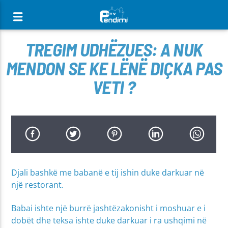
[There are no radio stations in the database]
TREGIM UDHËZUES: A NUK
MENDON SE KE LËNË DIÇKA PAS
VETI ?
Djali bashkë me babanë e tij ishin duke darkuar në
një restorant.
Babai ishte një burrë jashtëzakonisht i moshuar e i
dobët dhe teksa ishte duke darkuar i ra ushqimi në