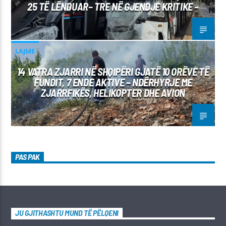
25 TË LËNDUAR– TRE NË GJENDJE KRITIKE –
LAJME
14 VATRA ZJARRI NË SHQIPËRI GJATË 10 ORËVE TË
FUNDIT, 7 ENDE AKTIVE – NDËRHYRJE ME
ZJARRFIKËS, HELIKOPTER DHE AVION
PAS PAK
JU GJITHASHTU MUND TË PËLQENI