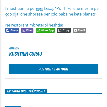
I moshuari iu përgjigj kësaj: “Po! Ti ke lënë mësim për
çdo djal dhe shpresë për çdo baba në këtë planet!”
Në restorant mbretëroi heshtja!
Viber
WhatsApp
Email
Share
Copy
AUTHOR
KUSHTRIM GURAJ
POSTIMET E AUTORIT
EMISIONI DREJTPËRDREJT