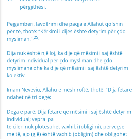
përgjithësi.
Pejgamberi, lavdërimi dhe paqja e Allahut qofshin
për të, thotë: “Kërkimi i dijes është detyrim për çdo
[25]
mysliman.”
Dija nuk është njëlloj, ka dije që mësimi i saj është
detyrim individual për çdo mysliman dhe çdo
myslimane dhe ka dije që mësimi i saj është detyrim
kolektiv.
Imam Neveviu, Allahu e mëshiroftë, thotë: “Dija fetare
ndahet në tri degë:
Dega e parë: Dija fetare që mësimi i saj është detyrim
individual; vepra pa
të cilën nuk plotësohet vaxhibi (obligimi), përveçse
me të, ajo (gjë) është vaxhib (obligim) dhe obligohet