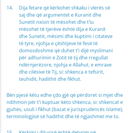
Dija fetare që kërkohet shkaku i vlerës së
saj dhe që argumentet e Kuranit dhe
Sunetit nxisin të mësohet dhe t’iu
mësohet të tjerëve është dija e Kuranit
dhe Sunetit, mësimi dhe kuptimi i citateve
të tyre, njohja e çështjeve të fesë të
domosdoshme që duhet t’i dijë myslimani
për adhurimin e Zotit të tij dhe rregullat
ndërnjerëzore, njohja e Allahut, e emrave
dhe cilësive të Tij, si: shkenca e tefsirit,
teuhidit, hadithit dhe fikhut.
Bën pjesë këtu edhe çdo gjë që përdoret si mjet dhe
ndihmon për t’i kuptuar këto shkenca, si: shkencat e
gjuhës, usuli i fikhut (bazat e jurisprudencës islame),
terminologjisë së hadithit dhe të ngjashmet me to.
Kërkimi i diturisë është detyrim në