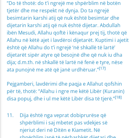
“Do të thotë: do t’i ngrejë me shpërblim në botën
tjetër dhe me respekt në dynja. Do ta ngrejë
besimtarin karshi atij që nuk është besimtar dhe
dijetarin karshi atij që nuk është dijetar. Abdullah
ibën Mesudi, Allahu qoftë i kënaqur prej tij, thotë që
Allahu në këtë ajet i lavdëroi dijetarët. Kuptimi i ajetit
është që Allahu do t’i ngrejë ‘në shkallë të lartë’
dijetarët sipër atyre që besojnë dhe që nuk iu dha
dija; d.m.th. në shkallë të lartë në fenë e tyre, nëse
[17]
ata punojnë me atë që janë urdhëruar.”
Pejgamberi, lavdërimi dhe paqja e Allahut qofshin
për të, thotë: “Allahu i ngre me këtë Libër (Kuranin)
[18]
disa popuj, dhe i ul me këtë Libër disa të tjerë.”
Dija është nga veprat dobiprurëse që
shpërblimi i saj mbetet pas vdekjes së
njeriut deri në Ditën e Kiametit. Në
shpërblim janë të përbashkët dijetari dhe