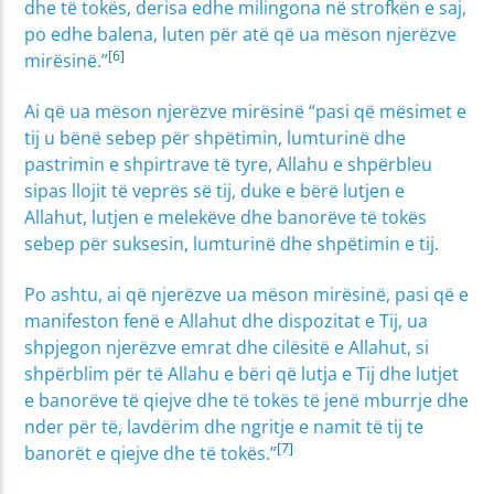
dhe të tokës, derisa edhe milingona në strofkën e saj,
po edhe balena, luten për atë që ua mëson njerëzve
[6]
mirësinë.”
Ai që ua mëson njerëzve mirësinë “pasi që mësimet e
tij u bënë sebep për shpëtimin, lumturinë dhe
pastrimin e shpirtrave të tyre, Allahu e shpërbleu
sipas llojit të veprës së tij, duke e bërë lutjen e
Allahut, lutjen e melekëve dhe banorëve të tokës
sebep për suksesin, lumturinë dhe shpëtimin e tij.
Po ashtu, ai që njerëzve ua mëson mirësinë, pasi që e
manifeston fenë e Allahut dhe dispozitat e Tij, ua
shpjegon njerëzve emrat dhe cilësitë e Allahut, si
shpërblim për të Allahu e bëri që lutja e Tij dhe lutjet
e banorëve të qiejve dhe të tokës të jenë mburrje dhe
nder për të, lavdërim dhe ngritje e namit të tij te
[7]
banorët e qiejve dhe të tokës.”