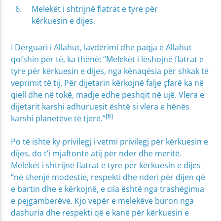
Melekët i shtrijnë flatrat e tyre për
kërkuesin e dijes.
I Dërguari i Allahut, lavdërimi dhe paqja e Allahut
qofshin për të, ka thënë: “Melekët i lëshojnë flatrat e
tyre për kërkuesin e dijes, nga kënaqësia për shkak të
veprimit të tij. Për dijetarin kërkojnë falje çfarë ka në
qiell dhe në tokë, madje edhe peshqit në ujë. Vlera e
dijetarit karshi adhuruesit është si vlera e hënës
[8]
karshi planetëve të tjerë.”
Po të ishte ky privilegj i vetmi privilegj për kërkuesin e
dijes, do t’i mjaftonte atij për nder dhe meritë.
Melekët i shtrijnë flatrat e tyre për kërkuesin e dijes
“në shenjë modestie, respekti dhe nderi për dijen që
e bartin dhe e kërkojnë, e cila është nga trashëgimia
e pejgamberëve. Kjo vepër e melekëve buron nga
dashuria dhe respekti që e kanë për kërkuesin e