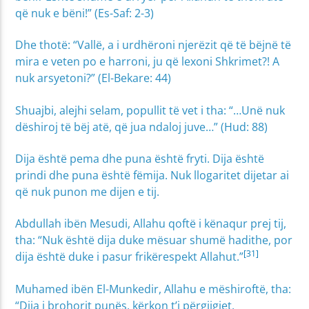
që nuk e bëni!” (Es-Saf: 2-3)
Dhe thotë: “Vallë, a i urdhëroni njerëzit që të bëjnë të
mira e veten po e harroni, ju që lexoni Shkrimet?! A
nuk arsyetoni?” (El-Bekare: 44)
Shuajbi, alejhi selam, popullit të vet i tha: “…Unë nuk
dëshiroj të bëj atë, që jua ndaloj juve…” (Hud: 88)
Dija është pema dhe puna është fryti. Dija është
prindi dhe puna është fëmija. Nuk llogaritet dijetar ai
që nuk punon me dijen e tij.
Abdullah ibën Mesudi, Allahu qoftë i kënaqur prej tij,
tha: “Nuk është dija duke mësuar shumë hadithe, por
[31]
dija është duke i pasur frikërespekt Allahut.”
Muhamed ibën El-Munkedir, Allahu e mëshiroftë, tha:
“Dija i brohorit punës, kërkon t’i përgjigjet,