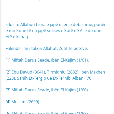
E lusim Allahun të na e japë dijen e dobishme, punën
e mirë dhe të na japë sukses në atë që Ai e do dhe
Atë e kënaq.
Falënderimi i takon Allahut, Zotit të botëve.
[1]
Miftah Darus Seade, Ibën El-Kajim (1/61).
[2]
Ebu Davud (3641), Tirmidhiu (2682), Ibën Maxheh
(223), Sahih Et-Tergib ue Et-Terhib, Albani (70).
[3]
Miftah Darus Seade, Ibën El-Kajim (1/66).
[4]
Muslimi (2699).
[5]
Miftah Darus Seade, Ibën El-Kajim (1/63).