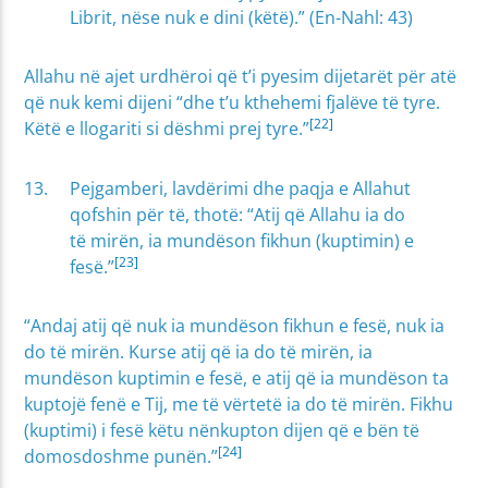
Librit, nëse nuk e dini (këtë).” (En-Nahl: 43)
Allahu në ajet urdhëroi që t’i pyesim dijetarët për atë
që nuk kemi dijeni “dhe t’u kthehemi fjalëve të tyre.
[22]
Këtë e llogariti si dëshmi prej tyre.”
Pejgamberi, lavdërimi dhe paqja e Allahut
qofshin për të, thotë: “Atij që Allahu ia do
të mirën, ia mundëson fikhun (kuptimin) e
[23]
fesë.”
“Andaj atij që nuk ia mundëson fikhun e fesë, nuk ia
do të mirën. Kurse atij që ia do të mirën, ia
mundëson kuptimin e fesë, e atij që ia mundëson ta
kuptojë fenë e Tij, me të vërtetë ia do të mirën. Fikhu
(kuptimi) i fesë këtu nënkupton dijen që e bën të
[24]
domosdoshme punën.”