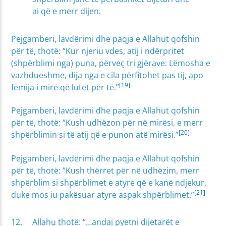
ai që e merr dijen.
Pejgamberi, lavdërimi dhe paqja e Allahut qofshin
për të, thotë: “Kur njeriu vdes, atij i ndërpritet
(shpërblimi nga) puna, përveç tri gjërave: Lëmosha e
vazhdueshme, dija nga e cila përfitohet pas tij, apo
[19]
fëmija i mirë që lutet për të.”
Pejgamberi, lavdërimi dhe paqja e Allahut qofshin
për të, thotë: “Kush udhëzon për në mirësi, e merr
[20]
shpërblimin si të atij që e punon atë mirësi.”
Pejgamberi, lavdërimi dhe paqja e Allahut qofshin
për të, thotë: “Kush thërret për në udhëzim, merr
shpërblim si shpërblimet e atyre që e kanë ndjekur,
[21]
duke mos iu pakësuar atyre aspak shpërblimet.”
Allahu thotë: “…andaj pyetni dijetarët e