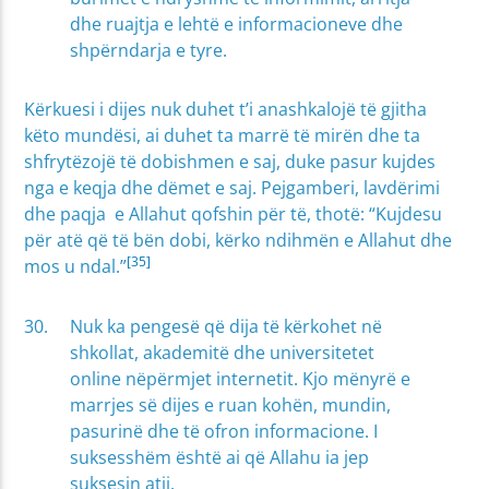
dhe ruajtja e lehtë e informacioneve dhe
shpërndarja e tyre.
Kërkuesi i dijes nuk duhet t’i anashkalojë të gjitha
këto mundësi, ai duhet ta marrë të mirën dhe ta
shfrytëzojë të dobishmen e saj, duke pasur kujdes
nga e keqja dhe dëmet e saj. Pejgamberi, lavdërimi
dhe paqja e Allahut qofshin për të, thotë: “Kujdesu
për atë që të bën dobi, kërko ndihmën e Allahut dhe
[35]
mos u ndal.”
Nuk ka pengesë që dija të kërkohet në
shkollat, akademitë dhe universitetet
online nëpërmjet internetit. Kjo mënyrë e
marrjes së dijes e ruan kohën, mundin,
pasurinë dhe të ofron informacione. I
suksesshëm është ai që Allahu ia jep
suksesin atij.