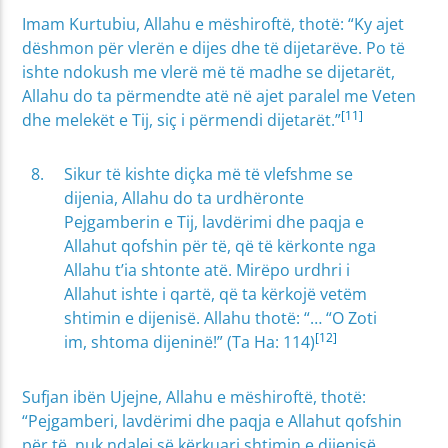
Imam Kurtubiu, Allahu e mëshiroftë, thotë: “Ky ajet
dëshmon për vlerën e dijes dhe të dijetarëve. Po të
ishte ndokush me vlerë më të madhe se dijetarët,
Allahu do ta përmendte atë në ajet paralel me Veten
[11]
dhe melekët e Tij, siç i përmendi dijetarët.”
Sikur të kishte diçka më të vlefshme se
dijenia, Allahu do ta urdhëronte
Pejgamberin e Tij, lavdërimi dhe paqja e
Allahut qofshin për të, që të kërkonte nga
Allahu t’ia shtonte atë. Mirëpo urdhri i
Allahut ishte i qartë, që ta kërkojë vetëm
shtimin e dijenisë. Allahu thotë: “… “O Zoti
[12]
im, shtoma dijeninë!” (Ta Ha: 114)
Sufjan ibën Ujejne, Allahu e mëshiroftë, thotë:
“Pejgamberi, lavdërimi dhe paqja e Allahut qofshin
për të, nuk ndalej së kërkuari shtimin e dijenisë,