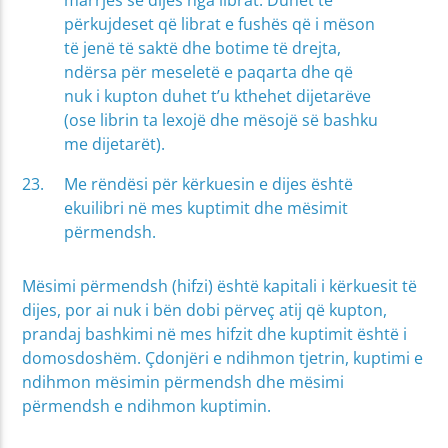
përkujdeset që librat e fushës që i mëson
të jenë të saktë dhe botime të drejta,
ndërsa për meseletë e paqarta dhe që
nuk i kupton duhet t’u kthehet dijetarëve
(ose librin ta lexojë dhe mësojë së bashku
me dijetarët).
Me rëndësi për kërkuesin e dijes është
ekuilibri në mes kuptimit dhe mësimit
përmendsh.
Mësimi përmendsh (hifzi) është kapitali i kërkuesit të
dijes, por ai nuk i bën dobi përveç atij që kupton,
prandaj bashkimi në mes hifzit dhe kuptimit është i
domosdoshëm. Çdonjëri e ndihmon tjetrin, kuptimi e
ndihmon mësimin përmendsh dhe mësimi
përmendsh e ndihmon kuptimin.