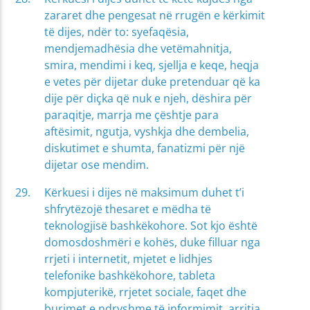
zararet dhe pengesat në rrugën e kërkimit
të dijes, ndër to: syefaqësia,
mendjemadhësia dhe vetëmahnitja,
smira, mendimi i keq, sjellja e keqe, heqja
e vetes për dijetar duke pretenduar që ka
dije për diçka që nuk e njeh, dëshira për
paraqitje, marrja me çështje para
aftësimit, ngutja, vyshkja dhe dembelia,
diskutimet e shumta, fanatizmi për një
dijetar ose mendim.
Kërkuesi i dijes në maksimum duhet t’i
shfrytëzojë thesaret e mëdha të
teknologjisë bashkëkohore. Sot kjo është
domosdoshmëri e kohës, duke filluar nga
rrjeti i internetit, mjetet e lidhjes
telefonike bashkëkohore, tableta
kompjuterikë, rrjetet sociale, faqet dhe
burimet e ndryshme të informimit, arritja