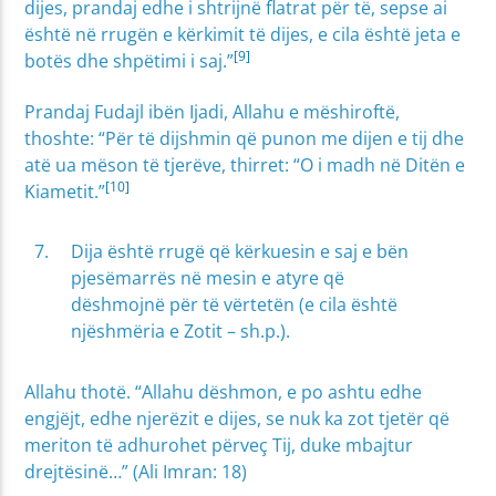
dijes, prandaj edhe i shtrijnë flatrat për të, sepse ai
është në rrugën e kërkimit të dijes, e cila është jeta e
[9]
botës dhe shpëtimi i saj.”
Prandaj Fudajl ibën Ijadi, Allahu e mëshiroftë,
thoshte: “Për të dijshmin që punon me dijen e tij dhe
atë ua mëson të tjerëve, thirret: “O i madh në Ditën e
[10]
Kiametit.”
Dija është rrugë që kërkuesin e saj e bën
pjesëmarrës në mesin e atyre që
dëshmojnë për të vërtetën (e cila është
njëshmëria e Zotit – sh.p.).
Allahu thotë. “Allahu dëshmon, e po ashtu edhe
engjëjt, edhe njerëzit e dijes, se nuk ka zot tjetër që
meriton të adhurohet përveç Tij, duke mbajtur
drejtësinë…” (Ali Imran: 18)