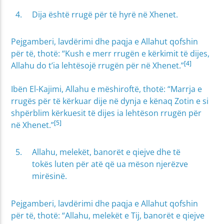
Dija është rrugë për të hyrë në Xhenet.
Pejgamberi, lavdërimi dhe paqja e Allahut qofshin
për të, thotë: “Kush e merr rrugën e kërkimit të dijes,
[4]
Allahu do t’ia lehtësojë rrugën për në Xhenet.”
Ibën El-Kajimi, Allahu e mëshiroftë, thotë: “Marrja e
rrugës për të kërkuar dije në dynja e kënaq Zotin e si
shpërblim kërkuesit të dijes ia lehtëson rrugën për
[5]
në Xhenet.”
Allahu, melekët, banorët e qiejve dhe të
tokës luten për atë që ua mëson njerëzve
mirësinë.
Pejgamberi, lavdërimi dhe paqja e Allahut qofshin
për të, thotë: “Allahu, melekët e Tij, banorët e qiejve