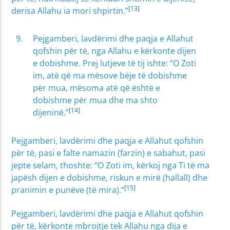
[13]
derisa Allahu ia mori shpirtin.”
Pejgamberi, lavdërimi dhe paqja e Allahut
qofshin për të, nga Allahu e kërkonte dijen
e dobishme. Prej lutjeve të tij ishte: “O Zoti
im, atë që ma mësove bëje të dobishme
për mua, mësoma atë që është e
dobishme për mua dhe ma shto
[14]
dijeninë.”
Pejgamberi, lavdërimi dhe paqja e Allahut qofshin
për të, pasi e falte namazin (farzin) e sabahut, pasi
jepte selam, thoshte: “O Zoti im, kërkoj nga Ti të ma
japësh dijen e dobishme, riskun e mirë (hallall) dhe
[15]
pranimin e punëve (të mira).”
Pejgamberi, lavdërimi dhe paqja e Allahut qofshin
për të, kërkonte mbrojtje tek Allahu nga dija e