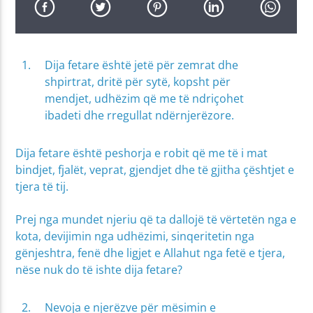
Dija fetare është jetë për zemrat dhe
shpirtrat, dritë për sytë, kopsht për
mendjet, udhëzim që me të ndriçohet
ibadeti dhe rregullat ndërnjerëzore.
Dija fetare është peshorja e robit që me të i mat
bindjet, fjalët, veprat, gjendjet dhe të gjitha çështjet e
tjera të tij.
Prej nga mundet njeriu që ta dallojë të vërtetën nga e
kota, devijimin nga udhëzimi, sinqeritetin nga
gënjeshtra, fenë dhe ligjet e Allahut nga fetë e tjera,
nëse nuk do të ishte dija fetare?
Nevoja e njerëzve për mësimin e