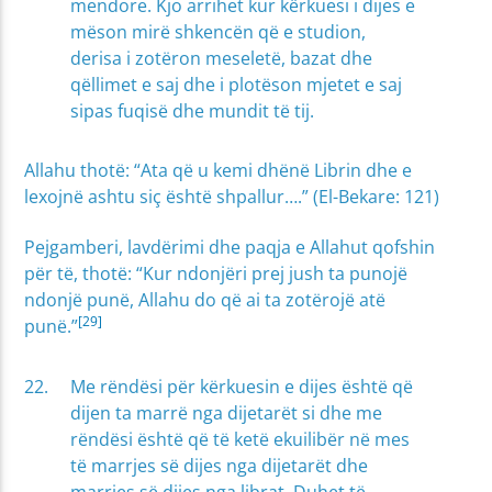
mendore. Kjo arrihet kur kërkuesi i dijes e
mëson mirë shkencën që e studion,
derisa i zotëron meseletë, bazat dhe
qëllimet e saj dhe i plotëson mjetet e saj
sipas fuqisë dhe mundit të tij.
Allahu thotë: “Ata që u kemi dhënë Librin dhe e
lexojnë ashtu siç është shpallur….” (El-Bekare: 121)
Pejgamberi, lavdërimi dhe paqja e Allahut qofshin
për të, thotë: “Kur ndonjëri prej jush ta punojë
ndonjë punë, Allahu do që ai ta zotërojë atë
[29]
punë.”
Me rëndësi për kërkuesin e dijes është që
dijen ta marrë nga dijetarët si dhe me
rëndësi është që të ketë ekuilibër në mes
të marrjes së dijes nga dijetarët dhe
marrjes së dijes nga librat. Duhet të