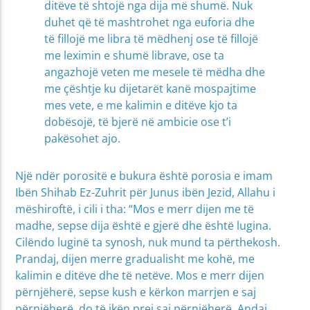
ditëve të shtojë nga dija më shumë. Nuk
duhet që të mashtrohet nga euforia dhe
të fillojë me libra të mëdhenj ose të fillojë
me leximin e shumë librave, ose ta
angazhojë veten me mesele të mëdha dhe
me çështje ku dijetarët kanë mospajtime
mes vete, e me kalimin e ditëve kjo ta
dobësojë, të bjerë në ambicie ose t’i
pakësohet ajo.
Një ndër porositë e bukura është porosia e imam
Ibën Shihab Ez-Zuhrit për Junus ibën Jezid, Allahu i
mëshiroftë, i cili i tha: “Mos e merr dijen me të
madhe, sepse dija është e gjerë dhe është lugina.
Cilëndo luginë ta synosh, nuk mund ta përthekosh.
Prandaj, dijen merre gradualisht me kohë, me
kalimin e ditëve dhe të netëve. Mos e merr dijen
përnjëherë, sepse kush e kërkon marrjen e saj
përnjëherë, do të ikën prej saj përnjëherë. Andaj,