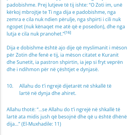
padobishme. Prej lutjeve të tij ishte: “O Zoti im, unë
kërkoj mbrojtje te Ti nga dija e padobishme, nga
zemra e cila nuk ndien përulje, nga shpirti i cili nuk
ngopet (nuk kënaqet me atë që e posedon), dhe nga
[16]
lutja e cila nuk pranohet.”
Dija e dobishme është ajo dije që myslimanit i mëson
për Zotin dhe fenë e tij, ia mëson citatet e Kuranit
dhe Sunetit, ia pastron shpirtin, ia jep si fryt veprën
dhe i ndihmon për në çështjet e dynjasë.
Allahu do t’i ngrejë dijetarët në shkallë të
lartë në dynja dhe ahiret.
Allahu thotë: “…se Allahu do t’i ngrejë në shkallë të
lartë ata midis jush që besojnë dhe që u është dhënë
dija…” (El-Muxhadile: 11)