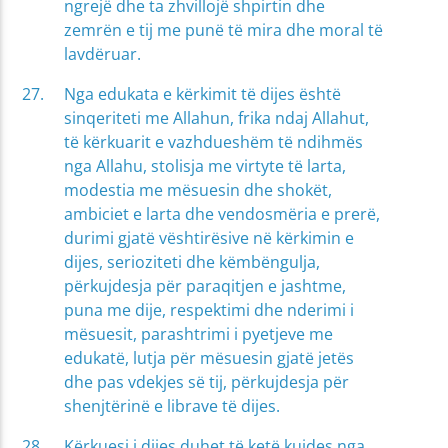
ngrejë dhe ta zhvillojë shpirtin dhe
zemrën e tij me punë të mira dhe moral të
lavdëruar.
Nga edukata e kërkimit të dijes është
sinqeriteti me Allahun, frika ndaj Allahut,
të kërkuarit e vazhdueshëm të ndihmës
nga Allahu, stolisja me virtyte të larta,
modestia me mësuesin dhe shokët,
ambiciet e larta dhe vendosmëria e prerë,
durimi gjatë vështirësive në kërkimin e
dijes, serioziteti dhe këmbëngulja,
përkujdesja për paraqitjen e jashtme,
puna me dije, respektimi dhe nderimi i
mësuesit, parashtrimi i pyetjeve me
edukatë, lutja për mësuesin gjatë jetës
dhe pas vdekjes së tij, përkujdesja për
shenjtërinë e librave të dijes.
Kërkuesi i dijes duhet të ketë kujdes nga