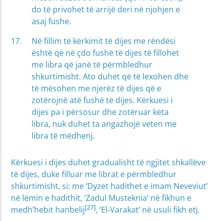
do të privohet të arrijë deri në njohjen e
asaj fushe.
Në fillim të kërkimit të dijes me rëndësi
është që në çdo fushë të dijes të fillohet
me libra që janë të përmbledhur
shkurtimisht. Ato duhet që të lexohen dhe
të mësohen me njerëz të dijes që e
zotërojnë atë fushë të dijes. Kërkuesi i
dijes pa i përsosur dhe zotëruar këta
libra, nuk duhet ta angazhojë veten me
libra të mëdhenj.
Kërkuesi i dijes duhet gradualisht të ngjitet shkallëve
të dijes, duke filluar me librat e përmbledhur
shkurtimisht, si: me ‘Dyzet hadithet e imam Neveviut’
në lëmin e hadithit, ‘Zadul Musteknia’ në fikhun e
[27]
medh’hebit hanbelij
, ‘El-Varakat’ në usuli fikh etj.