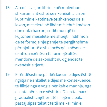
Ajo që e veçon librin e përmbledhur
shkurtimisht është se nxënësit ia afron
kuptimin e kaptinave të shkencës që e
lexon, meseletë në libër më lehtë i mëson
dhe nuk i harron, i ndihmon që t’i
kujtohen meseletë më shpejt, i ndihmon
që të formojë një pamje të përgjithshme
për njohuritë e shkencës që i mëson, e
ushtron nxënësin të formojë aftësi
mendore që zakonisht nuk gjendet te
nxënësit e tjerë.
E rëndësishme për kërkuesin e dijes është
ngjitja në shkallët e dijes me konsekuencë,
të fillojë nga e vogla për kah e madhja, nga
e lehta për kah e vështira. Dijen ta marrë
gradualisht, njëherit të fillojë me pak,
pastaj sipas takatit të tij me kalimin e