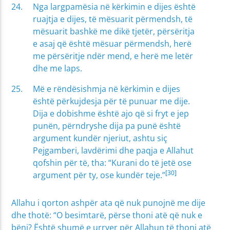
Nga largpamësia në kërkimin e dijes është
ruajtja e dijes, të mësuarit përmendsh, të
mësuarit bashkë me dikë tjetër, përsëritja
e asaj që është mësuar përmendsh, herë
me përsëritje ndër mend, e herë me letër
dhe me laps.
Më e rëndësishmja në kërkimin e dijes
është përkujdesja për të punuar me dije.
Dija e dobishme është ajo që si fryt e jep
punën, përndryshe dija pa punë është
argument kundër njeriut, ashtu siç
Pejgamberi, lavdërimi dhe paqja e Allahut
qofshin për të, tha: “Kurani do të jetë ose
[30]
argument për ty, ose kundër teje.”
Allahu i qorton ashpër ata që nuk punojnë me dije
dhe thotë: “O besimtarë, përse thoni atë që nuk e
bëni? Është shumë e urryer për Allahun të thoni atë