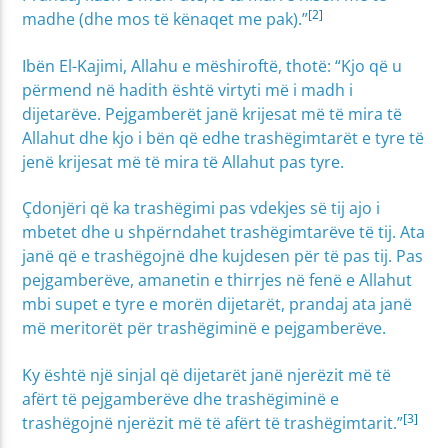
[2]
madhe (dhe mos të kënaqet me pak).”
Ibën El-Kajimi, Allahu e mëshiroftë, thotë: “Kjo që u
përmend në hadith është virtyti më i madh i
dijetarëve. Pejgamberët janë krijesat më të mira të
Allahut dhe kjo i bën që edhe trashëgimtarët e tyre të
jenë krijesat më të mira të Allahut pas tyre.
Çdonjëri që ka trashëgimi pas vdekjes së tij ajo i
mbetet dhe u shpërndahet trashëgimtarëve të tij. Ata
janë që e trashëgojnë dhe kujdesen për të pas tij. Pas
pejgamberëve, amanetin e thirrjes në fenë e Allahut
mbi supet e tyre e morën dijetarët, prandaj ata janë
më meritorët për trashëgiminë e pejgamberëve.
Ky është një sinjal që dijetarët janë njerëzit më të
afërt të pejgamberëve dhe trashëgiminë e
[3]
trashëgojnë njerëzit më të afërt të trashëgimtarit.”