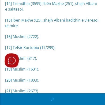
[14]
Tirmidhiu (3599), Ibën Maxhe (251), shejh Albani
e saktësoi.
[15]
Ibën Maxhe 925), shejh Albani hadithin e vlerësoi
të mire.
[16]
Muslimi (2722).
[17]
Tefsir Kurtubiu (17/299).
[18]
Muslimi (817).
[19]
Muslimi (1631).
[20]
Muslimi (1893).
[21]
Muslimi (2673).
[22]
Miftah Darus Seade, Ibën El-Kajim (1/49).