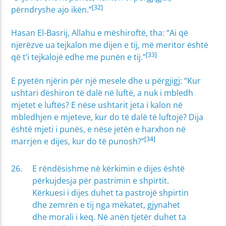
[32]
përndryshe ajo ikën.”
Hasan El-Basrij, Allahu e mëshiroftë, tha: “Ai që
njerëzve ua tejkalon me dijen e tij, më meritor është
[33]
që t’i tejkalojë edhe me punën e tij.”
E pyetën njërin për një mesele dhe u përgjigj: “Kur
ushtari dëshiron të dalë në luftë, a nuk i mbledh
mjetet e luftës? E nëse ushtarit jeta i kalon në
mbledhjen e mjeteve, kur do të dalë të luftojë? Dija
është mjeti i punës, e nëse jetën e harxhon në
[34]
marrjen e dijes, kur do të punosh?”
E rëndësishme në kërkimin e dijes është
përkujdesja për pastrimin e shpirtit.
Kërkuesi i dijes duhet ta pastrojë shpirtin
dhe zemrën e tij nga mëkatet, gjynahet
dhe morali i keq. Në anën tjetër duhet ta