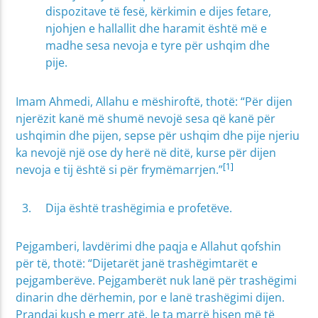
dispozitave të fesë, kërkimin e dijes fetare,
njohjen e hallallit dhe haramit është më e
madhe sesa nevoja e tyre për ushqim dhe
pije.
Imam Ahmedi, Allahu e mëshiroftë, thotë: “Për dijen
njerëzit kanë më shumë nevojë sesa që kanë për
ushqimin dhe pijen, sepse për ushqim dhe pije njeriu
ka nevojë një ose dy herë në ditë, kurse për dijen
[1]
nevoja e tij është si për frymëmarrjen.”
Dija është trashëgimia e profetëve.
Pejgamberi, lavdërimi dhe paqja e Allahut qofshin
për të, thotë: “Dijetarët janë trashëgimtarët e
pejgamberëve. Pejgamberët nuk lanë për trashëgimi
dinarin dhe dërhemin, por e lanë trashëgimi dijen.
Prandaj kush e merr atë, le ta marrë hisen më të