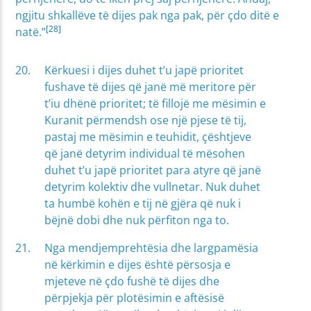
ngjitu shkallëve të dijes pak nga pak, për çdo ditë e
[28]
natë.”
Kërkuesi i dijes duhet t’u japë prioritet
fushave të dijes që janë më meritore për
t’iu dhënë prioritet; të fillojë me mësimin e
Kuranit përmendsh ose një pjese të tij,
pastaj me mësimin e teuhidit, çështjeve
që janë detyrim individual të mësohen
duhet t’u japë prioritet para atyre që janë
detyrim kolektiv dhe vullnetar. Nuk duhet
ta humbë kohën e tij në gjëra që nuk i
bëjnë dobi dhe nuk përfiton nga to.
Nga mendjemprehtësia dhe largpamësia
në kërkimin e dijes është përsosja e
mjeteve në çdo fushë të dijes dhe
përpjekja për plotësimin e aftësisë