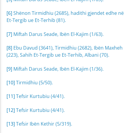
[6]
Shënon Tirmidhiu (2685), hadithi gjendet edhe në
Et-Tergib ue Et-Terhib (81).
[7]
Miftah Darus Seade, Ibën El-Kajim (1/63).
[8]
Ebu Davud (3641), Tirmidhiu (2682), Ibën Maxheh
(223), Sahih Et-Tergib ue Et-Terhib, Albani (70).
[9]
Miftah Darus Seade, Ibën El-Kajim (1/36).
[10]
Tirmidhiu (5/50).
[11]
Tefsir Kurtubiu (4/41).
[12]
Tefsir Kurtubiu (4/41).
[13]
Tefsir Ibën Kethir (5/319).