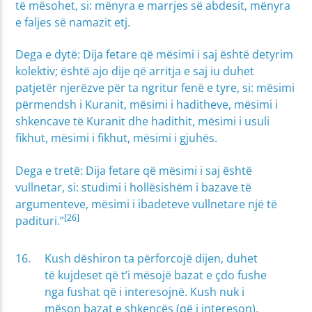
të mësohet, si: mënyra e marrjes së abdesit, mënyra
e faljes së namazit etj.
Dega e dytë: Dija fetare që mësimi i saj është detyrim
kolektiv; është ajo dije që arritja e saj iu duhet
patjetër njerëzve për ta ngritur fenë e tyre, si: mësimi
përmendsh i Kuranit, mësimi i haditheve, mësimi i
shkencave të Kuranit dhe hadithit, mësimi i usuli
fikhut, mësimi i fikhut, mësimi i gjuhës.
Dega e tretë: Dija fetare që mësimi i saj është
vullnetar, si: studimi i hollësishëm i bazave të
argumenteve, mësimi i ibadeteve vullnetare një të
[26]
padituri.”
Kush dëshiron ta përforcojë dijen, duhet
të kujdeset që t’i mësojë bazat e çdo fushe
nga fushat që i interesojnë. Kush nuk i
mëson bazat e shkencës (që i intereson),