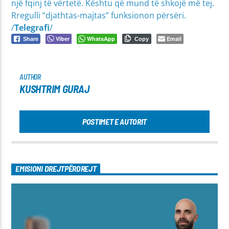
një fqinj të vërtetë. Kështu që mund të shkojë më tej.
Rregulli “djathtas-majtas” funksionon përsëri.
/
Telegrafi
/
Viber
WhatsApp
Email
Share
Copy
AUTHOR
KUSHTRIM GURAJ
POSTIMET E AUTORIT
EMISIONI DREJTPËRDREJT