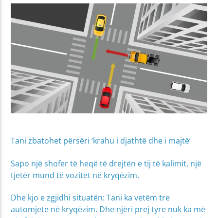
Tani zbatohet përsëri ‘krahu i djathtë dhe i majtë’
Sapo një shofer të heqë të drejtën e tij të kalimit, një
tjetër mund të vozitet në kryqëzim.
Dhe kjo e zgjidhi situatën: Tani ka vetëm tre
automjete në kryqëzim. Dhe njëri prej tyre nuk ka më