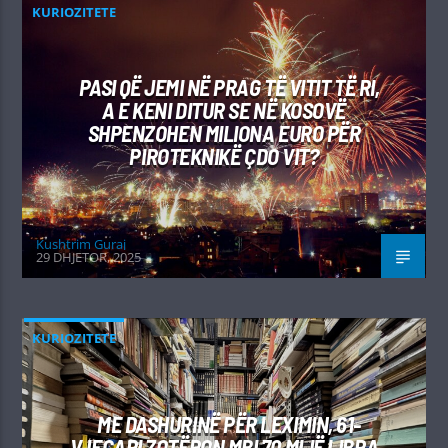
KURIOZITETE
PASI QË JEMI NË PRAG TË VITIT TË RI,
A E KENI DITUR SE NË KOSOVË
SHPENZOHEN MILIONA EURO PËR
PIROTEKNIKË ÇDO VIT?
Kushtrim Guraj
29 DHJETOR, 2025
KURIOZITETE
ME DASHURINË PËR LEXIMIN, 61-
VJEÇARI ZOTËRON MBI 70 MIJË LIBRA