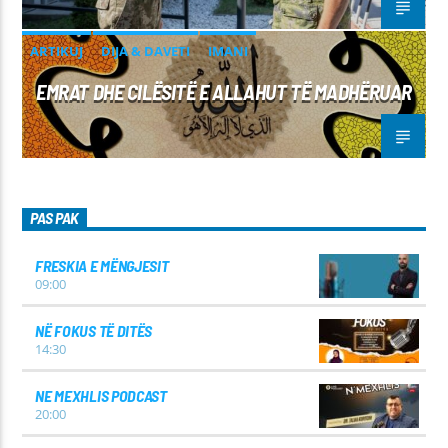
ARTIKUJ
DIJA & DAVETI
IMANI
EMRAT DHE CILËSITË E ALLAHUT TË MADHËRUAR
PAS PAK
FRESKIA E MËNGJESIT
09:00
NË FOKUS TË DITËS
14:30
NE MEXHLIS PODCAST
20:00