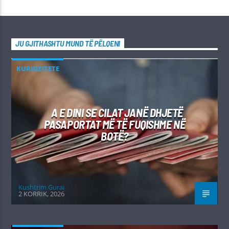
JU GJITHASHTU MUND TË PËLQENI
KURIOZITETE
A E DINI SE CILAT JANË DHJETË
PASAPORTAT MË TË FUQISHME NË
BOTË?
Kushtrim Guraj
2 KORRIK, 2026