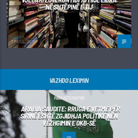
NË SHTËPINË E TIJ
Hevzi
7 PRILL, 2025
VAZHDO LEXIMIN
PARA KËTI POSTIMI
ARABIA SAUDITE: RRUGA E VETME PËR
SIRINË ËSHTË ZGJIDHJA POLITIKE NËN
VËZHGIMIN E OKB-SË