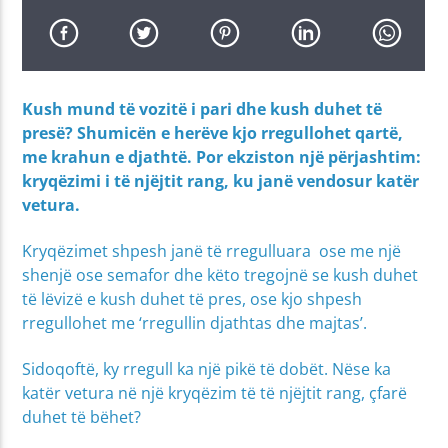
Kush mund të vozitë i pari dhe kush duhet të
presë? Shumicën e herëve kjo rregullohet qartë,
me krahun e djathtë. Por ekziston një përjashtim:
kryqëzimi i të njëjtit rang, ku janë vendosur katër
vetura.
Kryqëzimet shpesh janë të rregulluara ose me një
shenjë ose semafor dhe këto tregojnë se kush duhet
të lëvizë e kush duhet të pres, ose kjo shpesh
rregullohet me ‘rregullin djathtas dhe majtas’.
Sidoqoftë, ky rregull ka një pikë të dobët. Nëse ka
katër vetura në një kryqëzim të të njëjtit rang, çfarë
duhet të bëhet?