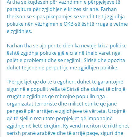
Ai tha se kujdesen për vazhdimin e përpjekjeve të
paraqitura për zgjidhjen e krizës siriane. Farhan
thekson se sipas pikëpamjes së vendit të tij zgjidhja
politike nën vëzhgimin e OKB-së është rruga e vetme
e zgjidhjes.
Farhan tha se ajo për të cilën ka nevojë kriza politike
është zgjidhja politike gjë e cila në thelb varet nga
palët e problemit dhe se regjimi i Sirisë dhe opozita
duhet të jenë në përputhje me zgjidhjen politike.
“Përpjekjet që do të tregohen, duhet të garantojnë
sigurinë e popullit vëlla të Sirisë dhe duhet të ofrojë
rrugët e zgjidhjes që mbrojnë popullin nga
organizatat terroriste dhe milicët etnikë që janë
pengesë për arritjen e zgjidhjeve të vërteta. Urojmë
që të sjellin rezultate përpjekjet që imponojnë
zgjidhje në këtë drejtim. Ky vend meriton të rikthehet
sërish pranë arabëve dhe të arrijë paqe, siguri dhe