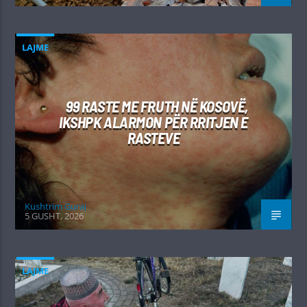
LAJME
99 RASTE ME FRUTH NË KOSOVË,
IKSHPK ALARMON PËR RRITJEN E
RASTEVE
Kushtrim Guraj
5 GUSHT, 2026
LAJME