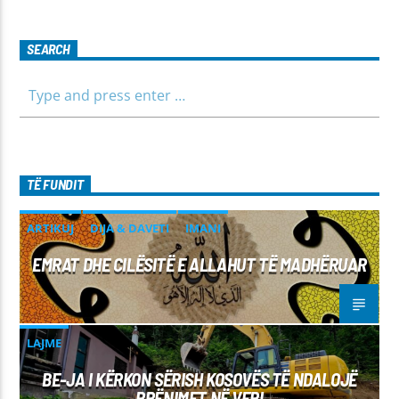
SEARCH
TË FUNDIT
ARTIKUJ
DIJA & DAVETI
IMANI
EMRAT DHE CILËSITË E ALLAHUT TË MADHËRUAR
LAJME
BE-JA I KËRKON SËRISH KOSOVËS TË NDALOJË
RRËNIMET NË VERI