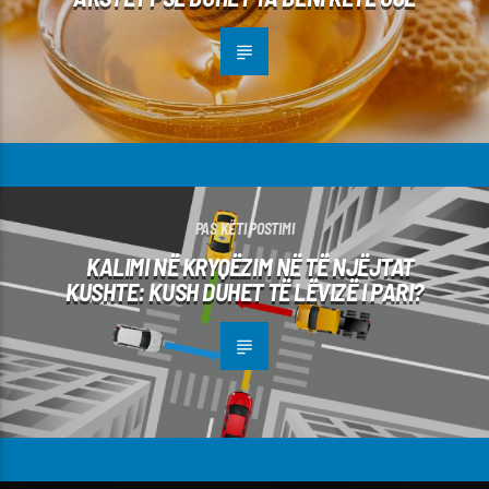
PAS KËTI POSTIMI
KALIMI NË KRYQËZIM NË TË NJËJTAT
KUSHTE: KUSH DUHET TË LËVIZË I PARI?