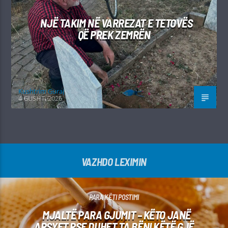
NJË TAKIM NË VARREZAT E TETOVËS
QË PREK ZEMRËN
Kushtrim Guraj
4 GUSHT, 2026
VAZHDO LEXIMIN
PARA KËTI POSTIMI
MJALTË PARA GJUMIT – KËTO JANË
ARSYET PSE DUHET TA BËNI KËTË GJË