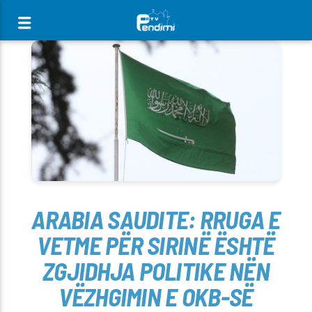
[There are no radio stations in the database]
ARABIA SAUDITE: RRUGA E
VETME PËR SIRINË ËSHTË
ZGJIDHJA POLITIKE NËN
VËZHGIMIN E OKB-SË