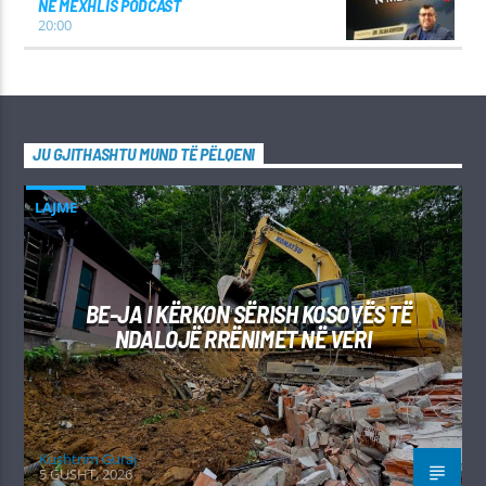
NE MEXHLIS PODCAST
20:00
JU GJITHASHTU MUND TË PËLQENI
LAJME
BE-JA I KËRKON SËRISH KOSOVËS TË
NDALOJË RRËNIMET NË VERI
Kushtrim Guraj
5 GUSHT, 2026