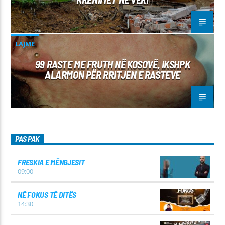
LAJME
99 RASTE ME FRUTH NË KOSOVË, IKSHPK
ALARMON PËR RRITJEN E RASTEVE
PAS PAK
FRESKIA E MËNGJESIT
09:00
NË FOKUS TË DITËS
14:30