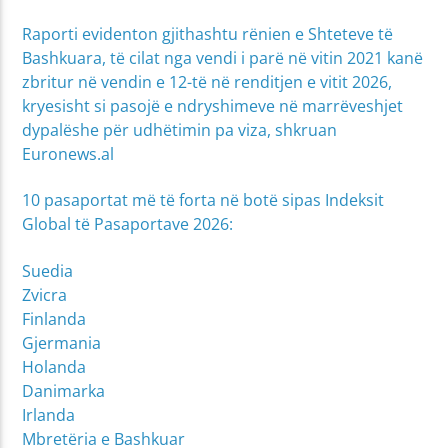
Raporti evidenton gjithashtu rënien e Shteteve të
Bashkuara, të cilat nga vendi i parë në vitin 2021 kanë
zbritur në vendin e 12-të në renditjen e vitit 2026,
kryesisht si pasojë e ndryshimeve në marrëveshjet
dypalëshe për udhëtimin pa viza, shkruan
Euronews.al
10 pasaportat më të forta në botë sipas Indeksit
Global të Pasaportave 2026:
Suedia
Zvicra
Finlanda
Gjermania
Holanda
Danimarka
Irlanda
Mbretëria e Bashkuar