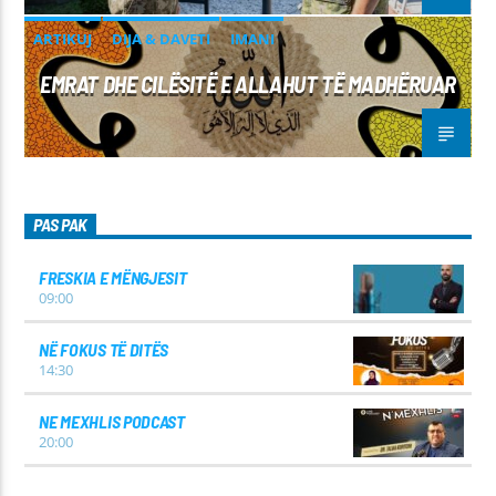
ARTIKUJ
DIJA & DAVETI
IMANI
EMRAT DHE CILËSITË E ALLAHUT TË MADHËRUAR
PAS PAK
FRESKIA E MËNGJESIT
09:00
NË FOKUS TË DITËS
14:30
NE MEXHLIS PODCAST
20:00