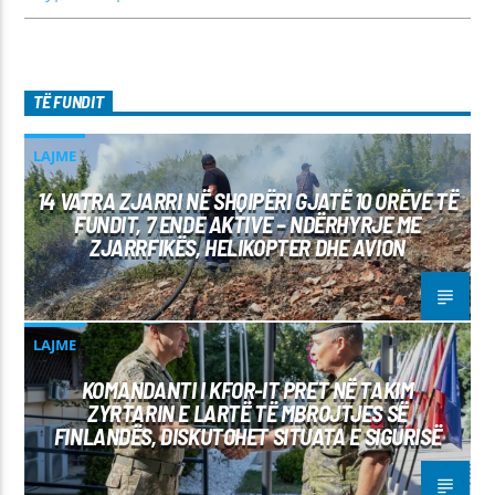
TË FUNDIT
LAJME
14 VATRA ZJARRI NË SHQIPËRI GJATË 10 ORËVE TË
FUNDIT, 7 ENDE AKTIVE – NDËRHYRJE ME
ZJARRFIKËS, HELIKOPTER DHE AVION
LAJME
KOMANDANTI I KFOR-IT PRET NË TAKIM
ZYRTARIN E LARTË TË MBROJTJES SË
FINLANDËS, DISKUTOHET SITUATA E SIGURISË