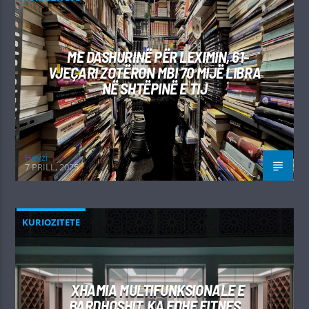
ME DASHURINË PËR LEXIMIN, 61-
VJEÇARI ZOTËRON MBI 70 MIJË LIBRA
NË SHTËPINË E TIJ
Hevzi
7 PRILL, 2025
KURIOZITETE
XHAMIA MULTIFUNKSIONALE E
BARDHOSHIT, KA EDHE FITNES