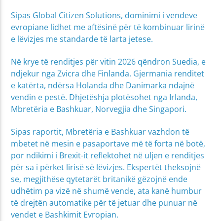
Sipas Global Citizen Solutions, dominimi i vendeve
evropiane lidhet me aftësinë për të kombinuar lirinë
e lëvizjes me standarde të larta jetese.
Në krye të renditjes për vitin 2026 qëndron Suedia, e
ndjekur nga Zvicra dhe Finlanda. Gjermania renditet
e katërta, ndërsa Holanda dhe Danimarka ndajnë
vendin e pestë. Dhjetëshja plotësohet nga Irlanda,
Mbretëria e Bashkuar, Norvegjia dhe Singapori.
Sipas raportit, Mbretëria e Bashkuar vazhdon të
mbetet në mesin e pasaportave më të forta në botë,
por ndikimi i Brexit-it reflektohet në uljen e renditjes
për sa i përket lirisë së lëvizjes. Ekspertët theksojnë
se, megjithëse qytetarët britanikë gëzojnë ende
udhëtim pa vizë në shumë vende, ata kanë humbur
të drejtën automatike për të jetuar dhe punuar në
vendet e Bashkimit Evropian.