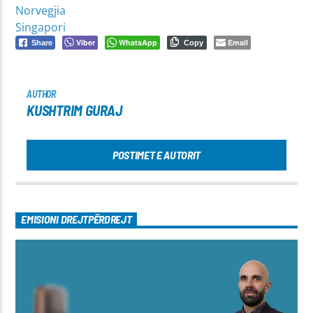
Norvegjia
Singapori
Viber
WhatsApp
Email
Share
Copy
AUTHOR
KUSHTRIM GURAJ
POSTIMET E AUTORIT
EMISIONI DREJTPËRDREJT