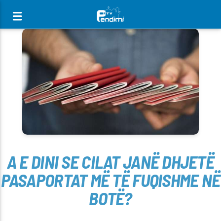
[There are no radio stations in the database]
A E DINI SE CILAT JANË DHJETË
PASAPORTAT MË TË FUQISHME NË
BOTË?