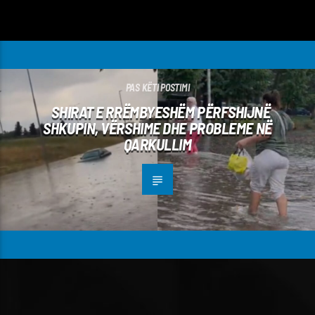
PAS KËTI POSTIMI
SHIRAT E RRËMBYESHËM PËRFSHIJNË
SHKUPIN, VËRSHIME DHE PROBLEME NË
QARKULLIM