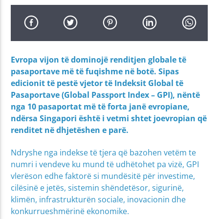
Evropa vijon të dominojë renditjen globale të
pasaportave më të fuqishme në botë. Sipas
edicionit të pestë vjetor të Indeksit Global të
Pasaportave (Global Passport Index – GPI), nëntë
nga 10 pasaportat më të forta janë evropiane,
ndërsa Singapori është i vetmi shtet joevropian që
renditet në dhjetëshen e parë.
Ndryshe nga indekse të tjera që bazohen vetëm te
numri i vendeve ku mund të udhëtohet pa vizë, GPI
vlerëson edhe faktorë si mundësitë për investime,
cilësinë e jetës, sistemin shëndetësor, sigurinë,
klimën, infrastrukturën sociale, inovacionin dhe
konkurrueshmërinë ekonomike.