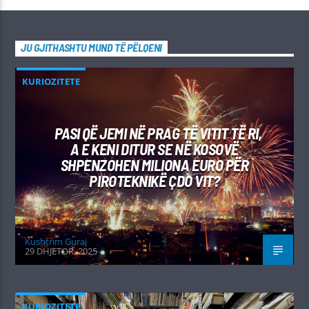
JU GJITHASHTU MUND TË PËLQENI
KURIOZITETE
PASI QË JEMI NË PRAG TË VITIT TË RI,
A E KENI DITUR SE NË KOSOVË
SHPENZOHEN MILIONA EURO PËR
PIROTEKNIKË ÇDO VIT?
Kushtrim Guraj
29 DHJETOR, 2025
KURIOZITETE