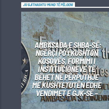
JU GJITHASHTU MUND TË PËLQENI
AMBASADA E SHBA-SË:
NGËRÇI PO I KUSHTON
KOSOVËS, FORMIMI I
INSTITUCIONEVE TË
BËHET NË PËRPUTHJE
ME KUSHTETUTËN EDHE
VENDIMET E GJK-SË –