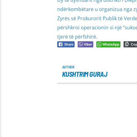
ndërkombëtare u organizua nga zyr
Zyrës së Prokurorit Publik të Verd
përshkroi operacionin si një “sukse
tjerë të përfshirë.
Viber
WhatsApp
Share
Co
AUTHOR
KUSHTRIM GURAJ