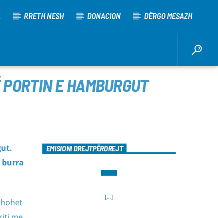
A
RRETH NESH
DONACION
DËRGO MESAZH
Ë PORTIN E HAMBURGUT
ut.
EMISIONI DREJTPËRDREJT
 burra
[...]
yshohet
iti me