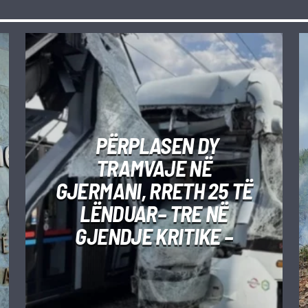
PËRPLASEN DY
TRAMVAJE NË
GJERMANI, RRETH 25 TË
LËNDUAR– TRE NË
GJENDJE KRITIKE –