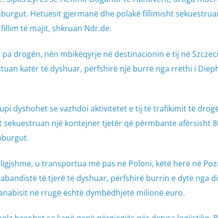
mburgut. Hetuesit gjermanë dhe polakë fillimisht sekuestrua
llim të majit, shkruan Ndr.de.
 pa drogën, nën mbikëqyrje në destinacionin e tij në Szczeci
tuan katër të dyshuar, përfshirë një burrë nga rrethi i Diep
pi dyshohet se vazhdoi aktivitetet e tij të trafikimit të drog
gjit sekuestruan një kontejner tjetër që përmbante afërsisht 
mburgut.
paligjshme, u transportua më pas në Poloni, këtë herë në Po
abandistë të tjerë të dyshuar, përfshirë burrin e dytë nga dis
kanabisit në rrugë është dymbëdhjetë milionë euro.
pholz besohet se kanë qenë përgjegjës për detyra logjistike. B