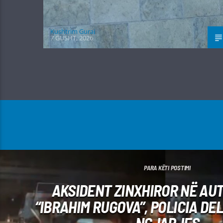
Kushtrim Guraj
7 GUSHT, 2026
PARA KËTI POSTIMI
AKSIDENT ZINXHIROR NË A
“IBRAHIM RUGOVA”, POLICIA DEL