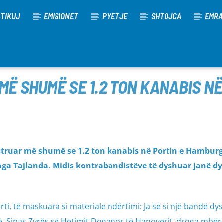
TIKUJ
EMISIONET
PYETJE
SHTOJCA
EMR
MË SHUMË SE 1.2 TON KANABIS N
struar më shumë se 1.2 ton kanabis në Portin e Hamburg
nga Tajlanda. Midis kontrabandistëve të dyshuar janë dy
ti, të maskuara si materiale ndërtimi: Ja se si një bandë d
. Sipas Zyrës së Hetimit Doganor të Hanoverit, droga mbërr