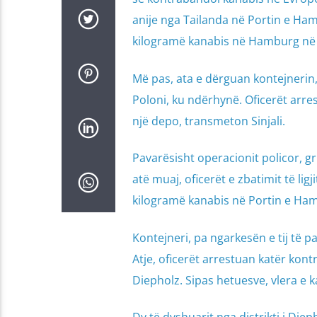
anije nga Tailanda në Portin e Ha
kilogramë kanabis në Hamburg në fi
Më pas, ata e dërguan kontejnerin,
Poloni, ku ndërhynë. Oficerët arres
një depo, transmeton Sinjali.
Pavarësisht operacionit policor, gru
atë muaj, oficerët e zbatimit të li
kilogramë kanabis në Portin e Ha
Kontejneri, pa ngarkesën e tij të 
Atje, oficerët arrestuan katër kontr
Diepholz. Sipas hetuesve, vlera e 
Dy të dyshuarit nga distrikti i Die