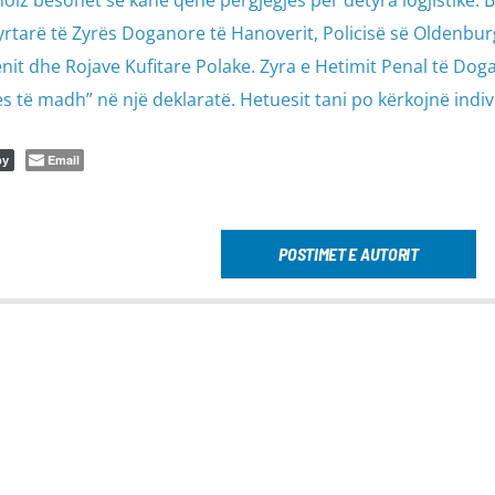
tarë të Zyrës Doganore të Hanoverit, Policisë së Oldenbur
enit dhe Rojave Kufitare Polake. Zyra e Hetimit Penal të Dog
s të madh” në një deklaratë. Hetuesit tani po kërkojnë indiv
Email
py
POSTIMET E AUTORIT