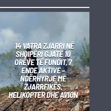
14 VATRA ZJARRI NË
SHQIPËRI GJATË 10
ORËVE TË FUNDIT, 7
ENDE AKTIVE –
NDËRHYRJE ME
ZJARRFIKËS,
HELIKOPTER DHE AVION