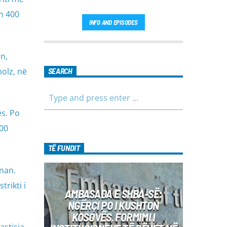
n 400
INFO AND EPISODES
n,
holz, në
SEARCH
ës. Po
800
TË FUNDIT
znan.
trikti i
AMBASADA E SHBA-SË:
NGËRÇI PO I KUSHTON
KOSOVËS, FORMIMI I
astisja