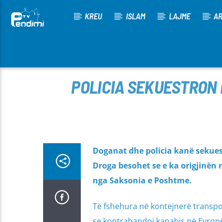
KREU
ISLAM
LAJME
AR
[There are no radio stations in the database]
POLICIA SEKUESTRON 
Doganat dhe policia kanë sekue
Droga besohet se e ka origjinën 
nga Saksonia e Poshtme.
Të fshehura në kontejnerë transpor
se kontrabandoi kanabis në Evropë