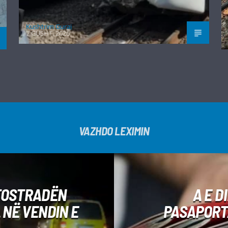
Kushtrim Guraj
7 GUSHT, 2026
VAZHDO LEXIMIN
UTOSTRADËN
A E D
 NË VENDIN E
PASAPORTA