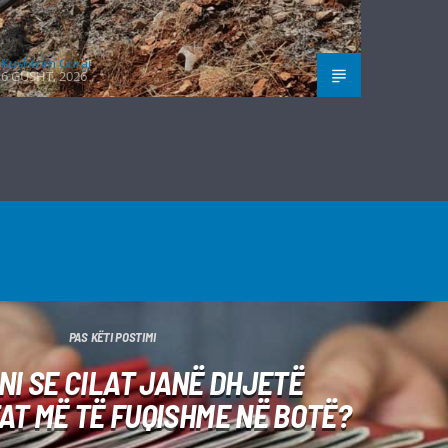
Kushtrim Guraj
6 GUSHT, 2026
PAS KËTI POSTIMI
INI SE CILAT JANË DHJETË
T MË TË FUQISHME NË BOTË?