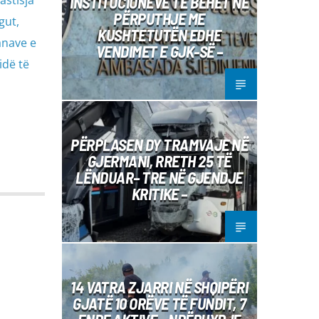
INSTITUCIONEVE TË BËHET NË
PËRPUTHJE ME
gut,
KUSHTETUTËN EDHE
anave e
VENDIMET E GJK-SË –
idë të
PËRPLASEN DY TRAMVAJE NË
GJERMANI, RRETH 25 TË
LËNDUAR– TRE NË GJENDJE
KRITIKE –
14 VATRA ZJARRI NË SHQIPËRI
GJATË 10 ORËVE TË FUNDIT, 7