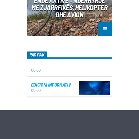
ENDE AKTIVE – NDËRHYRJE
ME ZJARRFIKËS, HELIKOPTER
DHE AVION
PAS PAK
06:00
EDICIONI INFORMATIV
09:00