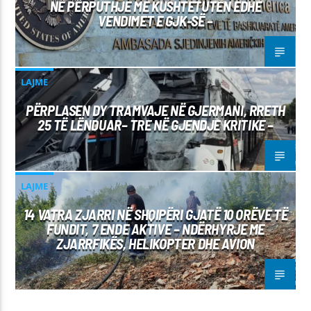
NË PËRPUTHJE ME KUSHTETUTËN EDHE
VENDIMET E GJK-SË –
LAJME
PËRPLASEN DY TRAMVAJE NË GJERMANI, RRETH
25 TË LËNDUAR– TRE NË GJENDJE KRITIKE –
LAJME
14 VATRA ZJARRI NË SHQIPËRI GJATË 10 ORËVE TË
FUNDIT, 7 ENDE AKTIVE – NDËRHYRJE ME
ZJARRFIKËS, HELIKOPTER DHE AVION