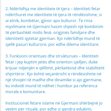
2. Ndërlidhja me identitete të tjera – Identiteti fetar
ndërthuret me identitete të tjera të rëndësishme, si
ai etnik, kombëtar, gjinor apo kulturor. Te rinia
myslimane në Gjermani hasim shpesh një kombinim
të përbashkët midis fesë, origjinës familjare dhe
identitetit qytetar gjerman. Kjo ndërlidhje mund të
sjellë pasuri kulturore, por edhe dilema identitare.
3. Funksioni orientues dhe strukturues – Identiteti
fetar i jep kuptim jetës dhe orienton sjelljen, duke
krijuar ndjenjën e qëllimit, përkatësisë dhe stabilitetit
shpirtëror. Kjo është veçanërisht e rëndësishme në
një shoqëri të madhe dhe dinamike si ajo gjermane,
ku individi mund të ndihet i humbur pa referenca
morale e komunitare.
Institucionet fetare islame në Gjermani shërbejnë jo
vetëm për rituale, por edhe si qendra edukimi,