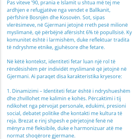
Pas viteve ’90, prania e Islamit u shtua më tej me
ardhjen e refugjatëve nga vendet e Ballkanit,
përfshirë Bosnjën dhe Kosovën. Sot, sipas
vlerësimeve, në Gjermani jetojnë rreth pesë milionë
myslimanë, që përbëjnë afërsisht 6% të popullsisë. Ky
komunitet është i larmishëm, duke reflektuar tradita
të ndryshme etnike, gjuhësore dhe fetare.
Në këtë kontekst, identiteti fetar luan një rol të
rëndësishëm për individët myslimanë që jetojnë në
Gjermani. Ai paraqet disa karakteristika kryesore:
1. Dinamizimi – Identiteti fetar është i ndryshueshëm
dhe zhvillohet me kalimin e kohës. Përcaktimi i tij
ndikohet nga përvojat personale, edukimi, presioni
social, debatet politike dhe kontakti me kultura të
reja. Brezat e rinj shpesh e përjetojnë fenë në
mënyra më fleksibile, duke e harmonizuar atë me
normat shoqërore gjermane.