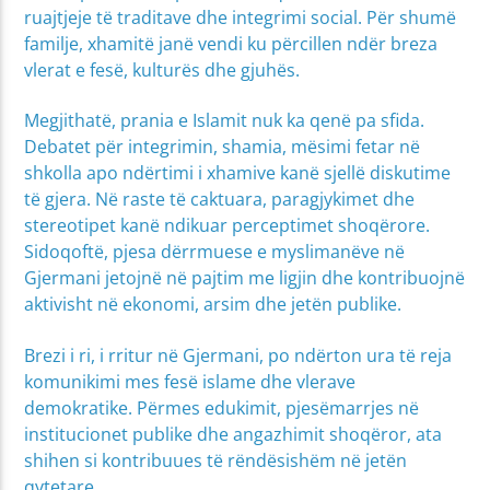
ruajtjeje të traditave dhe integrimi social. Për shumë
familje, xhamitë janë vendi ku përcillen ndër breza
vlerat e fesë, kulturës dhe gjuhës.
Megjithatë, prania e Islamit nuk ka qenë pa sfida.
Debatet për integrimin, shamia, mësimi fetar në
shkolla apo ndërtimi i xhamive kanë sjellë diskutime
të gjera. Në raste të caktuara, paragjykimet dhe
stereotipet kanë ndikuar perceptimet shoqërore.
Sidoqoftë, pjesa dërrmuese e myslimanëve në
Gjermani jetojnë në pajtim me ligjin dhe kontribuojnë
aktivisht në ekonomi, arsim dhe jetën publike.
Brezi i ri, i rritur në Gjermani, po ndërton ura të reja
komunikimi mes fesë islame dhe vlerave
demokratike. Përmes edukimit, pjesëmarrjes në
institucionet publike dhe angazhimit shoqëror, ata
shihen si kontribuues të rëndësishëm në jetën
qytetare.