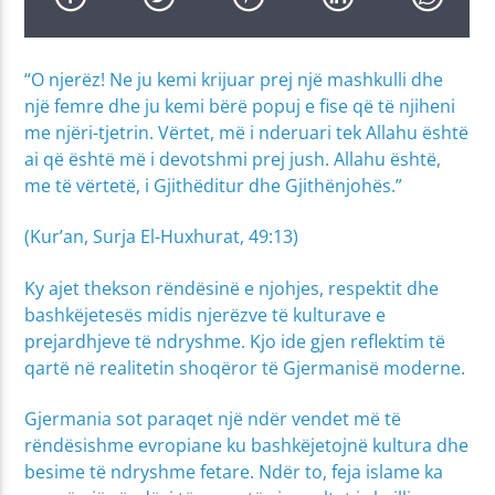
“O njerëz! Ne ju kemi krijuar prej një mashkulli dhe
një femre dhe ju kemi bërë popuj e fise që të njiheni
me njëri-tjetrin. Vërtet, më i nderuari tek Allahu është
ai që është më i devotshmi prej jush. Allahu është,
me të vërtetë, i Gjithëditur dhe Gjithënjohës.”
(Kur’an, Surja El-Huxhurat, 49:13)
Ky ajet thekson rëndësinë e njohjes, respektit dhe
bashkëjetesës midis njerëzve të kulturave e
prejardhjeve të ndryshme. Kjo ide gjen reflektim të
qartë në realitetin shoqëror të Gjermanisë moderne.
Gjermania sot paraqet një ndër vendet më të
rëndësishme evropiane ku bashkëjetojnë kultura dhe
besime të ndryshme fetare. Ndër to, feja islame ka