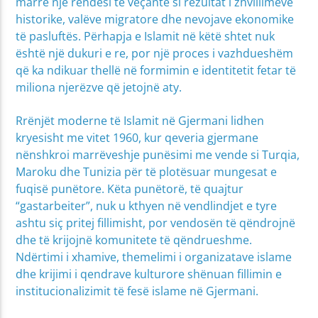
marrë një rëndësi të veçantë si rezultat i zhvillimeve
historike, valëve migratore dhe nevojave ekonomike
të pasluftës. Përhapja e Islamit në këtë shtet nuk
është një dukuri e re, por një proces i vazhdueshëm
që ka ndikuar thellë në formimin e identitetit fetar të
miliona njerëzve që jetojnë aty.
Rrënjët moderne të Islamit në Gjermani lidhen
kryesisht me vitet 1960, kur qeveria gjermane
nënshkroi marrëveshje punësimi me vende si Turqia,
Maroku dhe Tunizia për të plotësuar mungesat e
fuqisë punëtore. Këta punëtorë, të quajtur
“gastarbeiter”, nuk u kthyen në vendlindjet e tyre
ashtu siç pritej fillimisht, por vendosën të qëndrojnë
dhe të krijojnë komunitete të qëndrueshme.
Ndërtimi i xhamive, themelimi i organizatave islame
dhe krijimi i qendrave kulturore shënuan fillimin e
institucionalizimit të fesë islame në Gjermani.