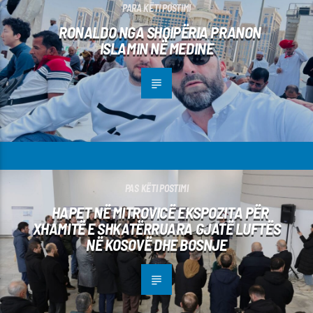
PARA KËTI POSTIMI
RONALDO NGA SHQIPËRIA PRANON
ISLAMIN NË MEDINE
PAS KËTI POSTIMI
HAPET NË MITROVICË EKSPOZITA PËR
XHAMITË E SHKATËRRUARA GJATË LUFTËS
NË KOSOVË DHE BOSNJE