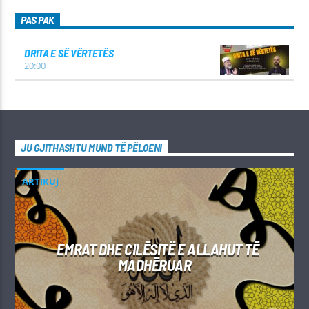
PAS PAK
DRITA E SË VËRTETËS
20:00
JU GJITHASHTU MUND TË PËLQENI
ARTIKUJ
EMRAT DHE CILËSITË E ALLAHUT TË
MADHËRUAR