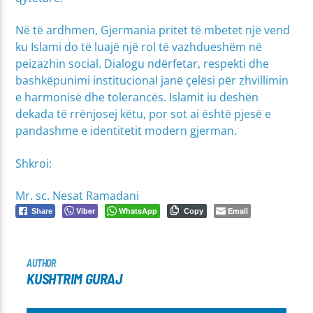
Në të ardhmen, Gjermania pritet të mbetet një vend
ku Islami do të luajë një rol të vazhdueshëm në
peizazhin social. Dialogu ndërfetar, respekti dhe
bashkëpunimi institucional janë çelësi për zhvillimin
e harmonisë dhe tolerancës. Islamit iu deshën
dekada të rrënjosej këtu, por sot ai është pjesë e
pandashme e identitetit modern gjerman.
Shkroi:
Mr. sc. Nesat Ramadani
Viber
WhatsApp
Email
Share
Copy
AUTHOR
KUSHTRIM GURAJ