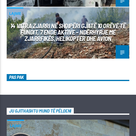
LAJME
14 VATRA ZJARRI NË SHQIPËRI GJATË 10 ORËVE TË
FUNDIT, 7 ENDE AKTIVE – NDËRHYRJE ME
ZJARRFIKËS, HELIKOPTER DHE AVION
PAS PAK
JU GJITHASHTU MUND TË PËLQENI
LAJME