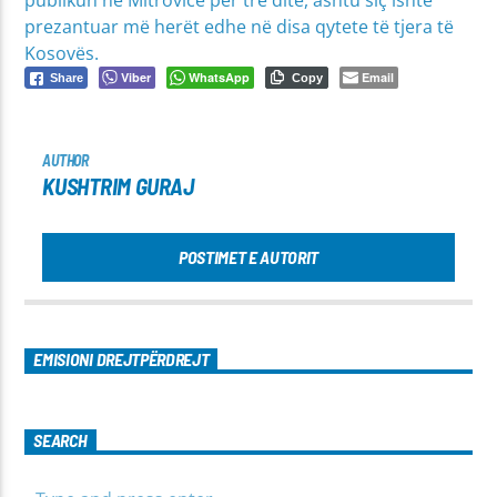
publikun në Mitrovicë për tre ditë, ashtu siç ishte
prezantuar më herët edhe në disa qytete të tjera të
Kosovës.
Viber
WhatsApp
Email
Share
Copy
AUTHOR
KUSHTRIM GURAJ
POSTIMET E AUTORIT
EMISIONI DREJTPËRDREJT
SEARCH