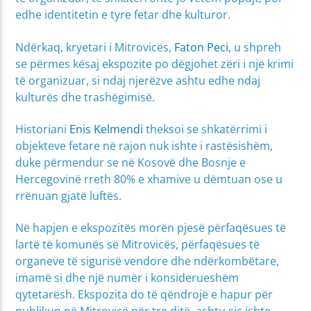
edhe identitetin e tyre fetar dhe kulturor.
Ndërkaq, kryetari i Mitrovicës,
Faton Peci
, u shpreh
se përmes kësaj ekspozite po dëgjohet zëri i një krimi
të organizuar, si ndaj njerëzve ashtu edhe ndaj
kulturës dhe trashëgimisë.
Historiani
Enis Kelmendi
theksoi se shkatërrimi i
objekteve fetare në rajon nuk ishte i rastësishëm,
duke përmendur se në Kosovë dhe Bosnje e
Hercegovinë rreth 80% e xhamive u dëmtuan ose u
rrënuan gjatë luftës.
Në hapjen e ekspozitës morën pjesë përfaqësues të
lartë të komunës së Mitrovicës, përfaqësues të
organeve të sigurisë vendore dhe ndërkombëtare,
imamë si dhe një numër i konsiderueshëm
qytetarësh. Ekspozita do të qëndrojë e hapur për