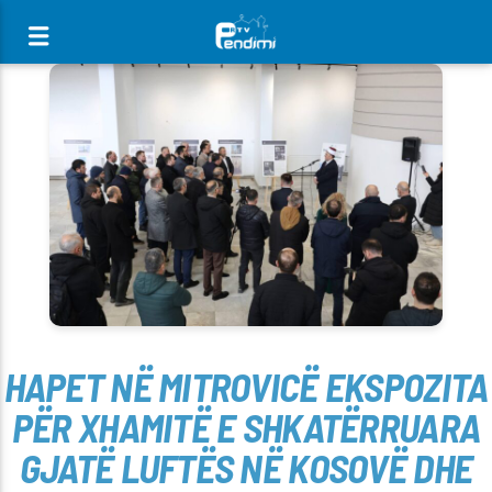
[There are no radio stations in the database]
HAPET NË MITROVICË EKSPOZITA
PËR XHAMITË E SHKATËRRUARA
GJATË LUFTËS NË KOSOVË DHE