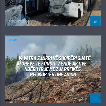
Kushtrim Guraj
7 GUSHT, 2026
LAJME
14 VATRA ZJARRI NË SHQIPËRI GJATË
10 ORËVE TË FUNDIT, 7 ENDE AKTIVE –
NDËRHYRJE ME ZJARRFIKËS,
HELIKOPTER DHE AVION
Kushtrim Guraj
6 GUSHT, 2026