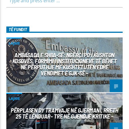
TË FUNDIT
LAJME
AMBASADA E SHBA-SË: NGËRÇI PO I KUSHTON
KOSOVËS, FORMIMI I INSTITUCIONEVE TË BËHET
NË PËRPUTHJE ME KUSHTETUTËN EDHE
VENDIMET E GJK-SË –
LAJME
PËRPLASEN DY TRAMVAJE NË GJERMANI, RRETH
25 TË LËNDUAR– TRE NË GJENDJE KRITIKE –