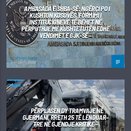
AMBASADA E SHBA-SË: NGËRÇI PO I
KUSHTON KOSOVËS, FORMIMI I
INSTITUCIONEVE TË BËHET NË
PËRPUTHJE ME KUSHTETUTËN EDHE
VENDIMET E GJK-SË –
Kushtrim Guraj
7 GUSHT, 2026
LAJME
PËRPLASEN DY TRAMVAJE NË
GJERMANI, RRETH 25 TË LËNDUAR–
TRE NË GJENDJE KRITIKE –