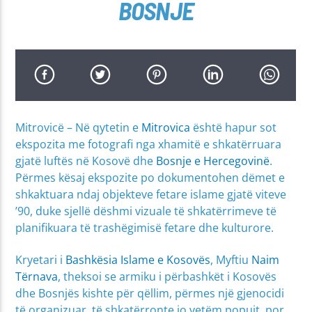
BOSNJE
Mitrovicë – Në qytetin e
Mitrovica
është hapur sot
ekspozita me fotografi nga xhamitë e shkatërruara
gjatë luftës në Kosovë dhe
Bosnje e Hercegovinë
.
Përmes kësaj ekspozite po dokumentohen dëmet e
shkaktuara ndaj objekteve fetare islame gjatë viteve
’90, duke sjellë dëshmi vizuale të shkatërrimeve të
planifikuara të trashëgimisë fetare dhe kulturore.
Kryetari i
Bashkësia Islame e Kosovës
, Myftiu
Naim
Tërnava
, theksoi se armiku i përbashkët i Kosovës
dhe Bosnjës kishte për qëllim, përmes një gjenocidi
të organizuar, të shkatërronte jo vetëm popujt, por