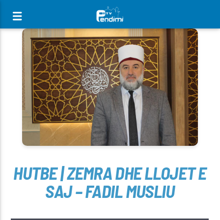
[There are no radio stations in the database]
HUTBE | ZEMRA DHE LLOJET E
SAJ – FADIL MUSLIU