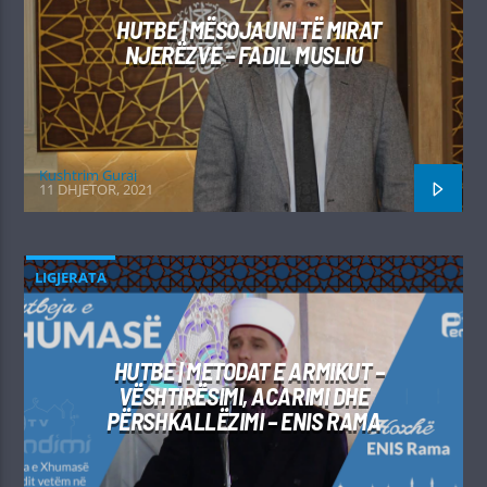
HUTBE | MËSOJAUNI TË MIRAT
NJERËZVE – FADIL MUSLIU
Kushtrim Guraj
11 DHJETOR, 2021
LIGJERATA
HUTBE | METODAT E ARMIKUT –
VËSHTIRËSIMI, ACARIMI DHE
PËRSHKALLËZIMI – ENIS RAMA