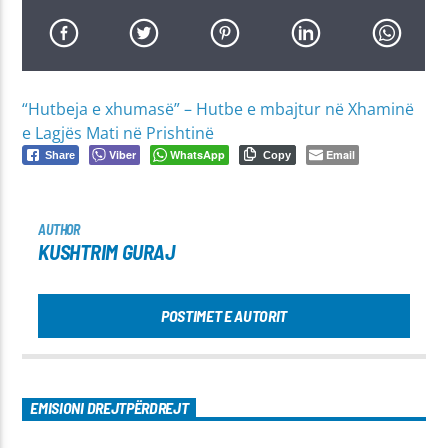
“Hutbeja e xhumasë” – Hutbe e mbajtur në Xhaminë
e Lagjës Mati në Prishtinë
Viber
WhatsApp
Email
Share
Copy
AUTHOR
KUSHTRIM GURAJ
POSTIMET E AUTORIT
EMISIONI DREJTPËRDREJT