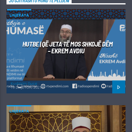
JU GJITHASHTU MUND TË PËLQENI
LIGJERATA
HUTBE | QË JETA TË MOS SHKOJË DËM
– EKREM AVDIU
Kushtrim Guraj
19 DHJETOR, 2021
LIGJERATA