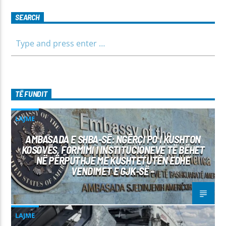
SEARCH
TË FUNDIT
LAJME
AMBASADA E SHBA-SË: NGËRÇI PO I KUSHTON
KOSOVËS, FORMIMI I INSTITUCIONEVE TË BËHET
NË PËRPUTHJE ME KUSHTETUTËN EDHE
VENDIMET E GJK-SË –
LAJME