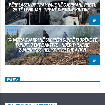
PËRPLASEN DY TRAMVAJE NË GJERMANI, RRETH
25 TË LËNDUAR– TRE NË GJENDJE KRITIKE –
LAJME
14 VATRA ZJARRI NË SHQIPËRI GJATË 10 ORËVE TË
FUNDIT, 7 ENDE AKTIVE – NDËRHYRJE ME
ZJARRFIKËS, HELIKOPTER DHE AVION
PAS PAK