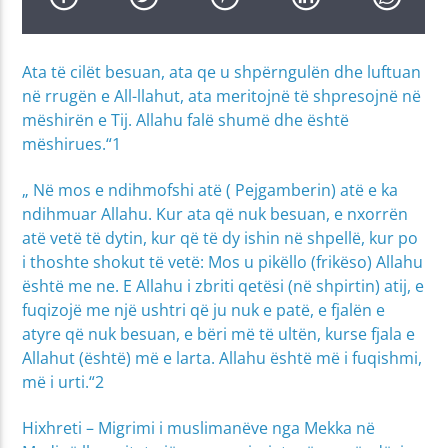
Ata të cilët besuan, ata qe u shpërngulën dhe luftuan
në rrugën e All-llahut, ata meritojnë të shpresojnë në
mëshirën e Tij. Allahu falë shumë dhe është
mëshirues.“1
„ Në mos e ndihmofshi atë ( Pejgamberin) atë e ka
ndihmuar Allahu. Kur ata që nuk besuan, e nxorrën
atë vetë të dytin, kur që të dy ishin në shpellë, kur po
i thoshte shokut të vetë: Mos u pikëllo (frikëso) Allahu
është me ne. E Allahu i zbriti qetësi (në shpirtin) atij, e
fuqizojë me një ushtri që ju nuk e patë, e fjalën e
atyre që nuk besuan, e bëri më të ultën, kurse fjala e
Allahut (është) më e larta. Allahu është më i fuqishmi,
më i urti.“2
Hixhreti – Migrimi i muslimanëve nga Mekka në