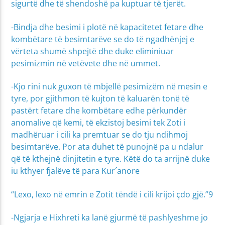
sigurtë dhe të shendoshë pa kuptuar të tjerët.
-Bindja dhe besimi i plotë në kapacitetet fetare dhe
kombëtare të besimtarëve se do të ngadhënjej e
vërteta shumë shpejtë dhe duke eliminiuar
pesimizmin në vetëvete dhe në ummet.
-Kjo rini nuk guxon të mbjellë pesimizëm në mesin e
tyre, por gjithmon të kujton të kaluarën tonë të
pastërt fetare dhe kombëtare edhe përkundër
anomalive që kemi, të ekzistoj besimi tek Zoti i
madhëruar i cili ka premtuar se do tju ndihmoj
besimtarëve. Por ata duhet të punojnë pa u ndalur
që të kthejnë dinjitetin e tyre. Këtë do ta arrijnë duke
iu kthyer fjalëve të para Kur´anore
“Lexo, lexo në emrin e Zotit tëndë i cili krijoi çdo gjë.”9
-Ngjarja e Hixhreti ka lanë gjurmë të pashlyeshme jo