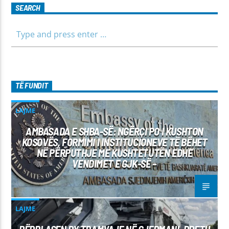
kanë, por edhe përfitimin e njohurive të reja. Çdo të diel, ora
SEARCH
10:00-12:00 Moderatore: Luljeta Beqiri Kontakti: Viber: +383
45 471 848 SMS: Dërgo Mesazh
TË FUNDIT
LAJME
AMBASADA E SHBA-SË: NGËRÇI PO I KUSHTON
KOSOVËS, FORMIMI I INSTITUCIONEVE TË BËHET
NË PËRPUTHJE ME KUSHTETUTËN EDHE
VENDIMET E GJK-SË –
LAJME