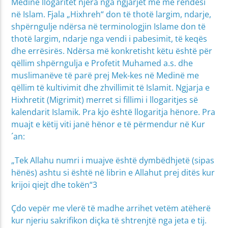
Medinë llogaritet njëra nga ngjarjet më me rëndësi
në Islam. Fjala „Hixhreh“ don të thotë largim, ndarje,
shpërngulje ndërsa në terminologjin Islame don të
thotë largim, ndarje nga vendi i pabesimit, të keqës
dhe errësirës. Ndërsa më konkretisht këtu është për
qëllim shpërngulja e Profetit Muhamed a.s. dhe
muslimanëve të parë prej Mek-kes në Medinë me
qëllim të kultivimit dhe zhvillimit të Islamit. Ngjarja e
Hixhretit (Migrimit) merret si fillimi i llogaritjes së
kalendarit Islamik. Pra kjo është llogaritja hënore. Pra
muajt e këtij viti janë hënor e të përmendur në Kur
´an:
„Tek Allahu numri i muajve është dymbëdhjetë (sipas
hënës) ashtu si është në librin e Allahut prej ditës kur
krijoi qiejt dhe tokën“3
Çdo vepër me vlerë të madhe arrihet vetëm atëherë
kur njeriu sakrifikon diçka të shtrenjtë nga jeta e tij.