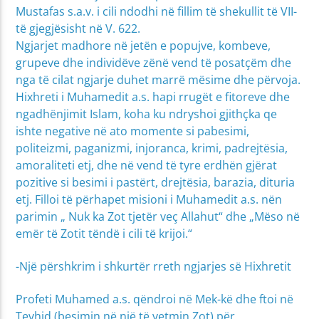
Mustafas s.a.v. i cili ndodhi në fillim të shekullit të VII-
të gjegjësisht në V. 622.
Ngjarjet madhore në jetën e popujve, kombeve,
grupeve dhe individëve zënë vend të posatçëm dhe
nga të cilat ngjarje duhet marrë mësime dhe përvoja.
Hixhreti i Muhamedit a.s. hapi rrugët e fitoreve dhe
ngadhënjimit Islam, koha ku ndryshoi gjithçka qe
ishte negative në ato momente si pabesimi,
politeizmi, paganizmi, injoranca, krimi, padrejtësia,
amoraliteti etj, dhe në vend të tyre erdhën gjërat
pozitive si besimi i pastërt, drejtësia, barazia, dituria
etj. Filloi të përhapet misioni i Muhamedit a.s. nën
parimin „ Nuk ka Zot tjetër veç Allahut“ dhe „Mëso në
emër të Zotit tëndë i cili të krijoi.“
-Një përshkrim i shkurtër rreth ngjarjes së Hixhretit
Profeti Muhamed a.s. qëndroi në Mek-kë dhe ftoi në
Tevhid (besimin në një të vetmin Zot) për