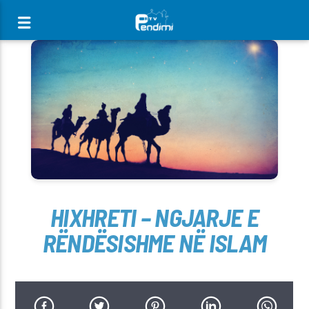
[There are no radio stations in the database]
HIXHRETI – NGJARJE E
RËNDËSISHME NË ISLAM