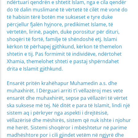
ndërtuari qendrën e shtetit Islam, nga e cila qendër
do të dalin muslimanë të vërtetë të cilët më vonë do
të habisin tërë botën me sukseset e tyre duke
përcjellur fjalën hyjnore, predikimet Islame, të
vërtetën, lirinë, paqën, duke porositur për dituri,
shoqëri të fortë, familje të shëndoshë etj. Islami
kërkon të përhapej gjithkund, kërkon të themelon
shtetin e tij. Pas formimit të individëve, ndërtohet
Xhamia, themelohet shteti e pastaj shpërndahet
drita e Islamit gjithkund.
Ensarët pritën krahëhapur Muhamedin a.s. dhe
muhaxhirët. I Dërguari arriti t’i vëllazëroj mes vete
ensarët dhe muhaxhirët, sepse pa vëllazëri të vërtet
ska suksese më tej. Në ditët e para të Islamit, lindi një
sistem aq i përkryer nga aspekti i drejtësisë,
vëllazërisë dhe mëshirës, sistem që nuk ishte i njohur
më herët. Sistemi shoqëror i mbështetur në parime
madhështore por i cili gjindet vetëm në ngjyrë dhe