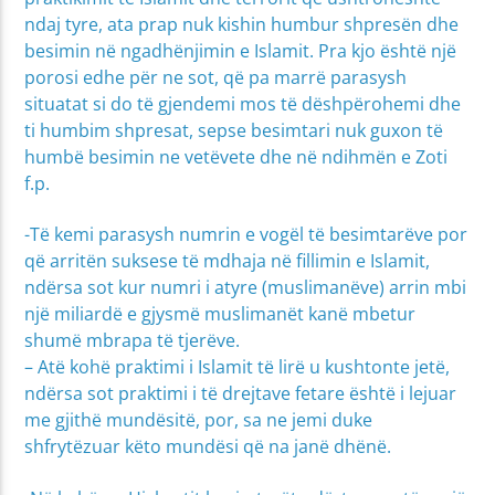
ndaj tyre, ata prap nuk kishin humbur shpresën dhe
besimin në ngadhënjimin e Islamit. Pra kjo është një
porosi edhe për ne sot, që pa marrë parasysh
situatat si do të gjendemi mos të dëshpërohemi dhe
ti humbim shpresat, sepse besimtari nuk guxon të
humbë besimin ne vetëvete dhe në ndihmën e Zoti
f.p.
-Të kemi parasysh numrin e vogël të besimtarëve por
që arritën suksese të mdhaja në fillimin e Islamit,
ndërsa sot kur numri i atyre (muslimanëve) arrin mbi
një miliardë e gjysmë muslimanët kanë mbetur
shumë mbrapa të tjerëve.
– Atë kohë praktimi i Islamit të lirë u kushtonte jetë,
ndërsa sot praktimi i të drejtave fetare është i lejuar
me gjithë mundësitë, por, sa ne jemi duke
shfrytëzuar këto mundësi që na janë dhënë.