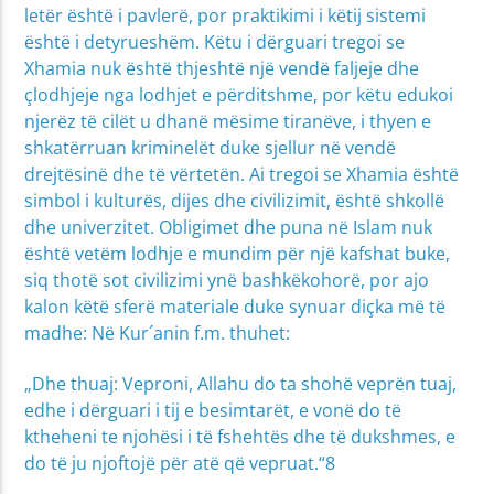
letër është i pavlerë, por praktikimi i këtij sistemi
është i detyrueshëm. Këtu i dërguari tregoi se
Xhamia nuk është thjeshtë një vendë faljeje dhe
çlodhjeje nga lodhjet e përditshme, por këtu edukoi
njerëz të cilët u dhanë mësime tiranëve, i thyen e
shkatërruan kriminelët duke sjellur në vendë
drejtësinë dhe të vërtetën. Ai tregoi se Xhamia është
simbol i kulturës, dijes dhe civilizimit, është shkollë
dhe univerzitet. Obligimet dhe puna në Islam nuk
është vetëm lodhje e mundim për një kafshat buke,
siq thotë sot civilizimi ynë bashkëkohorë, por ajo
kalon këtë sferë materiale duke synuar diçka më të
madhe: Në Kur´anin f.m. thuhet:
„Dhe thuaj: Veproni, Allahu do ta shohë veprën tuaj,
edhe i dërguari i tij e besimtarët, e vonë do të
ktheheni te njohësi i të fshehtës dhe të dukshmes, e
do të ju njoftojë për atë që vepruat.“8