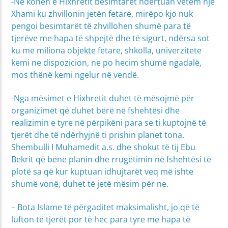
-Në kohën e Hixhretit besimtarët ndërtuan vetëm një
Xhami ku zhvillonin jetën fetare, mirëpo kjo nuk
pengoi besimtarët të zhvillohen shumë para të
tjerëve me hapa të shpejtë dhe të sigurt, ndërsa sot
ku me miliona objekte fetare, shkolla, univerzitete
kemi ne dispozicion, ne po hecim shumë ngadalë,
mos thënë kemi ngelur në vendë.
-Nga mësimet e Hixhretit duhet të mësojmë për
organizimet që duhet bërë në fshehtësi dhe
realizimin e tyre në përpikëni para se ti kuptojnë të
tjerët dhe të ndërhyjnë ti prishin planet tona.
Shembulli I Muhamedit a.s. dhe shokut të tij Ebu
Bekrit që bënë planin dhe rrugëtimin në fshehtësi të
plotë sa që kur kuptuan idhujtarët veq më ishte
shumë vonë, duhet të jetë mësim për ne.
– Bota Islame të përgaditet maksimalisht, jo që të
lufton të tjerët por të hec para tyre me hapa të