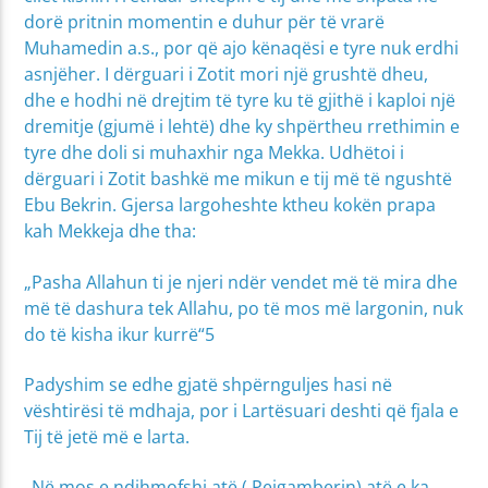
dorë pritnin momentin e duhur për të vrarë
Muhamedin a.s., por që ajo kënaqësi e tyre nuk erdhi
asnjëher. I dërguari i Zotit mori një grushtë dheu,
dhe e hodhi në drejtim të tyre ku të gjithë i kaploi një
dremitje (gjumë i lehtë) dhe ky shpërtheu rrethimin e
tyre dhe doli si muhaxhir nga Mekka. Udhëtoi i
dërguari i Zotit bashkë me mikun e tij më të ngushtë
Ebu Bekrin. Gjersa largoheshte ktheu kokën prapa
kah Mekkeja dhe tha:
„Pasha Allahun ti je njeri ndër vendet më të mira dhe
më të dashura tek Allahu, po të mos më largonin, nuk
do të kisha ikur kurrë“5
Padyshim se edhe gjatë shpërnguljes hasi në
vështirësi të mdhaja, por i Lartësuari deshti që fjala e
Tij të jetë më e larta.
„Në mos e ndihmofshi atë ( Pejgamberin) atë e ka