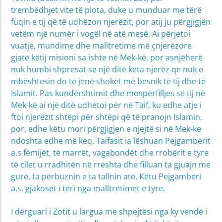
trembëdhjet vite të plota, duke u munduar me tërë
fuqin e tij që të udhëzon njerëzit, por atij ju përgjigjën
vetëm një numër i vogël në atë mesë. Ai përjetoi
vuatje, mundime dhe malltretime më çnjerëzore
gjatë këtij misioni sa ishte në Mek-kë, por asnjëherë
nuk humbi shpresat se një ditë këta njerëz qe nuk e
mbështesin do të jenë shokët më besnik të tij dhe të
Islamit. Pas kundërshtimit dhe mospërfilljes së tij në
Mek-kë ai një ditë udhëtoi për në Taif, ku edhe atje i
ftoi njerëzit shtëpi për shtëpi që të pranojn Islamin,
por, edhe këtu mori përgjigjen e njejtë si në Mek-ke
ndoshta edhe më keq. Taifasit ia lëshuan Pejgamberit
a.s fëmijët, të marrët, vagabondët dhe rrobërit e tyre
të cilet u rradhitën në rreshta dhe filluan ta gjuajn me
gurë, ta përbuznin e ta tallnin atë. Këtu Pejgamberi
a.s. gjakoset i tëri nga malltretimet e tyre.
I dërguari i Zotit u largua me shpejtësi nga ky vendë i