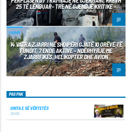
PËRPLASEN DY TRAMVAJE NË GJERMANI, RRETH
25 TË LËNDUAR– TRE NË GJENDJE KRITIKE –
LAJME
14 VATRA ZJARRI NË SHQIPËRI GJATË 10 ORËVE TË
FUNDIT, 7 ENDE AKTIVE – NDËRHYRJE ME
ZJARRFIKËS, HELIKOPTER DHE AVION
PAS PAK
DRITA E SË VËRTETËS
20:00