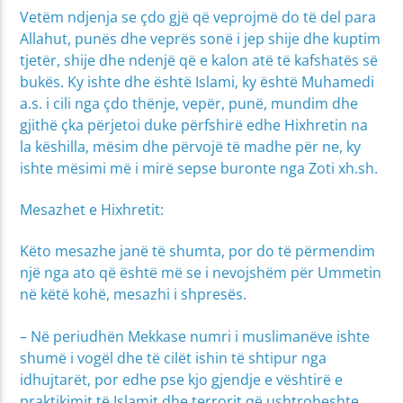
Vetëm ndjenja se çdo gjë që veprojmë do të del para
Allahut, punës dhe veprës sonë i jep shije dhe kuptim
tjetër, shije dhe ndenjë që e kalon atë të kafshatës së
bukës. Ky ishte dhe është Islami, ky është Muhamedi
a.s. i cili nga çdo thënje, vepër, punë, mundim dhe
gjithë çka përjetoi duke përfshirë edhe Hixhretin na
la këshilla, mësim dhe përvojë të madhe për ne, ky
ishte mësimi më i mirë sepse buronte nga Zoti xh.sh.
Mesazhet e Hixhretit:
Këto mesazhe janë të shumta, por do të përmendim
një nga ato që është më se i nevojshëm për Ummetin
në këtë kohë, mesazhi i shpresës.
– Në periudhën Mekkase numri i muslimanëve ishte
shumë i vogël dhe të cilët ishin të shtipur nga
idhujtarët, por edhe pse kjo gjendje e vështirë e
praktikimit të Islamit dhe terrorit që ushtroheshte