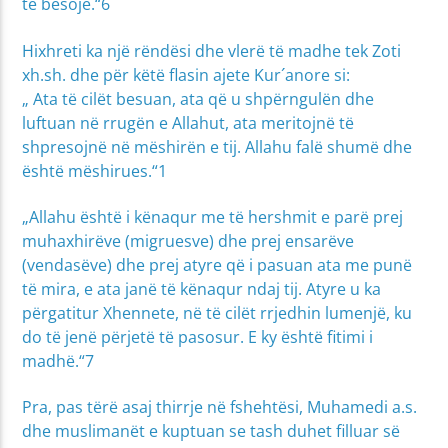
të besojë.“6
Hixhreti ka një rëndësi dhe vlerë të madhe tek Zoti
xh.sh. dhe për këtë flasin ajete Kur´anore si:
„ Ata të cilët besuan, ata që u shpërngulën dhe
luftuan në rrugën e Allahut, ata meritojnë të
shpresojnë në mëshirën e tij. Allahu falë shumë dhe
është mëshirues.“1
„Allahu është i kënaqur me të hershmit e parë prej
muhaxhirëve (migruesve) dhe prej ensarëve
(vendasëve) dhe prej atyre që i pasuan ata me punë
të mira, e ata janë të kënaqur ndaj tij. Atyre u ka
përgatitur Xhennete, në të cilët rrjedhin lumenjë, ku
do të jenë përjetë të pasosur. E ky është fitimi i
madhë.“7
Pra, pas tërë asaj thirrje në fshehtësi, Muhamedi a.s.
dhe muslimanët e kuptuan se tash duhet filluar së