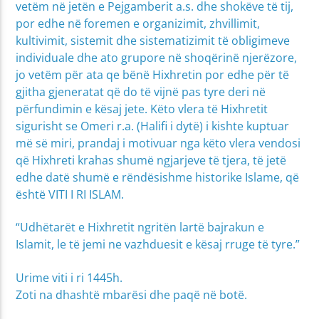
vetëm në jetën e Pejgamberit a.s. dhe shokëve të tij,
por edhe në foremen e organizimit, zhvillimit,
kultivimit, sistemit dhe sistematizimit të obligimeve
individuale dhe ato grupore në shoqërinë njerëzore,
jo vetëm për ata qe bënë Hixhretin por edhe për të
gjitha gjeneratat që do të vijnë pas tyre deri në
përfundimin e kësaj jete. Këto vlera të Hixhretit
sigurisht se Omeri r.a. (Halifi i dytë) i kishte kuptuar
më së miri, prandaj i motivuar nga këto vlera vendosi
që Hixhreti krahas shumë ngjarjeve të tjera, të jetë
edhe datë shumë e rëndësishme historike Islame, që
është VITI I RI ISLAM.
“Udhëtarët e Hixhretit ngritën lartë bajrakun e
Islamit, le të jemi ne vazhduesit e kësaj rruge të tyre.”
Urime viti i ri 1445h.
Zoti na dhashtë mbarësi dhe paqë në botë.