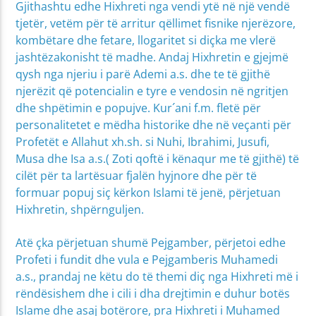
Gjithashtu edhe Hixhreti nga vendi ytë në një vendë
tjetër, vetëm për të arritur qëllimet fisnike njerëzore,
kombëtare dhe fetare, llogaritet si diçka me vlerë
jashtëzakonisht të madhe. Andaj Hixhretin e gjejmë
qysh nga njeriu i parë Ademi a.s. dhe te të gjithë
njerëzit që potencialin e tyre e vendosin në ngritjen
dhe shpëtimin e popujve. Kur´ani f.m. fletë për
personalitetet e mëdha historike dhe në veçanti për
Profetët e Allahut xh.sh. si Nuhi, Ibrahimi, Jusufi,
Musa dhe Isa a.s.( Zoti qoftë i kënaqur me të gjithë) të
cilët për ta lartësuar fjalën hyjnore dhe për të
formuar popuj siç kërkon Islami të jenë, përjetuan
Hixhretin, shpërnguljen.
Atë çka përjetuan shumë Pejgamber, përjetoi edhe
Profeti i fundit dhe vula e Pejgamberis Muhamedi
a.s., prandaj ne këtu do të themi diç nga Hixhreti më i
rëndësishem dhe i cili i dha drejtimin e duhur botës
Islame dhe asaj botërore, pra Hixhreti i Muhamed