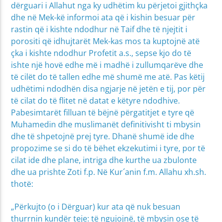
dërguari i Allahut nga ky udhëtim ku përjetoi gjithçka
dhe në Mek-kë informoi ata që i kishin besuar për
rastin që i kishte ndodhur në Taif dhe të njejtit i
porositi që idhujtarët Mek-kas mos ta kuptojnë atë
çka i kishte ndodhur Profetit a.s., sepse kjo do të
ishte një hovë edhe më i madhë i zullumqarëve dhe
të cilët do të tallen edhe më shumë me atë. Pas këtij
udhëtimi ndodhën disa ngjarje në jetën e tij, por për
të cilat do të flitet në datat e këtyre ndodhive.
Pabesimtarët filluan të bëjnë përgatitjet e tyre që
Muhamedin dhe muslimanët definitivisht ti mbysin
dhe të shpetojnë prej tyre. Dhanë shumë ide dhe
propozime se si do të bëhet ekzekutimi i tyre, por të
cilat ide dhe plane, intriga dhe kurthe ua zbulonte
dhe ua prishte Zoti f.p. Në Kur´anin f.m. Allahu xh.sh.
thotë:
„Përkujto (o i Dërguar) kur ata që nuk besuan
thurrnin kundër teje: të ngujojnë, të mbysin ose të