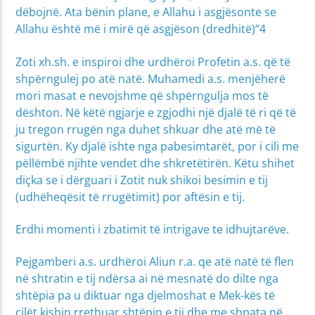
dëbojnë. Ata bënin plane, e Allahu i asgjësonte se
Allahu është më i mirë që asgjëson (dredhitë)“4
Zoti xh.sh. e inspiroi dhe urdhëroi Profetin a.s. që të
shpërngulej po atë natë. Muhamedi a.s. menjëherë
mori masat e nevojshme që shpërngulja mos të
dështon. Në këtë ngjarje e zgjodhi një djalë të ri që të
ju tregon rrugën nga duhet shkuar dhe atë më të
sigurtën. Ky djalë ishte nga pabesimtarët, por i cili me
pëllëmbë njihte vendet dhe shkretëtirën. Këtu shihet
diçka se i dërguari i Zotit nuk shikoi besimin e tij
(udhëheqësit të rrugëtimit) por aftësin e tij.
Erdhi momenti i zbatimit të intrigave te idhujtarëve.
Pejgamberi a.s. urdhëroi Aliun r.a. qe atë natë të flen
në shtratin e tij ndërsa ai në mesnatë do dilte nga
shtëpia pa u diktuar nga djelmoshat e Mek-kës të
cilët kishin rrethuar shtëpin e tij dhe me shpata në