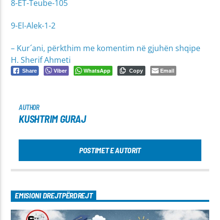
8-ET-Teube-105
9-El-Alek-1-2
– Kur´ani, përkthim me komentim në gjuhën shqipe
H. Sherif Ahmeti
Viber
WhatsApp
Email
Share
Copy
AUTHOR
KUSHTRIM GURAJ
POSTIMET E AUTORIT
EMISIONI DREJTPËRDREJT