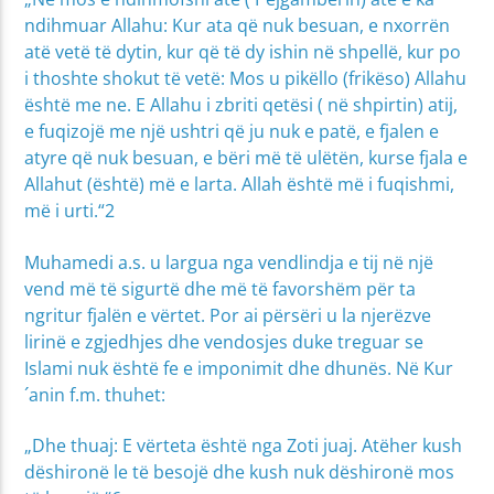
ndihmuar Allahu: Kur ata që nuk besuan, e nxorrën
atë vetë të dytin, kur që të dy ishin në shpellë, kur po
i thoshte shokut të vetë: Mos u pikëllo (frikëso) Allahu
është me ne. E Allahu i zbriti qetësi ( në shpirtin) atij,
e fuqizojë me një ushtri që ju nuk e patë, e fjalen e
atyre që nuk besuan, e bëri më të ulëtën, kurse fjala e
Allahut (është) më e larta. Allah është më i fuqishmi,
më i urti.“2
Muhamedi a.s. u largua nga vendlindja e tij në një
vend më të sigurtë dhe më të favorshëm për ta
ngritur fjalën e vërtet. Por ai përsëri u la njerëzve
lirinë e zgjedhjes dhe vendosjes duke treguar se
Islami nuk është fe e imponimit dhe dhunës. Në Kur
´anin f.m. thuhet:
„Dhe thuaj: E vërteta është nga Zoti juaj. Atëher kush
dëshironë le të besojë dhe kush nuk dëshironë mos