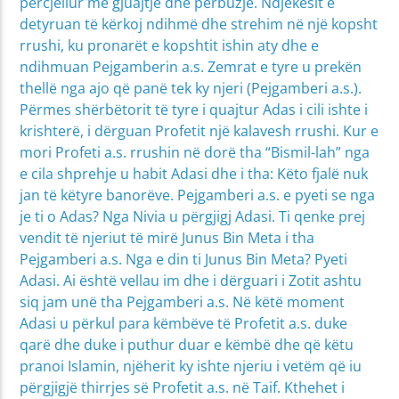
përcjellur me gjuajtje dhe përbuzje. Ndjekësit e
detyruan të kërkoj ndihmë dhe strehim në një kopsht
rrushi, ku pronarët e kopshtit ishin aty dhe e
ndihmuan Pejgamberin a.s. Zemrat e tyre u prekën
thellë nga ajo që panë tek ky njeri (Pejgamberi a.s.).
Përmes shërbëtorit të tyre i quajtur Adas i cili ishte i
krishterë, i dërguan Profetit një kalavesh rrushi. Kur e
mori Profeti a.s. rrushin në dorë tha “Bismil-lah” nga
e cila shprehje u habit Adasi dhe i tha: Këto fjalë nuk
jan të këtyre banorëve. Pejgamberi a.s. e pyeti se nga
je ti o Adas? Nga Nivia u përgjigj Adasi. Ti qenke prej
vendit të njeriut të mirë Junus Bin Meta i tha
Pejgamberi a.s. Nga e din ti Junus Bin Meta? Pyeti
Adasi. Ai është vellau im dhe i dërguari i Zotit ashtu
siq jam unë tha Pejgamberi a.s. Në këtë moment
Adasi u përkul para këmbëve të Profetit a.s. duke
qarë dhe duke i puthur duar e këmbë dhe që këtu
pranoi Islamin, njëherit ky ishte njeriu i vetëm që iu
përgjigjë thirrjes së Profetit a.s. në Taif. Kthehet i