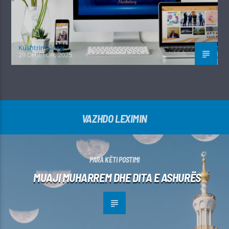
Kushtrim Guraj
29 DHJETOR, 2025
VAZHDO LEXIMIN
PARA KËTI POSTIMI
MUAJI MUHARREM DHE DITA E ASHURËS