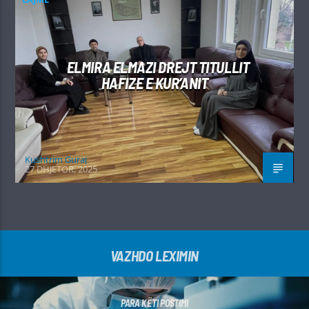
ELMIRA ELMAZI DREJT TITULLIT
HAFIZE E KUR’ANIT
Kushtrim Guraj
27 DHJETOR, 2025
VAZHDO LEXIMIN
PARA KËTI POSTIMI