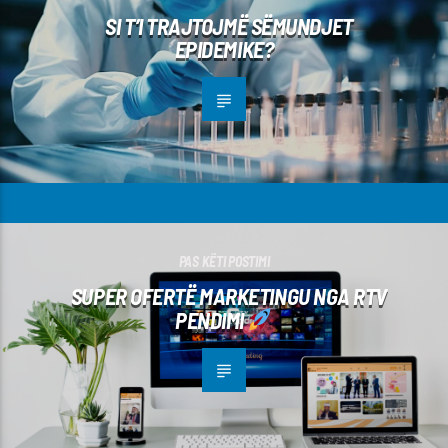
SI T’I TRAJTOJMË SËMUNDJET
EPIDEMIKE?
PAS KËTI POSTIMI
SUPER OFERTË MARKETINGU NGA RTV
PENDIMI