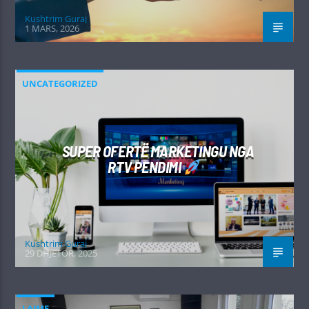
Kushtrim Guraj
1 MARS, 2026
UNCATEGORIZED
SUPER OFERTË MARKETINGU NGA
RTV PENDIMI
Kushtrim Guraj
29 DHJETOR, 2025
LAJME