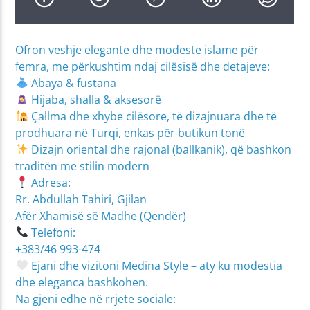
Ofron veshje elegante dhe modeste islame për
femra, me përkushtim ndaj cilësisë dhe detajeve:
Abaya & fustana
Hijaba, shalla & aksesorë
Çallma dhe xhybe cilësore, të dizajnuara dhe të
prodhuara në Turqi, enkas për butikun tonë
Dizajn oriental dhe rajonal (ballkanik), që bashkon
traditën me stilin modern
Adresa:
Rr. Abdullah Tahiri, Gjilan
Afër Xhamisë së Madhe (Qendër)
Telefoni:
+383/46 993-474
Ejani dhe vizitoni Medina Style – aty ku modestia
dhe eleganca bashkohen.
Na gjeni edhe në rrjete sociale: