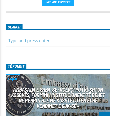
INFO AND EPISODES
SEARCH
TË FUNDIT
LAJME
AMBASADA E SHBA-SË: NGËRÇI PO I KUSHTON
KOSOVËS, FORMIMI I INSTITUCIONEVE TË BËHET
NË PËRPUTHJE ME KUSHTETUTËN EDHE
VENDIMET E GJK-SË –