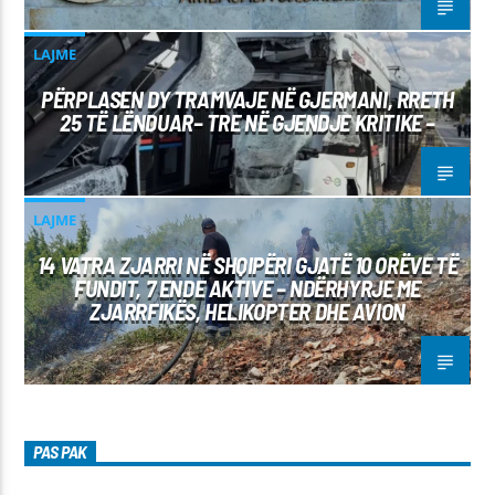
LAJME
PËRPLASEN DY TRAMVAJE NË GJERMANI, RRETH
25 TË LËNDUAR– TRE NË GJENDJE KRITIKE –
LAJME
14 VATRA ZJARRI NË SHQIPËRI GJATË 10 ORËVE TË
FUNDIT, 7 ENDE AKTIVE – NDËRHYRJE ME
ZJARRFIKËS, HELIKOPTER DHE AVION
PAS PAK