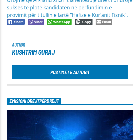
sukses të plotë kandidaten në përfundimin e
provimit për titullin e lartë “Hafize e Kur’anit Fisnik”.
Viber
WhatsApp
Email
Share
Copy
AUTHOR
KUSHTRIM GURAJ
POSTIMET E AUTORIT
EMISIONI DREJTPËRDREJT