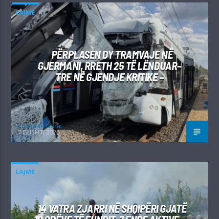
LAJME
PËRPLASEN DY TRAMVAJE NË
GJERMANI, RRETH 25 TË LËNDUAR–
TRE NË GJENDJE KRITIKE –
Kushtrim Guraj
7 GUSHT, 2026
LAJME
14 VATRA ZJARRI NË SHQIPËRI GJATË