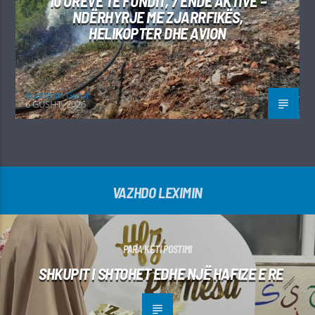
10 ORËVE TË FUNDIT, 7 ENDE AKTIVE –
NDËRHYRJE ME ZJARRFIKËS,
HELIKOPTER DHE AVION
Kushtrim Guraj
6 GUSHT, 2026
VAZHDO LEXIMIN
PARA KËTI POSTIMI
SHKUPIT I SHTOHET EDHE NJË HAFIZE E RE