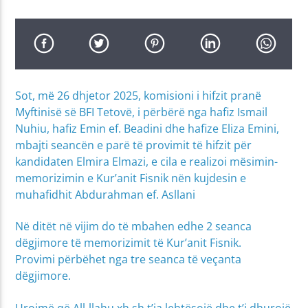
Sot, më 26 dhjetor 2025, komisioni i hifzit pranë
Myftinisë së BFI Tetovë, i përbërë nga hafiz Ismail
Nuhiu, hafiz Emin ef. Beadini dhe hafize Eliza Emini,
mbajti seancën e parë të provimit të hifzit për
kandidaten Elmira Elmazi, e cila e realizoi mësimin-
memorizimin e Kur’anit Fisnik nën kujdesin e
muhafidhit Abdurahman ef. Asllani
Në ditët në vijim do të mbahen edhe 2 seanca
dëgjimore të memorizimit të Kur’anit Fisnik.
Provimi përbëhet nga tre seanca të veçanta
dëgjimore.
Urojmë që All-llahu xh.sh t’ia lehtësojë dhe t’i dhurojë