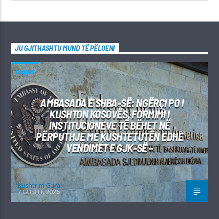
JU GJITHASHTU MUND TË PËLQENI
LAJME
AMBASADA E SHBA-SË: NGËRÇI PO I
KUSHTON KOSOVËS, FORMIMI I
INSTITUCIONEVE TË BËHET NË
PËRPUTHJE ME KUSHTETUTËN EDHE
VENDIMET E GJK-SË –
Kushtrim Guraj
7 GUSHT, 2026