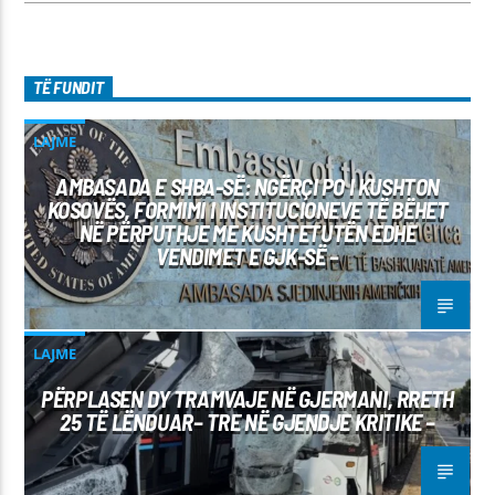
TË FUNDIT
LAJME
AMBASADA E SHBA-SË: NGËRÇI PO I KUSHTON
KOSOVËS, FORMIMI I INSTITUCIONEVE TË BËHET
NË PËRPUTHJE ME KUSHTETUTËN EDHE
VENDIMET E GJK-SË –
LAJME
PËRPLASEN DY TRAMVAJE NË GJERMANI, RRETH
25 TË LËNDUAR– TRE NË GJENDJE KRITIKE –