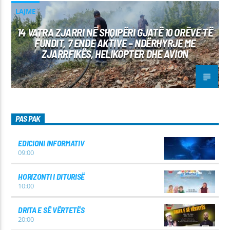
LAJME
14 VATRA ZJARRI NË SHQIPËRI GJATË 10 ORËVE TË
FUNDIT, 7 ENDE AKTIVE – NDËRHYRJE ME
ZJARRFIKËS, HELIKOPTER DHE AVION
PAS PAK
EDICIONI INFORMATIV
09:00
HORIZONTI I DITURISË
10:00
DRITA E SË VËRTETËS
20:00