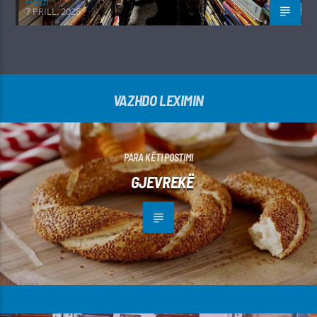
Hevzi
7 PRILL, 2025
VAZHDO LEXIMIN
PARA KËTI POSTIMI
GJEVREKË