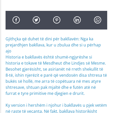
Gjithçka që duhet të dini për bakllavën: Nga ka
prejardhjen bakllava, kur u zbulua dhe si u përhap
ajo
Historia e bakllavës është shumë-ngjyrëshe si
historia e tokave të Mesdheut dhe Lindjes së Mesme.
Besohet gjerësisht, se asirianët në rreth shekullit të
8-të, ishin njerëzit e parë që vendosën disa shtresa të
bukës së hollë, me arra të copëtuara në mes atyre
shtresave, shtuan pak mjaltë dhe e futën atë në
furrat e tyre primitive me djegien e drurit.
Ky version i hershëm i njohur i bakllavës u pjek vetëm
në raste të veçanta. Në fakt, bakllava historikisht