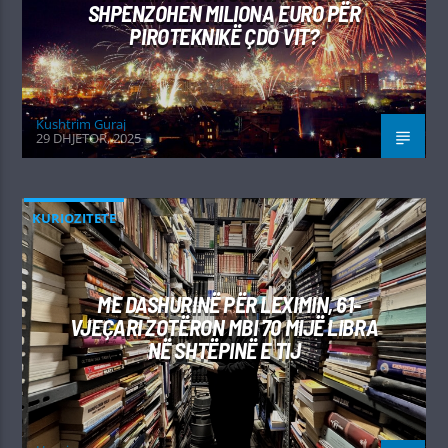
SHPENZOHEN MILIONA EURO PËR
PIROTEKNIKË ÇDO VIT?
Kushtrim Guraj
29 DHJETOR, 2025
KURIOZITETE
ME DASHURINË PËR LEXIMIN, 61-
VJEÇARI ZOTËRON MBI 70 MIJË LIBRA
NË SHTËPINË E TIJ