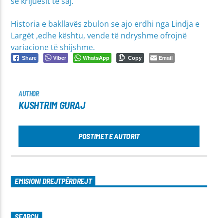
së krijuesit të saj.
Historia e bakllavës zbulon se ajo erdhi nga Lindja e
Largët ,edhe kështu, vende të ndryshme ofrojnë
variacione të shijshme.
Viber
WhatsApp
Email
Share
Copy
AUTHOR
KUSHTRIM GURAJ
POSTIMET E AUTORIT
EMISIONI DREJTPËRDREJT
SEARCH