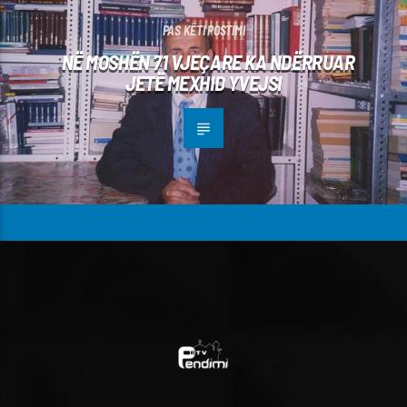
PAS KËTI POSTIMI
NË MOSHËN 71 VJEÇARE KA NDËRRUAR
JETË MEXHID YVEJSI