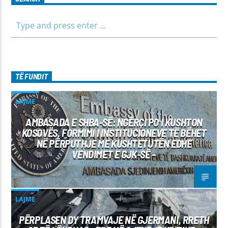
TË FUNDIT
LAJME
AMBASADA E SHBA-SË: NGËRÇI PO I KUSHTON
KOSOVËS, FORMIMI I INSTITUCIONEVE TË BËHET
NË PËRPUTHJE ME KUSHTETUTËN EDHE
VENDIMET E GJK-SË –
LAJME
PËRPLASEN DY TRAMVAJE NË GJERMANI, RRETH