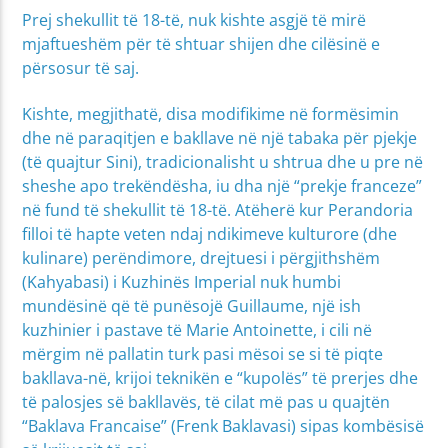
Prej shekullit të 18-të, nuk kishte asgjë të mirë
mjaftueshëm për të shtuar shijen dhe cilësinë e
përsosur të saj.
Kishte, megjithatë, disa modifikime në formësimin
dhe në paraqitjen e bakllave në një tabaka për pjekje
(të quajtur Sini), tradicionalisht u shtrua dhe u pre në
sheshe apo trekëndësha, iu dha një “prekje franceze”
në fund të shekullit të 18-të. Atëherë kur Perandoria
filloi të hapte veten ndaj ndikimeve kulturore (dhe
kulinare) perëndimore, drejtuesi i përgjithshëm
(Kahyabasi) i Kuzhinës Imperial nuk humbi
mundësinë që të punësojë Guillaume, një ish
kuzhinier i pastave të Marie Antoinette, i cili në
mërgim në pallatin turk pasi mësoi se si të piqte
bakllava-në, krijoi teknikën e “kupolës” të prerjes dhe
të palosjes së bakllavës, të cilat më pas u quajtën
“Baklava Francaise” (Frenk Baklavasi) sipas kombësisë