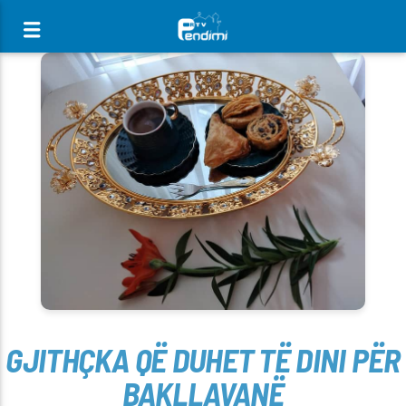
[There are no radio stations in the database]
GJITHÇKA QË DUHET TË DINI PËR
BAKLLAVANË