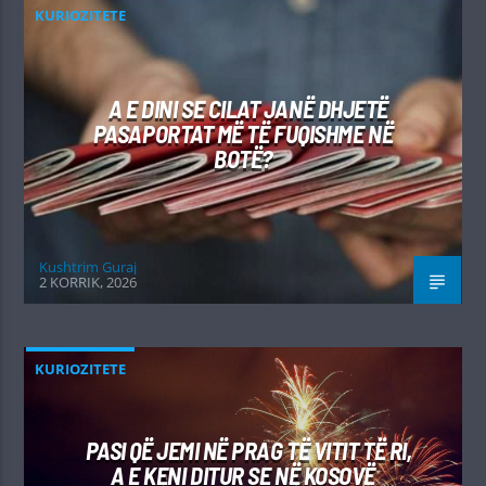
KURIOZITETE
A E DINI SE CILAT JANË DHJETË
PASAPORTAT MË TË FUQISHME NË
BOTË?
Kushtrim Guraj
2 KORRIK, 2026
KURIOZITETE
PASI QË JEMI NË PRAG TË VITIT TË RI,
A E KENI DITUR SE NË KOSOVË