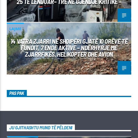
25 TË LËNDUAR– TRE NË GJENDJE KRITIKE –
LAJME
14 VATRA ZJARRI NË SHQIPËRI GJATË 10 ORËVE TË
FUNDIT, 7 ENDE AKTIVE – NDËRHYRJE ME
ZJARRFIKËS, HELIKOPTER DHE AVION
PAS PAK
JU GJITHASHTU MUND TË PËLQENI