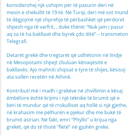
konsiderohej një ushqim për të pasurin deri në
mesin e shekullit të 19-të. Në Turqi, deri më sot mund
të dëgjojmë një shprehje të përbashkët që përdoret
shpesh nga të varfrit, , duke thënë: “Nuk jam i pasur
aq sa të ha bakllavë dhe byrek çdo ditë” – transmeton
Telegrafi.
Detarët grekë dhe tregtarët që udhëtonin në lindje
në Mesopotami shpejt zbuluan kënaqësitë e
bakllavës. Ajo mahniti shqisat e tyre të shijes, kësisoj
ata sollën recetën në Athinë.
Kontributi më i madh i grekëve në zhvillimin e kësaj
ëmbëlsire është krijimi i një teknike të brumit që e
bëri të mundur që të rrokulliset aq hollë si një gjethe,
në krahasim me pëlhurën e pjekur dhe me bukë të
brumit asirian. Në fakt, emri “Phyllo” u krijua nga
grekët, që do të thotë “fletë” në gjuhën greke.