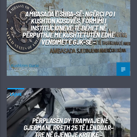
AMBASADA E SHBA-SË: NGËRÇI PO I
KUSHTON KOSOVËS, FORMIMI I
INSTITUCIONEVE TË BËHET NË
PËRPUTHJE ME KUSHTETUTËN EDHE
VENDIMET E GJK-SË –
Kushtrim Guraj
7 GUSHT, 2026
LAJME
PËRPLASEN DY TRAMVAJE NË
GJERMANI, RRETH 25 TË LËNDUAR–
TRE NË GJENDJE KRITIKE –