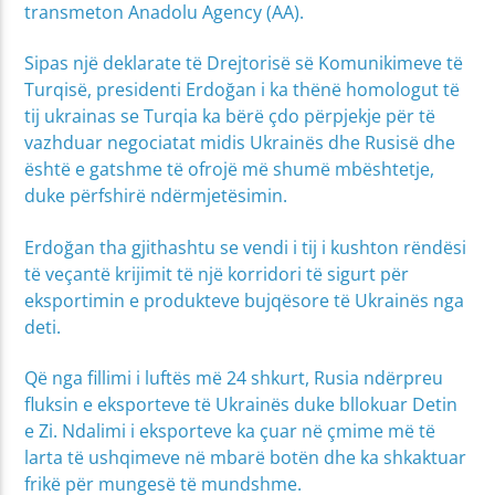
transmeton Anadolu Agency (AA).
Sipas një deklarate të Drejtorisë së Komunikimeve të
Turqisë, presidenti Erdoğan i ka thënë homologut të
tij ukrainas se Turqia ka bërë çdo përpjekje për të
vazhduar negociatat midis Ukrainës dhe Rusisë dhe
është e gatshme të ofrojë më shumë mbështetje,
duke përfshirë ndërmjetësimin.
Erdoğan tha gjithashtu se vendi i tij i kushton rëndësi
të veçantë krijimit të një korridori të sigurt për
eksportimin e produkteve bujqësore të Ukrainës nga
deti.
Që nga fillimi i luftës më 24 shkurt, Rusia ndërpreu
fluksin e eksporteve të Ukrainës duke bllokuar Detin
e Zi. Ndalimi i eksporteve ka çuar në çmime më të
larta të ushqimeve në mbarë botën dhe ka shkaktuar
frikë për mungesë të mundshme.