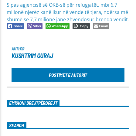
Sipas agjencisë së OKB-së për refugjatët, mbi 6,7
milionë njerëz kanë ikur në vende të tjera, ndërsa më
shumë se 7,7 milionë janë zhvendosur brenda vendit.
Viber
WhatsApp
Email
Share
Copy
AUTHOR
KUSHTRIM GURAJ
POSTIMET E AUTORIT
EMISIONI DREJTPËRDREJT
SEARCH