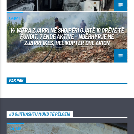
LAJME
14 VATRA ZJARRI NË SHQIPËRI GJATË 10 ORËVE TË
FUNDIT, 7 ENDE AKTIVE – NDËRHYRJE ME
ZJARRFIKËS, HELIKOPTER DHE AVION
PAS PAK
JU GJITHASHTU MUND TË PËLQENI
LAJME