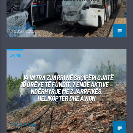
Kushtrim Guraj
7 GUSHT, 2026
LAJME
14 VATRA ZJARRI NË SHQIPËRI GJATË
10 ORËVE TË FUNDIT, 7 ENDE AKTIVE –
NDËRHYRJE ME ZJARRFIKËS,
HELIKOPTER DHE AVION
Kushtrim Guraj
6 GUSHT, 2026