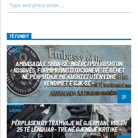
TË FUNDIT
LAJME
AMBASADA E SHBA-SË: NGËRÇI PO I KUSHTON
KOSOVËS, FORMIMI I INSTITUCIONEVE TË BËHET
NË PËRPUTHJE ME KUSHTETUTËN EDHE
VENDIMET E GJK-SË –
LAJME
PËRPLASEN DY TRAMVAJE NË GJERMANI, RRETH
25 TË LËNDUAR– TRE NË GJENDJE KRITIKE –