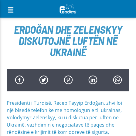
[There are no radio stations in the database]
ERDOĞAN DHE ZELENSKYY
DISKUTOJNË LUFTËN NË
UKRAINË
Presidenti i Turqisë, Recep Tayyip Erdoğan, zhvilloi
një bisedë telefonike me homologun e tij ukrainas,
Volodymyr Zelenskyy, ku u diskutua për luftën në
Ukrainë, vazhdimin e negociatave të paqes dhe
rëndësinë e krijimit të korridoreve të sigurta,