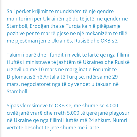
Sa i përket krijimit të mundshëm të një qendre
monitorimi për Ukrainën që do të jetë me qendër në
Stamboll, Erdoğan tha se Turqia ka një pikëpamje
pozitive për të marrë pjesë në një mekanizëm të tillë
me pjesëmarrjen e Ukrainës, Rusisë dhe OKB-së.
Takimi i parë dhe i fundit i nivelit të lartë që nga fillimi
i luftës i ministrave të Jashtëm të Ukrainës dhe Rusisë
u zhvillua më 10 mars në margjinat e Forumit të
Diplomacisë në Antalia të Turqisë, ndërsa më 29
mars, negociatorët nga të dy vendet u takuan në
Stamboll.
Sipas vlerësimeve të OKB-së, më shumë se 4.000
civilë janë vrarë dhe rreth 5.000 të tjerë janë plagosur
në Ukrainë që nga fillimi i luftës më 24 shkurt. Numri i
vërtetë besohet të jetë shumë më i lartë.