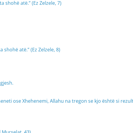
a shohë atë.” (Ez Zelzele, 7)
a shohë atë.” (Ez Zelzele, 8)
 gjesh.
eti ose Xhehenemi, Allahu na tregon se kjo është si rezult
l Murselat, 43)