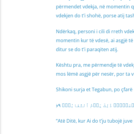
përmendet vdekja, në momentin që 
vdekjen do t’i shohë, porse atij tas
Ndërkaq, personi i cili di rreth vde
momentin kur të vdesë, ai asgjë të 
ditur se do t’i paraqiten atij.
Kështu pra, me përmendje të vdekj
mos lëmë asgjë për nesër, por ta 
Shikoni surja et Tegabun, po çfarë 
“Atë Ditë, kur Ai do t’ju tubojë juv