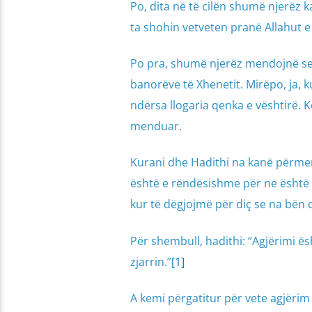
Po, dita në të cilën shumë njerëz 
ta shohin vetveten pranë Allahut e të
Po pra, shumë njerëz mendojnë se ç
banorëve të Xhenetit. Mirëpo, ja, k
ndërsa llogaria qenka e vështirë. 
menduar.
Kurani dhe Hadithi na kanë përmen
është e rëndësishme për ne është fa
kur të dëgjojmë për diç se na bën d
Për shembull, hadithi: “Agjërimi ës
zjarrin.”
[1]
A kemi përgatitur për vete agjëri