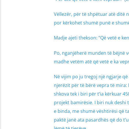
Vëllezër, për të shpëtuar atë ditë
por kërkohet shumë punë e shumë 
Madje ajeti thekson: “Që vetë e keni
Po, nganjëherë munden të bëjnë vep
madhe vetëm atë që vetë e ka vepr
Në vijim po ju tregoj një ngjarje që
njerëzit për të bërë vepra të mira:
shkova tek i biri për t’ia kërkuar 4
projekt bamirësie. I biri nuk deshi
e binda, me shumë vështirësi që t
paktë janë ata pasardhës që do t’u
lëmë të tjerëve.