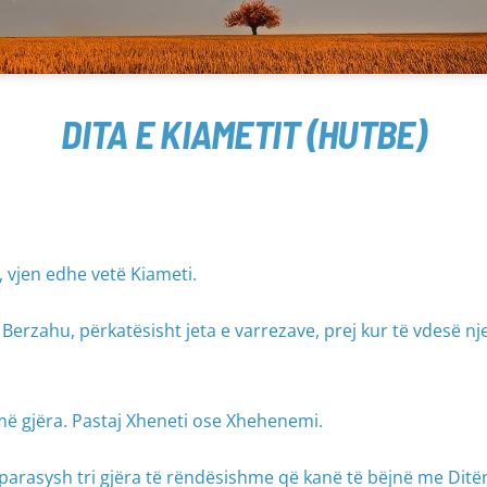
DITA E KIAMETIT (HUTBE)
 vjen edhe vetë Kiameti.
a, Berzahu, përkatësisht jeta e varrezave, prej kur të vdesë nj
më gjëra. Pastaj Xheneti ose Xhehenemi.
i parasysh tri gjëra të rëndësishme që kanë të bëjnë me Ditë