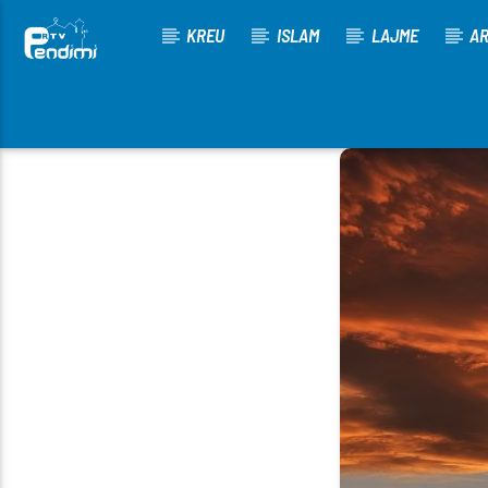
KREU
ISLAM
LAJME
AR
[There are no radio stations in the database]