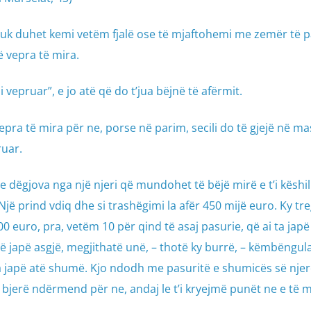
 nuk duhet kemi vetëm fjalë ose të mjaftohemi me zemër të p
vepra të mira.
 vepruar”, e jo atë që do t’jua bëjnë të afërmit.
ra të mira për ne, porse në parim, secili do të gjejë në ma
uar.
 e dëgjova nga një njeri që mundohet të bëjë mirë e t’i këshil
 Një prind vdiq dhe si trashëgimi la afër 450 mijë euro. Ky tr
500 euro, pra, vetëm 10 për qind të asaj pasurie, që ai ta japë
 të japë asgjë, megjithatë unë, – thotë ky burrë, – këmbëngula
a japë atë shumë. Kjo ndodh me pasuritë e shumicës së njer
 bjerë ndërmend për ne, andaj le t’i kryejmë punët ne e të 