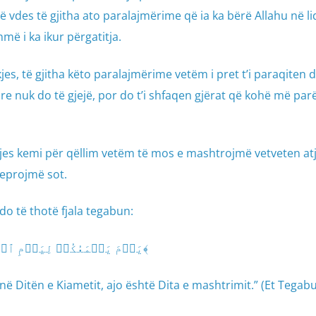
vdes të gjitha ato paralajmërime që ia ka bërë Allahu në l
hmë i ka ikur përgatitja.
kjes, të gjitha këto paralajmërime vetëm i pret t’i paraqiten 
re nuk do të gjejë, por do t’i shfaqen gjërat që kohë më parë
es kemi për qëllim vetëm të mos e mashtrojmë vetveten atj
veprojmë sot.
do të thotë fjala tegabun:
﴿يَوۡمَ يَجۡمَعُكُمۡ لِيَوۡمِ ٱلۡجَمۡعِۖ ذَٰلِكَ يَوۡمُ ٱلتَّغَابُنِۗ ٩﴾
e në Ditën e Kiametit, ajo është Dita e mashtrimit.” (Et Tegabu