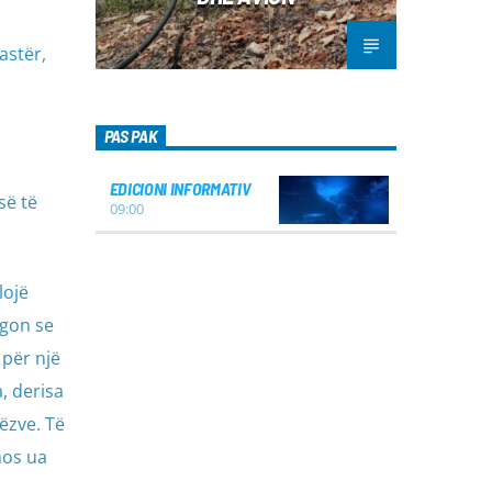
astër,
PAS PAK
EDICIONI INFORMATIV
së të
09:00
lojë
egon se
 për një
, derisa
ëzve. Të
mos ua