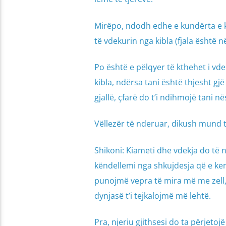
Mirëpo, ndodh edhe e kundërta e k
të vdekurin nga kibla (fjala është n
Po është e pëlqyer të kthehet i vdek
kibla, ndërsa tani është thjesht gjë
gjallë, çfarë do t’i ndihmojë tani n
Vëllezër të nderuar, dikush mund t
Shikoni: Kiameti dhe vdekja do të
këndellemi nga shkujdesja që e ke
punojmë vepra të mira më me zell, 
dynjasë t’i tejkalojmë më lehtë.
Pra, njeriu gjithsesi do ta përjeto