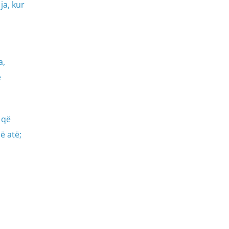
ja, kur
a,
ë
 që
ë atë;