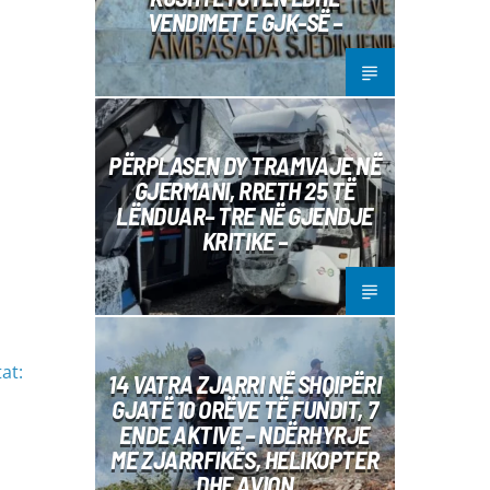
VENDIMET E GJK-SË –
PËRPLASEN DY TRAMVAJE NË
GJERMANI, RRETH 25 TË
LËNDUAR– TRE NË GJENDJE
KRITIKE –
at:
14 VATRA ZJARRI NË SHQIPËRI
GJATË 10 ORËVE TË FUNDIT, 7
ENDE AKTIVE – NDËRHYRJE
ME ZJARRFIKËS, HELIKOPTER
DHE AVION