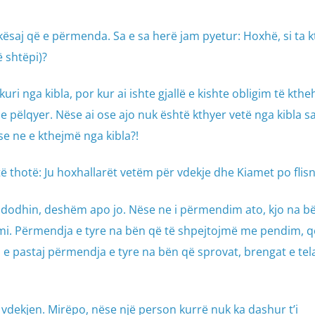
ësaj që e përmenda. Sa e sa herë jam pyetur: Hoxhë, si ta 
ë shtëpi)?
uri nga kibla, por kur ai ishte gjallë e kishte obligim të kthe
 e pëlqyer. Nëse ai ose ajo nuk është kthyer vetë nga kibla sa
ëse ne e kthejmë nga kibla?!
ë thotë: Ju hoxhallarët vetëm për vdekje dhe Kiamet po flisn
 ndodhin, deshëm apo jo. Nëse ne i përmendim ato, kjo na bë
mi. Përmendja e tyre na bën që të shpejtojmë me pendim, q
e pastaj përmendja e tyre na bën që sprovat, brengat e tel
jë vdekjen. Mirëpo, nëse një person kurrë nuk ka dashur t’i