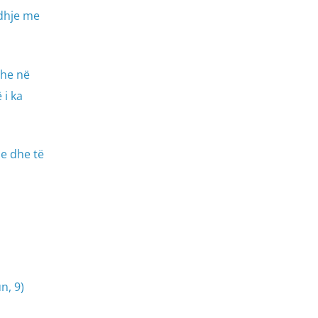
idhje me
dhe në
 i ka
e dhe të
n, 9)