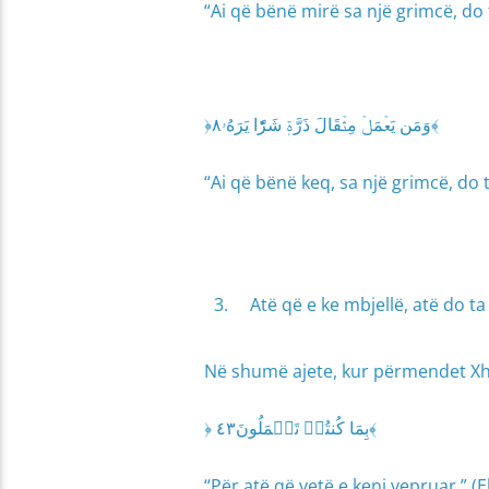
“Ai që bënë mirë sa një grimcë, do t
﴿وَمَن يَعۡمَلۡ مِثۡقَالَ ذَرَّةٖ شَرّٗا يَرَهُۥ٨﴾
“Ai që bënë keq, sa një grimcë, do t
Atë që e ke mbjellë, atë do ta
Në shumë ajete, kur përmendet Xhen
﴿ بِمَا كُنتُمۡ تَعۡمَلُونَ٤٣﴾
“Për atë që vetë e keni vepruar.” (E