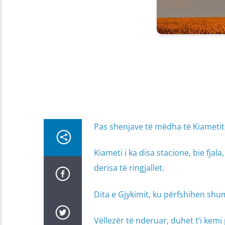
Pas shenjave të mëdha të Kiametit,
Kiameti i ka disa stacione, bie fjal
derisa të ringjallet.
Dita e Gjykimit, ku përfshihen shu
Vëllezër të nderuar, duhet t’i kem