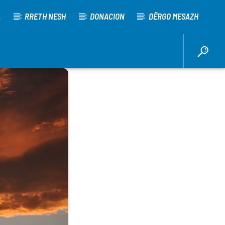
A
RRETH NESH
DONACION
DËRGO MESAZH