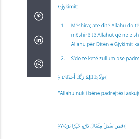
Gjykimit:
Mëshira; atë ditë Allahu do t
mëshirë të Allahut që ne e s
Allahu për Ditën e Gjykimit k
S’do të ketë zullum ose padre
﴿ وَلَا يَظۡلِمُ رَبُّكَ أَحَدٗا٤٩﴾
“Allahu nuk i bënë padrejtësi askujt.
﴿فَمَن يَعۡمَلۡ مِثۡقَالَ ذَرَّةٍ خَيۡرٗا يَرَهُۥ٧﴾