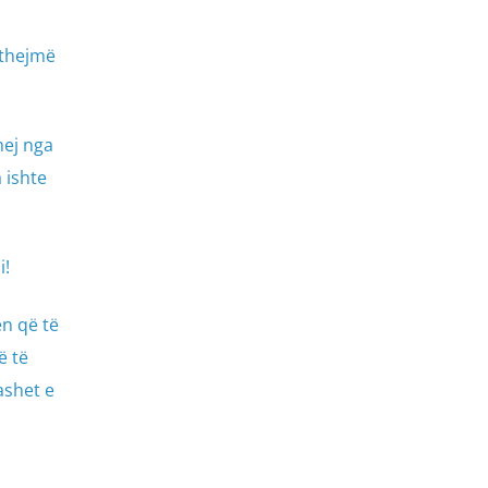
kthejmë
hej nga
 ishte
i!
n që të
ë të
ashet e