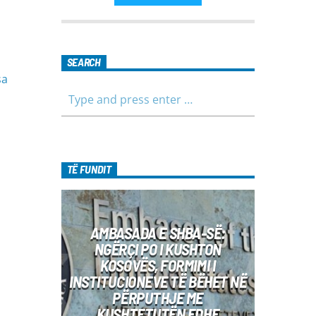
SEARCH
sa
TË FUNDIT
AMBASADA E SHBA-SË:
NGËRÇI PO I KUSHTON
KOSOVËS, FORMIMI I
INSTITUCIONEVE TË BËHET NË
PËRPUTHJE ME
KUSHTETUTËN EDHE