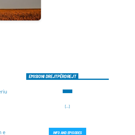
EMISIONI DREJTPËRDREJT
eriu
[...]
n e
INFO AND EPISODES