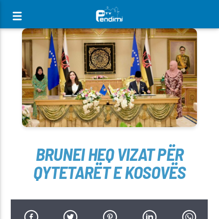
[There are no radio stations in the database]
BRUNEI HEQ VIZAT PËR
QYTETARËT E KOSOVËS