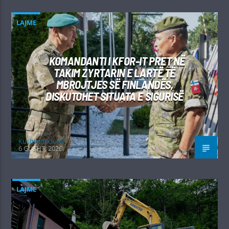
LAJME
KOMANDANTI I KFOR-IT PRET NË
TAKIM ZYRTARIN E LARTË TË
MBROJTJES SË FINLANDËS,
DISKUTOHET SITUATA E SIGURISË
Kushtrim Guraj
6 GUSHT, 2026
LAJME