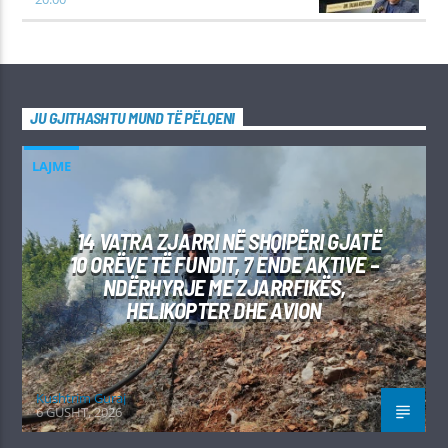
JU GJITHASHTU MUND TË PËLQENI
LAJME
14 VATRA ZJARRI NË SHQIPËRI GJATË
10 ORËVE TË FUNDIT, 7 ENDE AKTIVE –
NDËRHYRJE ME ZJARRFIKËS,
HELIKOPTER DHE AVION
Kushtrim Guraj
6 GUSHT, 2026