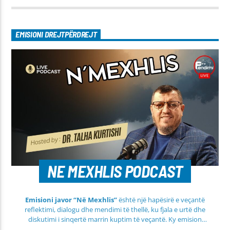
EMISIONI DREJTPËRDREJT
NE MEXHLIS PODCAST
Emisioni javor “Në Mexhlis”
është një hapësirë e veçantë
reflektimi, dialogu dhe mendimi të thellë, ku fjala e urtë dhe
diskutimi i sinqertë marrin kuptim të veçantë. Ky emision
transmetohet
drejtpërdrejt çdo të martë
, duke sjellë tek