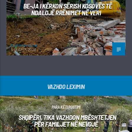
BE-JA I KËRKON SËRISH KOSOVËS TË
NDALOJË RRËNIMET NË VERI
Kushtrim Guraj
5 GUSHT, 2026
VAZHDO LEXIMIN
PARA KËTI POSTIMI
SHQIPËRI, TIKA VAZHDON MBËSHTETJEN
PËR FAMILJET NË NEVOJË