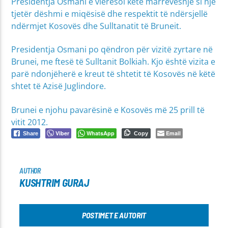
Presidentja Osmani e vlerësoi këtë marrëveshje si një
tjetër dëshmi e miqësisë dhe respektit të ndërsjellë
ndërmjet Kosovës dhe Sulltanatit të Bruneit.
Presidentja Osmani po qëndron për vizitë zyrtare në
Brunei, me ftesë të Sulltanit Bolkiah. Kjo është vizita e
parë ndonjëherë e kreut të shtetit të Kosovës në këtë
shtet të Azisë Juglindore.
Brunei e njohu pavarësinë e Kosovës më 25 prill të
vitit 2012.
Viber
WhatsApp
Email
Share
Copy
AUTHOR
KUSHTRIM GURAJ
POSTIMET E AUTORIT