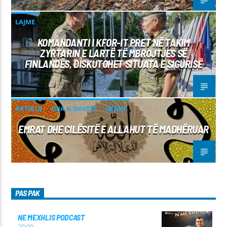
LAJME
KOMANDANTI I KFOR-IT PRET NË TAKIM
ZYRTARIN E LARTË TË MBROJTJES SË
FINLANDËS, DISKUTOHET SITUATA E SIGURISË
ARTIKUJ
DIJA & DAVETI
IMANI
EMRAT DHE CILËSITË E ALLAHUT TË MADHËRUAR
PAS PAK
NE MEXHLIS PODCAST
20:00