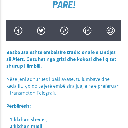
PARË!
Basbousa është ëmbëlsirë tradicionale e Lindjes
së Afërt. Gatuhet nga grizi dhe kokosi dhe i qitet
shurup i ëmbël.
Nëse jeni adhurues i bakllavasë, tullumbave dhe
kadaifit, kjo do të jetë ëmbëlsira juaj e re e preferuar!
– transmeton Telegrafi.
Përbërësit:
– 1 filxhan sheqer,
– 2 filxhan miell,