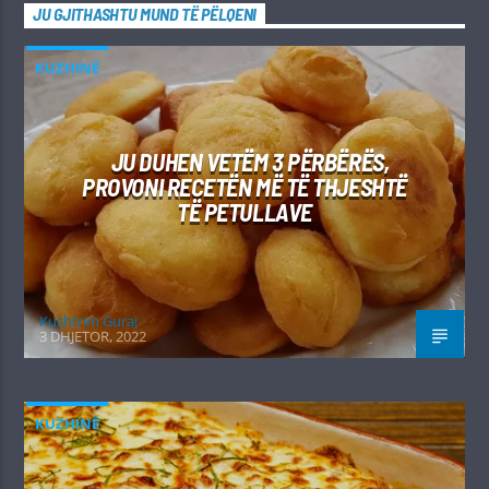
JU GJITHASHTU MUND TË PËLQENI
KUZHINË
JU DUHEN VETËM 3 PËRBËRËS,
PROVONI RECETËN MË TË THJESHTË
TË PETULLAVE
Kushtrim Guraj
3 DHJETOR, 2022
KUZHINË