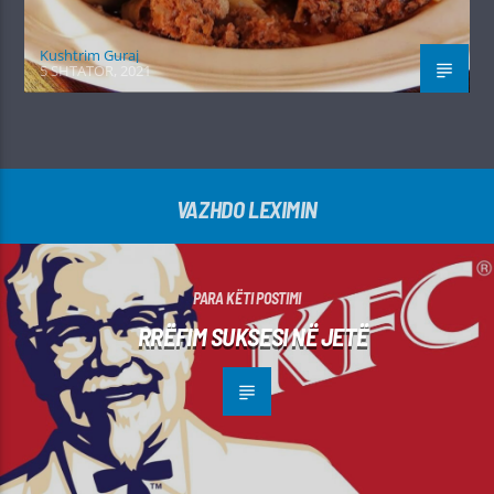
Kushtrim Guraj
5 SHTATOR, 2021
VAZHDO LEXIMIN
PARA KËTI POSTIMI
RRËFIM SUKSESI NË JETË