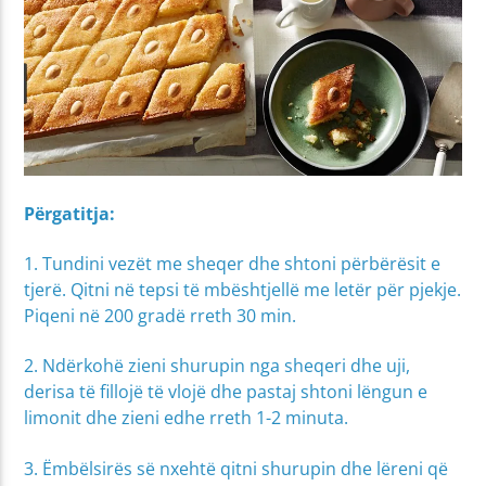
Përgatitja:
1. Tundini vezët me sheqer dhe shtoni përbërësit e
tjerë. Qitni në tepsi të mbështjellë me letër për pjekje.
Piqeni në 200 gradë rreth 30 min.
2. Ndërkohë zieni shurupin nga sheqeri dhe uji,
derisa të fillojë të vlojë dhe pastaj shtoni lëngun e
limonit dhe zieni edhe rreth 1-2 minuta.
3. Ëmbëlsirës së nxehtë qitni shurupin dhe lëreni që