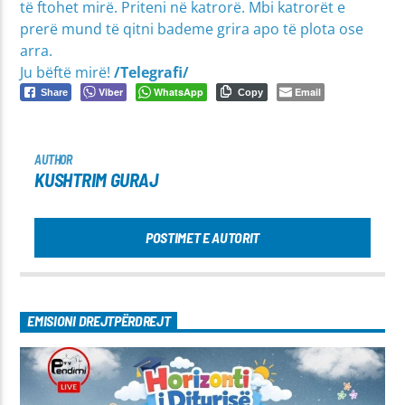
të ftohet mirë. Priteni në katrorë. Mbi katrorët e
prerë mund të qitni bademe grira apo të plota ose
arra.
Ju bëftë mirë!
/Telegrafi/
Viber
WhatsApp
Email
Share
Copy
AUTHOR
KUSHTRIM GURAJ
POSTIMET E AUTORIT
EMISIONI DREJTPËRDREJT