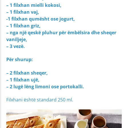
– 1 filxhan mielli kokosi,
– 1 filxhan vaj,
-1 filxhan qumësht ose jogurt,
– 1 filxhan griz,
– nga një qeskë pluhur për ëmbëlsira dhe sheqer
vaniljeje,
– 3 vezë.
Për shurup:
– 2 filxhan sheqer,
– 1 filxhan ujë,
– 2 lugë lëng limoni ose portokalli.
Filxhani është standard 250 ml.