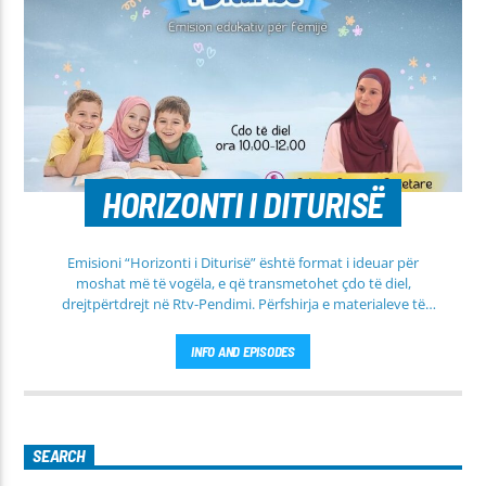
HORIZONTI I DITURISË
Emisioni “Horizonti i Diturisë” është format i ideuar për
moshat më të vogëla, e që transmetohet çdo të diel,
drejtpërtdrejt në Rtv-Pendimi. Përfshirja e materialeve të
dobishme, me qëllim mësimi, edukimi dhe orientimi në
rrugën e duhur të besimit Islam, janë pikësynimi kryesor i
INFO AND EPISODES
këtij emisioni. Përshtatur për grupmosha të ndryshme, e që
të jemi më afër dëgjuesve të rinj, komunikojmë së bashku me
fëmijët, të cilët mund të jenë pjesëmarrës në bashkëbisedim
për tema të ndryshme, në një formë testimi për njohuritë që
kanë, por edhe përfitimin e njohurive të reja. Çdo të diel, ora
SEARCH
10:00-12:00 Moderatore: Luljeta Beqiri Kontakti: Viber: +383