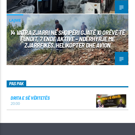
LAJME
14 VATRA ZJARRI NË SHQIPËRI GJATË 10 ORËVE TË
FUNDIT, 7 ENDE AKTIVE – NDËRHYRJE ME
ZJARRFIKËS, HELIKOPTER DHE AVION
PAS PAK
DRITA E SË VËRTETËS
20:00