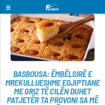
[There are no radio stations in the database]
BASBOUSA: ËMBËLSIRË E
MREKULLUESHME EGJIPTIANE
ME GRIZ TË CILËN DUHET
PATJETËR TA PROVONI SA MË