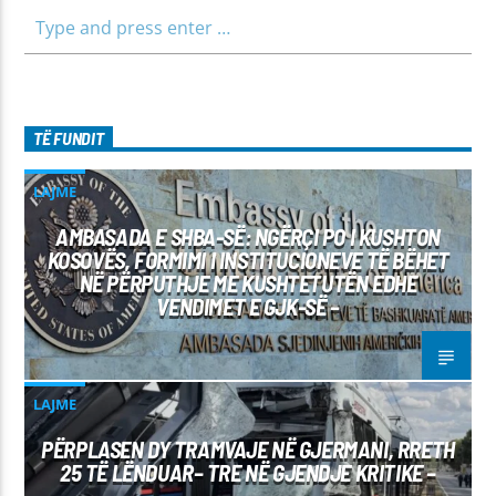
45 471 848 SMS: Dërgo Mesazh
TË FUNDIT
LAJME
AMBASADA E SHBA-SË: NGËRÇI PO I KUSHTON
KOSOVËS, FORMIMI I INSTITUCIONEVE TË BËHET
NË PËRPUTHJE ME KUSHTETUTËN EDHE
VENDIMET E GJK-SË –
LAJME
PËRPLASEN DY TRAMVAJE NË GJERMANI, RRETH
25 TË LËNDUAR– TRE NË GJENDJE KRITIKE –