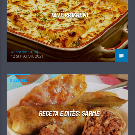
TAVË PRIZRENI
Kushtrim Guraj
12 SHTATOR, 2021
KUZHINË
RECETA E DITËS: SARME