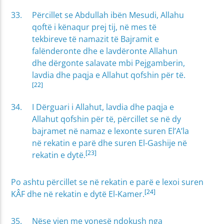
Përcillet se Abdullah ibën Mesudi, Allahu
qoftë i kënaqur prej tij, në mes të
tekbireve të namazit të Bajramit e
falënderonte dhe e lavdëronte Allahun
dhe dërgonte salavate mbi Pejgamberin,
lavdia dhe paqja e Allahut qofshin për të.
[22]
I Dërguari i Allahut, lavdia dhe paqja e
Allahut qofshin për të, përcillet se në dy
bajramet në namaz e lexonte suren El’A’la
në rekatin e parë dhe suren El-Gashije në
[23]
rekatin e dytë.
Po ashtu përcillet se në rekatin e parë e lexoi suren
[24]
KÂF dhe në rekatin e dytë El-Kamer.
Nëse vjen me vonesë ndokush nga