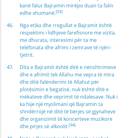
kanë falur Bajramin mirëpo duan ta falin
[33]
edhe xhumanë.
Nga etika dhe rregullat e Bajramit është
respektimi i lidhjeve farefisnore me vizita,
me dhurata, interesimi për ta me
telefonata dhe afrimi i zemrave të njëri-
tjetrit.
Dita e Bajramit është ditë e nënshtrimeve
dhe e afrimit tek Allahu me vepra të mira
dhe ditë falënderimi të Allahut për
plotësimin e begatisë, nuk është ditë e
mëkateve dhe veprimit të ndalesave. Nuk i
ka hije një myslimani që Bajramin ta
shndërrojë në ditë të bërjes së gjynaheve
dhe organizimit të koncerteve muzikore
[34]
dhe pirjes së alkoolit.