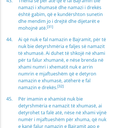
Thënia se për atë që e fal Bajramin bie
namazi i xhumasë dhe namazi i drekës
është gabim, që e kundërshton sunetin
dhe mendim jo i drejtë dhe dijetarët e
[31]
mohojnë atë.
Ai që nuk e fal namazin e Bajramit, për të
nuk bie detyrshmëria e faljes së namazit
të xhumasë. Ai duhet të shkojë në xhami
për ta falur xhumanë, e nëse brenda në
xhami numri i xhematit nuk e arrin
numrin e mjaftueshëm që e detyron
namazin e xhumasë, atëherë e fal
[32]
namazin e drekës.
Për imamin e xhamisë nuk bie
detyrshmëria e namazit të xhumasë, ai
detyrohet ta falë atë, nëse në xhami vijnë
numër i mjaftueshëm për xhuma, që nuk
e kanë falur namazin e Bajramit apo e