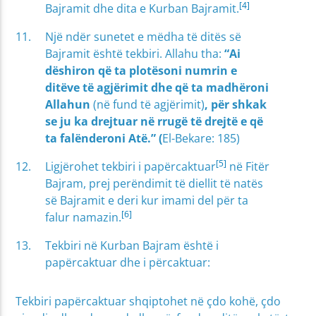
[4]
Bajramit dhe dita e Kurban Bajramit.
Një ndër sunetet e mëdha të ditës së
Bajramit është tekbiri. Allahu tha:
“Ai
dëshiron që ta plotësoni numrin e
ditëve të agjërimit dhe që ta madhëroni
Allahun
(në fund të agjërimit)
, për shkak
se ju ka drejtuar në rrugë të drejtë e që
ta falënderoni Atë.” (
El-Bekare: 185)
[5]
Ligjërohet tekbiri i papërcaktuar
në Fitër
Bajram, prej perëndimit të diellit të natës
së Bajramit e deri kur imami del për ta
[6]
falur namazin.
Tekbiri në Kurban Bajram është i
papërcaktuar dhe i përcaktuar:
Tekbiri papërcaktuar shqiptohet në çdo kohë, çdo