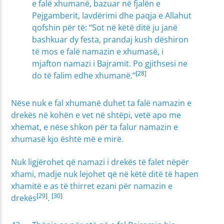
e falë xhumanë, bazuar në fjalën e
Pejgamberit, lavdërimi dhe paqja e Allahut
qofshin për të: “Sot në këtë ditë ju janë
bashkuar dy festa, prandaj kush dëshiron
të mos e falë namazin e xhumasë, i
mjafton namazi i Bajramit. Po gjithsesi ne
[28]
do të falim edhe xhumanë.”
Nëse nuk e fal xhumanë duhet ta falë namazin e
drekës në kohën e vet në shtëpi, vetë apo me
xhemat, e nëse shkon për ta falur namazin e
xhumasë kjo është më e mirë.
Nuk ligjërohet që namazi i drekës të falet nëpër
xhami, madje nuk lejohet që në këtë ditë të hapen
xhamitë e as të thirret ezani për namazin e
[29]
[30]
drekës
.