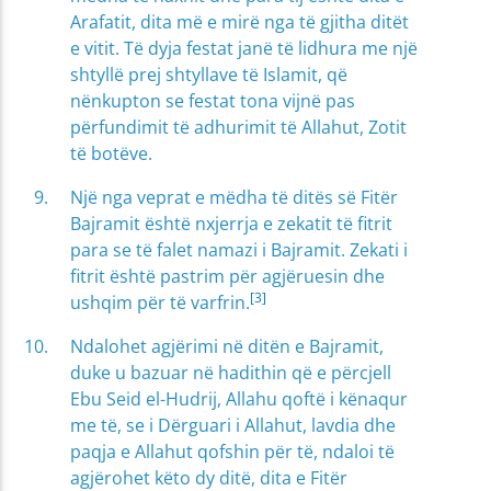
Arafatit, dita më e mirë nga të gjitha ditët
e vitit. Të dyja festat janë të lidhura me një
shtyllë prej shtyllave të Islamit, që
nënkupton se festat tona vijnë pas
përfundimit të adhurimit të Allahut, Zotit
të botëve.
Një nga veprat e mëdha të ditës së Fitër
Bajramit është nxjerrja e zekatit të fitrit
para se të falet namazi i Bajramit. Zekati i
fitrit është pastrim për agjëruesin dhe
[3]
ushqim për të varfrin.
Ndalohet agjërimi në ditën e Bajramit,
duke u bazuar në hadithin që e përcjell
Ebu Seid el-Hudrij, Allahu qoftë i kënaqur
me të, se i Dërguari i Allahut, lavdia dhe
paqja e Allahut qofshin për të, ndaloi të
agjërohet këto dy ditë, dita e Fitër