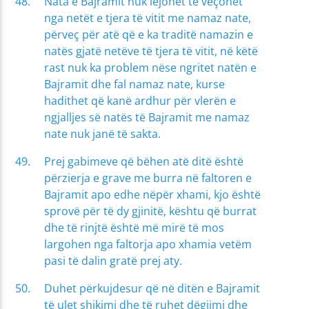
Nata e Bajramit nuk lejohet të veçohet
nga netët e tjera të vitit me namaz nate,
përveç për atë që e ka traditë namazin e
natës gjatë netëve të tjera të vitit, në këtë
rast nuk ka problem nëse ngritet natën e
Bajramit dhe fal namaz nate, kurse
hadithet që kanë ardhur për vlerën e
ngjalljes së natës të Bajramit me namaz
nate nuk janë të sakta.
Prej gabimeve që bëhen atë ditë është
përzierja e grave me burra në faltoren e
Bajramit apo edhe nëpër xhami, kjo është
sprovë për të dy gjinitë, kështu që burrat
dhe të rinjtë është më mirë të mos
largohen nga faltorja apo xhamia vetëm
pasi të dalin gratë prej aty.
Duhet përkujdesur që në ditën e Bajramit
të ulet shikimi dhe të ruhet dëgjimi dhe