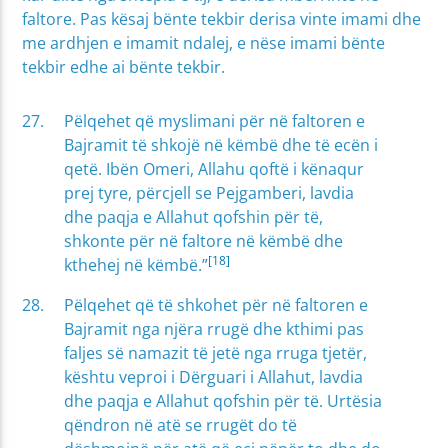
faltore. Pas kësaj bënte tekbir derisa vinte imami dhe
me ardhjen e imamit ndalej, e nëse imami bënte
tekbir edhe ai bënte tekbir.
Pëlqehet që myslimani për në faltoren e
Bajramit të shkojë në këmbë dhe të ecën i
qetë. Ibën Omeri, Allahu qoftë i kënaqur
prej tyre, përcjell se Pejgamberi, lavdia
dhe paqja e Allahut qofshin për të,
shkonte për në faltore në këmbë dhe
[18]
kthehej në këmbë.”
Pëlqehet që të shkohet për në faltoren e
Bajramit nga njëra rrugë dhe kthimi pas
faljes së namazit të jetë nga rruga tjetër,
kështu veproi i Dërguari i Allahut, lavdia
dhe paqja e Allahut qofshin për të. Urtësia
qëndron në atë se rrugët do të