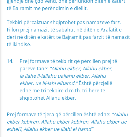
gjendje dhe çdo vend, dhe përfundon ditën e katërt
të Bajramit me perëndimin e diellit.
Tekbiri përcaktuar shqiptohet pas namazeve farz.
Fillon prej namazit të sabahut në ditën e Arafatit e
deri në ditën e katërt të Bajramit pas farzit të namazit
të ikindisë.
Prej formave të tekbirit që përcillen prej të
parëve tanë:
“Allahu ekber, Allahu ekber,
la ilahe il-lallahu uallahu ekber, Allahu
ekber, ue lil-lahi elhamd.”
Është përcjellë
edhe me tri tekbire d.m.th. tri herë të
shqiptohet Allahu ekber.
Prej formave të tjera që përcillen është edhe:
“Allahu
ekber kebiren, Allahu ekber kebiren, Allahu ekber ue
exhel’l, Allahu ekber ue lilahi el hamd”