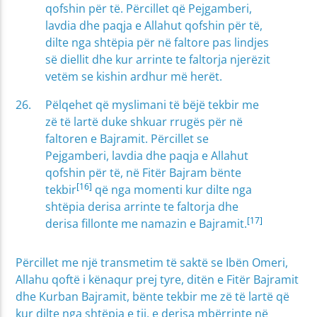
qofshin për të. Përcillet që Pejgamberi,
lavdia dhe paqja e Allahut qofshin për të,
dilte nga shtëpia për në faltore pas lindjes
së diellit dhe kur arrinte te faltorja njerëzit
vetëm se kishin ardhur më herët.
Pëlqehet që myslimani të bëjë tekbir me
zë të lartë duke shkuar rrugës për në
faltoren e Bajramit. Përcillet se
Pejgamberi, lavdia dhe paqja e Allahut
qofshin për të, në Fitër Bajram bënte
[16]
tekbir
që nga momenti kur dilte nga
shtëpia derisa arrinte te faltorja dhe
[17]
derisa fillonte me namazin e Bajramit.
Përcillet me një transmetim të saktë se Ibën Omeri,
Allahu qoftë i kënaqur prej tyre, ditën e Fitër Bajramit
dhe Kurban Bajramit, bënte tekbir me zë të lartë që
kur dilte nga shtëpia e tij, e derisa mbërrinte në