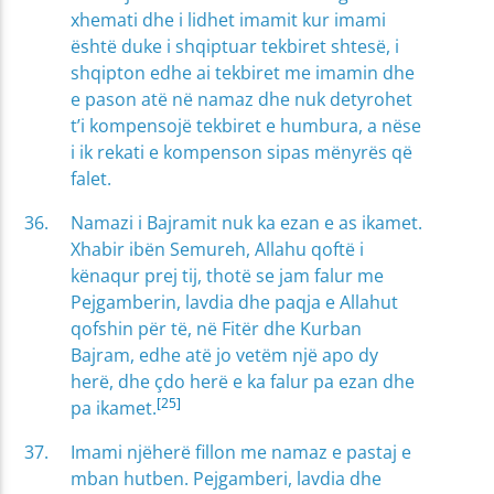
xhemati dhe i lidhet imamit kur imami
është duke i shqiptuar tekbiret shtesë, i
shqipton edhe ai tekbiret me imamin dhe
e pason atë në namaz dhe nuk detyrohet
t’i kompensojë tekbiret e humbura, a nëse
i ik rekati e kompenson sipas mënyrës që
falet.
Namazi i Bajramit nuk ka ezan e as ikamet.
Xhabir ibën Semureh, Allahu qoftë i
kënaqur prej tij, thotë se jam falur me
Pejgamberin, lavdia dhe paqja e Allahut
qofshin për të, në Fitër dhe Kurban
Bajram, edhe atë jo vetëm një apo dy
herë, dhe çdo herë e ka falur pa ezan dhe
[25]
pa ikamet.
Imami njëherë fillon me namaz e pastaj e
mban hutben. Pejgamberi, lavdia dhe