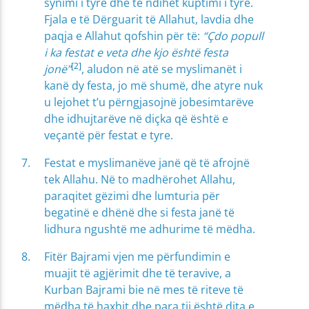
synimi i tyre dhe të ndihet kuptimi i tyre.
Fjala e të Dërguarit të Allahut, lavdia dhe
paqja e Allahut qofshin për të:
“Çdo popull
i ka festat e veta dhe kjo është festa
[2]
jonë”
, aludon në atë se myslimanët i
kanë dy festa, jo më shumë, dhe atyre nuk
u lejohet t’u përngjasojnë jobesimtarëve
dhe idhujtarëve në diçka që është e
veçantë për festat e tyre.
Festat e myslimanëve janë që të afrojnë
tek Allahu. Në to madhërohet Allahu,
paraqitet gëzimi dhe lumturia për
begatinë e dhënë dhe si festa janë të
lidhura ngushtë me adhurime të mëdha.
Fitër Bajrami vjen me përfundimin e
muajit të agjërimit dhe të teravive, a
Kurban Bajrami bie në mes të riteve të
mëdha të haxhit dhe para tij është dita e