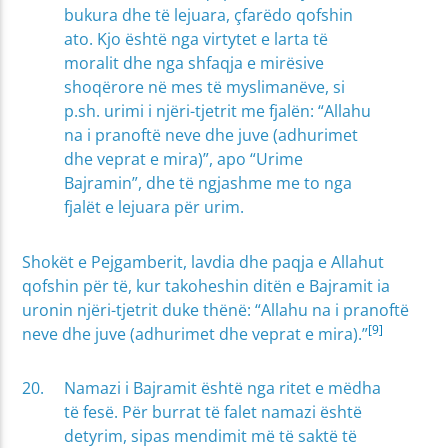
bukura dhe të lejuara, çfarëdo qofshin
ato. Kjo është nga virtytet e larta të
moralit dhe nga shfaqja e mirësive
shoqërore në mes të myslimanëve, si
p.sh. urimi i njëri-tjetrit me fjalën: “Allahu
na i pranoftë neve dhe juve (adhurimet
dhe veprat e mira)”, apo “Urime
Bajramin”, dhe të ngjashme me to nga
fjalët e lejuara për urim.
Shokët e Pejgamberit, lavdia dhe paqja e Allahut
qofshin për të, kur takoheshin ditën e Bajramit ia
uronin njëri-tjetrit duke thënë: “Allahu na i pranoftë
[9]
neve dhe juve (adhurimet dhe veprat e mira).”
Namazi i Bajramit është nga ritet e mëdha
të fesë. Për burrat të falet namazi është
detyrim, sipas mendimit më të saktë të