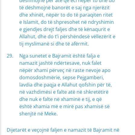
dëshmojnë për atë që eci nëpër to dhe do
të dëshmojnë banorët e saj nga njerëzit
dhe xhinët, nëpër to do të paraqiten ritet
e Islamit, do të shpresohet në ndryshimin
e gjendjes drejt faljes dhe të kënaqurit e
Allahut, dhe do t’i përshëndesë vëllezërit e
tij myslimanë si dhe të afërmit.
Nga sunetet e Bajramit është falja e
namazit jashtë ndërtesave, nuk falet
nëpër xhami përveç në raste nevoje apo
domosdoshmërie, sepse Pejgamberi,
lavdia dhe paqja e Allahut qofshin për të,
në vazhdimësi e falte atë në shkretëtirë
dhe nuk e falte në xhaminë e tij, e që
është xhamia më e mirë pas xhamisë së
shenjtë në Meke.
Dijetarët e veçojnë faljen e namazit të Bajramit në