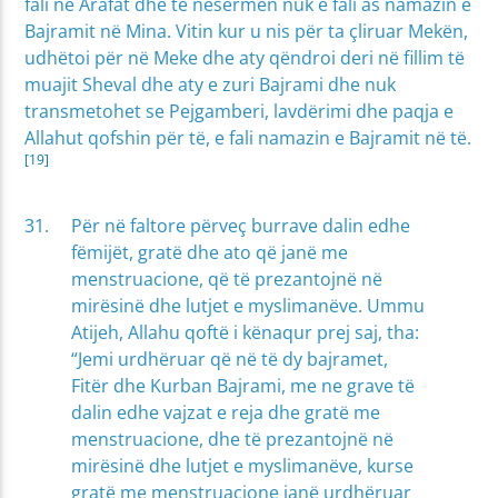
fali në Arafat dhe të nesërmen nuk e fali as namazin e
Bajramit në Mina. Vitin kur u nis për ta çliruar Mekën,
udhëtoi për në Meke dhe aty qëndroi deri në fillim të
muajit Sheval dhe aty e zuri Bajrami dhe nuk
transmetohet se Pejgamberi, lavdërimi dhe paqja e
Allahut qofshin për të, e fali namazin e Bajramit në të.
[19]
Për në faltore përveç burrave dalin edhe
fëmijët, gratë dhe ato që janë me
menstruacione, që të prezantojnë në
mirësinë dhe lutjet e myslimanëve. Ummu
Atijeh, Allahu qoftë i kënaqur prej saj, tha:
“Jemi urdhëruar që në të dy bajramet,
Fitër dhe Kurban Bajrami, me ne grave të
dalin edhe vajzat e reja dhe gratë me
menstruacione, dhe të prezantojnë në
mirësinë dhe lutjet e myslimanëve, kurse
gratë me menstruacione janë urdhëruar