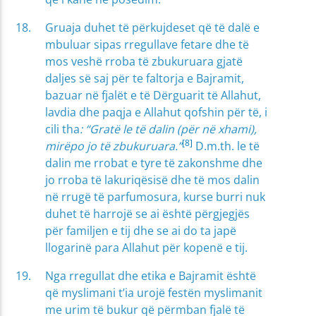
Gruaja duhet të përkujdeset që të dalë e
mbuluar sipas rregullave fetare dhe të
mos veshë rroba të zbukuruara gjatë
daljes së saj për te faltorja e Bajramit,
bazuar në fjalët e të Dërguarit të Allahut,
lavdia dhe paqja e Allahut qofshin për të, i
cili tha
: “Gratë le të dalin (për në xhami),
[8]
mirëpo jo të zbukuruara.”
D.m.th. le të
dalin me rrobat e tyre të zakonshme dhe
jo rroba të lakuriqësisë dhe të mos dalin
në rrugë të parfumosura, kurse burri nuk
duhet të harrojë se ai është përgjegjës
për familjen e tij dhe se ai do ta japë
llogarinë para Allahut për kopenë e tij.
Nga rregullat dhe etika e Bajramit është
që myslimani t’ia urojë festën myslimanit
me urim të bukur që përmban fjalë të