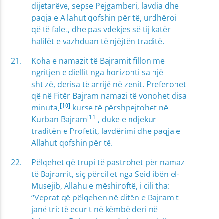
dijetarëve, sepse Pejgamberi, lavdia dhe
paqja e Allahut qofshin për të, urdhëroi
që të falet, dhe pas vdekjes së tij katër
halifët e vazhduan të njëjtën traditë.
Koha e namazit të Bajramit fillon me
ngritjen e diellit nga horizonti sa një
shtizë, derisa të arrijë në zenit. Preferohet
që në Fitër Bajram namazi të vonohet disa
[10]
minuta,
kurse të përshpejtohet në
[11]
Kurban Bajram
, duke e ndjekur
traditën e Profetit, lavdërimi dhe paqja e
Allahut qofshin për të.
Pëlqehet që trupi të pastrohet për namaz
të Bajramit, siç përcillet nga Seid ibën el-
Musejib, Allahu e mëshiroftë, i cili tha:
“Veprat që pëlqehen në ditën e Bajramit
janë tri: të ecurit në këmbë deri në