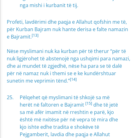
nga mishi i kurbanit të tij.
Profeti, lavdërimi dhe paqja e Allahut qofshin me të,
për Kurban Bajram nuk hante derisa e falte namazin
[13]
e Bajramit.
Nëse myslimani nuk ka kurban për të therur “për të
nuk ligjërohet të abstenojë nga ushqimi para namazi,
dhe ai mundet të zgjedhë, nëse ha para se të dalë
për në namaz nuk i themi se e ke kundërshtuar
[14]
sunetin me veprimin tënd.”
Pëlqehet që myslimani të shkojë sa më
[15]
herët në faltoren e Bajramit
dhe të jetë
sa më afër imamit në rreshtin e parë, kjo
është më nxitëse për në vepra të mira dhe
kjo ishte edhe tradita e shokëve të
Pejgamberit, lavdia dhe paqja e Allahut