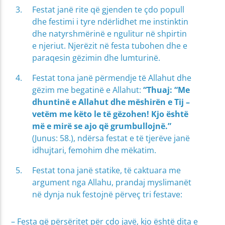
Festat janë rite që gjenden te çdo popull
dhe festimi i tyre ndërlidhet me instinktin
dhe natyrshmërinë e ngulitur në shpirtin
e njeriut. Njerëzit në festa tubohen dhe e
paraqesin gëzimin dhe lumturinë.
Festat tona janë përmendje të Allahut dhe
gëzim me begatinë e Allahut:
“Thuaj: “Me
dhuntinë e Allahut dhe mëshirën e Tij –
vetëm me këto le të gëzohen! Kjo është
më e mirë se ajo që grumbullojnë.”
(Junus: 58.), ndërsa festat e të tjerëve janë
idhujtari, femohim dhe mëkatim.
Festat tona janë statike, të caktuara me
argument nga Allahu, prandaj myslimanët
në dynja nuk festojnë përveç tri festave:
– Festa që përsëritet për çdo javë, kjo është dita e