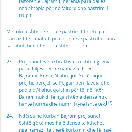
faltoren e Bajramit, ngrënia para daljes
nga shtëpia për në faltore dhe pastrimi i
trupit.”
Më mirë është që koha e pastrimit të jetë pas
namazit të sabahut, po edhe nëse pastrohet para
sabahut, bën dhe nuk është problem.
Prej suneteve të braktisura është ngrënia
para daljes për në namaz të Fitër
Bajramit. Enesi, Allahu qoftë i kënaqur
prej tij, përcjell se Pejgamberi, lavdia dhe
paqja e Allahut qofshin për të, në Fitër
Bajram nuk dilte nga shtëpia derisa nuk
[12]
hante hurma dhe numri i tyre ishte tek.
Ndërsa në Kurban Bajram prej suneti
është që të mos hajë derisa të kthehet
nga namazi, ta therë kurbanin dhe të hajë