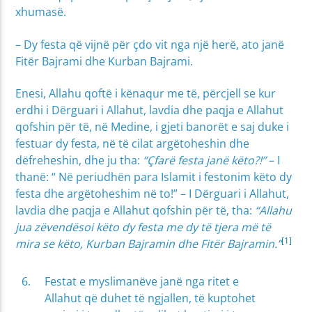
xhumasë.
– Dy festa që vijnë për çdo vit nga një herë, ato janë
Fitër Bajrami dhe Kurban Bajrami.
Enesi, Allahu qoftë i kënaqur me të, përcjell se kur
erdhi i Dërguari i Allahut, lavdia dhe paqja e Allahut
qofshin për të, në Medine, i gjeti banorët e saj duke i
festuar dy festa, në të cilat argëtoheshin dhe
dëfreheshin, dhe ju tha:
“Çfarë festa janë këto?!”
– I
thanë: “ Në periudhën para Islamit i festonim këto dy
festa dhe argëtoheshim në to!” – I Dërguari i Allahut,
lavdia dhe paqja e Allahut qofshin për të, tha:
“Allahu
jua zëvendësoi këto dy festa me dy të tjera më të
[1]
mira se këto, Kurban Bajramin dhe Fitër Bajramin.”
Festat e myslimanëve janë nga ritet e
Allahut që duhet të ngjallen, të kuptohet