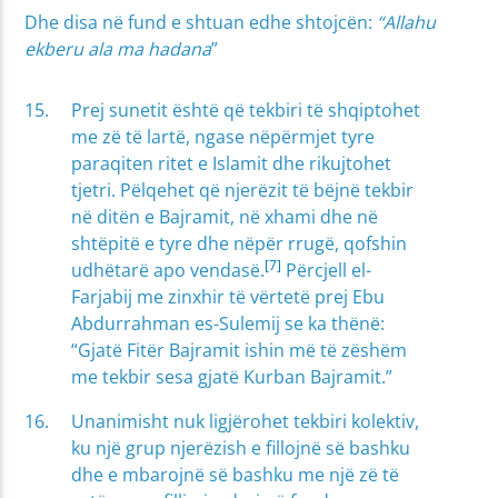
Dhe disa në fund e shtuan edhe shtojcën:
“Allahu
ekberu ala ma hadana
”
Prej sunetit është që tekbiri të shqiptohet
me zë të lartë, ngase nëpërmjet tyre
paraqiten ritet e Islamit dhe rikujtohet
tjetri. Pëlqehet që njerëzit të bëjnë tekbir
në ditën e Bajramit, në xhami dhe në
shtëpitë e tyre dhe nëpër rrugë, qofshin
[7]
udhëtarë apo vendasë.
Përcjell el-
Farjabij me zinxhir të vërtetë prej Ebu
Abdurrahman es-Sulemij se ka thënë:
“Gjatë Fitër Bajramit ishin më të zëshëm
me tekbir sesa gjatë Kurban Bajramit.”
Unanimisht nuk ligjërohet tekbiri kolektiv,
ku një grup njerëzish e fillojnë së bashku
dhe e mbarojnë së bashku me një zë të