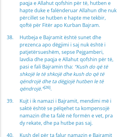
paqja e Allahut qofshin për të, hutben e
hapte duke e falënderuar Allahun dhe nuk
përcillet se hutben e hapte me tekbir,
qoftë për Fitër apo Kurban Bajram.
Hutbeja e Bajramit është sunet dhe
prezenca apo dëgjimi i saj nuk është i
patjetërsueshëm, sepse Pejgamberi,
lavdia dhe paqja e Allahut qofshin për të,
pasi e fali Bajramin tha:
“Kush do që të
shkojë le të shkojë dhe kush do që të
qëndrojë dhe ta dëgjojë hutben le të
[26]
qëndrojë.”
.
Kujt i ik namazi i Bajramit, mendimi më i
saktë është se pëlqehet ta kompensojë
namazin dhe ta falë në formën e vet, pra
dy rekate, dhe pa hutbe pas saj.
Kush del për ta falur namazin e Bajramit