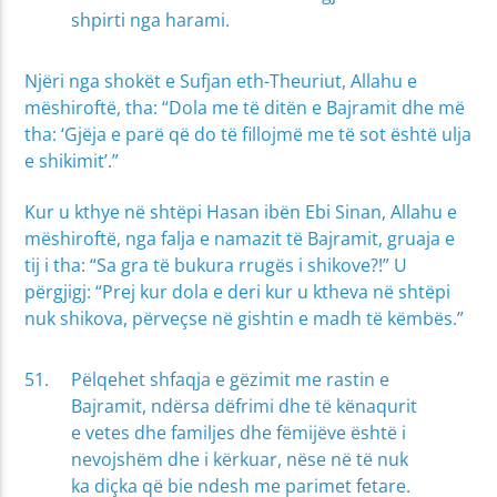
shpirti nga harami.
Njëri nga shokët e Sufjan eth-Theuriut, Allahu e
mëshiroftë, tha: “Dola me të ditën e Bajramit dhe më
tha: ‘Gjëja e parë që do të fillojmë me të sot është ulja
e shikimit’.”
Kur u kthye në shtëpi Hasan ibën Ebi Sinan, Allahu e
mëshiroftë, nga falja e namazit të Bajramit, gruaja e
tij i tha: “Sa gra të bukura rrugës i shikove?!” U
përgjigj: “Prej kur dola e deri kur u ktheva në shtëpi
nuk shikova, përveçse në gishtin e madh të këmbës.”
Pëlqehet shfaqja e gëzimit me rastin e
Bajramit, ndërsa dëfrimi dhe të kënaqurit
e vetes dhe familjes dhe fëmijëve është i
nevojshëm dhe i kërkuar, nëse në të nuk
ka diçka që bie ndesh me parimet fetare.