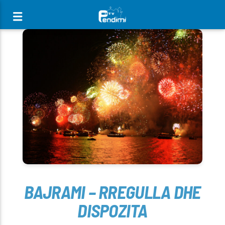
[There are no radio stations in the database]
BAJRAMI – RREGULLA DHE
DISPOZITA