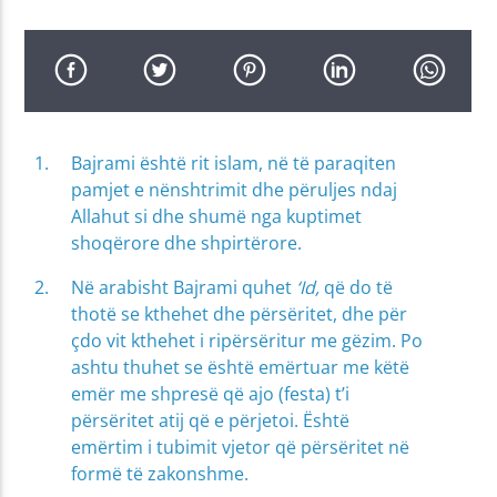
Bajrami është rit islam, në të paraqiten
pamjet e nënshtrimit dhe përuljes ndaj
Allahut si dhe shumë nga kuptimet
shoqërore dhe shpirtërore.
Në arabisht Bajrami quhet
‘Id,
që do të
thotë se kthehet dhe përsëritet, dhe për
çdo vit kthehet i ripërsëritur me gëzim. Po
ashtu thuhet se është emërtuar me këtë
emër me shpresë që ajo (festa) t’i
përsëritet atij që e përjetoi. Është
emërtim i tubimit vjetor që përsëritet në
formë të zakonshme.