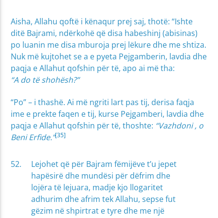
Aisha, Allahu qoftë i kënaqur prej saj, thotë: “Ishte
ditë Bajrami, ndërkohë që disa habeshinj (abisinas)
po luanin me disa mburoja prej lëkure dhe me shtiza.
Nuk më kujtohet se a e pyeta Pejgamberin, lavdia dhe
paqja e Allahut qofshin për të, apo ai më tha:
“A do të shohësh?”
“Po” – i thashë. Ai më ngriti lart pas tij, derisa faqja
ime e prekte faqen e tij, kurse Pejgamberi, lavdia dhe
paqja e Allahut qofshin për të, thoshte:
“Vazhdoni , o
[35]
Beni Erfide.”
Lejohet që për Bajram fëmijëve t’u jepet
hapësirë dhe mundësi për dëfrim dhe
lojëra të lejuara, madje kjo llogaritet
adhurim dhe afrim tek Allahu, sepse fut
gëzim në shpirtrat e tyre dhe me një