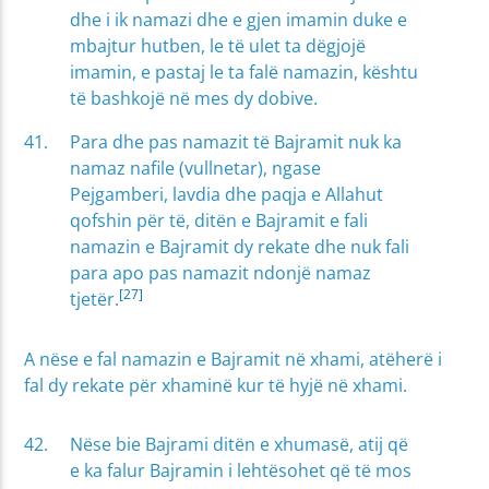
dhe i ik namazi dhe e gjen imamin duke e
mbajtur hutben, le të ulet ta dëgjojë
imamin, e pastaj le ta falë namazin, kështu
të bashkojë në mes dy dobive.
Para dhe pas namazit të Bajramit nuk ka
namaz nafile (vullnetar), ngase
Pejgamberi, lavdia dhe paqja e Allahut
qofshin për të, ditën e Bajramit e fali
namazin e Bajramit dy rekate dhe nuk fali
para apo pas namazit ndonjë namaz
[27]
tjetër.
A nëse e fal namazin e Bajramit në xhami, atëherë i
fal dy rekate për xhaminë kur të hyjë në xhami.
Nëse bie Bajrami ditën e xhumasë, atij që
e ka falur Bajramin i lehtësohet që të mos