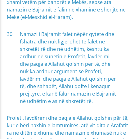
xhami vetëm për banorët e Mekës, sepse ata
namazin e Bajramit e falin në xhaminë e shenjtë në
Meke (el-Mesxhid el-Haram).
Namazi i Bajramit falet nëpër qytete dhe
fshatra dhe nuk ligjërohet të falet në
shkretëtirë dhe në udhëtim, kështu ka
ardhur në sunetin e Profetit, lavdërimi
dhe paqja e Allahut qofshin për të, dhe
nuk ka ardhur argument se Profeti,
lavdërimi dhe paqja e Allahut qofshin për
të, dhe sahabët, Allahu qoftë i kënaqur
prej tyre, e kanë falur namazin e Bajramit
në udhëtim e as në shkretëtirë.
Profeti, lavdërimi dhe paqja e Allahut qofshin për të,
kur e bëri haxhin e lamtumirës, atë vit dita e Arafatit
ra në ditën e xhuma dhe namazin e xhumasë nuk e