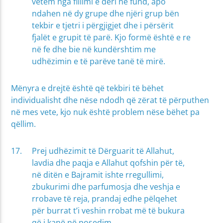
vetëm nga fillimi e deri në fund, apo
ndahen në dy grupe dhe njëri grup bën
tekbir e tjetri i përgjigjet dhe i përsërit
fjalët e grupit të parë. Kjo formë është e re
në fe dhe bie në kundërshtim me
udhëzimin e të parëve tanë të mirë.
Mënyra e drejtë është që tekbiri të bëhet
individualisht dhe nëse ndodh që zërat të përputhen
në mes vete, kjo nuk është problem nëse bëhet pa
qëllim.
Prej udhëzimit të Dërguarit të Allahut,
lavdia dhe paqja e Allahut qofshin për të,
në ditën e Bajramit ishte rregullimi,
zbukurimi dhe parfumosja dhe veshja e
rrobave të reja, prandaj edhe pëlqehet
për burrat t’i veshin rrobat më të bukura
që i kanë në posedim.