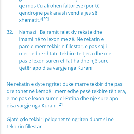
që mos t’u afrohen faltoreve (por të
qëndrojnë pak anash vendfaljes së
[20]
xhematit.’’
Namazi i Bajramit falet dy rekate dhe
imami në to lexon me zë. Në rekatin e
parë e merr tekbirin fillestar, e pas saj i
merr edhe shtatë tekbire të tjera dhe më
pas e lexon suren el-Fatiha dhe një sure
tjetër apo disa vargje nga Kurani.
Në rekatin e dytë ngritet duke marrë tekbir dhe pasi
drejtohet në këmbë i merr edhe pesë tekbire të tjera,
e më pas e lexon suren el-Fatiha dhe një sure apo
[21]
disa vargje nga Kurani.
Gjatë çdo tekbiri pëlqehet të ngriten duart si në
tekbirin fillestar.