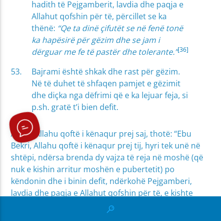
hadith të Pejgamberit, lavdia dhe paqja e
Allahut qofshin për të, përcillet se ka
thënë:
“Qe ta dinë çifutët se në fenë tonë
ka hapësirë për gëzim dhe se jam i
[36]
dërguar me fe të pastër dhe tolerante.”
Bajrami është shkak dhe rast për gëzim.
Në të duhet të shfaqen pamjet e gëzimit
dhe diçka nga dëfrimi që e ka lejuar feja, si
p.sh. gratë t’i bien defit.
Aisha, Allahu qoftë i kënaqur prej saj, thotë: “Ebu
Bekri, Allahu qoftë i kënaqur prej tij, hyri tek unë në
shtëpi, ndërsa brenda dy vajza të reja në moshë (që
nuk e kishin arritur moshën e pubertetit) po
këndonin dhe i binin defit, ndërkohë Pejgamberi,
lavdia dhe paqja e Allahut qofshin për të, e kishte
mbuluar fytyrën me petk, kurse Ebu Bekri kur i pa
ashtu iu foli ashpër dhe Pejgamberi, lavdia dhe paqja