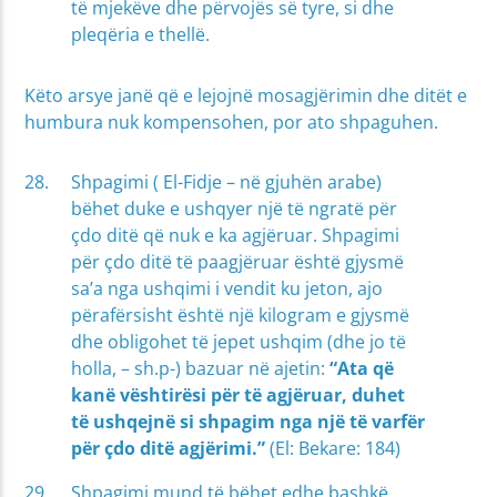
të mjekëve dhe përvojës së tyre, si dhe
pleqëria e thellë.
Këto arsye janë që e lejojnë mosagjërimin dhe ditët e
humbura nuk kompensohen, por ato shpaguhen.
Shpagimi ( El-Fidje – në gjuhën arabe)
bëhet duke e ushqyer një të ngratë për
çdo ditë që nuk e ka agjëruar. Shpagimi
për çdo ditë të paagjëruar është gjysmë
sa’a nga ushqimi i vendit ku jeton, ajo
përafërsisht është një kilogram e gjysmë
dhe obligohet të jepet ushqim (dhe jo të
holla, – sh.p-) bazuar në ajetin:
“Ata që
kanë vështirësi për të agjëruar, duhet
të ushqejnë si shpagim nga një të varfër
për çdo ditë agjërimi.”
(El: Bekare: 184)
Shpagimi mund të bëhet edhe bashkë