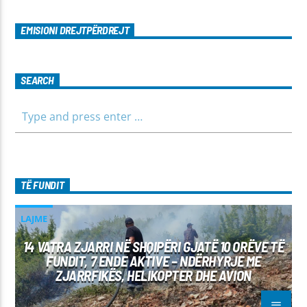
EMISIONI DREJTPËRDREJT
SEARCH
TË FUNDIT
LAJME
14 VATRA ZJARRI NË SHQIPËRI GJATË 10 ORËVE TË
FUNDIT, 7 ENDE AKTIVE – NDËRHYRJE ME
ZJARRFIKËS, HELIKOPTER DHE AVION