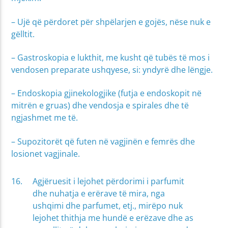
– Ujë që përdoret për shpëlarjen e gojës, nëse nuk e
gëlltit.
– Gastroskopia e lukthit, me kusht që tubës të mos i
vendosen preparate ushqyese, si: yndyrë dhe lëngje.
– Endoskopia gjinekologjike (futja e endoskopit në
mitrën e gruas) dhe vendosja e spirales dhe të
ngjashmet me të.
– Supozitorët që futen në vagjinën e femrës dhe
losionet vagjinale.
Agjëruesit i lejohet përdorimi i parfumit
dhe nuhatja e erërave të mira, nga
ushqimi dhe parfumet, etj., mirëpo nuk
lejohet thithja me hundë e erëzave dhe as