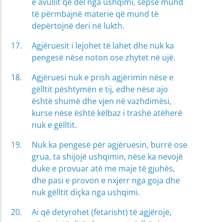
e avullit që del nga ushqimi, sepse mund
të përmbajnë materie që mund të
depërtojnë deri në lukth.
Agjëruesit i lejohet të lahet dhe nuk ka
pengesë nëse noton ose zhytet në ujë.
Agjëruesi nuk e prish agjërimin nëse e
gëlltit pështymën e tij, edhe nëse ajo
është shumë dhe vjen në vazhdimësi,
kurse nëse është këlbaz i trashë atëherë
nuk e gëlltit.
Nuk ka pengesë për agjëruesin, burrë ose
grua, ta shijojë ushqimin, nëse ka nevojë
duke e provuar atë me maje të gjuhës,
dhe pasi e provon e nxjerr nga goja dhe
nuk gëlltit diçka nga ushqimi.
Ai që detyrohet (fetarisht) të agjërojë,