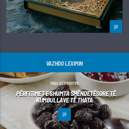
Irfan Jahiu
28 KORRIK, 2026
VAZHDO LEXIMIN
PARA KËTI POSTIMI
PËRFITIMET E SHUMTA SHËNDETËSORE TË
KUMBULLAVE TË THATA