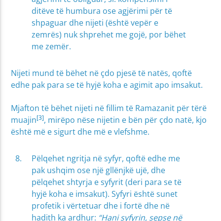
ditëve të humbura ose agjërimi për të
shpaguar dhe nijeti (është vepër e
zemrës) nuk shprehet me gojë, por bëhet
me zemër.
Nijeti mund të bëhet në çdo pjesë të natës, qoftë
edhe pak para se të hyjë koha e agimit apo imsakut.
Mjafton të bëhet nijeti në fillim të Ramazanit për tërë
[3]
muajin
, mirëpo nëse nijetin e bën për çdo natë, kjo
është më e sigurt dhe më e vlefshme.
Pëlqehet ngritja në syfyr, qoftë edhe me
pak ushqim ose një gllënjkë ujë, dhe
pëlqehet shtyrja e syfyrit (deri para se të
hyjë koha e imsakut). Syfyri është sunet
profetik i vërtetuar dhe i fortë dhe në
hadith ka ardhur:
“Hani syfyrin, sepse në