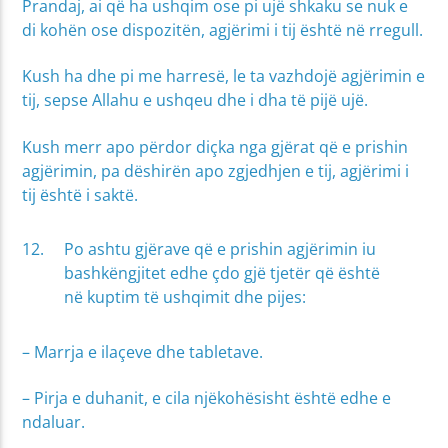
Prandaj, ai që ha ushqim ose pi ujë shkaku se nuk e
di kohën ose dispozitën, agjërimi i tij është në rregull.
Kush ha dhe pi me harresë, le ta vazhdojë agjërimin e
tij, sepse Allahu e ushqeu dhe i dha të pijë ujë.
Kush merr apo përdor diçka nga gjërat që e prishin
agjërimin, pa dëshirën apo zgjedhjen e tij, agjërimi i
tij është i saktë.
Po ashtu gjërave që e prishin agjërimin iu
bashkëngjitet edhe çdo gjë tjetër që është
në kuptim të ushqimit dhe pijes:
– Marrja e ilaçeve dhe tabletave.
– Pirja e duhanit, e cila njëkohësisht është edhe e
ndaluar.