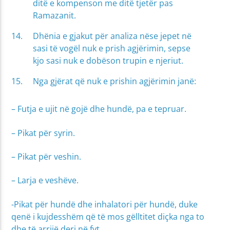
ditë e kompenson me ditë tjetër pas
Ramazanit.
Dhënia e gjakut për analiza nëse jepet në
sasi të vogël nuk e prish agjërimin, sepse
kjo sasi nuk e dobëson trupin e njeriut.
Nga gjërat që nuk e prishin agjërimin janë:
– Futja e ujit në gojë dhe hundë, pa e tepruar.
– Pikat për syrin.
– Pikat për veshin.
– Larja e veshëve.
-Pikat për hundë dhe inhalatori për hundë, duke
qenë i kujdesshëm që të mos gëlltitet diçka nga to
dhe të arrijë deri në fyt.