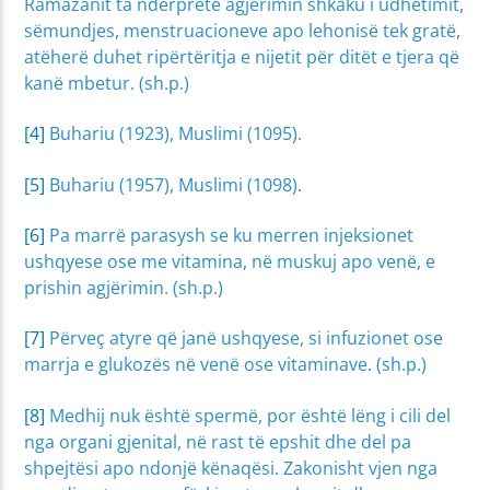
Ramazanit ta ndërpretë agjërimin shkaku i udhëtimit,
sëmundjes, menstruacioneve apo lehonisë tek gratë,
atëherë duhet ripërtëritja e nijetit për ditët e tjera që
kanë mbetur. (sh.p.)
[4]
Buhariu (1923), Muslimi (1095).
[5]
Buhariu (1957), Muslimi (1098).
[6]
Pa marrë parasysh se ku merren injeksionet
ushqyese ose me vitamina, në muskuj apo venë, e
prishin agjërimin. (sh.p.)
[7]
Përveç atyre që janë ushqyese, si infuzionet ose
marrja e glukozës në venë ose vitaminave. (sh.p.)
[8]
Medhij nuk është spermë, por është lëng i cili del
nga organi gjenital, në rast të epshit dhe del pa
shpejtësi apo ndonjë kënaqësi. Zakonisht vjen nga