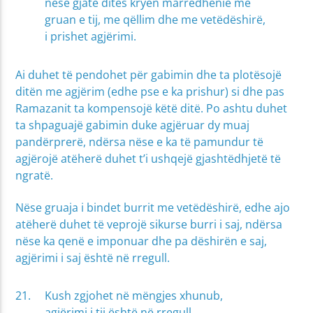
nëse gjatë ditës kryen marrëdhënie me
gruan e tij, me qëllim dhe me vetëdëshirë,
i prishet agjërimi.
Ai duhet të pendohet për gabimin dhe ta plotësojë
ditën me agjërim (edhe pse e ka prishur) si dhe pas
Ramazanit ta kompensojë këtë ditë. Po ashtu duhet
ta shpaguajë gabimin duke agjëruar dy muaj
pandërprerë, ndërsa nëse e ka të pamundur të
agjërojë atëherë duhet t’i ushqejë gjashtëdhjetë të
ngratë.
Nëse gruaja i bindet burrit me vetëdëshirë, edhe ajo
atëherë duhet të veprojë sikurse burri i saj, ndërsa
nëse ka qenë e imponuar dhe pa dëshirën e saj,
agjërimi i saj është në rregull.
Kush zgjohet në mëngjes xhunub,
agjërimi i tij është në rregull.