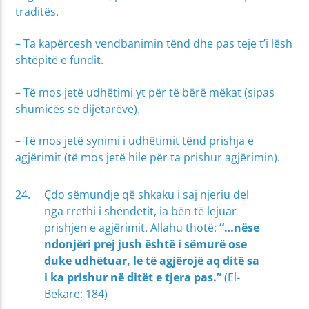
traditës.
– Ta kapërcesh vendbanimin tënd dhe pas teje t’i lësh
shtëpitë e fundit.
– Të mos jetë udhëtimi yt për të bërë mëkat (sipas
shumicës së dijetarëve).
– Të mos jetë synimi i udhëtimit tënd prishja e
agjërimit (të mos jetë hile për ta prishur agjërimin).
Çdo sëmundje që shkaku i saj njeriu del
nga rrethi i shëndetit, ia bën të lejuar
prishjen e agjërimit. Allahu thotë:
“…nëse
ndonjëri prej jush është i sëmurë ose
duke udhëtuar, le të agjërojë aq ditë sa
i ka prishur në ditët e tjera pas.”
(El-
Bekare: 184)