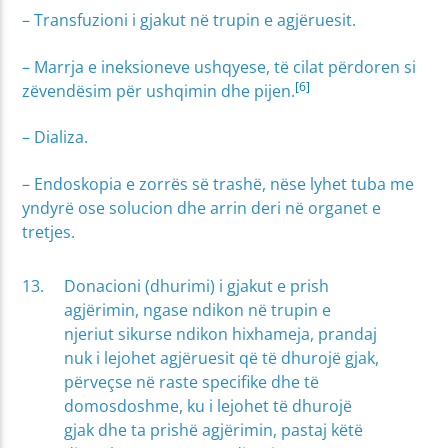
– Transfuzioni i gjakut në trupin e agjëruesit.
– Marrja e ineksioneve ushqyese, të cilat përdoren si
[6]
zëvendësim për ushqimin dhe pijen.
– Dializa.
– Endoskopia e zorrës së trashë, nëse lyhet tuba me
yndyrë ose solucion dhe arrin deri në organet e
tretjes.
Donacioni (dhurimi) i gjakut e prish
agjërimin, ngase ndikon në trupin e
njeriut sikurse ndikon hixhameja, prandaj
nuk i lejohet agjëruesit që të dhurojë gjak,
përveçse në raste specifike dhe të
domosdoshme, ku i lejohet të dhurojë
gjak dhe ta prishë agjërimin, pastaj këtë