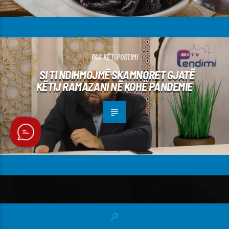
PAS KËTI POSTIMI
SI TI NDIHMOJMË SKAMNORET GJATË
KËTIJ RAMAZANI NË KOHË PANDEMIE