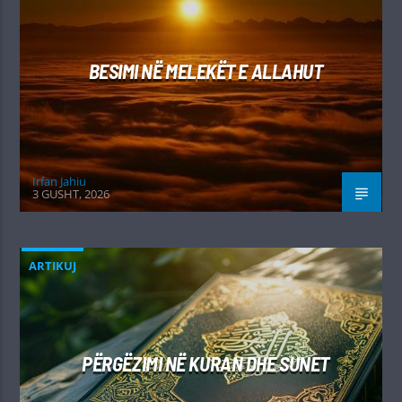
BESIMI NË MELEKËT E ALLAHUT
Irfan Jahiu
3 GUSHT, 2026
ARTIKUJ
PËRGËZIMI NË KURAN DHE SUNET