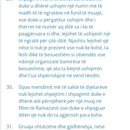
duke u dhënë ushqim një numri më të
madh të të ngratëve në fund të muajit,
ose duke u përgatitur ushqim dhe i
thërret në numër aq ditë sa i ke të
paagjëruara si dhe, lejohet të ushqesh një
të ngratë për çdo ditë. Njashtu lejohet që
nëse ti nuk je prezent ose nuk ke kohë, ta
lësh dikë të besueshëm si zëvendës ose
ndonjë organizatë bamirëse të
besueshme, që ata ta blejnë ushqimin
dhe t’ua shpërndajnë në vend tëndin.
Sipas mendimit më të saktë të dijetarëve
nuk lejohet shpejtimi i shpagimit duke e
dhënë atë përnjëherë për një muaj në
fillim të Ramazanit ose duke e shpaguar
ditën që nuk do ta agjërosh para kohe.
Gruaja shtatzëne dhe gjidhënësja, nëse