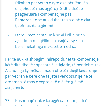
frikohen për veten e tyre ose për fëmijën,
u lejohet të mos agjërojnë, dhe ditët e
paagjëruara i kompensojnë pas
Ramazanit dhe nuk duhet të shtojnë diçka
tjetër jashtë agjërimit.
I tërë umeti është unik se ai i cili e prish
agjërimin me qëllim pa asnjë arsye, ka
bërë mëkat nga mëkatet e mëdha.
Për të nuk ka shpagim, mirëpo duhet të kompensojë
këtë ditë dhe të shpeshtojë istigfarin, të pendohet tek
Allahu nga ky mëkat i madh dhe të ndiejë keqardhje
për veprën e bërë dhe të jetë i vendosur që në të
ardhmen të mos e veprojë të njëjtën gjë më
asnjëherë.
Kushdo që nuk e ka agjëruar ndonjë ditë