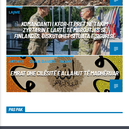
LAJME
KOMANDANTI I KFOR-IT PRET NË TAKIM
ZYRTARIN E LARTË TË MBROJTJES SË
FINLANDËS, DISKUTOHET SITUATA E SIGURISË
ARTIKUJ
DIJA & DAVETI
IMANI
EMRAT DHE CILËSITË E ALLAHUT TË MADHËRUAR
PAS PAK