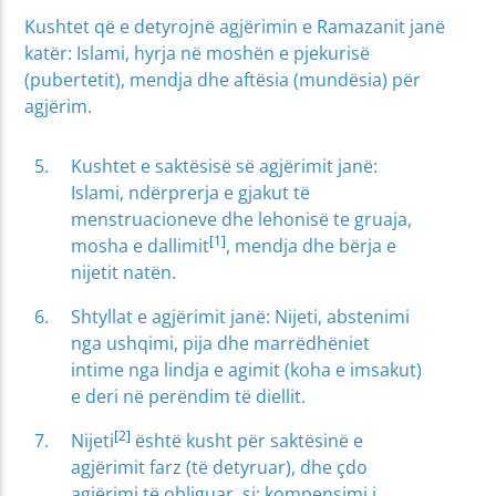
Kushtet që e detyrojnë agjërimin e Ramazanit janë
katër: Islami, hyrja në moshën e pjekurisë
(pubertetit), mendja dhe aftësia (mundësia) për
agjërim.
Kushtet e saktësisë së agjërimit janë:
Islami, ndërprerja e gjakut të
menstruacioneve dhe lehonisë te gruaja,
[1]
mosha e dallimit
, mendja dhe bërja e
nijetit natën.
Shtyllat e agjërimit janë: Nijeti, abstenimi
nga ushqimi, pija dhe marrëdhëniet
intime nga lindja e agimit (koha e imsakut)
e deri në perëndim të diellit.
[2]
Nijeti
është kusht për saktësinë e
agjërimit farz (të detyruar), dhe çdo
agjërimi të obliguar, si: kompensimi i