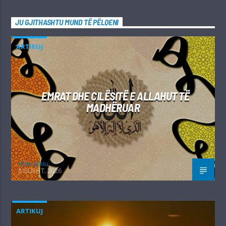
JU GJITHASHTU MUND TË PËLQENI
ARTIKUJ
EMRAT DHE CILËSITË E ALLAHUT TË
MADHËRUAR
Irfan Jahiu
5 GUSHT, 2026
ARTIKUJ