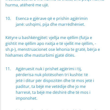
hurma, atëherë me ujë.
Esenca e gjërave që e prishin agjërimin
janë: ushqimi, pija dhe marrëdhëniet.
Këtyre u bashkëngjitet: vjellja me qëllim (futja e
gishtit me qëllim apo nxitja e të vjellit me qëllim, -
sh.p-), menstruacionet ose lehonia te gratë, bërja e
hixhames dhe masturbimi gjatë ditës.
Agjëruesit nuk i prishet agjërimi i tij,
përderisa nuk plotësohen tri kushte: të
jetë i ditur për dispozitën dhe të mos jetë i
paditur, ta bëjë me vetëdije dhe jo me
harresë, ta bëjë me dëshirë dhe të mos i
imponohet.