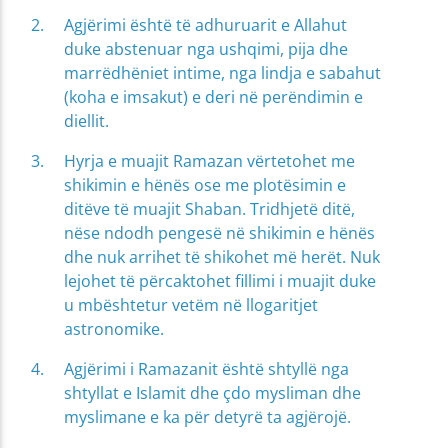
Agjërimi është të adhuruarit e Allahut
duke abstenuar nga ushqimi, pija dhe
marrëdhëniet intime, nga lindja e sabahut
(koha e imsakut) e deri në perëndimin e
diellit.
Hyrja e muajit Ramazan vërtetohet me
shikimin e hënës ose me plotësimin e
ditëve të muajit Shaban. Tridhjetë ditë,
nëse ndodh pengesë në shikimin e hënës
dhe nuk arrihet të shikohet më herët. Nuk
lejohet të përcaktohet fillimi i muajit duke
u mbështetur vetëm në llogaritjet
astronomike.
Agjërimi i Ramazanit është shtyllë nga
shtyllat e Islamit dhe çdo mysliman dhe
myslimane e ka për detyrë ta agjërojë.