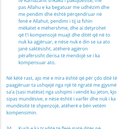
të Ramazanit shkaku i pakujdesisë, më
pas Allahu e ka begatuar me udhëzim dhe
me pendim dhe është përqendruar në
fenë e Allahut, pendimi i tij ia fshin
mëkatet e mëhershme, dhe ai detyrohet
që t’i kompensojë muajt dhe ditët që në to
nuk ka agjëruar, e nëse nuk e din se sa ato
janë saktësisht, atëherë agjëron
përafërsisht derisa të mendojë se i ka
kompensuar ato.
Në këtë rast, ajo më e mira është që për çdo ditë të
paagjëruar ta ushqejë nga një të ngratë me gjysmë
sa’a (sasi matëse) nga ushqimi i vendit ku jeton, kjo
sipas mundësive, e nëse është i varfër dhe nuk i ka
mundësitë të shpenzojë, atëherë e bën vetëm
kompensimin.
Kush e ka traditë të flejë gjatë ditës në