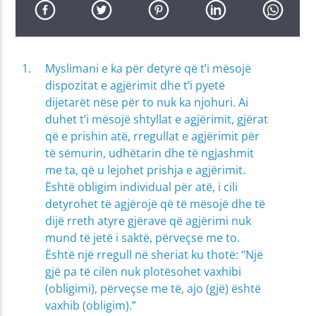
Myslimani e ka për detyrë që t’i mësojë
dispozitat e agjërimit dhe t’i pyetë
dijetarët nëse për to nuk ka njohuri. Ai
duhet t’i mësojë shtyllat e agjërimit, gjërat
që e prishin atë, rregullat e agjërimit për
të sëmurin, udhëtarin dhe të ngjashmit
me ta, që u lejohet prishja e agjërimit.
Është obligim individual për atë, i cili
detyrohet të agjërojë që të mësojë dhe të
dijë rreth atyre gjërave që agjërimi nuk
mund të jetë i saktë, përveçse me to.
Është një rregull në sheriat ku thotë: “Një
gjë pa të cilën nuk plotësohet vaxhibi
(obligimi), përveçse me të, ajo (gjë) është
vaxhib (obligim).”