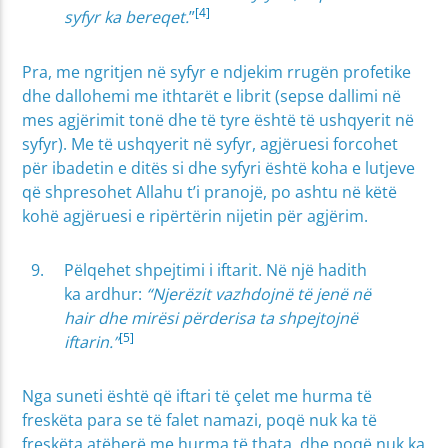
[4]
syfyr ka bereqet.
”
Pra, me ngritjen në syfyr e ndjekim rrugën profetike
dhe dallohemi me ithtarët e librit (sepse dallimi në
mes agjërimit tonë dhe të tyre është të ushqyerit në
syfyr). Me të ushqyerit në syfyr, agjëruesi forcohet
për ibadetin e ditës si dhe syfyri është koha e lutjeve
që shpresohet Allahu t’i pranojë, po ashtu në këtë
kohë agjëruesi e ripërtërin nijetin për agjërim.
Pëlqehet shpejtimi i iftarit. Në një hadith
ka ardhur:
“Njerëzit vazhdojnë të jenë në
hair dhe mirësi përderisa ta shpejtojnë
[5]
iftarin.”
Nga suneti është që iftari të çelet me hurma të
freskëta para se të falet namazi, poqë nuk ka të
freskëta atëherë me hurma të thata, dhe poqë nuk ka