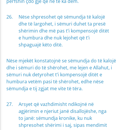
përfshin çdo gjë që në të ka dëm.
Nëse shpresohet që sëmundja të kalojë
dhe të largohet, i sëmuri duhet ta presë
shërimin dhe më pas t’i kompensojë ditët
e humbura dhe nuk lejohet që t’i
shpaguajë këto ditë.
Nëse mjekët konstatojnë se sëmundja do të kalojë
dhe i sëmuri do të shërohet, me lejen e Allahut, i
sëmuri nuk detyrohet t’i kompensojë ditët e
humbura vetëm pasi të shërohet, edhe nëse
sëmundja e tij zgjat me vite të tëra.
Arsyet që vazhdimisht ndikojnë në
agjërimin e njeriut janë disallojëshe, nga
to janë: sëmundja kronike, ku nuk
shpresohet shërimi i saj, sipas mendimit