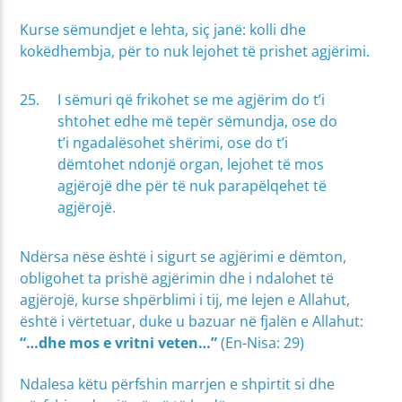
Kurse sëmundjet e lehta, siç janë: kolli dhe
kokëdhembja, për to nuk lejohet të prishet agjërimi.
I sëmuri që frikohet se me agjërim do t’i
shtohet edhe më tepër sëmundja, ose do
t’i ngadalësohet shërimi, ose do t’i
dëmtohet ndonjë organ, lejohet të mos
agjërojë dhe për të nuk parapëlqehet të
agjërojë.
Ndërsa nëse është i sigurt se agjërimi e dëmton,
obligohet ta prishë agjërimin dhe i ndalohet të
agjërojë, kurse shpërblimi i tij, me lejen e Allahut,
është i vërtetuar, duke u bazuar në fjalën e Allahut:
“…dhe mos e vritni veten…”
(En-Nisa: 29)
Ndalesa këtu përfshin marrjen e shpirtit si dhe