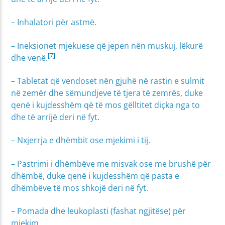
– Inhalatori për astmë.
– Ineksionet mjekuese që jepen nën muskuj, lëkurë
[7]
dhe venë.
– Tabletat që vendoset nën gjuhë në rastin e sulmit
në zemër dhe sëmundjeve të tjera të zemrës, duke
qenë i kujdesshëm që të mos gëlltitet diçka nga to
dhe të arrijë deri në fyt.
– Nxjerrja e dhëmbit ose mjekimi i tij.
– Pastrimi i dhëmbëve me misvak ose me brushë për
dhëmbë, duke qenë i kujdesshëm që pasta e
dhëmbëve të mos shkojë deri në fyt.
– Pomada dhe leukoplasti (fashat ngjitëse) për
mjekim.