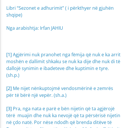
Libri “Sezonet e adhurimit” ( i përkthyer në gjuhën
shqipe)
Nga arabishtja: Irfan JAHIU
[1]
Agjërimi nuk pranohet nga fëmija që nuk e ka arrit
moshën e dallimit shkaku se nuk ka dije dhe nuk di të
dallojë synimin e ibadeteve dhe kuptimin e tyre.
(sh.p.)
[2]
Me nijet nënkuptojmë vendosmërinë e zemrës
për të bërë një vepër. (sh.a.)
[3]
Pra, nga nata e parë e bën nijetin që ta agjërojë
tërë muajin dhe nuk ka nevojë që ta përsërisë nijetin
në çdo natë. Por nëse ndodh që brenda ditëve të