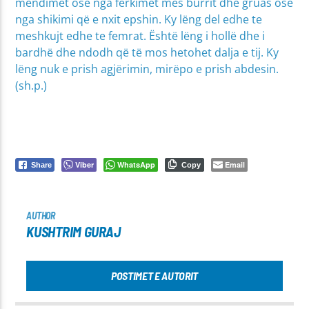
mendimet ose nga fërkimet mes burrit dhe gruas ose
nga shikimi që e nxit epshin. Ky lëng del edhe te
meshkujt edhe te femrat. Është lëng i hollë dhe i
bardhë dhe ndodh që të mos hetohet dalja e tij. Ky
lëng nuk e prish agjërimin, mirëpo e prish abdesin.
(sh.p.)
Viber
WhatsApp
Email
Share
Copy
AUTHOR
KUSHTRIM GURAJ
POSTIMET E AUTORIT