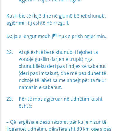
Kush bie të flejë dhe në gjumë bëhet xhunub,
agjërimi i tij është në rregull.
[8]
Dalja e lëngut medhij
nuk e prish agjërimin.
Ai që është bërë xhunub, i lejohet ta
vonojë gusllin (larjen e trupit) nga
xhunubllëku deri pas lindjes së sabahut
(deri pas imsakut), dhe më pas duhet të
nxitojë të lahet sa më shpejt për ta falur
namazin e sabahut.
Për të mos agjëruar në udhëtim kusht
është:
– Që largësia e destinacionit për ku je nisur të
llogaritet udhëtim, përafërsisht 80 km ose sipas