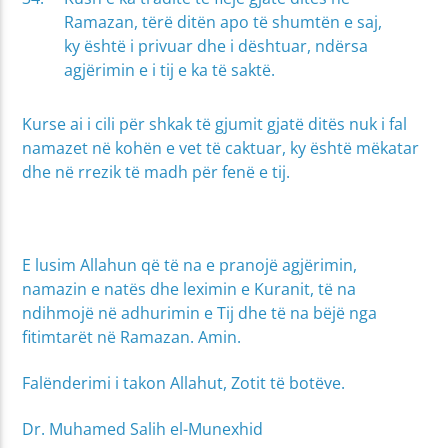
Ramazan, tërë ditën apo të shumtën e saj,
ky është i privuar dhe i dështuar, ndërsa
agjërimin e i tij e ka të saktë.
Kurse ai i cili për shkak të gjumit gjatë ditës nuk i fal
namazet në kohën e vet të caktuar, ky është mëkatar
dhe në rrezik të madh për fenë e tij.
E lusim Allahun që të na e pranojë agjërimin,
namazin e natës dhe leximin e Kuranit, të na
ndihmojë në adhurimin e Tij dhe të na bëjë nga
fitimtarët në Ramazan. Amin.
Falënderimi i takon Allahut, Zotit të botëve.
Dr. Muhamed Salih el-Munexhid