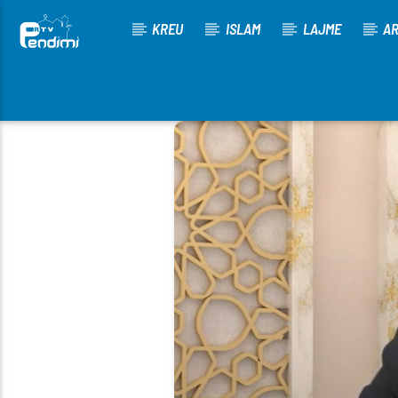
KREU
ISLAM
LAJME
AR
[There are no radio stations in the database]