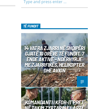
TË FUNDIT
14 VATRA ZJARRI NË SHQIPËRI
GJATË 10 ORËVE TË FUNDIT, 7
ENDE AKTIVE – NDËRHYRJE
ME ZJARRFIKËS, HELIKOPTER
DHE AVION
KOMANDANTI I KFOR-IT PRET
NË TAKIM ZYRTARIN E LARTË