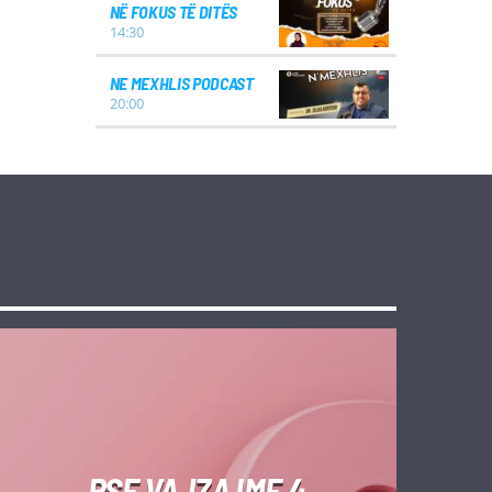
NË FOKUS TË DITËS
14:30
NE MEXHLIS PODCAST
20:00
PSE VAJZA IME 4