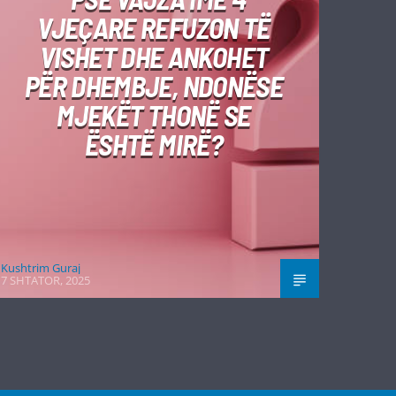
VJEÇARE REFUZON TË
VISHET DHE ANKOHET
PËR DHEMBJE, NDONËSE
MJEKËT THONË SE
ËSHTË MIRË?
Kushtrim Guraj
7 SHTATOR, 2025