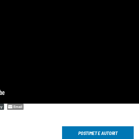
Email
py
POSTIMET E AUTORIT