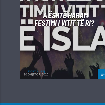
A ËSHTË HARAM
FESTIMI I VITIT TË RI?
Kushtrim Guraj
30 DHJETOR, 2025