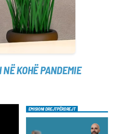
I NË KOHË PANDEMIE
EMISIONI DREJTPËRDREJT