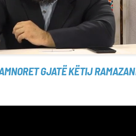
KAMNORET GJATË KËTIJ RAMAZAN