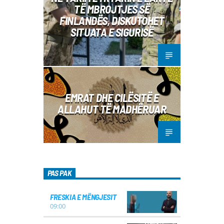
TË MBROJTJES SË
FINLANDËS, DISKUTOHET
SITUATA E SIGURISË
EMRAT DHE CILËSITË E
ALLAHUT TË MADHËRUAR
PAS PAK
FRESKIA E MËNGJESIT
09:00