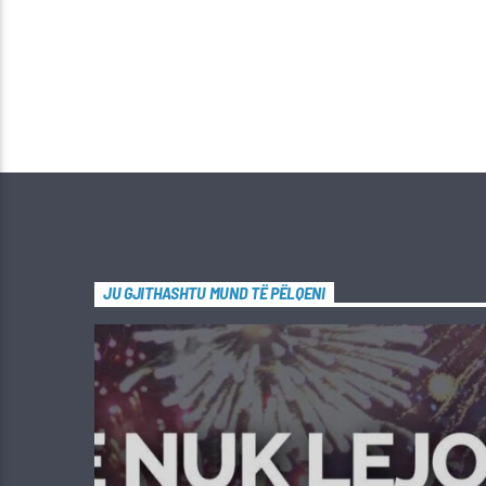
JU GJITHASHTU MUND TË PËLQENI