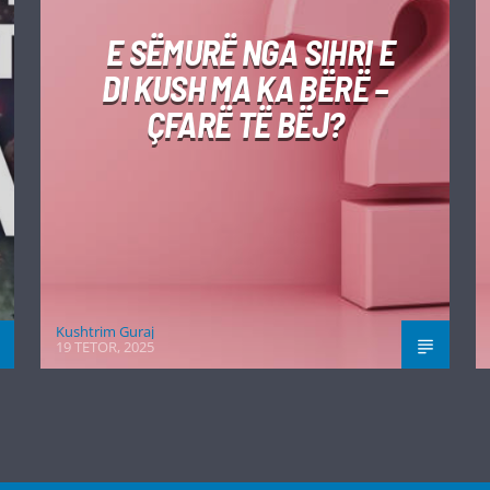
E SËMURË NGA SIHRI E
DI KUSH MA KA BËRË –
ÇFARË TË BËJ?
Kushtrim Guraj
19 TETOR, 2025