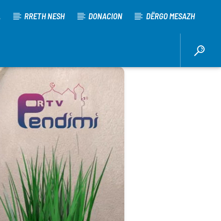
A
RRETH NESH
DONACION
DËRGO MESAZH