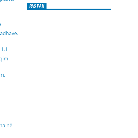
PAS PAK
ë
madhave.
 1,1
qim.
ri,
ë
ëna në