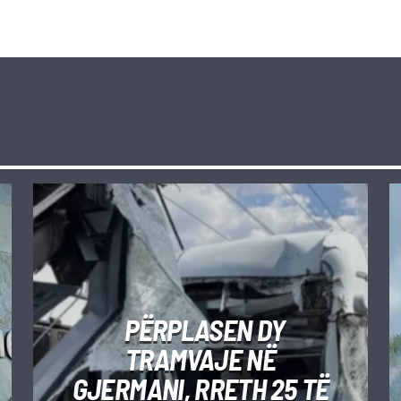
PËRPLASEN DY
TRAMVAJE NË
GJERMANI, RRETH 25 TË