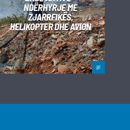
NDËRHYRJE ME
ZJARRFIKËS,
HELIKOPTER DHE AVION
Kushtrim Guraj
6 GUSHT, 2026