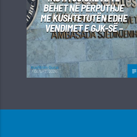
BËHET NË PËRPUTHJE
ME KUSHTETUTËN EDHE
VENDIMET E GJK-SË –
Kushtrim Guraj
7 GUSHT, 2026