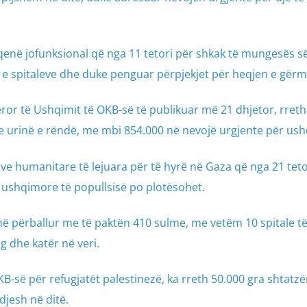
qenë jofunksional që nga 11 tetori për shkak të mungesës s
n e spitaleve dhe duke penguar përpjekjet për heqjen e gër
ëror të Ushqimit të OKB-së të publikuar më 21 dhjetor, rreth
e urinë e rëndë, me mbi 854.000 në nevojë urgjente për ush
e humanitare të lejuara për të hyrë në Gaza që nga 21 teto
 ushqimore të popullsisë po plotësohet.
ë përballur me të paktën 410 sulme, me vetëm 10 spitale t
g dhe katër në veri.
KB-së për refugjatët palestinezë, ka rreth 50.000 gra shtatz
djesh në ditë.