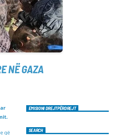
E NË GAZA
uar
EMISIONI DREJTPËRDREJT
mit.
SEARCH
re që