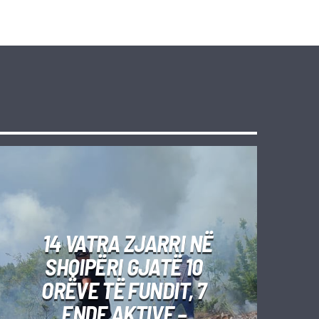
14 VATRA ZJARRI NË
SHQIPËRI GJATË 10
ORËVE TË FUNDIT, 7
ENDE AKTIVE –