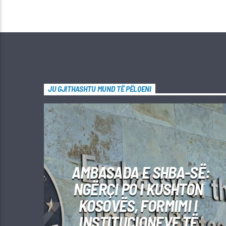
JU GJITHASHTU MUND TË PËLQENI
AMBASADA E SHBA-SË:
NGËRÇI PO I KUSHTON
KOSOVËS, FORMIMI I
INSTITUCIONEVE TË