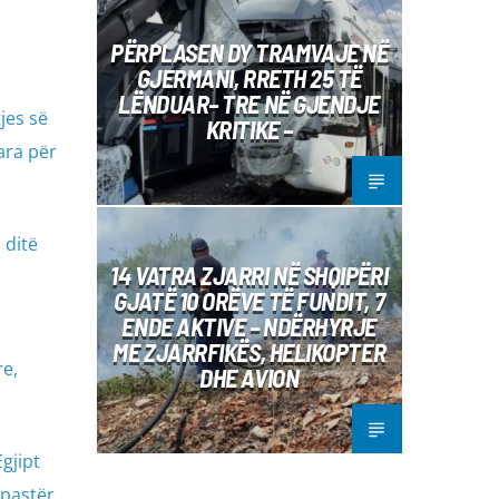
PËRPLASEN DY TRAMVAJE NË
GJERMANI, RRETH 25 TË
LËNDUAR– TRE NË GJENDJE
jes së
KRITIKE –
ara për
 ditë
14 VATRA ZJARRI NË SHQIPËRI
GJATË 10 ORËVE TË FUNDIT, 7
ENDE AKTIVE – NDËRHYRJE
ME ZJARRFIKËS, HELIKOPTER
re,
DHE AVION
gjipt
 pastër