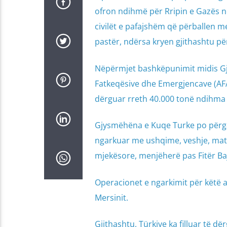
ofron ndihmë për Rripin e Gazës në
civilët e pafajshëm që përballen me
pastër, ndërsa kryen gjithashtu p
Nëpërmjet bashkëpunimit midis Gj
Fatkeqësive dhe Emergjencave (AFAD
dërguar rreth 40.000 tonë ndihma 
Gjysmëhëna e Kuqe Turke po përgat
ngarkuar me ushqime, veshje, mater
mjekësore, menjëherë pas Fitër Ba
Operacionet e ngarkimit për këtë a
Mersinit.
Gjithashtu, Türkiye ka filluar të 