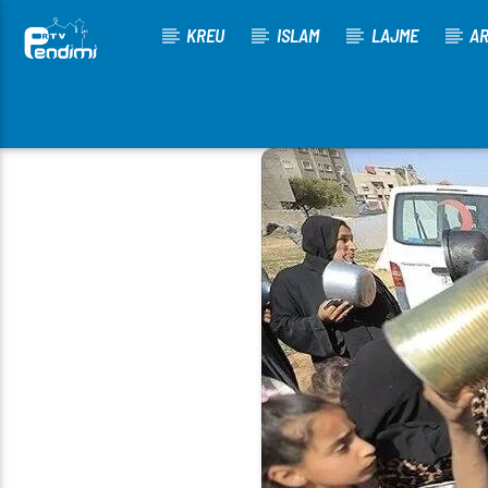
KREU
ISLAM
LAJME
AR
[There are no radio stations in the database]