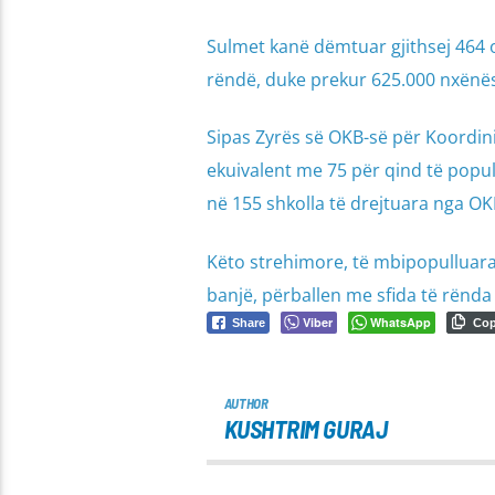
Sulmet kanë dëmtuar gjithsej 464 
rëndë, duke prekur 625.000 nxënës
Sipas Zyrës së OKB-së për Koordini
ekuivalent me 75 për qind të popul
në 155 shkolla të drejtuara nga OKB
Këto strehimore, të mbipopulluar
banjë, përballen me sfida të rënda 
Viber
WhatsApp
Share
Co
AUTHOR
KUSHTRIM GURAJ