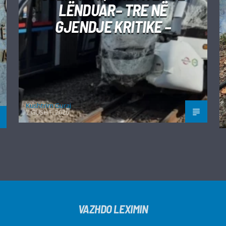
LËNDUAR– TRE NË
GJENDJE KRITIKE –
Kushtrim Guraj
7 GUSHT, 2026
VAZHDO LEXIMIN