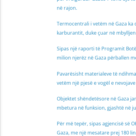
në rajon.
Termocentrali i vetëm në Gaza ka 
karburantit, duke çuar në mbyllje
Sipas një raporti të Programit Bot
milion njerëz në Gaza përballen m
Pavarësisht materialeve të ndihmav
vetëm një pjesë e vogël e nevojave
Objektet shëndetësore në Gaza jan
mbetura në funksion, gjashtë në ju
Për më tepër, sipas agjencisë së O
Gaza, me një mesatare prej 180 lin