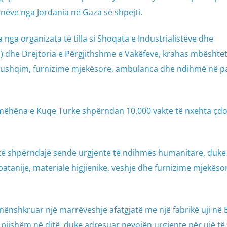
onëve nga Jordania në Gaza së shpejti.
ga organizata të tilla si Shoqata e Industrialistëve dhe
dhe Drejtoria e Përgjithshme e Vakëfeve, krahas mbështet
në ushqim, furnizime mjekësore, ambulanca dhe ndihmë në p
ëhëna e Kuqe Turke shpërndan 10.000 vakte të nxehta çdo
n të shpërndajë sende urgjente të ndihmës humanitare, duke
atanije, materiale higjienike, veshje dhe furnizime mjekëso
ënshkruar një marrëveshje afatgjatë me një fabrikë uji në E
ë pijshëm në ditë, duke adresuar nevojën urgjente për ujë të