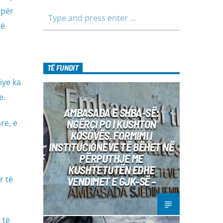
 për
të
TË FUNDIT
iye ka
e.
AMBASADA E SHBA-SË:
NGËRÇI PO I KUSHTON
re, e
KOSOVËS, FORMIMI I
INSTITUCIONEVE TË BËHET NË
PËRPUTHJE ME
KUSHTETUTËN EDHE
r të
VENDIMET E GJK-SË –
 të