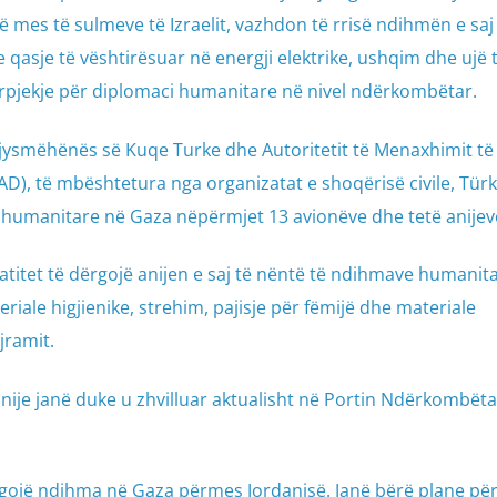
 mes të sulmeve të Izraelit, vazhdon të rrisë ndihmën e saj
 qasje të vështirësuar në energji elektrike, ushqim dhe ujë 
ërpjekje për diplomaci humanitare në nivel ndërkombëtar.
ysmëhënës së Kuqe Turke dhe Autoritetit të Menaxhimit të
), të mbështetura nga organizatat e shoqërisë civile, Türk
humanitare në Gaza nëpërmjet 13 avionëve dhe tetë anijev
itet të dërgojë anijen e saj të nëntë të ndihmave humanita
iale higjienike, strehim, pajisje për fëmijë dhe materiale
jramit.
nije janë duke u zhvilluar aktualisht në Portin Ndërkombëta
dërgojë ndihma në Gaza përmes Jordanisë. Janë bërë plane për