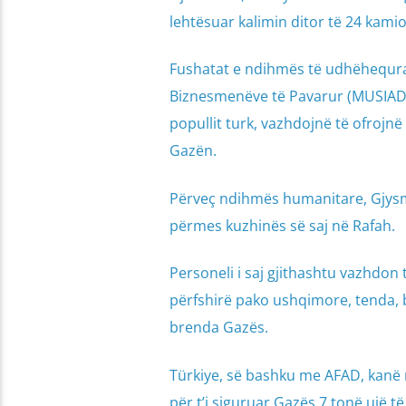
lehtësuar kalimin ditor të 24 kami
Fushatat e ndihmës të udhëhequra n
Biznesmenëve të Pavarur (MUSIAD) 
popullit turk, vazhdojnë të ofroj
Gazën.
Përveç ndihmës humanitare, Gjysm
përmes kuzhinës së saj në Rafah.
Personeli i saj gjithashtu vazhdo
përfshirë pako ushqimore, tenda, b
brenda Gazës.
Türkiye, së bashku me AFAD, kanë n
për t’i siguruar Gazës 7 tonë ujë t