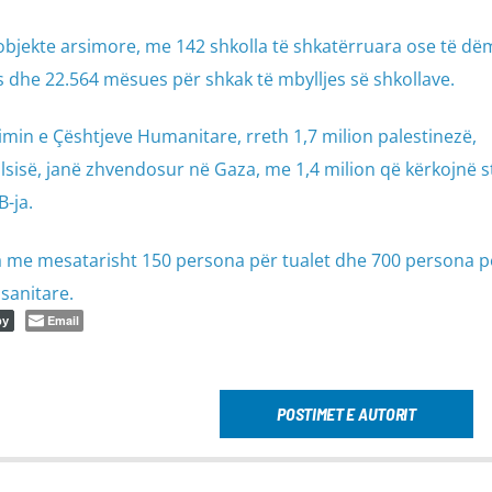
objekte arsimore, me 142 shkolla të shkatërruara ose të dë
 dhe 22.564 mësues për shkak të mbylljes së shkollave.
min e Çështjeve Humanitare, rreth 1,7 milion palestinezë,
lsisë, janë zhvendosur në Gaza, me 1,4 milion që kërkojnë 
-ja.
a me mesatarisht 150 persona për tualet dhe 700 persona p
sanitare.
Email
py
POSTIMET E AUTORIT