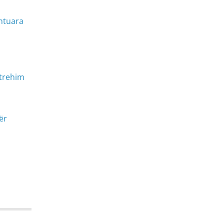
mtuara
strehim
ër