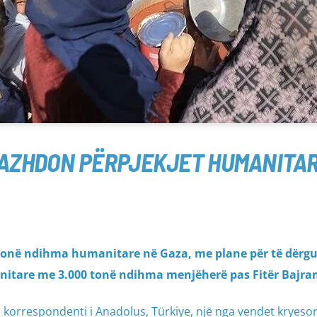
VAZHDON PËRPJEKJET HUMANITAR
 tonë ndihma humanitare në Gaza, me plane për të dërg
nitare me 3.000 tonë ndihma menjëherë pas Fitër Bajra
 korrespondenti i Anadolus, Türkiye, një nga vendet kryeso