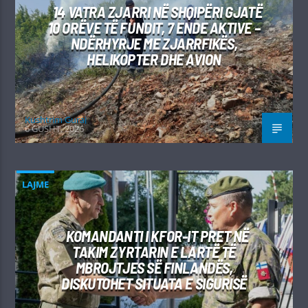
14 VATRA ZJARRI NË SHQIPËRI GJATË
10 ORËVE TË FUNDIT, 7 ENDE AKTIVE –
NDËRHYRJE ME ZJARRFIKËS,
HELIKOPTER DHE AVION
Kushtrim Guraj
6 GUSHT, 2026
LAJME
KOMANDANTI I KFOR-IT PRET NË
TAKIM ZYRTARIN E LARTË TË
MBROJTJES SË FINLANDËS,
DISKUTOHET SITUATA E SIGURISË