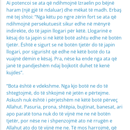
Ai potencoi se ata që ndihmojnë Izraelin po bëjnë
haram (një gjë të ndaluar) dhe mëkat të madh. Erbaş
më tej shtoi: “Nga këtu po ngre zërin fort se ata që
ndihmojnë persekutuesit sikur edhe në mënyrë
indirekte, do të japin llogari për këtë. Llogarinë e
kësaj do ta japin si në këtë botë ashtu edhe në botën
tjetër. Është e sigurt se në botën tjetër do të japin
llogari, por sigurisht që edhe në këtë botë do ta
vuajnë dëmin e kësaj. Pra, nëse ka ende nga ata që
janë të pandjeshëm ndaj bojkotit duhet të kenë
kujdes”.
“Bota është e vdekshme. Nga kjo botë ne do të
shtegtojmë, do të shkojmë në jetën e përtejme.
Askush nuk është i përjetshëm në këtë botë përveç
Allahut. Pasuria, prona, shtëpia, bujtinat, banesat, ari
apo paratë tona nuk do të vijnë me ne në botën
tjetër, por nëse ne i shpenzojmë ato në rrugën e
Allahut ato do të vijnë me ne. Të mos harrojmë, që