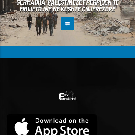
GËRMADHA, PALESTINEZËT PËRPIQEN TË
MBIJETOJNË NË KUSHTE ÇNJERËZORE