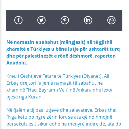
Në namazin e sabahut (mëngjesit) në të gjithë
xhamitë e Türkiyes u bënë lutje për ushtarët turq
dhe për palestinezët e rënë dëshmorë, raporton
Anadolu.
Kreu i Çështjeve Fetare të Türkiyes (Diyanet), Ali
Erbaş drejtori faljen e namazit të sabahut në
xhaminë “Hacı Bayram-ı Veli” në Ankara dhe lexoi
pjesë nga Kurani.
Në fjalën e tij pas lutjeve dhe salavateve, Erbaş tha:
“Nga këtu po ngre zërin fort se ata që ndihmojnë
persekutuesit sikur edhe në mënyrë indirekte, ata do