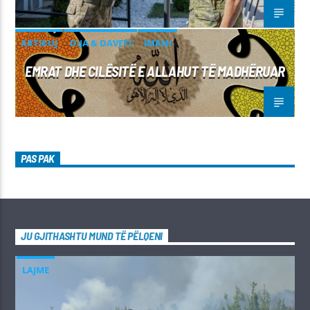
ARTIKUJ
DIJA & DAVETI
IMANI
EMRAT DHE CILËSITË E ALLAHUT TË MADHËRUAR
PAS PAK
JU GJITHASHTU MUND TË PËLQENI
LAJME