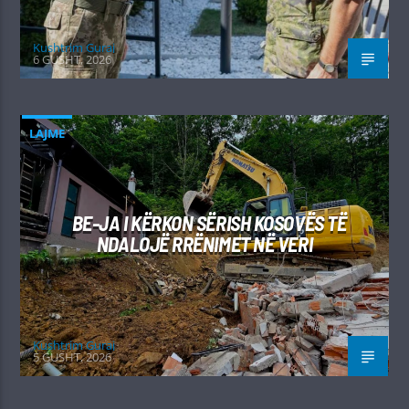
Kushtrim Guraj
6 GUSHT, 2026
LAJME
BE-JA I KËRKON SËRISH KOSOVËS TË
NDALOJË RRËNIMET NË VERI
Kushtrim Guraj
5 GUSHT, 2026