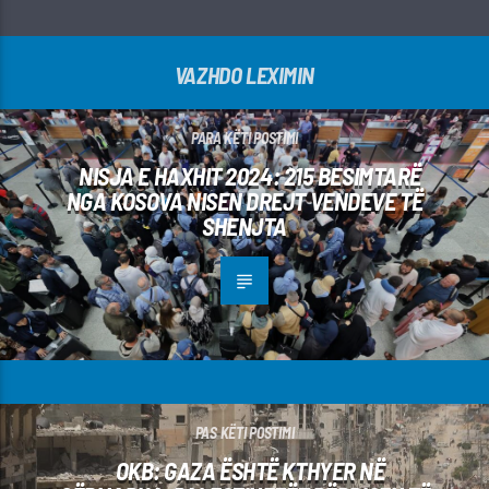
VAZHDO LEXIMIN
PARA KËTI POSTIMI
NISJA E HAXHIT 2024: 215 BESIMTARË
NGA KOSOVA NISEN DREJT VENDEVE TË
SHENJTA
PAS KËTI POSTIMI
OKB: GAZA ËSHTË KTHYER NË