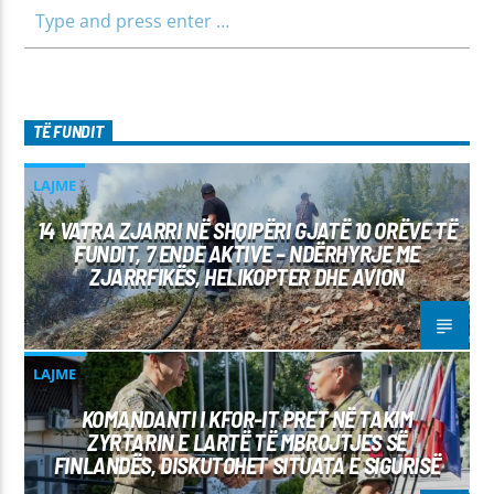
TË FUNDIT
LAJME
14 VATRA ZJARRI NË SHQIPËRI GJATË 10 ORËVE TË
FUNDIT, 7 ENDE AKTIVE – NDËRHYRJE ME
ZJARRFIKËS, HELIKOPTER DHE AVION
LAJME
KOMANDANTI I KFOR-IT PRET NË TAKIM
ZYRTARIN E LARTË TË MBROJTJES SË
FINLANDËS, DISKUTOHET SITUATA E SIGURISË