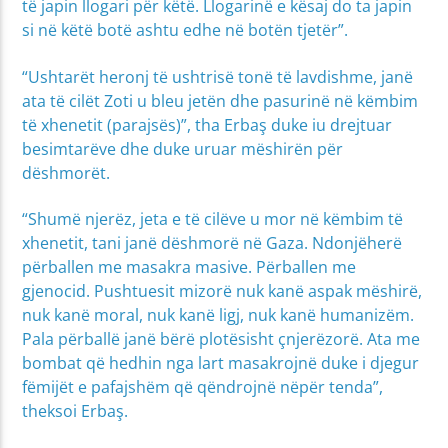
të japin llogari për këtë. Llogarinë e kësaj do ta japin
si në këtë botë ashtu edhe në botën tjetër”.
“Ushtarët heronj të ushtrisë tonë të lavdishme, janë
ata të cilët Zoti u bleu jetën dhe pasurinë në këmbim
të xhenetit (parajsës)”, tha Erbaş duke iu drejtuar
besimtarëve dhe duke uruar mëshirën për
dëshmorët.
“Shumë njerëz, jeta e të cilëve u mor në këmbim të
xhenetit, tani janë dëshmorë në Gaza. Ndonjëherë
përballen me masakra masive. Përballen me
gjenocid. Pushtuesit mizorë nuk kanë aspak mëshirë,
nuk kanë moral, nuk kanë ligj, nuk kanë humanizëm.
Pala përballë janë bërë plotësisht çnjerëzorë. Ata me
bombat që hedhin nga lart masakrojnë duke i djegur
fëmijët e pafajshëm që qëndrojnë nëpër tenda”,
theksoi Erbaş.