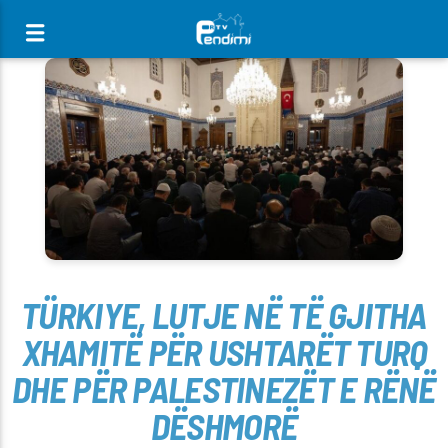
[There are no radio stations in the database]
TÜRKIYE, LUTJE NË TË GJITHA
XHAMITË PËR USHTARËT TURQ
DHE PËR PALESTINEZËT E RËNË
DËSHMORË