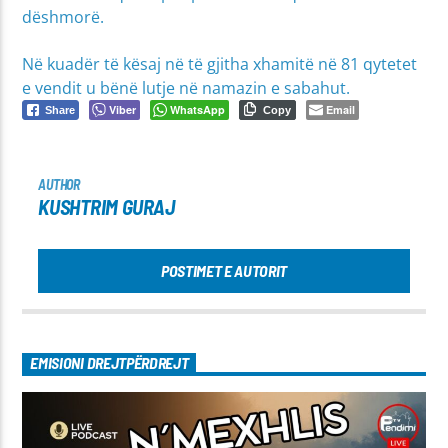
dëshmorë.
Në kuadër të kësaj në të gjitha xhamitë në 81 qytetet
e vendit u bënë lutje në namazin e sabahut.
Viber
WhatsApp
Email
Share
Copy
AUTHOR
KUSHTRIM GURAJ
POSTIMET E AUTORIT
EMISIONI DREJTPËRDREJT