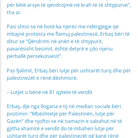
për këtë arsye të qëndrojmë në krah të të shtypurve”,
tha ai.
Pasi shtoi se në botë ka njerëz me ndërgjegje që
mbajnë protesta me flamuj palestinezë, Erbaş bëri të
ditur se “Qëndrimi në anën e të shtypurit,
pavarësisht besimit, është detyrë e çdo njeriu
përballë persekutuesit”.
Pas fjalimit, Erbaş bëri lutje për ushtarët turq dhe për
palestinezët e rënë dëshmorë.
– Lutjet u bënë në 81 qytete të vendit
Erbaş, dje nga llogaria e tij në median sociale bëri
postimin: “Mbështetje për Palestinën, lutje për
Gazën” dhe njoftoi se në namazin e sabahut në të
gjitha xhamitë e vendit do të mbahen lutje për
ushtarët turq dhe për palestinezët që kanë rënë