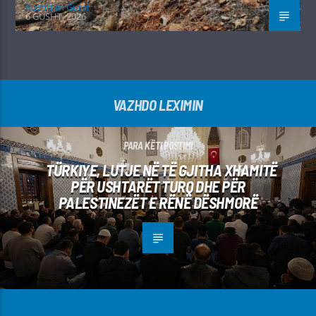
Kushtrim Guraj
6 GUSHT, 2026
VAZHDO LEXIMIN
PARA KËTI POSTIMI
TÜRKIYE, LUTJE NË TË GJITHA XHAMITË
PËR USHTARËT TURQ DHE PËR
PALESTINEZËT E RËNË DËSHMORË