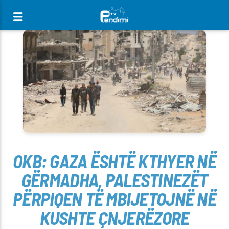
[There are no radio stations in the database]
OKB: GAZA ËSHTË KTHYER NË
GËRMADHA, PALESTINEZËT
PËRPIQEN TË MBIJETOJNË NË
KUSHTE ÇNJERËZORE