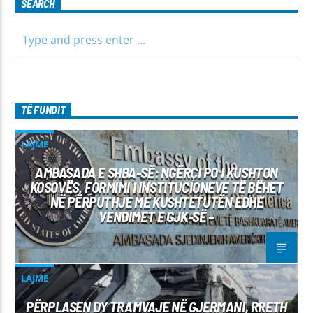
SEARCH
TË FUNDIT
LAJME
AMBASADA E SHBA-SË: NGËRÇI PO I KUSHTON
KOSOVËS, FORMIMI I INSTITUCIONEVE TË BËHET
NË PËRPUTHJE ME KUSHTETUTËN EDHE
VENDIMET E GJK-SË –
LAJME
PËRPLASEN DY TRAMVAJE NË GJERMANI, RRETH