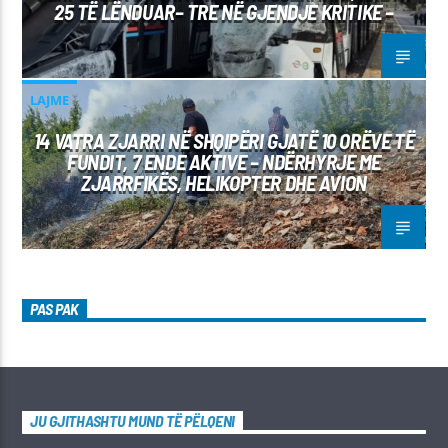
25 TË LËNDUAR– TRE NË GJENDJE KRITIKE –
LAJME
14 VATRA ZJARRI NË SHQIPËRI GJATË 10 ORËVE TË
FUNDIT, 7 ENDE AKTIVE – NDËRHYRJE ME
ZJARRFIKËS, HELIKOPTER DHE AVION
PAS PAK
JU GJITHASHTU MUND TË PËLQENI