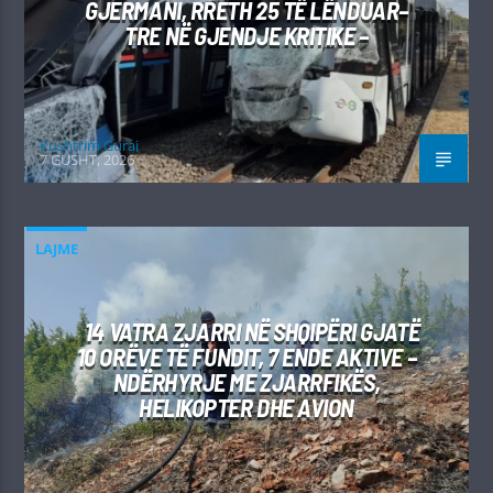
GJERMANI, RRETH 25 TË LËNDUAR–
TRE NË GJENDJE KRITIKE –
Kushtrim Guraj
7 GUSHT, 2026
LAJME
14 VATRA ZJARRI NË SHQIPËRI GJATË
10 ORËVE TË FUNDIT, 7 ENDE AKTIVE –
NDËRHYRJE ME ZJARRFIKËS,
HELIKOPTER DHE AVION