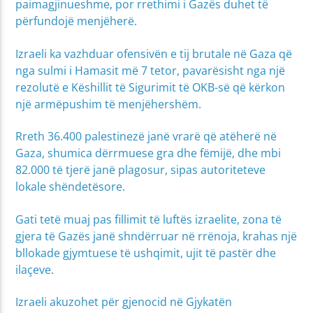
paimagjinueshme, por rrethimi i Gazës duhet të
përfundojë menjëherë.
Izraeli ka vazhduar ofensivën e tij brutale në Gaza që
nga sulmi i Hamasit më 7 tetor, pavarësisht nga një
rezolutë e Këshillit të Sigurimit të OKB-së që kërkon
një armëpushim të menjëhershëm.
Rreth 36.400 palestinezë janë vrarë që atëherë në
Gaza, shumica dërrmuese gra dhe fëmijë, dhe mbi
82.000 të tjerë janë plagosur, sipas autoriteteve
lokale shëndetësore.
Gati tetë muaj pas fillimit të luftës izraelite, zona të
gjera të Gazës janë shndërruar në rrënoja, krahas një
bllokade gjymtuese të ushqimit, ujit të pastër dhe
ilaçeve.
Izraeli akuzohet për gjenocid në Gjykatën