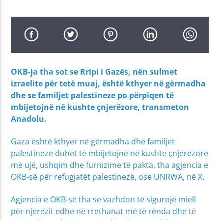
OKB-ja tha sot se Rripi i Gazës, nën sulmet
izraelite për tetë muaj, është kthyer në gërmadha
dhe se familjet palestineze po përpiqen të
mbijetojnë në kushte çnjerëzore, transmeton
Anadolu.
Gaza është kthyer në gërmadha dhe familjet
palestineze duhet të mbijetojnë në kushte çnjerëzore
me ujë, ushqim dhe furnizime të pakta, tha agjencia e
OKB-së për refugjatët palestinezë, ose UNRWA, në X.
Agjencia e OKB-së tha se vazhdon të sigurojë miell
për njerëzit edhe në rrethanat më të rënda dhe të