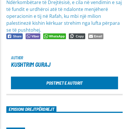
Ndërkombëtare të Drejtësisë, e cila në vendimin e saj
të fundit e urdhëroi atë të ndalonte menjëherë
operacionin e tij në Rafah, ku mbi një milion
palestinezë kishin kërkuar strehim nga lufta përpara
se të pushtohej.
Viber
WhatsApp
Email
Share
Copy
AUTHOR
KUSHTRIM GURAJ
POSTIMET E AUTORIT
EMISIONI DREJTPËRDREJT