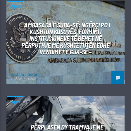
LAJME
AMBASADA E SHBA-SË: NGËRÇI PO I
KUSHTON KOSOVËS, FORMIMI I
INSTITUCIONEVE TË BËHET NË
PËRPUTHJE ME KUSHTETUTËN EDHE
VENDIMET E GJK-SË –
Kushtrim Guraj
7 GUSHT, 2026
LAJME
PËRPLASEN DY TRAMVAJE NË