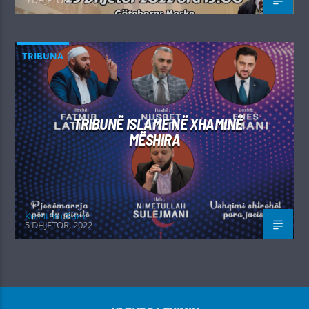
9 DHJETOR, 2022
TRIBUNA
TRIBUNË ISLAME NË XHAMINË
MËSHIRA
Kushtrim Guraj
5 DHJETOR, 2022