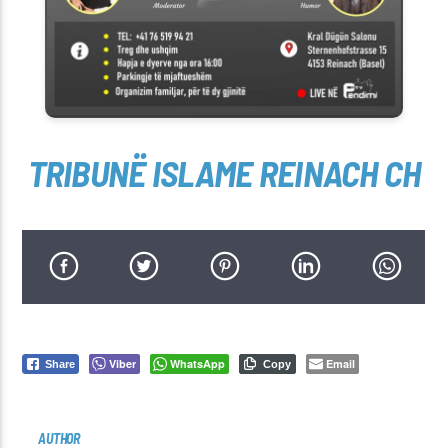
TRIBUNË ISLAME REINACH CH
Viber
WhatsApp
Email
Share
Copy
AUTHOR