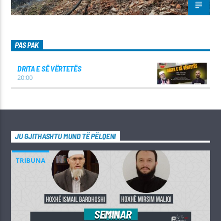
PAS PAK
DRITA E SË VËRTETËS
20:00
JU GJITHASHTU MUND TË PËLQENI
TRIBUNA
SEMINAR