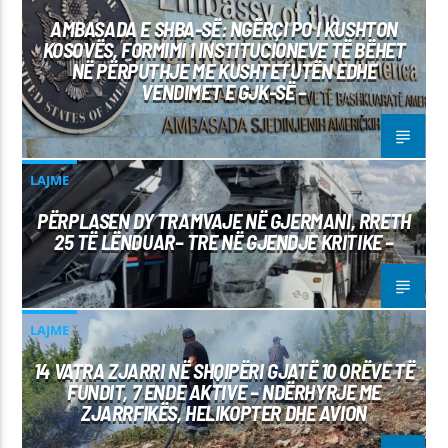
AMBASADA E SHBA-SË: NGËRÇI PO I KUSHTON
KOSOVËS, FORMIMI I INSTITUCIONEVE TË BËHET
NË PËRPUTHJE ME KUSHTETUTËN EDHE
VENDIMET E GJK-SË –
LAJME
PËRPLASEN DY TRAMVAJE NË GJERMANI, RRETH
25 TË LËNDUAR– TRE NË GJENDJE KRITIKE –
LAJME
14 VATRA ZJARRI NË SHQIPËRI GJATË 10 ORËVE TË
FUNDIT, 7 ENDE AKTIVE – NDËRHYRJE ME
ZJARRFIKËS, HELIKOPTER DHE AVION